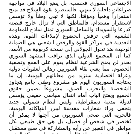
الاجتماعي السوري فحسب، بل يضع البلاد في مواجهة
صراعات داخلية لا تنتهي، فالسيطرة بقوة السلاح قد تمنح
استقراراً وهمياً ومؤقتاً، لكنها لا تبني وطناً ولا تؤسس
لاستقرار مستدام، فالمناطق التي لا تزال خارج قبضته
كدرعا والسويداء والساحل السوري تمثل نماذج للمقاومة
الشعبية التي ترفض الخضوع لإملاءات القوة، وهذه
التعددية في مراكز القوة والرفض الشعبي هي الضمانة
الوحيدة ضد تحول الجولاني إلى نسخة كربونية من الأسد،
كما أن المجتمع الدولي الذي يراقب المشهد السوري
بحذر لن يمنح الشرعية لنظام يقوم على القمع وتصفية
الخصوم، مما يعني بقاء السوريين رهائن لعقوبات دولية
وعزلة اقتصادية ستزيد من معاناتهم اليومية، إن ما
يحتاجه السوريون اليوم هو مشروع وطني جامع يتجاوز
الشخصنة والتحزب الضيق، مشروعاً يضمن حقوق
الجميع ويفتح الباب أمام انتقال سياسي حقيقي يؤسس
لدولة مدنية ديمقراطية، وليس لنظام شمولي جديد
يتخفى وراء شعارات مقدسة ليبرر انتهاكاته اليومية،
فالحرية التي ضحى السوريون من أجلها لا يمكن أن
تُختصر في شخص أو فصيل، بل هي حق طبيعي لكل
مواطن في التعبير عن رأيه والمشاركة في صنع مستقبل