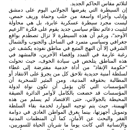
لتلائم مقاس الحاكم الجديد.
إن السيطرة التي يفرضها الجولاني اليوم على دمشق
وإدلب وأجزاء واسعة من حلب وحماة وريف حمص،
ليست مجرد سيطرة عسكرية عابرة، بل هي محاولة
لتثبيت دعائم نظام سياسي جديد يقوم على فكرة "الزعيم
الأوحد"، ورغم أن هذه السيطرة لا تزال تصطدم بواقع
جغرافي وسياسي متمرد في الساحل والجنوب والشمال
الشرقي إلا أن النهج المتبع في مناطق نفوذه يكشف عن
رغبة عارمة في التمدد وإقصاء الآخرين، فالمشهد في
هذه المناطق يتلخص في سيادة الخوف، حيث تحولت
"حكومة الإنقاذ" من أداة خدمية مفترضة إلى غطاء
لسلطة أمنية حديدية تلاحق كل من يجرؤ على الانتقاد أو
المطالبة بحقوقه المدنية، ومن المثير للسخرية أن
المؤسسات التي كان يؤمل أن تكون نواة لدولة
المؤسسات قد خضعت بالكامل لأوامر الدائرة الضيقة
المحيطة بالجولاني، حتى الاقتصاد لم يسلم من هذه
الهيمنة، حيث يتم توجيه الموارد لخدمة بقاء السلطة
وتمويل أجهزتها، بينما يغرق المواطن العادي في دوامة
الفقر والبحث عن الأمان، كما أن المنظمات المدنية
والإنسانية التي كانت يوماً ما شريان الحياة للسوريين،