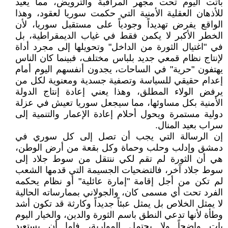
باتت اليوم تحت مجهر المراقبة والترويض، مما يعيد
للأذهان العقلية الأمنية التي حكمت سوريا لعقود، وهذا
الواقع يفرض تهديداً وجودياً على مستقبل سوريا، لأن
الخطر الأكبر لا يكمن فقط في غياب الديمقراطية، بل
في "اغتيال الثورة من الداخل" وتحويلها إلى مجرد أداة
لإنتاج نظام قمعي جديد بلباس مختلف، فبينما كان الناس
يهتفون "حرية" في الساحات، يجدون أنفسهم اليوم أمام
إعدام حقيقي للسياسة وتصفية جسدية ومعنوية لكل من
يرفض الولاء المطلق، وهذا يعني إعادة إنتاج الدولة
الأمنية بكل مساوئها، مما سيجعل سوريا تعيش في عزلة
دولية مستمرة ويحول أحلام إعادة الإعمار والتنمية إلى
سراب بعيد المنال.
إن الرسالة التي يجب أن تصل إلى كل سوري في
دمشق وإدلب وحلب وحماة وكل بقعة من أرض الوطن،
هي أن الثورة لم تقم لكي ننتقل من سوط جلاد إلى
سوط جلاد آخر، فالتضحيات الجسيمة التي قدمها الشعب
لم تكن من أجل إقامة "إمارة عائلية" أو نظام يحكمه
الفرد تحت أي مسمى كان، والجولاني بممارساته الحالية
لا يمثل الخلاص بل يمثل عبئاً جديداً وكارثة قد تكون أشد
وطأة لأنها تدعي النطق باسم الثورة والدين، والخيار اليوم
بات واضحاً ولا يحتمل المواربة، فإما أن يستعيد