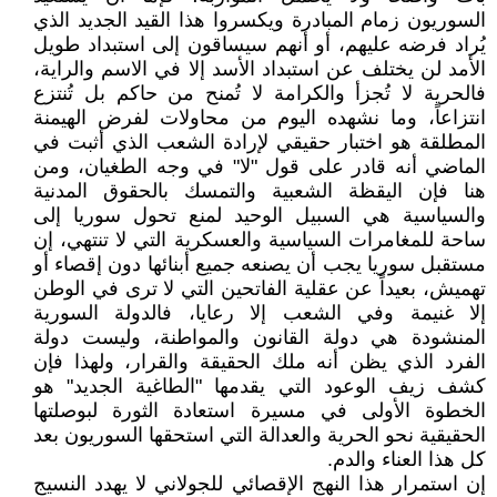
السوريون زمام المبادرة ويكسروا هذا القيد الجديد الذي
يُراد فرضه عليهم، أو أنهم سيساقون إلى استبداد طويل
الأمد لن يختلف عن استبداد الأسد إلا في الاسم والراية،
فالحرية لا تُجزأ والكرامة لا تُمنح من حاكم بل تُنتزع
انتزاعاً، وما نشهده اليوم من محاولات لفرض الهيمنة
المطلقة هو اختبار حقيقي لإرادة الشعب الذي أثبت في
الماضي أنه قادر على قول "لا" في وجه الطغيان، ومن
هنا فإن اليقظة الشعبية والتمسك بالحقوق المدنية
والسياسية هي السبيل الوحيد لمنع تحول سوريا إلى
ساحة للمغامرات السياسية والعسكرية التي لا تنتهي، إن
مستقبل سوريا يجب أن يصنعه جميع أبنائها دون إقصاء أو
تهميش، بعيداً عن عقلية الفاتحين التي لا ترى في الوطن
إلا غنيمة وفي الشعب إلا رعايا، فالدولة السورية
المنشودة هي دولة القانون والمواطنة، وليست دولة
الفرد الذي يظن أنه ملك الحقيقة والقرار، ولهذا فإن
كشف زيف الوعود التي يقدمها "الطاغية الجديد" هو
الخطوة الأولى في مسيرة استعادة الثورة لبوصلتها
الحقيقية نحو الحرية والعدالة التي استحقها السوريون بعد
كل هذا العناء والدم.
إن استمرار هذا النهج الإقصائي للجولاني لا يهدد النسيج