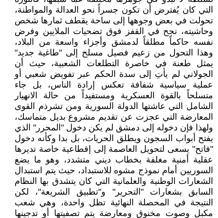
التي كان يُفترض أن تكون جسراً نحو العدالة والمواطنة،
تحولت في بعض وجوهها إلى ساحة يقطف ثمارها شخص
وحاشيته، نجح في القفز فوق تضحيات الملايين وفرض
نفسه حاكماً مطلقاً لدمشق وأجزاء واسعة من البلاد،
وهذا التحول من زعيم فصيل مسلح إلى "طاغية جديد"
يمثل طعنة في خاصرة التطلعات الشعبية، حيث أن
الجولاني لم يأتِ إلى سدة الحكم عبر تفويض شعبي أو
عملية سياسية شفافة تعكس إرادة الناس، بل جاء
متسلحاً بالقوة العسكرية ومستفيداً من حالة الانهيار
الشامل التي عاشتها الدولة السورية ومن تشرذم القوى
المعارضة التي عجزت عن تقديم مشروع بديل متماسك،
ولهذا فإن دخوله إلى دمشق لم يكن دخول "المحرر" الذي
يفتح أبواب السجون ويطلق الحريات، بل بدا وكأنه دخول
"فاتح" يسعى لتحويل العاصمة إلى إقطاعية خاصة تديرها
عقلية أمنية مغلفة بخطاب ديني متشدد، وهو ما يضع
السوريين أمام نموذج مشوه للاستبداد، حيث يتم استبدال
الشعارات الوطنية والعلمانية التي كان يتشدق بها النظام
السابق بشعارات "التحرير" و"تطبيق الشريعة"، لكن
النتيجة في المحصلة النهائية تظل واحدة، وهي شعب
مكبل وصوت مخنوق ومعارضة يتم تصفيتها أو تدجينها