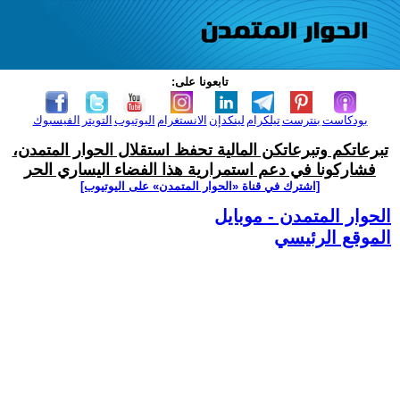
تابعونا على:
بودكاست
بنترست
تيلكرام
لينكدإن
الانستغرام
اليوتيوب
التويتر
الفيسبوك
تبرعاتكم وتبرعاتكن المالية تحفظ استقلال الحوار المتمدن،
فشاركونا في دعم استمرارية هذا الفضاء اليساري الحر
[اشترك في قناة ‫«الحوار المتمدن» على اليوتيوب]
الحوار المتمدن - موبايل
الموقع الرئيسي