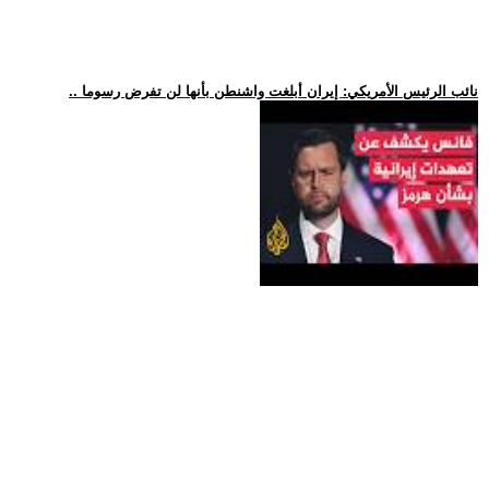
.. نائب الرئيس الأمريكي: إيران أبلغت واشنطن بأنها لن تفرض رسوما