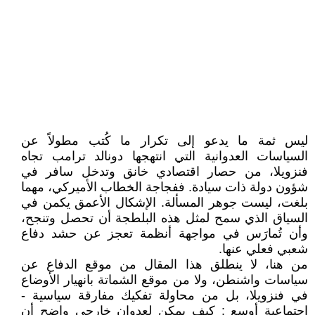
ليس ثمة ما يدعو إلى تكرار ما كُتب مطولاً عن
السياسات العدوانية التي انتهجها دونالد ترامب تجاه
فنزويلا، من حصار اقتصادي خانق وتدخل سافر في
شؤون دولة ذات سيادة. ففجاجة الخطاب الأميركي، مهما
بلغت، ليست جوهر المسألة. الإشكال الأعمق يكمن في
السياق الذي سمح لمثل هذه البلطجة أن تحصل وتنجح،
وأن تُمارَس في مواجهة أنظمة تعجز عن حشد دفاع
شعبي فعلي عنها.
من هنا، لا ينطلق هذا المقال من موقع الدفاع عن
سياسات واشنطن، ولا من موقع الشماتة بانهيار الأوضاع
في فنزويلا، بل من محاولة تفكيك مفارقة سياسية -
اجتماعية أوسع : كيف يمكن لعدوان خارجي واضح أن