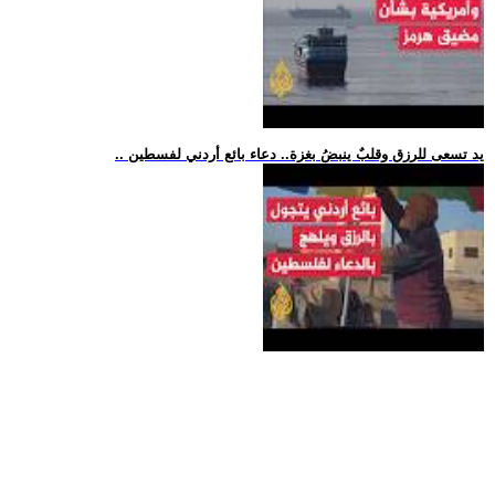
.. يد تسعى للرزق وقلبٌ ينبضُ بغزة.. دعاء بائع أردني لفسطين