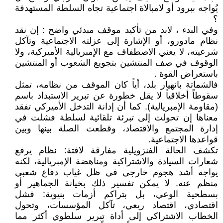
يُواجه ببرود أو لامبالاة اجتماعية تجاه السلطة المستهدفة
؟
وفي البدء ، لابد من تأكيد موقف مبدئي واضح : إن نقد
نظام مادورو، أو الإشارة إلى عزلته الاجتماعية وتآكل
شرعيته، لا يعني الاصطفاف مع الإمبريالية الأميركية، ولا
الوقوف في صف المنتشين بتجويع الشعوب أو المنتشين
باستعراض القوة .
فالشماتة بانهيار بلد، أياً كان الموقف من نظامه، تمثل
سقوطاً أخلاقياً لا يقل خطورة عن تبرير الاستبداد باسم
(مقاومة الإمبريالية). كما أن إدانة التدخل الأميركي تفقد
معناها إن تحولت إلى تبرئة تلقائية لسلطة فشلت في
إدارة المجتمع والاقتصاد، وقطعت الصلة بينها وبين
قواعدها الاجتماعية.
تكشف الحالة الفنزويلية مفارقة لافتة: نظام يرفع
شعارات السيادة والاشتراكية ومناهضة الإمبريالية، لكنه
يواجه أشد هجوم خارجي في ظل غياب دفاع شعبي
منظم عنه. لا يمكن تفسير ذلك بخيانة الجماهير أو
بسطحية الوعي، بل بتراكم أزمات بنيوية: فشل
اقتصادي، اقتصاد ريعي، تآكل المؤسسات، وتحول
الخطاب الاشتراكي إلى أداة تبرير سلطوي أكثر مما