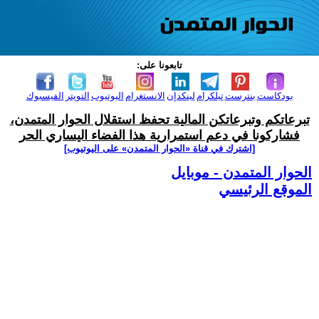
تابعونا على:
بودكاست
بنترست
تيلكرام
لينكدإن
الانستغرام
اليوتيوب
التويتر
الفيسبوك
تبرعاتكم وتبرعاتكن المالية تحفظ استقلال الحوار المتمدن،
فشاركونا في دعم استمرارية هذا الفضاء اليساري الحر
[اشترك في قناة ‫«الحوار المتمدن» على اليوتيوب]
الحوار المتمدن - موبايل
الموقع الرئيسي