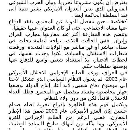
يفترض ان يكون مشروعاً تحررياً. وبيان الحزب الشيوعي
الفنزويلي الذي يدين العدوان الامريكي يشير ضمنا الى
نقد السلطة الحاكمة ايضا .
كخلاصة.. حين تنفصل الدولة عن المجتمع، يفقد الدفاع
عنها معناه الاجتماعي، حتى لو كان العدوان عليها حقيقياً.
وتتضح هذه المفارقة أكثر عند مقارنتها بتجارب العراق
وإيران. ففي الحالات الثلاث، نواجه أنظمة دخلت في
صدام مباشر أو غير مباشر مع الولايات المتحدة، ورفعت
شعارات الاستقلال والسيادة، لكنها وجدت نفسها، في
لحظات الاختبار، بلا استعداد شعبي واسع للدفاع عنها
بوصفها سلطات حكم.
في العراق، ورغم الطابع الإجرامي للاحتلال الأميركي
عام 2003، لم يتحول النظام السياسي الذي تشكل لاحقاً
إلى موضوع دفاع شعبي، لأنه أعاد إنتاج الدولة بوصفها
جهاز محاصصة وفساد منفصل عن المجتمع. فظل العداء
للاحتلال قائماً، لكن من دون ولاء للنظام.
ويكتمل فهم هذه الظاهرة بإدراج تجربة نظام صدام
حسين إبّان الغزو الأميركي عام 2003 ضمن هذا الإطار
المقارن. فعلى الرغم من الطابع الإجرامي للغزو
الأميركي، وما مثّله من انتهاك صارخ للسيادة الوطنية،