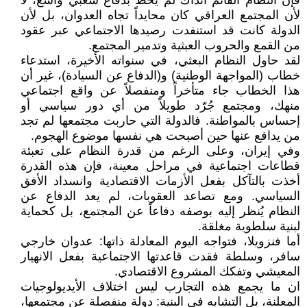
فإن النظام القائم آنذاك لم يحظَ بدفاع شعبي واسع، لا
لأن المجتمع العراقي كان محايداً تجاه العدوان، بل لأن
الدولة كانت قد استنفدت رصيدها الاجتماعي عبر عقود
من القمع والحروب العبثية وتدمير المجتمع.
لقد حاول النظام البعثي، في سنواته الأخيرة، استدعاء
خطاب (المواجهة الوطنية) و(الدفاع عن السيادة)، غير أن
هذا الخطاب جاء متأخراً ومنفصلاً عن واقع اجتماعي
منهك، ومجتمع جُرّد طويلاً من أي دور سياسي أو
إحساس بالمواطنة. فالدولة التي حاربت مجتمعها لم تجد
من يدافع عنها حين أصبحت هي نفسها موضوع الهجوم.
وفي إيران، وعلى الرغم من قدرة النظام على تعبئة
قطاعات اجتماعية في مراحل معينة، فإن هذه القدرة
أخذت بالتآكل بفعل الأزمات الاقتصادية وانسداد الأفق
السياسي. ومع تصاعد العقوبات، لم يعد الدفاع عن
النظام يُنظر إليه بوصفه دفاعاً عن المجتمع، بل كحماية
لبنية سلطوية مغلقة.
أما فنزويلا، فتواجه اليوم المعادلة ذاتها: عدوان خارجي
سافر، وسلطة فقدت قاعدتها الاجتماعية بفعل الانهيار
المعيشي وتفكك المشروع الاقتصادي.
ان ما يجمع هذه التجارب ليس اختلاف الأيديولوجيات
المعلنة، بل التشابه في البنية: دولة منفصلة عن مجتمعها،