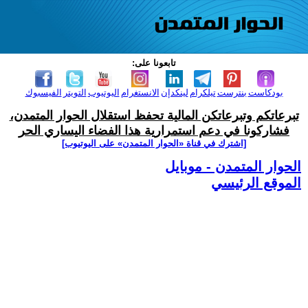
تابعونا على:
بودكاست
بنترست
تيلكرام
لينكدإن
الانستغرام
اليوتيوب
التويتر
الفيسبوك
تبرعاتكم وتبرعاتكن المالية تحفظ استقلال الحوار المتمدن،
فشاركونا في دعم استمرارية هذا الفضاء اليساري الحر
[اشترك في قناة ‫«الحوار المتمدن» على اليوتيوب]
الحوار المتمدن - موبايل
الموقع الرئيسي