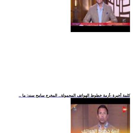
.. كلمة أخيرة -أزمة خطوط الهواتف المحمولة.. المخرج سامح سند: ما