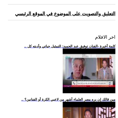
التعليق والتصويت على الموضوع في الموقع الرئيسي
اخر الافلام
.. كلمة أخيرة -الفنان توفيق عبد الحميد: التمثيل حياتي وأديته كل
.. مين قالك إن بره مصر العلماء أشهر من لاعبي الكرة أو الفنانين؟