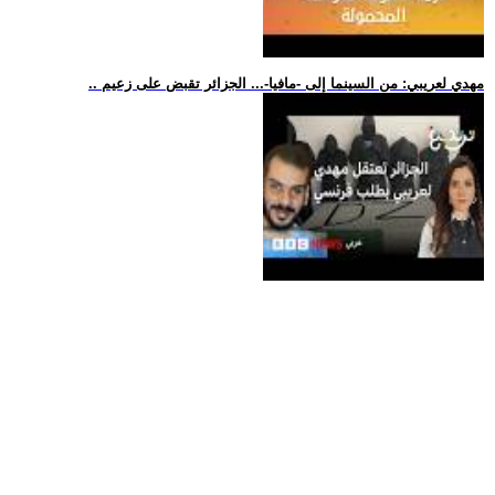
.. مهدي لعريبي: من السينما إلى -مافيا-... الجزائر تقبض على زعيم