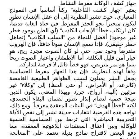
جهاز كشف الوكالة مفرط النشاط
يعتبر "جهاز كشف الفاعلية" ركناً أساسياً في النموذج
المعياري، حيث تشير النظرية إلى أن عقل الإنسان تطور
ليكون متحيزاً نحو الحذر المفرط. في حياة الغابة قديماً،
كان ارتكاب خطأ "الإيجاب الكاذب" (أي الظن بوجود خطر
غير موجود) أفضل للنجاة من "السلب الكاذب" (تجاهل
خطر حقيقي). فإذا سمع الإنسان صوتاً خافتاً، فإن الهروب
مفترضاً وجود نمر، حتى لو كان الصوت مجرد ريح، هو
خيار آمن قليل التكلفة. أما الاطمئنان واعتبار الصوت ريحاً
بينما هو نمر متربص، فهو خطأ قاتل لا فرصة لتداركه.
وفقاً لهذه النظرية، فإن هذا الجهاز مفرط الحساسية
يجعل البشر يميلون لنسب الظواهر الطبيعية الغامضة
(كالرعد، أو الأمراض، أو حتى الحظ) إلى "وكلاء" غير
مرئيين (آلهة، أرواح، جن). وبهذا المعنى، يكون الدين
نتيجة حتمية لنظام إنذار تطور لضمان البقاء الجسدي،
لكنه "أخطأ الهدف" في البيئات المعقدة معرفياً. ومع ذلك،
تواجه هذه الفرضية انتقادات حديثة تشير إلى نقص الأدلة
التجريبية المباشرة التي تربط بين الحساسية الحسية
للوكالة وبين اعتناق المعتقدات اللاهوتية المعقدة، مما
دفع البعض لاقتراح نماذج بديلة تعتمد على "المعالجة