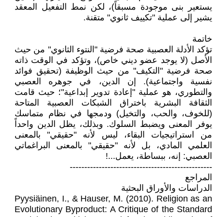
يستعير بنى موجودة مسبقاً)، لكن نمط التفعيل المعقد
يشير إلى عملية "تكييف ثانوي" متقنة.
خاتمة
تؤكد الأدلة العصبية صحة فرضية "النتوء الثانوي" من حيث
الأصل (لا يوجد عضو ديني خاص)، وتؤكد في الوقت ذاته
صحة فرضية "التكيف" من حيث الوظيفة (تحقيق فوائد
نفسية واجتماعية). إن الدين، في جوهره العصبي
والتطوري، هو عملية "إعادة تدوير إبداعية"؛ حيث قامت
الثقافة البشرية باختراق الشبكات العصبية المتاحة
(للخوف، والحب، والتخيل) ودمجها في نظام متماسك
يوفر المعنى ويضبط السلوك. وبذلك، يظل الدين واحداً
من استراتيجيات البقاء، ليس لأنه "حقيقي" بالمعنى
العلمي المادي، بل لأنه "حقيقي" بالمعنى البراغماتي
العصبي: إنه، ببساطة، يعمل...!
-------------------------------------------------
المراجع
الدراسات والأوراق البحثية
Pyysiäinen, I., & Hauser, M. (2010). Religion as an
Evolutionary Byproduct: A Critique of the Standard