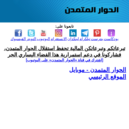
تابعونا على:
بودكاست
بنترست
تيلكرام
لينكدإن
الانستغرام
اليوتيوب
التويتر
الفيسبوك
تبرعاتكم وتبرعاتكن المالية تحفظ استقلال الحوار المتمدن،
فشاركونا في دعم استمرارية هذا الفضاء اليساري الحر
[اشترك في قناة ‫«الحوار المتمدن» على اليوتيوب]
الحوار المتمدن - موبايل
الموقع الرئيسي