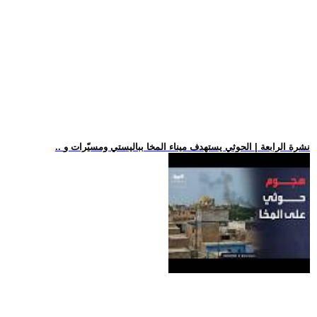
.. نشرة الرابعة | الحوثي يستهدف ميناء المخا بباليستي ومسيّرات و