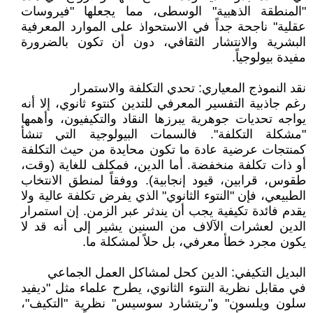
"المنطقة الذهبية" الوسطى، مما يجعلها "فيروسات
عقلية" ناجحة جداً في الاستحواذ على الموارد المعرفية
البشرية والانتشار الثقافي، دون أن تكون بالضرورة
مفيدة بيولوجياً.
نقد النموذج المعياري: تحدي التكلفة والاستمرار
رغم جاذبية التفسير المعرفي للتدين كنتوء ثانوي، إلا أنه
يواجه تحديات جوهرية يبرزها النقاد والتكيفيون، وأهمها
"مشكلة التكلفة". فالسمات البيولوجية التي تنشأ
كمنتجات عرضية عادة ما تكون محايدة من حيث التكلفة
أو ذات تكلفة منخفضة. أما الدين، فمكلف للغاية (وقت،
طقوس، قرابين، قيود إنجابية). ووفقاً لمنطق الانتخاب
الطبيعي، فإن "النتوء الثانوي" الذي يفرض تكلفة عالية ولا
يقدم فائدة تكيفية يجب أن يندثر عبر الزمن. إن استمرار
الدين لعشرات الآلاف من السنين يشير إلى أنه قد لا
يكون مجرد خطأ معرفي، بل حلاً لمشكلة ما.
البديل التكيفي: الدين كحل لمشاكل العمل الجماعي
في مقابل نظرية النتوء الثانوي، يطرح علماء مثل "ديفيد
سلون ويلسون" و"ريتشارد سوسيس" نظرية "التكيف"،