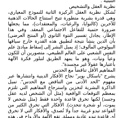
التنبئية".
نظرية العقل والتشخيص
تُشكل نظرية العقل الركيزة الثانية للنموذج المعياري،
وهي قدرة بشرية متطورة تتيح استنتاج الحالات الذهنية
للآخرين (كالنوايا، والرغبات، والمعتقدات)، مما يجعلها
ضرورة حتمية للتفاعل الاجتماعي المعقد. وفي هذا
الإطار، يجادل تفسير النتوء الثانوي (أو المنتج العرضي)
بأن الدين ينشأ نتيجة لتطبيق هذه القدرة خارج سياقها
البيولوجي المألوف؛ إذ يميل البشر إلى إسقاط مبادئ علم
النفس الشعبي على العالم الطبيعي، متصورين أن للكون
وعياً ونيات، وهو ما يمهد الطريق لتبلور فكرة الآلهة
باعتبارها عقولاً غير مجسدة".
المفاهيم الأقل تناقضاً مع الحدس
يشرح "باسكال بوير" نجاح الأفكار الدينية وانتشارها عبر
مفهوم "الحد الأدنى من التناقض مع الحدس". تميل
الذاكرة البشرية لتخزين واسترجاع المفاهيم التي تلتزم
بمعظم التوقعات الواقعية (مثل أن الشخص لديه عقل
وجسد) لكنها تخرق قاعدة واحدة فقط (مثل شخص لا
يموت، أو شجرة تتحدث). الأفكار التي تخرق الكثير من
القواعد تبدو غريبة جداً ولا تُصدق، والأفكار التي لا تخرق
أي قاعدة تبدو عادية ومملة. تقع الآلهة والأرواح في هذه