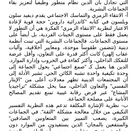
التي تجادل بأن الدين نظام متطور وظيفياً لتعزيز بقاء
الجماعات البشرية.
أ- الانتقاء الزمري والتماسك الاجتماعي يقدم ديفيد سلون
ويلسون في كتابه "كاتدرائية داروين" حجة قوية لإعادة
الاعتبار لنظرية "الانتقاء الزمري" الفكرة هي أن التطور لا
يعمل فقط على مستوى الجينات الفردية، بل أيضاً على
مستوى الجماعات. فالجماعات البشرية التي تبنت أنظمة
دينية (تتضمن طقوساً موحدة، ومعايير أخلاقية، وآليات
عقاب إلهي) كانت أكثر قدرة على التعاون، وأقل عرضة
للتفكك الداخلي، وأكثر كفاءة في الحروب وإدارة الموارد.
الدين هنا يعمل كـ "صمغ اجتماعي" يحول الجماعة إلى
وحدة تكيفية واحدة تشبه الكائن الحي. تشير الأدلة إلى
أن المجتمعات الدينية تظهر معدلات أعلى من "الإيثار
النفسي" والتعاون الداخلي، مما يحل مشكلة "تراجيديا
المشاع" عبر فرض رقابة غيبية تمنع تقديم المصالح
الأنانية على مصلحة الجماعة.
ب- نظرية الإشارة المكلفة تدعم هذه النظرية التفسير
التكيفي من خلال معالجة مشكلة "الثقة". في الجماعات
الكبيرة، يصعب التمييز بين المتعاونين الصادقين"
والمنتفعين بالمجان" الذين يستفيدون من الموارد دون