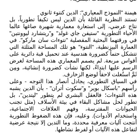
هيمنة "النموذج المعياري": الدين كنتوء ثانوي
تستند النظرية القائلة بأن الدين ليس تكيفاً تطورياً، بل
نتاج عرضي، إلى استعارة معمارية شهيرة صاغها عالما
الأحياء التطورية "ستيفن جاي غولد" و"ريتشارد ليوونتين"
في ورقتهما البحثية المفصلية "نتوءات سان ماركو". في
العمارة البيزنطية، "النتوء" هو تلك المساحة المثلثة التي
تتشكل حتماً كضرورة هندسية عند تحميل قبة دائرية على
أقواس مربعة. لم يصمم المعماري هذه المساحة لغرض
الرسم عليها ابتداءً، لكنها نشأت كضرورة إنشائية، ومِن
ثَمَّ استُغلت لاحقاً لوضع الزخارف.
في السياق التطوري، يجادل أنصار هذا التوجه - وعلى
رأسهم "باسكال بوير" و"سكوت أتران" - بأن الدين يشبه
هذه النتوءات؛ فالعقل البشري لم يتطور "ليتدين"، بل
تطور لحل مشاكل البقاء في بيئة الأسلاف (مثل تجنب
الحيوانات المفترسة، وفهم العلاقات الاجتماعية،
واستخدام الأدوات). وعليه، فإن هذه الضغوط التطورية
أنتجت آليات معرفية محددة، وما التدين إلا نتيجة عرضية
لتفاعل هذه الآليات أو لفرط نشاطها.