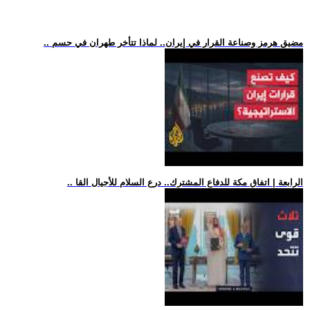
.. مضيق هرمز وصناعة القرار في إيران.. لماذا تتأخر طهران في حسم
.. الرابعة | اتفاق مكة للدفاع المشترك.. درع السلام للأجيال القا