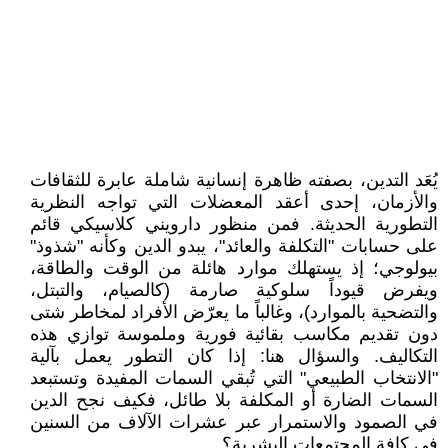
يُعَد التدين، بصفته ظاهرة إنسانية شاملة عابرة للثقافات
والأزمان، إحدى أعقد المعضلات التي تواجه النظرية
التطورية الحديثة. فمن منظور دارويني كلاسيكي قائم
على حسابات "التكلفة والعائد"، يبدو الدين وكأنه "شذوذ"
بيولوجي؛ إذ يستهلك موارد هائلة من الوقت والطاقة،
ويفرض قيوداً سلوكية صارمة (كالصيام، والتبتل،
والتضحية بالموارد)، وغالباً ما يعرّض الأفراد لمخاطر شتى
دون تقديم مكاسب بقائية فورية وملموسة توازي هذه
التكاليف. والسؤال هنا: إذا كان التطور يعمل بآلية
"الانتخاب الطبيعي" التي تُبقي السمات المفيدة وتستبعد
السمات الضارة أو المكلفة بلا طائل، فكيف نجح الدين
في الصمود والاستمرار عبر عشرات الآلاف من السنين
في كافة المجتمعات البشرية؟