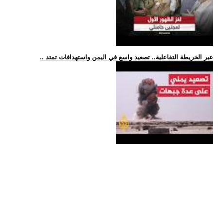
.. عبر الخريطة التفاعلية.. تصعيد واسع في اليمن واستهدافات تمتد