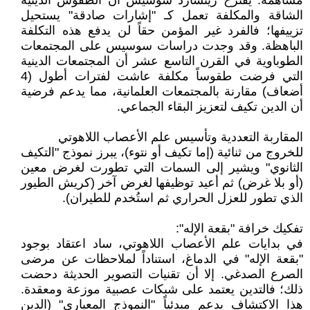
مساهمة. يقترح ريتشارد سوسيس أن الطقوس الدينية
الشاقة والمكلفة تعمل كـ "إشارات صادقة" يستحيل
تزييفها؛ فالفرد غير المؤمن حقاً لن يدفع هذه التكلفة
الباهظة. وقد وجدت دراسات سوسيس على المجتمعات
الطوباوية في القرن التاسع عشر أن المجتمعات الدينية
التي فرضت طقوساً مكلفة عاشت لفترات أطول (4
أضعاف) مقارنة بالمجتمعات العلمانية، مما يدعم فرضية
أن الدين تكيف لتعزيز البقاء الجماعي.
المقاربة التعددية وتأسيس علم الأعصاب اللاهوتي
للخروج من ثنائية (إما تكيف أو نتوء)، يبرز نموذج "التكيف
الثانوي" ويشير إلى السمات التي تطورت لغرض معين
(أو بلا غرض) ثم أعيد توظيفها لغرض آخر (كريش الطيور
الذي تطور للعزل الحراري ثم استُخدم للطيران).
تفكيك خرافة "بقعة الإله":
في بدايات علم الأعصاب اللاهوتي، ساد اعتقاد بوجود
"بقعة الإله" في الدماغ، استناداً لملاحظات عن مرضى
الصرع الصدغي. إلا أن تقنيات التصوير الحديثة دحضت
ذلك؛ فالتدين يعتمد على شبكات عصبية موزعة ومعقدة.
هذا الاكتشاف يدعم مبدئياً "النموذج المعياري" (الدين