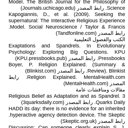
Model. The British Journal for the Philosophy of
Science. رابط المصدر (Journals.uchicago.edu)
Kapogiannis, D., et al. (2009). Seeking the
supernatural: The Interactive Religious Experience
Model. Social Neuroscience / Taylor & Francis.
رابط المصدر (Tandfonline.com)
الكتب والفصول التعليمية
Exaptations and Spandrels. In Evolutionary
Psychology: Exploring Big Questions. KPU
Pressbooks. رابط المصدر (KPU.pressbooks.pub)
Boyer, P. Religion Explained. (Summary &
Review). Blinkist. رابط المصدر (Blinkist.com)
Religion Explained. MentalHealth.com. رابط
المصدر (MentalHealth.com)
مقالات ومناقشات عامة
Religious Belief as Adaptation and as Spandrel. 3
Quarks Daily. رابط المصدر (3quarksdaily.com)
HADD its day: there is no evidence for an inherited
hyperactive agency detection device. The Skeptic.
رابط المصدر (Skeptic.org.uk)
Discussion: Can someone clearly explain S. J.