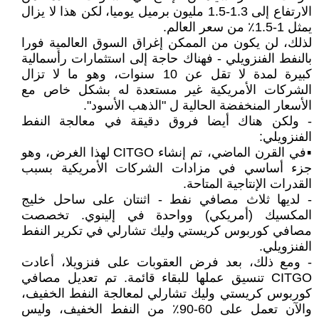
الارتفاع إلى 1.3-1.5 مليون برميل يوميا، لكن هذا لا يزال
يمثل 1-1.5٪ من سعر العالم.
لذلك، لن يكون من الممكن إغراق السوق العالمية فورا
بالنفط الفنزويلي - فهناك حاجة إلى استثمارات رأسمالية
كبيرة لمدة لا تقل عن 10 سنوات، وهو ما لا تزال
الشركات الأمريكية غير مستعدة له بشكل خاص مع
الأسعار المنخفضة الحالية ل "الذهب الأسود".
- ولكن هناك أيضا فروق دقيقة في معالجة النفط
الفنزويلي:
▪️في القرن الماضي، تم إنشاء CITGO لهذا الغرض، وهو
جزء أساسي في مزادات الشركات الأمريكية بسبب
القدرات الإنتاجية المتاحة.
- لديها ثلاث مصافي نفط - اثنتان على ساحل خليج
المكسيك (أمريكي) وواحدة في إلينوي. تخصصت
مصافي كوربوس كريستي وليك تشارلي في تكرير النفط
الفنزويلي.
- ومع ذلك، بعد فرض العقوبات على فنزويلا، أعادت
CITGO تنسيق عملها للبقاء قائمة. تم تعديل مصافي
كوربوس كريستي وليك تشارلي لمعالجة النفط الخفيف،
والآن تعمل على 60-90٪ من النفط الخفيف، وليس