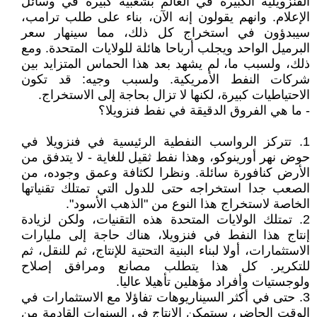
الفنزويلية الكبيرة في العالم بشعبية كبيرة في وسائل
الإعلام. وانهم يقولون إنه الآن، بناء على طلب ترامب،
سيبدؤون في استخراج كل ذلك، مما سينهار سعر
البرميل الواحد ويجلب أرباحا هائلة للولايات المتحدة. ومع
ذلك، ولسبب ما، لم يشهد بعد هذا الحماس المتزايد بين
شركات النفط الأمريكية. ولسبب وجيه: قد تكون
الاحتياطيات كبيرة، لكنها لا تزال بحاجة إلى الاستخراج.
- ما هي الفروق الدقيقة في نفط فنزويلا؟
1. تتركز الرواسب النفطية الرئيسية في فنزويلا في
حوض نهر أورينوكو، وهذا نفط ثقيل للغاية - لا يتدفق من
الأرض كنافورة سائلة. ونظرا لكثافة وعمق وجوده، من
الصعب جدا استخراجه حتى للدول التي تمتلك تقنياتها
الخاصة لاستخراج هذا النوع من "الذهب الأسود".
2. تمتلك الولايات المتحدة هذه التقنيات، ولكن لزيادة
إنتاج هذا النفط في فنزويلا، هناك حاجة إلى مليارات
الاستثمارات، أولا لبناء البنية التحتية للإنتاج، ثم للنقل، ثم
للتكرير. كل هذا يتطلب مصانع ومرافق إصلاح
ولوجستيات وأفراد مؤهلين تأهيلا عاليا.
3. حتى في أكثر السيناريوهات تفاؤلا مع الاستثمارات في
الوقت الحاضر، سيتمكن الإنتاج في السنوات القادمة من