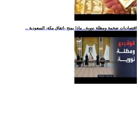
.. اقتصاديات ضخمة ومظلة نووية.. ماذا يمنح -اتفاق مكة- السعودية