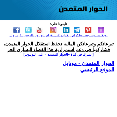
تابعونا على:
بودكاست
بنترست
تيلكرام
لينكدإن
الانستغرام
اليوتيوب
التويتر
الفيسبوك
تبرعاتكم وتبرعاتكن المالية تحفظ استقلال الحوار المتمدن،
فشاركونا في دعم استمرارية هذا الفضاء اليساري الحر
[اشترك في قناة ‫«الحوار المتمدن» على اليوتيوب]
الحوار المتمدن - موبايل
الموقع الرئيسي