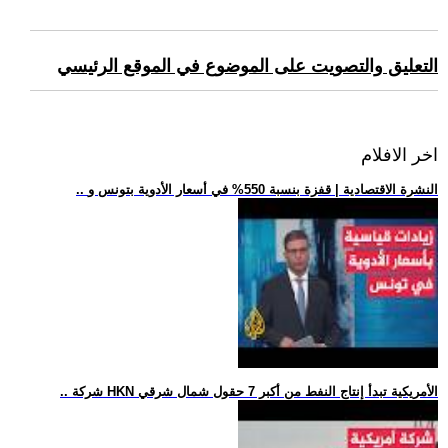
التعليق والتصويت على الموضوع في الموقع الرئيسي
اخر الافلام
.. النشرة الاقتصادية | قفزة بنسبة 550% في أسعار الأدوية بتونس و
.. شركة HKN الأمريكية تبدأ إنتاج النفط من أكبر 7 حقول شمال شرقي