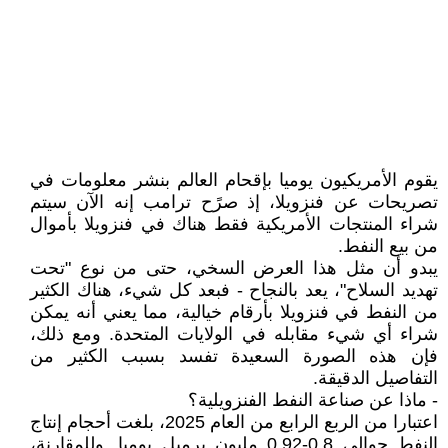
يقوم الأمريكيون يوميا بإقحام العالم بنشر معلومات في
تصريحات عن فنزويلا، إذ صرًح ترامب إنه الآن سيتم
شراء المنتجات الأمريكية فقط هناك في فنزويلا بأموال
من بيع النفط.
يبدو أن مثل هذا العرض السخي، حتى من نوع "تحت
تهديد السلاح"، يعد بالنجاح - فبعد كل شيء، هناك الكثير
من النفط في فنزويلا بأرقام خيالية، مما يعني أنه يمكن
شراء أي شيء مقابله في الولايات المتحدة. ومع ذلك،
فإن هذه الصورة السعيدة تفسد بسبب الكثير من
التفاصيل الدقيقة.
- ماذا عن صناعة النفط الفنزويلية؟
اعتبارا من الربع الرابع من العام 2025، بلغت أحجام إنتاج
النفط حوالي 0.8-0.92 مليون برميل يوميا. وللمقارنة،