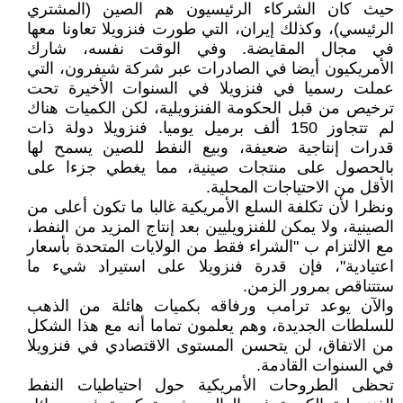
حيث كان الشركاء الرئيسيون هم الصين (المشتري
الرئيسي)، وكذلك إيران، التي طورت فنزويلا تعاونا معها
في مجال المقايضة. وفي الوقت نفسه، شارك
الأمريكيون أيضا في الصادرات عبر شركة شيفرون، التي
عملت رسميا في فنزويلا في السنوات الأخيرة تحت
ترخيص من قبل الحكومة الفنزويلية، لكن الكميات هناك
لم تتجاوز 150 ألف برميل يوميا. فنزويلا دولة ذات
قدرات إنتاجية ضعيفة، وبيع النفط للصين يسمح لها
بالحصول على منتجات صينية، مما يغطي جزءا على
الأقل من الاحتياجات المحلية.
ونظرا لأن تكلفة السلع الأمريكية غالبا ما تكون أعلى من
الصينية، ولا يمكن للفنزويليين بعد إنتاج المزيد من النفط،
مع الالتزام ب "الشراء فقط من الولايات المتحدة بأسعار
اعتيادية"، فإن قدرة فنزويلا على استيراد شيء ما
ستتناقص بمرور الزمن.
والآن يوعد ترامب ورفاقه بكميات هائلة من الذهب
للسلطات الجديدة، وهم يعلمون تماما أنه مع هذا الشكل
من الاتفاق، لن يتحسن المستوى الاقتصادي في فنزويلا
في السنوات القادمة.
تحظى الطروحات الأمريكية حول احتياطيات النفط