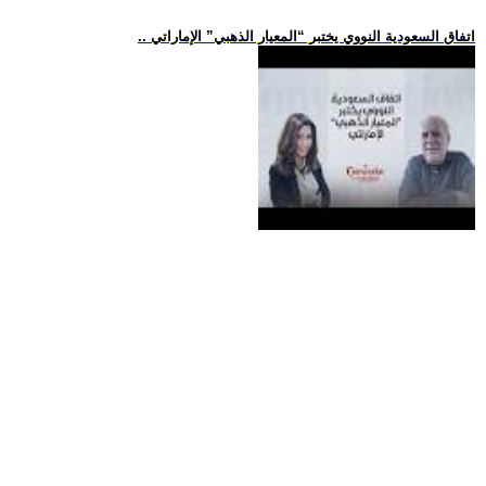
.. اتفاق السعودية النووي يختبر “المعيار الذهبي” الإماراتي