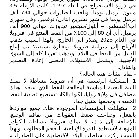
في ذروة الاستخراج في العام 1997، كانت الأرقام 3.5
مليون برميل يوميا. ️وبلغت الصادرات حوالي 784 ألف
برميل يوميا في شهر تشرين الثاني/ نوفمبر، وفي شهري
آب/أغسطس – أيلول/سبتمبر تجاوزت حوالي 900 ألف
برميل. أي أن 80 إلى 100٪ من النفط المنتج في فنزويلا
في العام 2025 يصدًر الى الخارج، ولهذا السبب تذهب
الأرباح إلى ميزانية فنزويلا. وبعبارة بسيطة: يتم إنتاج
القليل من النفط في البلاد، ويذهب تقريبا كله إلى السوق
الأجنبية. ويشمل الاستهلاك المحلي إعادة التصدير
والتبادل.
- لماذا نشأت هذه الحالة؟
1. المشكلة الرئيسية هي أن فنزويلا ببساطة لا تملك
البنية التحتية المناسبة لمعالجة النفط الذي تنتجه. هناك
مصافي في ولاية زوليا، لكنها بالكاد تستطيع تصفية النفط
الخفيف، وحجمها ضئيل جدا.
2. استهلكت المؤسسات الموجودة هناك جميع مواردها
بالفعل، وضاعف ضغط العقوبات من تفاقم الوضع.
بالإضافة إلى ذلك، لا تملك فنزويلا ببساطة الكوادر
المؤهلة لاستعادة القدرة الإنتاجية بالحجم المطلوب. ولهذا
السبب ركزت سلطات البلاد الاقتصادية على الصادرات،