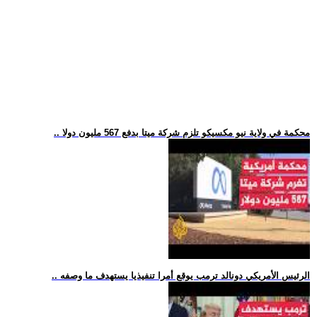
.. محكمة في ولاية نيو مكسيكو تلزم شركة ميتا بدفع 567 مليون دولا
.. الرئيس الأمريكي دونالد ترمب يوقع أمرا تنفيذيا يستهدف ما وصفه