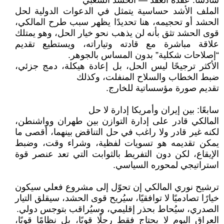
سادسًا: عقدة العقد — الحشد الشعبي
الملف الأشد حساسية يتمثل في الدعوات الدولية لحل
الحشد أو تحجيمه، هنا تحديدًا يظهر سبب طرح المالكي،
قوى الحشد تثق بأنه لن يذهب نحو خيار الحل، وهو يمتلك
علاقة مباشرة مع قادته وتياراته، ويستطيع تقديم
“إصلاحات شكلية” بدون المساس بالجوهر.
الأكثر ترجيحًا ليس الحل، بل إعادة هيكلة، دمج جزئي،
ضبط الخطاب والسلاح المنفلت، وكذلك
تقديم صورة مؤسساتية للخارج.
سابعًا: بين إيران وأمريكا إدارة لا حل
المالكي قادر على إدارة التوازن بين طهران وواشنطن،
لكنه غير قادر ولا راغب في حل التناقض بينهما، أقصى ما
يمكن تقديمه هو تسويات لفظية، وشراء وقت، وضبط
الإيقاع، لكن دون التفريط بالثوابت التي تعد عنصر قوة
استراتيجي لمحوره السياسي.
ترشيح نوري المالكي إن تحوّل إلى مشروع فعلي سيكون
خيارًا تصادميًا لا توافقيًا، سيُريح قوى الحشد، سيقلق التيار
الصدري، سيُحاط بحذر إقليمي، وسيُراقب بتوجس دولي.
العراق اليوم لا يحتاج فقط رجلًا قويًا، بل نظامًا قويًا،