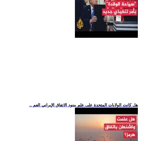
.. هل كانت الولايات المتحدة على علم ببنود الاتفاق الإيراني العم