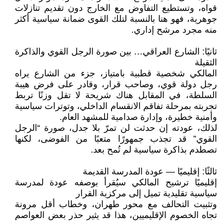
قواه، وتستطيع التفاوض مع الخارج دون تقديم تنازلات
جوهرية، فهو هنا بالنسبة لتلك القوى ضمانة سياسية أكثر
منه مجرد مرشح إداري.
ثانيًا: الشارع العراقي… بين صورة الرجل القوي والذاكرة
الثقيلة
المالكي شخصية قطبية بامتياز، جزء من الشارع يراه
رجل دولة قوي، وصاحب قرار، وقادر على فرض هيبة
السلطة، في المقابل هناك شريحة لا تقل وزنًا تربط
تجربته بمرحلة تفاقم الانقسام الداخلي، وتوترات سياسية
وأمنية خطيرة، وإدارة صدامية للمشهد العام.
لذلك، عودته إن حدثت لن تمرّ بلا جدل، صورة “الرجل
القوي” قد تجذب جمهورًا متعبًا من الفوضى، لكنها
تصطدم بذاكرة سياسية لم تُمح بعد.
ثالثًا: إقليميًا — عودة المدرسة القديمة
إقليميًا ترشيح المالكي سيُقرأ بوصفه عودة لمدرسة
سياسية تقليدية تميل إلى مركزية القرار
وتثبيت التحالف مع محور طهران، وخطاب أقل مرونة
تجاه الخصوم الإقليميين، هذا قد يثير حذر بعض العواصم