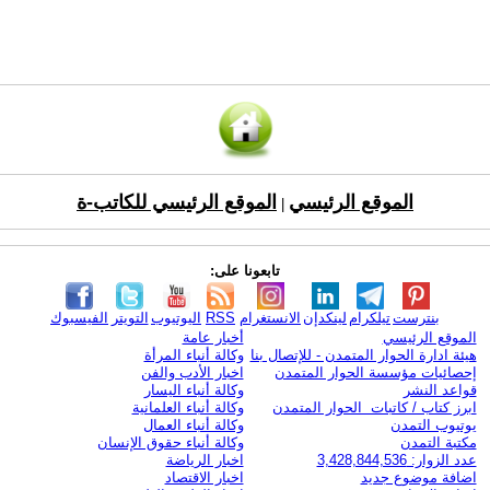
الموقع الرئيسي
الموقع الرئيسي للكاتب-ة
|
تابعونا على:
بنترست
تيلكرام
لينكدإن
الانستغرام
RSS
اليوتيوب
التويتر
الفيسبوك
الموقع الرئيسي
أخبار عامة
هيئة ادارة الحوار المتمدن - للإتصال بنا
وكالة أنباء المرأة
إحصائيات مؤسسة الحوار المتمدن
اخبار الأدب والفن
قواعد النشر
وكالة أنباء اليسار
ابرز كتاب / كاتبات الحوار المتمدن
وكالة أنباء العلمانية
يوتيوب التمدن
وكالة أنباء العمال
مكتبة التمدن
وكالة أنباء حقوق الإنسان
عدد الزوار: 3,428,844,536
اخبار الرياضة
اضافة موضوع جديد
اخبار الاقتصاد