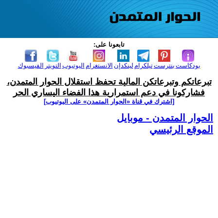
تابعونا على:
بودكاست
بنترست
تيلكرام
لينكدإن
الانستغرام
اليوتيوب
التويتر
الفيسبوك
تبرعاتكم وتبرعاتكن المالية تحفظ استقلال الحوار المتمدن،
فشاركونا في دعم استمرارية هذا الفضاء اليساري الحر
[اشترك في قناة ‫«الحوار المتمدن» على اليوتيوب]
الحوار المتمدن - موبايل
الموقع الرئيسي