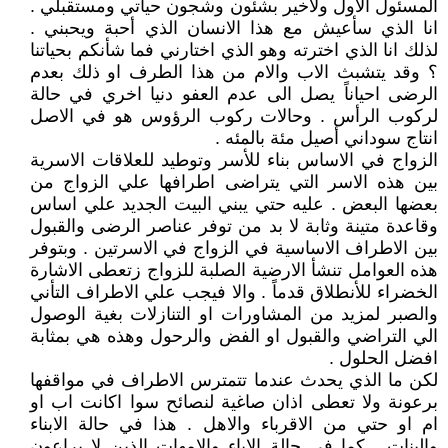
المسئول الاول ولاخير بشئون وشجون حياتي ومستقبلي .
انا الذي سأعيش مع هذا الانسان الذي أحبة ويحبني .
لذلك انا الذي اخترته وهو الذي اختارني فما شأنكم بحياتنا
؟ وقد يتشبث الاب والام من هذا الطرف او ذلك بعدم
الرضى احياناً يصل الى عدم العفو دنيا اخري في حالة
لركوب الرأس . وحالات ركوب الرؤوس هو في الاصل
انتاج سوداني أصيل مئة بالمئه .
الزواج في الاساس بناء للأسر وتوطيد للعلاقات الاسرية
بين هذه الاسر التي يتراضى اطرافها علي الزواج من
بعضها البعض . عليه حتي يبني البيت الجديد علي اساس
وقاعدة متينة وثابة لا بد من توفر عناصر الرضى والقبول
بين الاطراف الاساسية في الزواج في الاسرتين . وبتوفر
هذه العوامل تنشأ الارضية الصلبة للزواج زتعطى الاشارة
الخضراء للأنطلاق قدماً . والا فيجب علي الاطراف التأني
والصبر لمزيد من المشاورات او التنازلات بغية الوصول
الي التراضي والقبول او الفض والرحول وهذه هي بمثابة
افضل الحلول .
لكن ما الذي يحدث عندما تتمترس الاطراف في مواقفها
برعونة ولا تعطى اذان صاغية لنصائح سوا اكانت اب او
ام او حتي من الاقرباء والاهل . هذا في حالة الابناء
والبنات . كما في حالة الاباء والامهات الذين لا يراعون