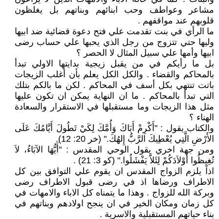
مشاعر وعواطف وحب ابنائهم وبناتهم بل يغلظون
قلوبهم عند مواقفهم .
ما الرأي في بنت تقدمت علي فتح دعوة قضائية ضد ابيها
وليها حتي تتزوج من رجل الذي يحبها علي حساب رضى
ابيها وأمها علي سبيل المثال لا الحصر ؟
بل ما رأيكم في من يقبل زيجية بدايتها الاولي تبدأ
بالمحاكم والقضاء . والكل الكل يعلم بأن أغلب الزيجات
باتت تنتهي بكل أسف في المحاكم . لكن ما بالكم بتلك
التي تبدأ بالمحاكم . ما ان النهاية يمكن ان تكون عليها
مثل هذا الزيجات وما مستقبلها في الاستقرار والسعادة
الهناء ؟
والكتاب يقول : "أَكْرِمْ أَبَاكَ وَأُمَّكَ لِكَيْ تَطُولَ أَيَّامُكَ عَلَى
الأَرْضِ الَّتِي يُعْطِيكَ الرَّبُّ إِلهُكَ." (خر 20: 12).
ومن جهة اخري يقول الوحي المقدس : "أَيُّهَا الآبَاءُ، لاَ
تُغِيظُوا أَوْلاَدَكُمْ لِئَلاَّ يَفْشَلُوا." (كو 3: 21) .
اذاً يلزم الزواج المقدس ان يقوم علي التوافق بين كل
الاطراف ورضاها اذ في رضى قبول الاطراف رضى
وبركة الله للزواج . وهذا ما يتمناه كل الاباء والامهات في
كل زمان ومكان الخير في ان ينجح اولادهم وبناتهم في
بناء حياتهم المستقبلية والاسرية .