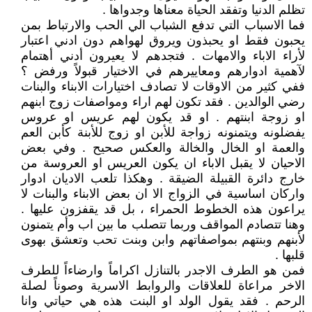
تظلم الدنيا وتفقد الحياة معناها وجدواها .
فما الاسباب التي تدفع الشباب الي الحب والارتباط بمن
يحبون فقط او يحبذون ويروق لهواهم دون ادني اعتبار
لأراء الاباء والامهات . فتجدهم لا يعيرون أدني أهتمام
لآهمية ادوارهم ومعاييرهم في الاختيار قبولاً ورفض ؟
ففي كثير من الاوقات لا تصادف اختيارات الابناء والبنات
رضي الوالدين . فقد تكون لهم اراء ومواصفات زوج ابنهم
او زوجة ابنتهم . او قد يكون لهم عريس او عروس
يفضلونه ويتمنونه زواجة للأبن او زوج للأبنة كأبن العم
والعمة او الخال والخالة والعكس صحيح . وفي بعض
الاحيان لا يقبل الاباء ان يكون العريس او العروسة من
خارج دائرة القبيلة الضيقة . وهكذا تلعب الاديان ادوار
واركان اساسية في الزواج الا ان بعض الابناء والبنات لا
يراعون هذه الخطوط الحمراء ، بل قد يقفزون عليها .
وهنا تتصادم المواقف وربما تتصلب ما بين اب وأم يتمنون
لأبنهم وبنتهم بمواصفاتهم وابن وبنت تحب وتعشق بهوى
قلبها .
فمن هو الطرف الاجدر بالتنازل اكراماً وارضاءاً للطرف
الاخر مراعاة للعلاقات والروابط الاسرية وصوناً لصلة
الرحم . فقد يقول الولد او البنت هذه هي حياتي وانا