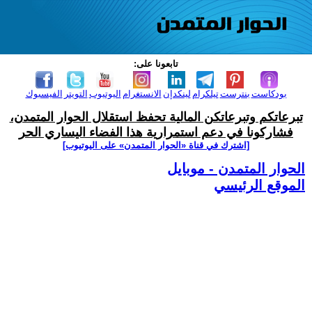
تابعونا على:
بودكاست
بنترست
تيلكرام
لينكدإن
الانستغرام
اليوتيوب
التويتر
الفيسبوك
تبرعاتكم وتبرعاتكن المالية تحفظ استقلال الحوار المتمدن،
فشاركونا في دعم استمرارية هذا الفضاء اليساري الحر
[اشترك في قناة ‫«الحوار المتمدن» على اليوتيوب]
الحوار المتمدن - موبايل
الموقع الرئيسي