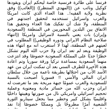
فرنسا على طائرة فرنسية خاصة ليحكم ايران ويقودها
كوكيل ونائب عن ((المهدي المنتظر)) ((الغائب)) وفق
نظرية ولاية الفقيه!.. هذا العداء الذي كانت امريكا
والغرب واسرائيل تستخدمه لتحقيق اجندتهم في
المنطقة، ولا شك أن تفكيك هذا العداء وتحقيق هذا
الاتفاق بين البلدين المحوريين في المنطقة (السعودية
وإيران) بات يعني بالنسبة لاسرائيل وامريكا ((انتهاء
صلاحية النظام الايراني ودوره الوظيفي)) المطلوب في
لعبتهم في المنطقة، لهذا لا استغرب انه مع انتهاء هذه
الوظيفة وبعد لم تعد ايران ولا حزب الله اليوم تشكل
خطرًا جديًا على المملكة السعودية خصوصًا وقد انتزعت
منهما السعودية بمساعدة تركيا ورقة سوريا وتم اعادة
هذه الأخيرة للطرف السني بعد أن تمكنت ايران من عهد
الأسد الأب من احتلالها بطريقة ناعمة من خلال سلطان
ايران المالي والأمني !! فسوريا أصبحت بالنسبة
للسعودية والعرب عمومًا جبهة مريحة بعد ما تعرضت له
ايران وحزب الله من خسائر مادية ومعنوية وعملية
تحجيم اسرائيلي وامريكي نال من صورتها وهيبتها داخليًا
واقليميًا بشكل كبير وخطير مما يجعل سيناريو الثورة
الشعبية أمرًا مطروحًا بل وممكنًا خصوصًا إذا نفذ