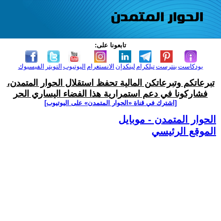
تابعونا على:
بودكاست
بنترست
تيلكرام
لينكدإن
الانستغرام
اليوتيوب
التويتر
الفيسبوك
تبرعاتكم وتبرعاتكن المالية تحفظ استقلال الحوار المتمدن،
فشاركونا في دعم استمرارية هذا الفضاء اليساري الحر
[اشترك في قناة ‫«الحوار المتمدن» على اليوتيوب]
الحوار المتمدن - موبايل
الموقع الرئيسي