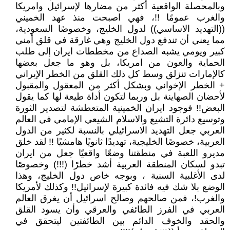
وبالمحصلة الواقعية أكثر من مضارها لإسرائيل وامريكا
والغرب عمومًا !!، فهي اصبحت منذ عهد الخميني
((التهديد الاساسي)) لدول الخليج، وخصوصًا السعودية،
مما يعني أن تندفع دول الخليج وهي غارقة في قلق أمني
كبير ويومي يشبه الصداع من مخططات ايران إلى طلب
الحماية والعون من امريكا، بل وهو ما جعل بعضها
كالإمارات تنزلق وسط كل ذلك القلق من الخطر الإيراني
+ الخطر الإخواني وبشكل أكثر من المعقول والمقبول
لأحضان الصهاينة بل وربما لتكون أداة طيعة لها كما يقول
البعض!! فوجود ايران الخمينية المتعطشة لتصدير الثورة
وتوسيع دائرة التشيع والاسلام الشيعي الإمامي في العالم
العربي جعل التهديد الاسرائيلي بالنسبة لكثير من الدول
العربية، خصوصًا الخليجية، تهديدًا ثانويًا هامشيًا !! لقد خلق
مديرو اللعبة في منطقتنا وضعًا واقعيًا جعل من ايران
تبدو لسكان المنطقة العربية أشد خطرًا (!!!) وخصوصًا
لدى الأغلبية السنية ، وبوجه خاص دول الخليج، وهذا
الوضع بلا شك فيه فائدة كبيرة لإسرائيل!! وكذلك لأمريكا
والغرب!، فمن صالحهم وصالح اسرائيل أن يغرق العالم
العربي في الفرز الطائفي والعرقي وأن يسود القلق
والحقد والخوف الدائم بين الطائفتين ليتحقق في