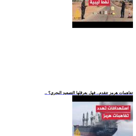
.. تفاهمات هرمز تتقدم.. فهل يعرقلها التصعيد البحري؟