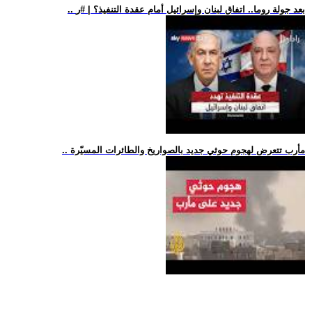
.. بعد جولة روما.. اتفاق لبنان وإسرائيل أمام عقدة التنفيذ؟ | #ر
.. مأرب تتعرض لهجوم حوثي جديد بالصواريخ والطائرات المسيّرة