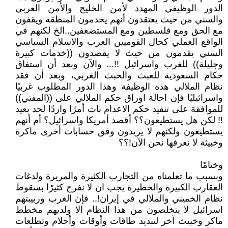
الدور الوظيفي المهدد لأمن الخليج والأمن العربي
والسني من حيث يعتقدون أنهم يخدمون المنطقة ويقفون
مع الحق ومع فلسطين ومع المستضعفين..الخ لكنهم في
الواقع العملي كحال القوميين العرب والاسلام السياسي
السني يقدمون من حيث لا يقصدون ((خدمات كبيرة
وجليلة)) للغرب واسرائيل !!... والآن وبعد أن استفاق
حكام السعودية للعبث والخبث الغربي، وبعد أن فقد
نظام الملالي هذه الوظيفة وهذا الدور المطلوب غربيًا
واسرائيليًا فإن احالة اوراق حكم الملالي على ((المفتي))
للموافقة على تنفيذ حكم الاعدام بات أمرًا واردًا لحد بعيد
!! لكن هل يستطيعون؟؟ أقصد أمريكا واسرائيل؟ أم أنهم
يستطيعون ولكنهم لا يريدون وفق حسابات أخرى ماكرة
وخبيثة لا نعرفها نحن الآن!؟؟
وختامًا
وبسبب ما تعلمناه من التجارب الكثيرة والمريرة ولدغات
العقارب الكبيرة والخطيرة يجب ان لا نفرح كثيرًا بسقوط
نظام الخميني والملالي في إيران!.. فإن الغرب وربيبتهم
اسرائيل لا يتخلصون من هذا النظام الا ولديهم مخطط
ماكر وخبيث آخر لتبديد طاقات وأوقات وأحلام وتطلعات