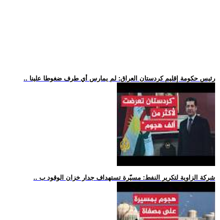
.. رئيس حكومة إقليم كردستان العراق: لم يمارس أي طرف ضغوطا علينا
.. شركة الزاوية لتكرير النفط: مسيّرة تستهداف جدار خزان الوقود ب