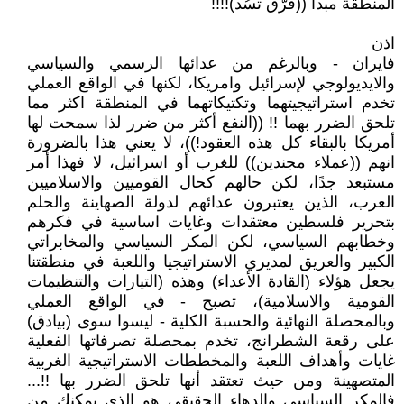
المنطقة مبدأ ((فرّق تسُد)!!!!
اذن
فايران - وبالرغم من عدائها الرسمي والسياسي
والايديولوجي لإسرائيل وامريكا، لكنها في الواقع العملي
تخدم استراتيجيتهما وتكتيكاتهما في المنطقة اكثر مما
تلحق الضرر بهما !! ((النفع أكثر من ضرر لذا سمحت لها
أمريكا بالبقاء كل هذه العقود!))، لا يعني هذا بالضرورة
انهم ((عملاء مجندين)) للغرب أو اسرائيل، لا فهذا أمر
مستبعد جدًا، لكن حالهم كحال القوميين والاسلاميين
العرب، الذين يعتبرون عدائهم لدولة الصهاينة والحلم
بتحرير فلسطين معتقدات وغايات اساسية في فكرهم
وخطابهم السياسي، لكن المكر السياسي والمخابراتي
الكبير والعريق لمديري الاستراتيجيا واللعبة في منطقتنا
يجعل هؤلاء (القادة الأعداء) وهذه (التيارات والتنظيمات
القومية والاسلامية)، تصبح - في الواقع العملي
وبالمحصلة النهائية والحسبة الكلية - ليسوا سوى (بيادق)
على رقعة الشطرانج، تخدم بمحصلة تصرفاتها الفعلية
غايات وأهداف اللعبة والمخططات الاستراتيجية الغربية
المتصهينة ومن حيث تعتقد أنها تلحق الضرر بها !!...
فالمكر السياسي والدهاء الحقيقي هو الذي يمكنك من