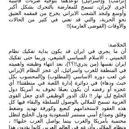
(ترامب) و(اسرائيل) توعدهما بتوجيه ضربات قاسية
أخرى لإيران، تسمح للمعارضة بالتحرك بشكل أكبر
وأوسع ولنجد الشعب الايراني يخرج من قمقمه العتيق
نحو الحرية، والتي قد تعني في كثير من الحالات
والأوقات (الفوضى العارمة)!!
الخلاصة:
أن ما يجري في ايران قد يكون بداية تفكيك نظام
الخميني ، الاسلام السياسي الشيعي، وربما حتى تفكيك
ايران نفسها (من يدري!!؟؟)، بعد انتهاء وظيفته واهميته
في المنطقة للغرب واسرائيل، أي عجز النظام الإيراني
عن لعب دوره الاساسي (المطلوب) و(المحسوب بكل
خبث ودهاء) في دوائرة إدارة اللعبة في منطقتنا!! أي
عجزه أو رفضه أن يكون بعبعًا تخوف به أمريكا دول
الخليج ليل نهار !! ذلك الدور الوظيفي الذي جعل القوى
الغربية تسمح للملالي بالوصول للسلطة والبقاء فيها كل
هذه العقود لاستخدامهم كبعبع وكورقة تهديد وضغط
وقلق وصداع أمني مستمر للسعودية ودول الخليج لتظل
محتمية بأمريكا والغرب بينما يواصل الغرب حلبها!! ،
ونظام الملالي وأذرعه في العالم العربي كانوا يؤدون هذا