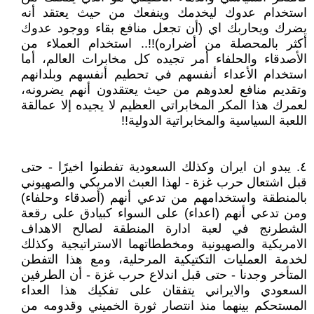
استخدام عدوك ليخدمك وينفعك من حيث يعتقد أنه
يضرك ويحاربك اي (أن تجعل منافع بقاء ووجود عدوك
أكثر بالمحصلة من أضراره)!!.. استخدام العملاء من
الأصدقاء والحلفاء أمر تجيده كل مخابرات العالم، أما
استخدام الأعداء أنفسهم في تحطيم أنفسهم وبلدانهم
وتقديم منافع لعدوهم من حيث يعتقدون أنهم يضرونه،
لعمرك هذا المكر المخابراتي العظيم لا يجيده إلا عمالقة
اللعبة السياسية والمخابراتية الدولية!!
٤. يبدو ان ايران وكذلك السعودية تفطنوا اخيرًا - حتى
قبل اشتعال حرب غزة - لهذا العبث الامريكي والصهيوني
بالمنطقة واستخدامهم من تدعي أنهم (أصدقاء وحلفاء)
ومن تدعي أنهم (اعداء) على السواء كبيادق على رقعة
الشطرنج في لعبة ادارة المنطقة لصالح الاهداف
الامريكية والصهيونية ومخططاتهما الاستراتيجية وكذلك
لخدمة العمليات التكتيكية المرحلية، ومع هذا التفطن
المتأخر وجدنا - حتى قبل اندلاع حرب غزة - أن الطرفين
السعودي والايراني يتفقان على تفكيك هذا العداء
المستحكم بينهما منذ انتصار ثورة الخميني وقدومه من