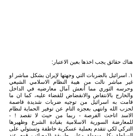
هناك حقائق يجب اخذها بعين الاعتبار:
١. اسرائيل بالضربات التي وجهتها لإيران بشكل مباشر او
غير مباشر نالت من هيبة النظام الاسلامي الشيعي
وحرسه الثوري مما أنعش آمال معارضيه في الداخل
والخارج بالانتفاض والانقضاض للقضاء عليه، كما ان ما
قامت به اسرائيل من توجيه ضربات شديدة قاصمة
لحزب الله وانتهى بعجزه التام عن توفير الحماية لنظام
الاسد اتاحت الفرصة - ربما من حيث لا تقصد ! -
للمعارضة السورية الاسلامية بقيادة الشرع وظهيرها
التركي لكي تتقدم بعملية عسكرية خاطفة وتستولي على
السلطة بكل سهولة وعلى طريقة ((مصائب قوم عند