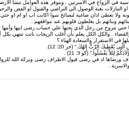
سية في الزواج في الاسرتين . وبتوفر هذه العوامل تنشأ الارضي
و التنازلات بغية الوصول الي التراضي والقبول او الفض والرح
ولا تعطى اذان صاغية لنصائح سوا اكانت اب او ام او حتي من ا
ائهم وبناتهم بل يغلظون قلوبهم عند مواقفهم .
ا حتي تتزوج من رجل الذي يحبها علي حساب رضى ابيها وأمها ع
والقضاء . والكل الكل يعلم بأن أغلب الزيجات باتت تنتهي بكل أ
ها في الاستقرار والسعادة الهناء ؟
تِي يُعْطِيكَ الرَّبُّ إِلهُكَ." (خر 20: 12).
ئَلاَّ يَفْشَلُوا." (كو 3: 21) .
راف ورضاها اذ في رضى قبول الاطراف رضى وبركة الله للزواج 
الاسرية .