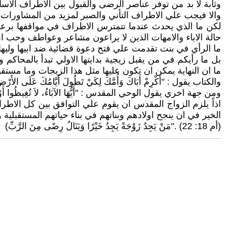
وثابة لا بد من توفر عناصر الرضى والقبول بين الاطراف الاسا
والا فيجب علي الاطراف التأني والصبر لمزيد من المشاورات ا
لكن ما الذي يحدث عندما تتمترس الاطراف في مواقفها برعونة 
حالة الاباء والامهات الذين لا يراعون مشاعر وعواطف وحب ابن
ما الرأي في بنت تقدمت علي فتح دعوة قضائية ضد ابيها وليه
بل ما رأيكم في من يقبل زيجية بدايتها الاولي تبدأ بالمحاكم 
ما ان النهاية يمكن ان تكون عليها مثل هذا الزيجات وما مستقبل
والكتاب يقول : "أَكْرِمْ أَبَاكَ وَأُمَّكَ لِكَيْ تَطُولَ أَيَّامُكَ عَلَى الأَرْضِ الَّ
ومن جهة اخري يقول الوحي المقدس : "أَيُّهَا الآبَاءُ، لاَ تُغِيظُوا أَوْلاَدَكُمْ لِ
اذاً يلزم الزواج المقدس ان يقوم علي التوافق بين كل الاط
الخير في ان ينجح اولادهم وبناتهم في بناء حياتهم المستقبلية و
(أم 18: 22) ."مَنْ يَجِدُ زَوْجَةً يَجِدُ خَيْرًا وَيَنَالُ رِضًى مِنَ الرَّبِّ)