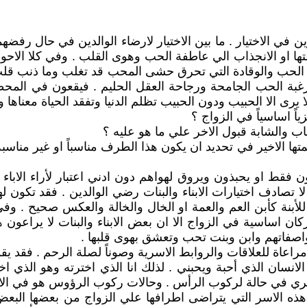
ي الاختيار . ما بين الاختيار لارضاء الوالدين في حال رفضهما
تها او الانجذاب الي عاطفة الحب وهوى القلب . وفي كلا الاحوال
ن الحب والوقادة التي تحرق حشى المحب قد تغلب وما ذنب ق
غبة الحب الجامحة ورجاحة العقل الحليم . فيقعون في المح
يرى الا الحبيب ودون الحبيب تظلم الدنيا وتفقد الحياة معناها و
ياً اساسياً في الزواج ؟
اب والشابة قبول الاخر علي ما هو عليه ؟
متها الاخير في تحديد ان يكون هذا الطرف مناسباً او غير من
 فقط او يحبذون ويروق لهواهم دون ادني اعتبار لأراء الاباء و
ا تصادف اختيارات الابناء والبنات رضي الوالدين . فقد تكون ل
بنة كأبن العم والعمة او الخال والخالة والعكس صحيح . وفي 
ركان اساسية في الزواج الا ان بعض الابناء والبنات لا يراعون
مواصفاتهم وابن وبنت تحب وتعشق بهوى قلبها .
راعاة للعلاقات والروابط الاسرية وصوناً لصلة الرحم . فقد يقو
سان الذي أحبة ويحبني . لذلك انا الذي اخترته وهو الذي اخت
اخري في حالة لركوب الرأس . وحالات ركوب الرؤوس هو في الاص
 هذه الاسر التي يتراضى اطرافها علي الزواج من بعضها البعض