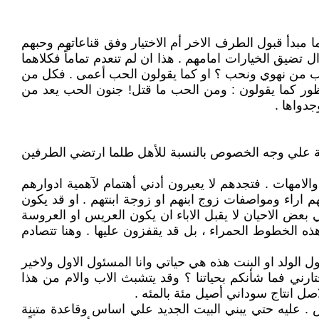
 مبدأ قبول الطرف الاخر أم الاختيار وفق قناعاتهم وحبهم
 تضيق الخيارات امامهم . هذا ان لم تنعدم تماماً فكلاهما
لب من نهوي ونحب ؟ او كما يقولون الحب أعمى . فكل من
ظور كما يقولون : ومن الحب ما قتل! جنون الحب يعد من
جدواها .
اسبة علي وجه الخصوص بالنسبة للأهل طلما ارتضي الطرفين
الامهات . فتجدهم لا يعيرون أدني أهتمام لآهمية ادوارهم
هم اراء ومواصفات زوج ابنهم او زوجة ابنتهم . او قد يكون
بعض الاحيان لا يقبل الاباء ان يكون العريس او العروسة
 هذه الخطوط الحمراء ، بل قد يقفزون عليها . وهنا تتصادم
ل الولد او البنت هذه هي حياتي وانا المسئول الاول ولاخير
ارني فما شأنكم بحياتنا ؟ وقد يتشبث الاب والام من هذا
ل انتاج سوداني أصيل مئة بالمئه .
 . عليه حتي يبني البيت الجديد علي اساس وقاعدة متينة