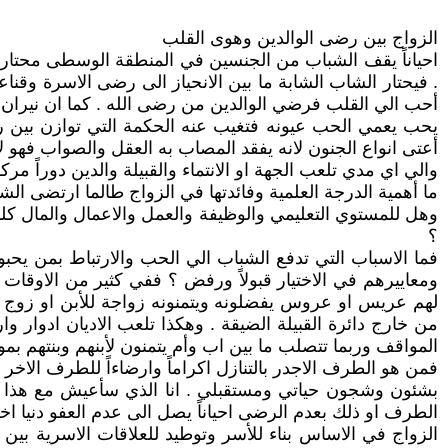
الزواج بين رضى الوالدين وهوى القلب
احياناً يقف الشباب من الجنسين في المنطقة الوسطى محتارين ف
. فيحتار الشاب الشابة ما بين الانحياز الى رضى الاسرة وقناع
أحب الي القلب فرضي الوالدين من رضى الله . كما ان نيرا
يحب يعمي الحب عيونه فتغيب عنه الحكمة التي توازن بين ر
أعتى انواع الجنون لانه يفقد المصاب به العقل والصواب فهو لا 
والي اي مدي تلعب الجهة او الانتماء والقبيلة والدين دوراً مركز
ما أهمية الدرجة العلمية وفائدتها في الزواج طالما ارتضى الش
وهل للمستوي التعليمي والوظيفة والعمل والاعمال والمال كل
؟
فما الاسباب التي تدفع الشباب الي الحب والارتباط بمن يحبون
ومعاييرهم في الاختيار قبولاً ورفض ؟ ففي كثير من الاوقات ل
لهم عريس او عروس يفضلونه ويتمنونه زواجة للأبن او زوج للأ
من خارج دائرة القبيلة الضيقة . وهكذا تلعب الاديان ادوار وا
المواقف وربما تتصلب ما بين اب وأم يتمنون لأبنهم وبنتهم ب
فمن هو الطرف الاجدر بالتنازل اكراماً وارضاءاً للطرف الاخر م
بشئون وشجون حياتي ومستقبلي . انا الذي سأعيش مع هذا الان
الطرف او ذلك بعدم الرضى احياناً يصل الى عدم العفو دنيا 
الزواج في الاساس بناء للأسر وتوطيد للعلاقات الاسرية بين