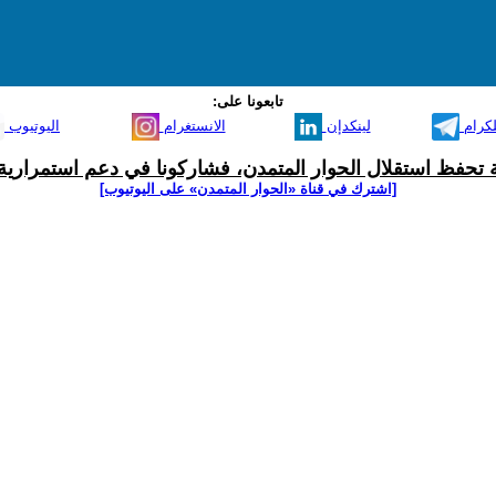
تابعونا على:
لكرام
لينكدإن
الانستغرام
اليوتيوب
ية تحفظ استقلال الحوار المتمدن، فشاركونا في دعم استمرارية 
[اشترك في قناة ‫«الحوار المتمدن» على اليوتيوب]