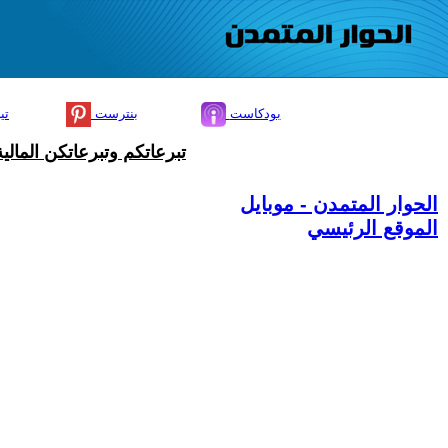
بودكاست
بنترست
تي
تبرعاتكم وتبرعاتكن المال
الحوار المتمدن - موبايل
الموقع الرئيسي