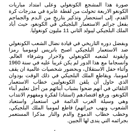
صورة هذا المشجع الكونغولي وعلى امتداد مباريات
الكونغو الاربعة تحولت من لقطة عابرة في مدرجات كرة
القدم، إلى استحضار وتذكير بتاريخٍ من الـدم والجماجم
بفعل جرائم الاستعمار البلجيكي في الكونغو، حيث أباد
الملك البلجيكي ليبولد الثاني 11 مليون كونغوليا.
وبفضل دوره التاريخي في قيادة نضال الشعب الكونغولي
ضد الاستعمار البلجيكي اصبح باتريس لومومبا رمزا
وايقونة لشعبه الكونغولي ولاحرار وشرفاء العالم.
وانسجاما مع هذا الدور لم يكن غريبا عليه في سنة 1960
وأثناء حفل الاستقلال، وبحضور شخصيات عالمية ان يقف
لمومبا، ويقاطع الملك البلجيكي في ذلك الوقت بودوان
الذي حاول أن يلقن الكونغوليين خطاب الاستعمار
التلقائي في أنهم ضحوا بشباب أبنائهم من أجل تعليم أبناء
الكونغو، ورفع اقتصادهم (استنادا لفكرة ومفهوم الانتداب
وهي وسيلة الغرب الدائمة في استعمار واستعباد
الشعوب ونهب خيراتهم) قاطع لمومبا الملك البلجيكي،
وخطب خطاب الدموع والدم والنار مذكرا المستعمر
بجرائمه التي يندى لها الجبين.