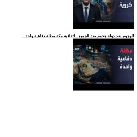
.. الهجوم ضد دولة هجوم ضد الجميع.. اتفاقية مكة مظلة دفاعية واحد