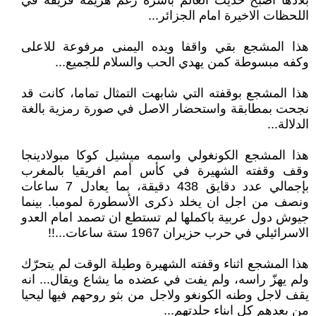
بلادها اصبح حديث العالم باسره رغم هزيمة فريقه في
اللحظات الاخيرة امام الجزائر...
هذا المشجع بقي واقفا ويده اليمنى مرفوعة للاعلى
وكفه مبسوطة كمن يهدي الحب والسلام للجميع...
هذا المشجع بوقفته التي شابهت التمثال تماما، كانت قد
نجحت بمطابقة واستحضار الاصل في صورة رمزية بالغة
الدلالة...
هذا المشجع الكونغولي واسمه ميشيل كوكا مبولادينجا
وقف وقفته الشهيرة في كأس أمم افريقيا بالمغرب
بإجمالي عدد دقايق 438 دقيقة، بما يعادل 7 ساعات
ونصف من اجل ان يخلد ذكرى الأسطورة لمومبا. بينما
جيوش دول عربية باكملها لم تستطع ان تصمد امام العدو
الاسرائيلي في حرب حزيران 1967 ستة ساعات...!!
هذا المشجع اثناء وقفته الشهيرة وطيلة الوقت لم يتحرّك
ولم يهزّ راسه، ولم يفت في عضده ما يشاع ويقال... انه
يقف لاجل وطنه الكونغو ولاجل من بثو روحهم فيها ليحيا
من بعدهم كل ابناء جلدتهم...