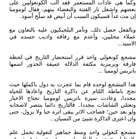
وكما هي عادات المستعمر فقد ألب الكونغوليين على
بعضهم واشعل نار الفتنة والبغضاء بينهم، فقال لومومبا
إن مت غداً فسيكون السبب أن أبيض قد سلّح أسود.
وبالفعل حصل ذلك، وتآمر البلجيكيون عليه بالتعاون مع
عملاء محليين، وأعدم مع رفاقه واذيب جسده في
الاسيد...
مشجع كونغولي واحد قرر استحضار التاريخ في لحظة
فارقة وبرمزية مكثفة الدلالة عميقة الجذور اسمها
باتريس لوممبا ...
هذا المشجع لوحده قام بما عجزت به دول باكملها حيث
نجح باماطة اللثام عن ذاكرة التاريخ واعادها للحياة
مجددا، وعادت سيرة باتريس لومومبا تجتاح الاخبار
وتعتلي الشاشات مجددا.. فالتاريخ دائما ينتصر لاصحابه
ولو بعد حين؛ فصاحب الاثر يبقى اثره حيا ولا يزول، حتى
وان اعترى الذاكرة شيئ من النسيان...
مشجع كنغولي واحد وسط جماهير كنغولية تحمل علم