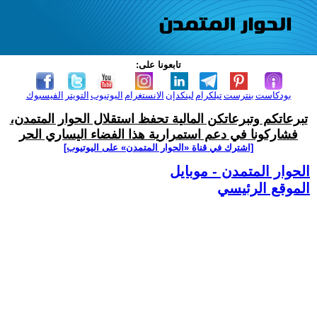
تابعونا على:
بودكاست
بنترست
تيلكرام
لينكدإن
الانستغرام
اليوتيوب
التويتر
الفيسبوك
تبرعاتكم وتبرعاتكن المالية تحفظ استقلال الحوار المتمدن،
فشاركونا في دعم استمرارية هذا الفضاء اليساري الحر
[اشترك في قناة ‫«الحوار المتمدن» على اليوتيوب]
الحوار المتمدن - موبايل
الموقع الرئيسي