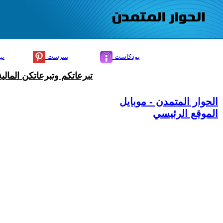
بودكاست
بنترست
تي
تبرعاتكم وتبرعاتكن المال
الحوار المتمدن - موبايل
الموقع الرئيسي