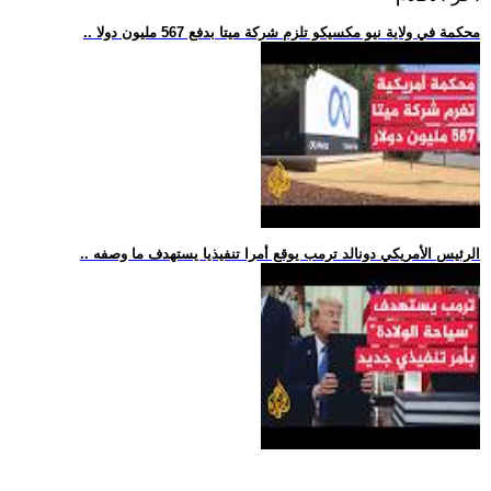
.. محكمة في ولاية نيو مكسيكو تلزم شركة ميتا بدفع 567 مليون دولا
.. الرئيس الأمريكي دونالد ترمب يوقع أمرا تنفيذيا يستهدف ما وصفه