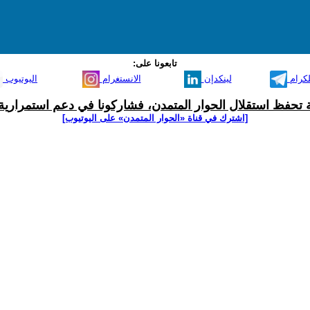
تابعونا على:
لكرام
لينكدإن
الانستغرام
اليوتيوب
ية تحفظ استقلال الحوار المتمدن، فشاركونا في دعم استمرارية 
[اشترك في قناة ‫«الحوار المتمدن» على اليوتيوب]