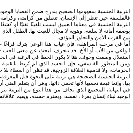
التربية الجنسية بمفهومها الصحيح يندرج ضمن القضايا الوجودية 
فالفلسفة حين تنظر إلى الإنسان، تنطلق من كرامته، وكرامة 
التربية الجنسية في معناها العميق ليست تلقينًا تقنيًا أو كش
بوصفه أمانة لا سلعة، وهوية لا مجال للعبث بها. الطفل الذ
بين القرب الآمن والتجاوز المؤذي.
أما في مرحلة المراهقة، فإن غياب هذا الوعي يترك فراغًا خطي
الواعي من الأب أو الأخ، قد تنجرف للبحث عن معنى الحب خار
استغلال وصمت وخوف. هنا لا يكون الخطأ في الرغبة في الحب،
ومن المنظور الفلسفي، فإن الجسد الذي لم يُربط بالقيمة يت
الحرمات، ولا قدسية العلاقة الزوجية، قد تظن أن العطاء بلا حد
التربية الجنسية الصحيحة هي تربية على النخوة قبل المعرفة،
بها، وإنما قيمة تحميها لأنها تحمي ذاتها. وهي أن يتعلم الفتى
في النهاية، المجتمع الذي يخاف من هذا النوع من التربية يترك
الوحيد لبناء إنسان يعرف نفسه، ويحترم جسده، ويقيم علاقاته