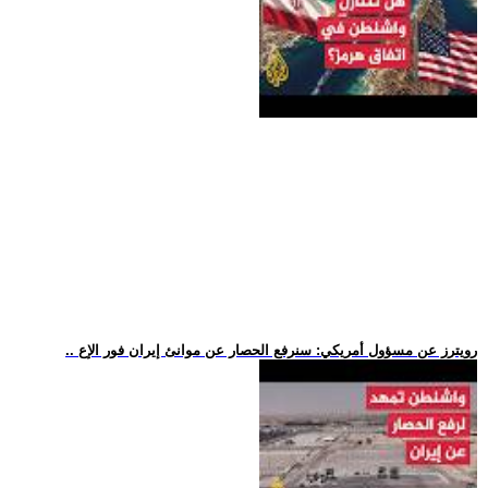
.. رويترز عن مسؤول أمريكي: سنرفع الحصار عن موانئ إيران فور الإع