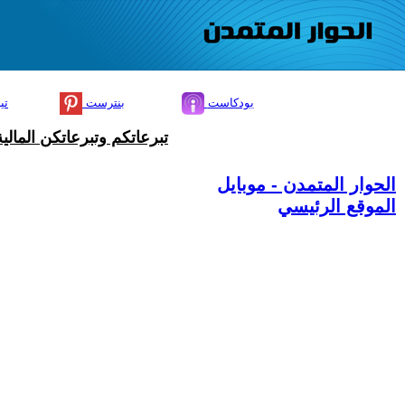
بودكاست
بنترست
تي
تبرعاتكم وتبرعاتكن المال
الحوار المتمدن - موبايل
الموقع الرئيسي