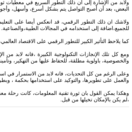
ولابد من الإشارة إلى أن ذلك التطور السريع في معطيات ثورة ال
البعض، بعد أن أصبح التواصل يتم بشكل أسرع، وأسهل، وأجود
ولاشك ان ذلك التطور الرقمي، قد انعكس أيضا على التعليم، ب
للجميع،اضافة إلى استخدامه في المجالات الطبية،والصناعية.
كما يلاحظ التأثير الكبير للتطور الرقمي على الاقتصاد العالمي
ومع كل تلك الإنجازات التكنولوجية الكبيرة ،فانه لابد من ا
والخصوصية، باولوية مطلقة، للحفاظ عليها من التهكير، وتأمين
وعلى الرغم من كل التحديات، فانه لابد من الاستمرار في است
والعمل على تطويرها، والتوكيد على استخدامها بحكمة ، وبط
وهكذا يمكن القول بان ثورة تقنية المعلومات، كانت رحلة معق
،لم يكن بالإمكان تخيلها من قبل.