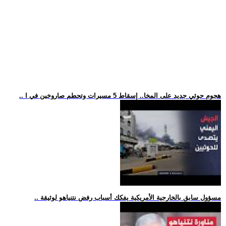
.. هجوم حوثي جديد على المخا.. إسقاط 5 مسيرات وتحطم صاروخين في ا
.. مسؤول سابق بالخارجية الأمريكية يفكك أسباب رفض نتنياهو لوثيقة