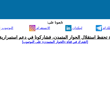
تابعونا على:
لكرام
لينكدإن
الانستغرام
اليوتيوب
ية تحفظ استقلال الحوار المتمدن، فشاركونا في دعم استمرارية 
[اشترك في قناة ‫«الحوار المتمدن» على اليوتيوب]