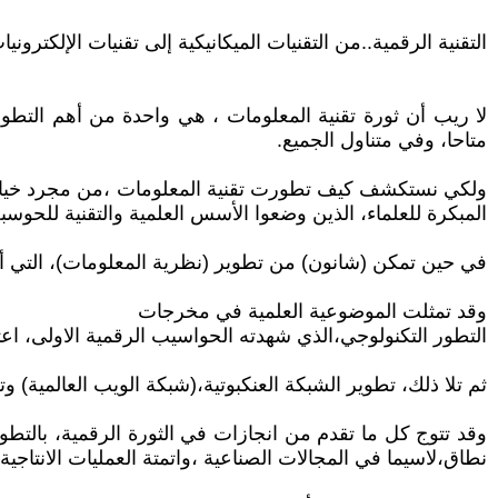
التقنية الرقمية..من التقنيات الميكانيكية إلى تقنيات الإلكتروني
لا ريب أن ثورة تقنية المعلومات ، هي واحدة من أهم التط
متاحا، وفي متناول الجميع.
ولكي نستكشف كيف تطورت تقنية المعلومات ،من مجرد خيال واف
المبكرة للعلماء، الذين وضعوا الأسس العلمية والتقنية للحوس
في حين تمكن (شانون) من تطوير (نظرية المعلومات)، التي أص
وقد تمثلت الموضوعية العلمية في مخرجات
التطور التكنولوجي،الذي شهدته الحواسيب الرقمية الاولى، اع
ثم تلا ذلك، تطوير الشبكة العنكبوتية،(شبكة الويب العالمية) 
وقد تتوج كل ما تقدم من انجازات في الثورة الرقمية، بالتطو
نطاق،لاسيما في المجالات الصناعية ،واتمتة العمليات الانتاجية