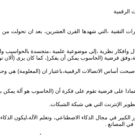
ات الرقمية
ورات التقنية ،التي شهدها القرن العشرين، بعد ان تحولت 
كار نظرية ،إلى موضوعية علمية ،متجسدة بالحواسيب والهواتف 
بة،وفق فرضية (الحاسوب يمكن أن يفكر(، كما كان يرى (ألان تور
بحت أساس الاتصالات الرقمية،باعتبار ان (المعلومة) هي وحدة
تمادا على فرضية تقوم على فكرة أن (الحاسوب هو آلة يمكن برمج
وتطوير الإنترنت التي هي شبكة الشبكات.
ر الكبير في مجال الذكاء الاصطناعي، وتعلم الآلة،ليكون الذك
 في المصانع .