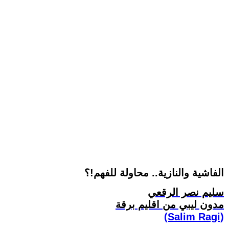
الفاشية والنازية.. محاولة للفهم!؟
سليم نصر الرقعي
مدون ليبي من اقليم برقة
(Salim Ragi)