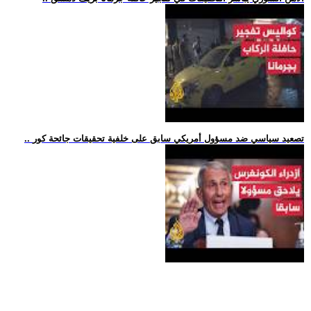
.. تصعيد سياسي ضد مسؤول أمريكي سابق على خلفية تحقيقات جائحة كور