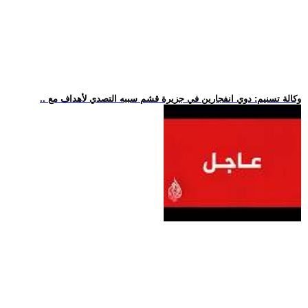
.. وكالة تسنيم: دوي انفجارين في جزيرة قشم سببه التصدي لأهداف مع