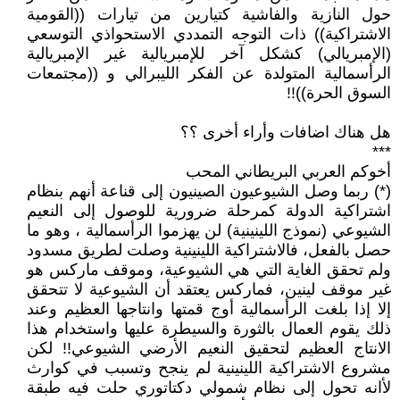
حول النازية والفاشية كتيارين من تيارات ((القومية
الاشتراكية)) ذات التوجه التمددي الاستحواذي التوسعي
(الإمبريالي) كشكل آخر للإمبريالية غير الإمبريالية
الرأسمالية المتولدة عن الفكر الليبرالي و ((مجتمعات
السوق الحرة))!!
هل هناك اضافات وأراء أخرى ؟؟
***
أخوكم العربي البريطاني المحب
(*) ربما وصل الشيوعيون الصينيون إلى قناعة أنهم بنظام
اشتراكية الدولة كمرحلة ضرورية للوصول إلى النعيم
الشيوعي (نموذج اللينينية) لن يهزموا الرأسمالية ، وهو ما
حصل بالفعل، فالاشتراكية اللينينية وصلت لطريق مسدود
ولم تحقق الغاية التي هي الشيوعية، وموقف ماركس هو
غير موقف لينين، فماركس يعتقد أن الشيوعية لا تتحقق
إلا إذا بلغت الرأسمالية أوج قمتها وانتاجها العظيم وعند
ذلك يقوم العمال بالثورة والسيطرة عليها واستخدام هذا
الانتاج العظيم لتحقيق النعيم الأرضي الشيوعي!! لكن
مشروع الاشتراكية اللينينية لم ينجح وتسبب في كوارث
لأانه تحول إلى نظام شمولي دكتاتوري حلت فيه طبقة