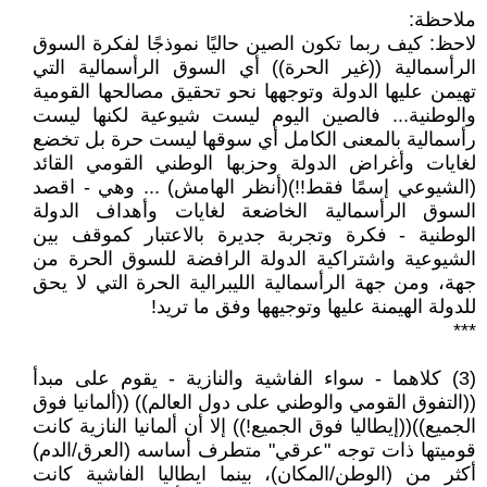
ملاحظة:
لاحظ: كيف ربما تكون الصين حاليًا نموذجًا لفكرة السوق
الرأسمالية ((غير الحرة)) أي السوق الرأسمالية التي
تهيمن عليها الدولة وتوجهها نحو تحقيق مصالحها القومية
والوطنية... فالصين اليوم ليست شيوعية لكنها ليست
رأسمالية بالمعنى الكامل أي سوقها ليست حرة بل تخضع
لغايات وأغراض الدولة وحزبها الوطني القومي القائد
(الشيوعي إسمًا فقط!!)(أنظر الهامش) ... وهي - اقصد
السوق الرأسمالية الخاضعة لغايات وأهداف الدولة
الوطنية - فكرة وتجربة جديرة بالاعتبار كموقف بين
الشيوعية واشتراكية الدولة الرافضة للسوق الحرة من
جهة، ومن جهة الرأسمالية الليبرالية الحرة التي لا يحق
للدولة الهيمنة عليها وتوجيهها وفق ما تريد!
***
(3) كلاهما - سواء الفاشية والنازية - يقوم على مبدأ
((التفوق القومي والوطني على دول العالم)) ((ألمانيا فوق
الجميع))((إيطاليا فوق الجميع!)) إلا أن ألمانيا النازية كانت
قوميتها ذات توجه "عرقي" متطرف أساسه (العرق/الدم)
أكثر من (الوطن/المكان)، بينما ايطاليا الفاشية كانت