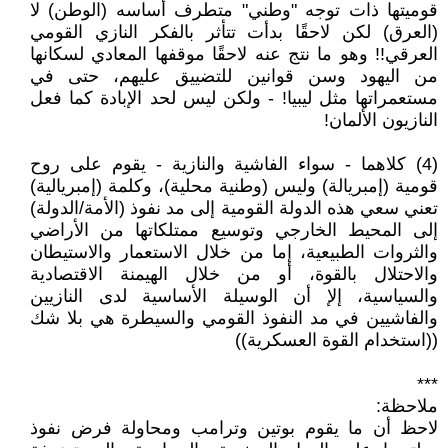
قوميتها ذات توجه "وطني" متطرف أساسه (الوطن) لا
(العرق) لكن لاحقًا بدأت تتأثر بالفكر النازي القومي
العرقي!! وهو ما نتج عنه لاحقًا موقفها المعادي لسكانها
من اليهود وسن قوانين للتضييق عليهم، حتى في
مستعمراتها مثل ليبيا! - ولكن ليس لحد الإبادة كما فعل
النازيون الألمان!
(4) كلاهما - سواء الفاشية والنازية - يقوم على روح
قومية (إمبريالة) وليس (وطنية محلية)، وكلمة (إمبريالية)
تعني سعي هذه الدولة القومية إلى مد نفوذ (الأمة/الدولة)
إلى المحيط الخارجي وتوسيع ممتلكاتها من الأراضي
والثروات الطبيعية، إما من خلال الاستعمار والاستيطان
والاحتلال بالقوة، أو من خلال الهيمنة الاقتصادية
والسياسية، إلإ أن الوسيلة الأساسية لدى النازيين
والفاشيين في مد النفوذ القومي والسيطرة هي بلا شك
((استخدام القوة العسكرية))
***
ملاحظة:
لاحظ أن ما يقوم بوتين وترامب ومحاولة فرض نفوذ