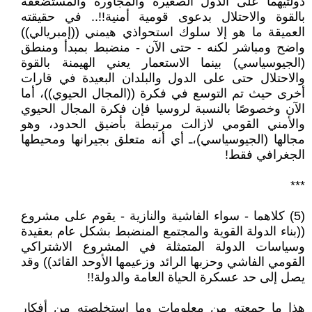
دولتيهما على الدول الصغيرة والمجاورة والمستضعفة
بالقوة والاحتلال بدعوى قومية أمنية!!.. في حقيقته
العميقة ما هو إلا سلوك استحواذي هيمني ((إمبريالي))
واضح ومباشر لكنه - حتى الآن - منضبط بمبدأ ومنطق
(الجيوسياسي) بينما الاستعمار يعني الهيمنة بالقوة
والاحتلال حتى على الدول والبلدان البعيدة في قارات
أخرى حيث تم التوسع في فكرة ((المجال الحيوي))، أما
الآن وخصوصًا بالنسبة لروسيا فإن فكرة المجال الحيوي
والأمني القومي لازالت مرتبطة بأضيق الحدود، وهو
مجالها (الجيوسياسي)،ـ أي أنه متعلق بجيرانها ومحيطها
الجغرافي فقط!
***
(5) كلاهما - سواء الفاشية والنازية - يقوم على مشروع
((بناء الدولة القوية والمجتمع المنضبط بشكل عام بعقيدة
وسياسات الدولة المتمثلة في المشروع الاشتراكي
القومي الفاشي وحزبها الرائد وزعيمها الأوحد القائد)) وقد
يصل إلى حد عسكرة الحياة العامة والدولة!!
هذا ما جمعته من معلومات وما استخلصته من أفكار