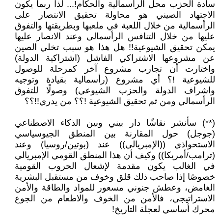
سادة الحزب محل الرأسمالية والحكام!... لذا ربما يكون
الاجتهاد الصيني هو محاولة تحقيق الانتصار على
الرأسمالية من خلال اللعبة في ملعبها وبطريقتها والتفوق
عليها من خلال التنافس الرأسمالي وعند الانصار عليها
يمكن تحقيق الشيوعية!! هل هذا هو سبب تخلي الصين
عن مشروعها الاشتراكي الفاشل (اشتراكية الدولة)
واختارت أن تجارب مشروع آخر كمرحلة للوصول
للشيوعية !؟ أي مشروع (رأسمالية بقيادة وتوجيه
واشراف الدولة والحزب الشيوعي) وصولًا للتفوق
الرأسمالي ومن ثم تحقيق الشيوعية !؟؟ من يدري!!؟؟
(**) سأنشر نقاشًا دار بيني وبين الذكاء الاصطناعي
(جوجل) حول المقارنة بين المنطق الجيوسياسي
الاستحواذي ((الإمبريالي)) عند (بوتين/روسيا) وعند
(ترامب/أمريكا)) وكيف أن هذا المنطق القومي الإمبريالي
في الغالب يكون مقدمة لإشعال الحروب القومية
خصوصًا إذا صاحب ذلك قلق وخوف من مستقبل البشرية
الغامض، وعطش جنوني مسعور للمواد والطاقة والأمن
الاستراتيجي، فالأمن من الخوف والاطعام من الجوع
محرك أساسي لعجلة التاريخ!