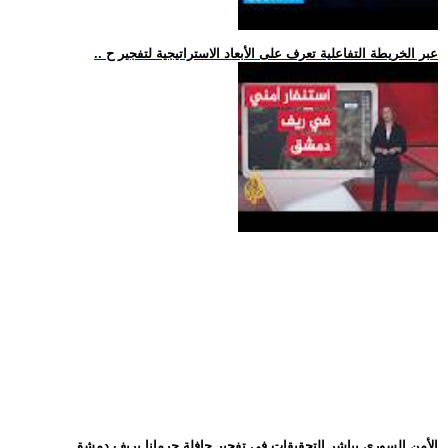
.. عبر الخريطة التفاعلية تعرف على الأبعاد الاستراتيجية لتفجير ح
.. الأمن السوري يباشر التحقيقات في تفجير حافلة جرمانا بريف دمشق