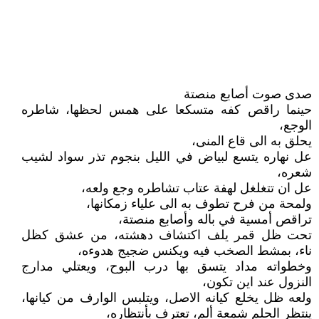
صدى صوت أصابع منصتة
حينما راقص كفه متسكعا على همس لحظها، شاطره
الوجع،
يحلق به الى قاع المنى،
عل نهاره يتسع لبياض في الليل بنجوم تذر سواد لشيب
شعره،
عل ان تتغلغل لهفة عتاب تشاطره وجع ولعه،
ولمحة من فرح تطوف به الى علياء زمكانها،
تراقص أمسية في باله وأصابع منصتة،
تحت ظل قمر يلف اكتشاف دهشته، من عشق كظل
ناء، بمشط الصخب فيه ويكنس ضجيج هدوءه،
وخطواته مداد يتسق بها درب البوح، ويعتلي مدارج
النزول عند اين تكون،
ولعه ظل يخلع كيانه الاصل، ويتلبس الوارف من كيانها،
ينتظر الحلم شمعة ألم، تعترف بأنتظاره،