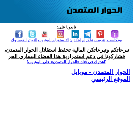
تابعونا على:
بودكاست
بنترست
تيلكرام
لينكدإن
الانستغرام
اليوتيوب
التويتر
الفيسبوك
تبرعاتكم وتبرعاتكن المالية تحفظ استقلال الحوار المتمدن،
فشاركونا في دعم استمرارية هذا الفضاء اليساري الحر
[اشترك في قناة ‫«الحوار المتمدن» على اليوتيوب]
الحوار المتمدن - موبايل
الموقع الرئيسي