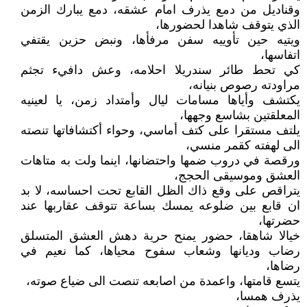
وقناديل من دمع يذرف امام عشقه، دمع يبارك الزمن
الذي يتوقف شاهدا لحضورها،
ويتيه حين تأوييه سفن مرفأها، ونبض حزين يقتفي
اتفاسها،
كي تحط طائر سندريلا احلامه، وعش دافيء تجثم
مراودته رصوص بنيانه،
يكتشف وأياها مسامات ليال وأمتداد زمن، يا لعينيه
المعلقتين بشاسع وجهها،
يلتف مستقرا على كتف أماسي، وحواء أكتشافاتها تنصته
الى لهفته كقمر منسي،
ورقصة في دروب ضمها واحتضانها، اينما ولت به متاهات
العشق وموسيقى الحجج،
يتراقص على وقع ذاك الظل القابع تحت احساسه، لا بد
ان قابع بين ضلوعه يمسك بساعة تتوقف عقاربها عند
حضرتها،
خيالا شاهقا، حضور يمنح حرية دهش العشق المتسلق
رضاب وديانها وشعاب سفوح محياها، كما نعيم في
رضاها،
يتسع قامتها، واعمدة من اصابعه تنصت الى ضياع صوته،
يذرف همسا،