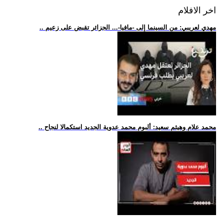
اخر الافلام
.. مهدي لعريبي: من السينما إلى -مافيا-... الجزائر تقبض على زعيم
.. محمد علام وهيثم سعيد: ألبوم محمد عدوية الجديد استكمالا لنجاح