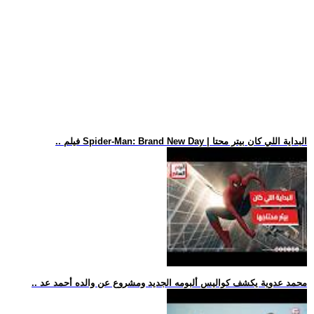
.. فيلم Spider-Man: Brand New Day | البداية اللي كان بيتر محتا
.. محمد عدوية يكشف كواليس ألبومه الجديد ومشروع عن والده أحمد عد