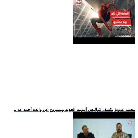
.. محمد عدوية يكشف كواليس ألبومه الجديد ومشروع عن والده أحمد عد