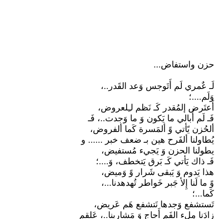
حزن واستفاض...
لَـ عٌمري لَم أَتَوجس وَعد القَدر..،
وَلَم....؛
أَعتَرض إلمُقدر كَـ نَظم لـِلعروض،
فَـ لَم أُبالي ما يَكون وَ ما وَجدت..، فَـ
ألحُزن يًأتي وً ألمَسرة كَما ألفروض،
يُطاولنا ألفَرح هين بـ ضعف خبر ...... و
يطولنا الحزن وَ يَجيء مُستفيض،
فَـ ذاك يَأتي كَـ بَرق يَتخطف، وَ....؛
هذا يَدوم وَ يَبقى شَرار وً وَميض،
وً ما لَنا إِلأ جَبر خَواطر تُهدهدنا...،
كَما...؛
تَستشفع وَجدها نَتشفع هَم عَريض،
زادَنا مِلء الفَم أَجاج وَ مَشاربنا..، عَلقم