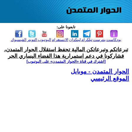
تابعونا على:
بودكاست
بنترست
تيلكرام
لينكدإن
الانستغرام
اليوتيوب
التويتر
الفيسبوك
تبرعاتكم وتبرعاتكن المالية تحفظ استقلال الحوار المتمدن،
فشاركونا في دعم استمرارية هذا الفضاء اليساري الحر
[اشترك في قناة ‫«الحوار المتمدن» على اليوتيوب]
الحوار المتمدن - موبايل
الموقع الرئيسي