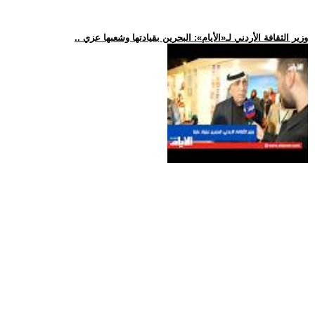
.. وزير الثقافة الأردني لـ«الأيام»: البحرين بقيادتها وشعبها عزي