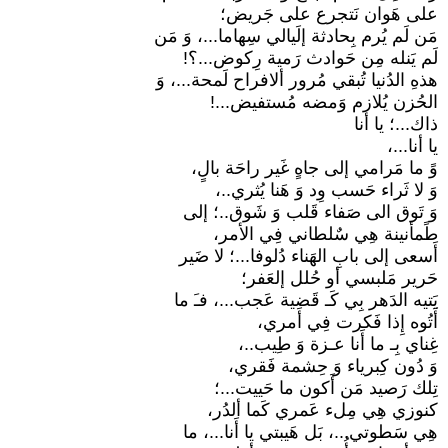
على هَوان نَتجرع على جَريض؛
مَن لَم يُرم بِحادثة إلَيالي سِهاما...، وَ مَن
لَم يَنله مِن حَوادث رَمية رِكوض...؟!
هذهِ الدُنيا تُبقي مُرور ألافراح لَمحة...، وَ
الحُزن يُلازم وَمضه مُستفيض...!
ذاك...؛ يا أنا
يا أنا...،
وً ما مَرامي إلى جاهٍ غَير راحَة بالٍ،
وَ لا ثَراء حَسب وِد وَ هَنا يُثري..،
وَ تَوق الى صَفاء قَلب وَ شَوق..؛ إلى
طًمأنينة هِي سٌلطاني فِي الأمر،
أَسعى إلى بابِ الهَناء دُلوفا...؛ لا ضَير
حَرير مَلبسي أو حُلل إلعَفر؛
يَتيه الدَهر بِي كَـ قَضية عَجب...، فـَ ما
أَتُوه إِذا فَكرت فِي أَمري،
غِناي بِـ ما أَنا عـزة وَ طِيب..،
وَ دُون كِبرياء وَ حِشمة فَقري،
تِلك رَصيد مَن أَكون ما حَييت...؛
كنوزي هِي مِلء عَمري كَما ألدُر،
هِي سَطوتي...، بَل هَيبتي يا أَنا...، ما