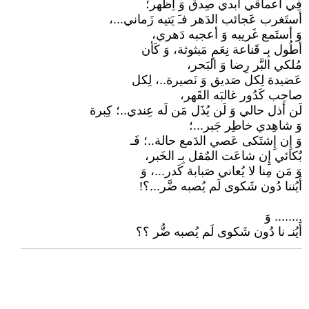
فِي أعماقي أُبدي صِدق وَ أِظهر؛
أستَغرب عَجائب الدَهر فـَ يَتيه زَماني...،
وَ أستَمع غَريبه وَ أعجبه دَهري،
أطُول بِـ قَناعة نِعَمٍ مَبثوثة، وَ كَأن
مُلكي البَّر رِضا وَ البَحر،
عَضيدة لِكل صَديق وَ نَصيرة..، لِكل
صاحِب كَدُور غالبَه القَهر،
لَن أذل حالي وَ لَن يُذَل مَن لَه عِندي..؛ كِبرة
وَ شاهِدي خاطِر جَبر...؛
وَ إِن إِشتَكى عَصي الدَمع حالة..؛ فَـ
بٌكائي إِن شاعَت المٌقل بِـ الخَبر،
وَ مَن مِنا لا يُعاني صَبابة كَدر...، وَ
أَيُننا دُون شَكوى لَم يُصبه ضَّر...؟!
........ وَ
أَيُنـ نا دُون شَكوى لَم يُصبه ضُّر ؟؟