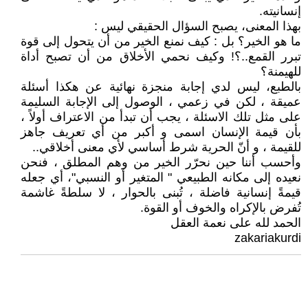
إنسانيته.
بهذا المعنى، يصبح السؤال الحقيقي ليس :
ما هو الخير؟ بل : كيف نمنع الخير من أن يتحول إلى قوة
تبرر القمع..؟! وكيف نحمي الأخلاق من أن تصبح أداة
للهيمنة؟
بالطبع، ليس لدي إجابة منجزة نهائية عن هكذا أسئلة
عميقة ، لكن في زعمي ، الوصول إلى الإجابة السليمة
على مثل تلك الاسئلة ، يجب أن تبدأ من الاعتراف أولاً ،
بأن قيمة الإنسان اسمى و أكبر من أي تعريف جاهز
للقيمة ، و أنّ الحرية شرط أساسي لأي معنى أخلاقي..
وأحسب أننا حين نحرّر الخير من وهم المطلق ، فنحن
نعيده إلى مكانه الطبيعي " المتغير أو النسبي"، أي جعله
قيمةً إنسانية فاضلة ، تُبنى بالحوار ، لا سلطةً غاشمة
تُفرض بالإكراه والخوف أو القوة.
الحمد لله على نعمة العقل
zakariakurdi