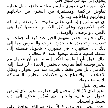
يتحول إلى قيد في سياق آخر.
لأن الخير - في تصوري - ليس معادلة جاهزة ، بل عملية
تفاوض تراكمية ومستمرة بين البشر، بين حاجاتهم
وتجاربهم وثقافاتهم و...الخ.
أي هو مشروع إنساني عقلي مفتوح ، لا وصفة نهائية له
يكتبها الاقدمون وعلى كل اللاحقين تطبيقها كما هي
بالحرف والرصف أوالوصف.
وكل محاولة لحصر مفهوم الخير عند فرد أو جماعة أو
تقديسه و تجميده عند حدود التراث والنصوص وما إلى
ذلك ، .. ستنتهي - في تصوري - بتحويل فضيلته إلى
سلطة قمعية غاشمة نتيحتها العنف لا محالة .
لذلك أقول بأن الطريق الأكثر إنسانية هو أن نتعامل مع
الخير بوصفه أفقاً نمارسه باستمرار الحياة ، لن نصل إليه
بالكامل ، بل نحن فقط ، نقترب منه عبر الحوار ، وتقبّل
الاختلاف ، والانفتاح على خلاصات التجارب المشتركة
للإنسانية جمعاء ..
قصارى القول :
الخير الذي لا يُناقش يتحول إلى خطر، والخير الذي يُفرض
يتحول إلى عنف، والخير الذي يُقدَّس يتحوّل إلى أداة
تسلط و استبداد.
وحده الخير الذي يبقى قابلاً للنقد هو الذي يحافظ على