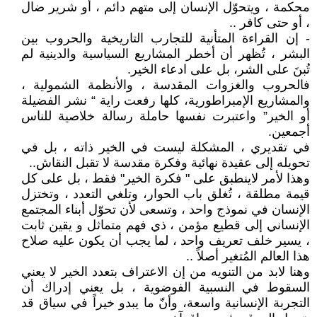
محكمة ، ويتحوّل الإنسان إلى متهم دائم ، أو شرير ضال
، أو حتى كافر ..
- إن القراءة المتأنية للتجارب التاريخية والحروب بين
البشر ، تُظهر أن أخطر المشاريع السياسية والدينية لم
تُبنَ على الشر، بل على ادعاء الخير.
فالحروب والغزوات المقدسة ، والأنظمة الشمولية ،
والمشاريع الإمبراطورية، كلها رفعت راية “ نشر الفضيلة
أو الخير” واعتبرت نفسها حاملة رسالة خلاصية للناس
أجمعين.
في تقديري ، المشكلة ليست في الخير ذاته ، بل في
تحويله إلى عقيدة نهائية وفكرة مقدسة لا تقبل النقاش..
وهذا لأمر لاينطبق على " فكرة الخير" فقط ، بل على كل
قيمة مطلقة ، تُغلق باب الحوار، وتلغي التعدد ، وتختزل
الإنسان في نموذج واحد ، وتسعى لأن تحوّل أبناء المجتمع
الإنساني إلى قطيع مؤمن ، ذي فهم متماثل و يقين ثابت
، يسير خلف تعريف واحد ، لما يجب أن يكون عليه صلاح
هذا العالم المُتغير أصلاً ..
وهنا لابد من التنويه من إن الاعتراف بتعدد الخير لا يعني
السقوط في النسبية الفوضوية ، بل يعني إدراك أن
التجربة الإنسانية واسعة، وأنّ ما يبدو خيراً في سياق قد