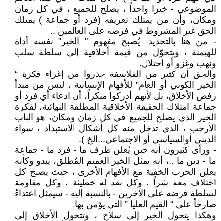
الموضوعي - خيرا واحداً ، يصلح للجميع ، في كل زمان
ومكان، وأن من يمتلك تعريفه (فرد أو جماعة ) يمتلك
الحق غير المشروط في فرضه على العالمين ..
- من هنا بالتحديد، يُصبح مفهوم " الخير" نفسه أداة
للهيمنة ، ويتحوّل من قيمة أخلاقية إلى سلطة سلب
ونهب وغزو أو احتلال.
والحق أن كثير من الفلاسفة حذروا من إغراء فكرة “
الخير الكوني أو العام” للأفهام الإنسانية ، ليس من مبدأ
رفض الأخلاق، بل لأنهم أدركوا مبكراً، أن ادعاء أي فرد أو
جماعة امتلاك الحقيقة الأخلاقية المطلقة النهائية، لفكرة
الخير الذي يصلح للجميع في كل زمان ومكان، هو الباب
الأرحب ، الذي تدخل منه كل أشكال الاستبداد ، سواء
الديني أوالسياسي أو الاجتماعي...الخ ).
- ورأى كثيرون أنه حين يُعلن طرف ما - فرد ما - جماعة
ما - دين ما ..، أنه يمثل الخير العميم المُطلق، يبدو وكأنه
يعلن الحرب الخفية مع الأفهام الأخرى ، حيث يصبح كل
اختلاف معه شراً ، وكل نقد له خطيئة ، وكل مقاومة
لسلطة فرضه على الآخرين - بالنسبة إليه - سيمثل اعتداءً
صارخاً على “ القيم العليا ” التي يؤمن بها.
وهكذا يتحول الخير إلى سلاح ، وتتحول الأخلاق إلى