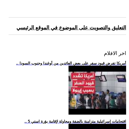
التعليق والتصويت على الموضوع في الموقع الرئيسي
اخر الافلام
.. أمريكا تفرض قيود سفر على بعض العائدين من أوغندا وجنوب السودا
.. 5 اقتحامات إسرائيلية متزامنة بالضفة ومحاولة لإقامة بؤرة استي