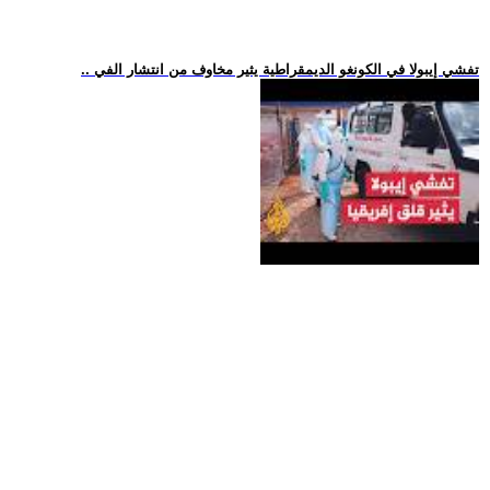
.. تفشي إيبولا في الكونغو الديمقراطية يثير مخاوف من انتشار الفي