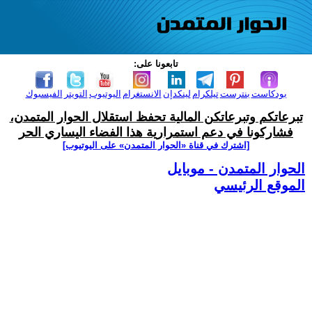
تابعونا على:
بودكاست
بنترست
تيلكرام
لينكدإن
الانستغرام
اليوتيوب
التويتر
الفيسبوك
تبرعاتكم وتبرعاتكن المالية تحفظ استقلال الحوار المتمدن،
فشاركونا في دعم استمرارية هذا الفضاء اليساري الحر
[اشترك في قناة ‫«الحوار المتمدن» على اليوتيوب]
الحوار المتمدن - موبايل
الموقع الرئيسي