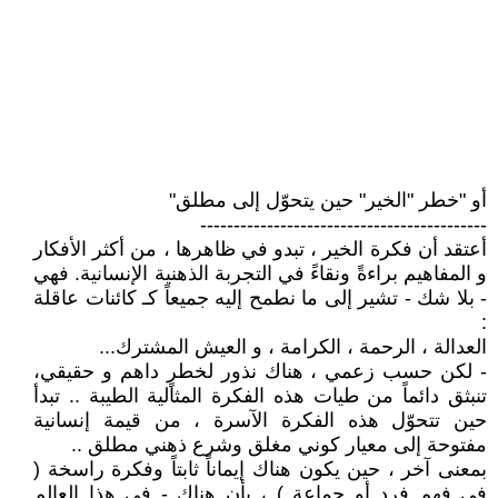
أو "خطر "الخير" حين يتحوّل إلى مطلق"
-------------------------------------------
أعتقد أن فكرة الخير ، تبدو في ظاهرها ، من أكثر الأفكار
و المفاهيم براءةً ونقاءً في التجربة الذهنية الإنسانية. فهي
- بلا شك - تشير إلى ما نطمح إليه جميعاً كـ كائنات عاقلة
:
العدالة ، الرحمة ، الكرامة ، و العيش المشترك...
- لكن حسب زعمي ، هناك نذور لخطرٍ داهم و حقيقي،
تنبثق دائماً من طيات هذه الفكرة المثالية الطيبة .. تبدأ
حين تتحوّل هذه الفكرة الآسرة ، من قيمة إنسانية
مفتوحة إلى معيار كوني مغلق وشرع ذهني مطلق ..
بمعنى آخر ، حين يكون هناك إيماناً ثابتاً وفكرة راسخة (
في فهم فرد أو جماعة ) ، بأن هناك - في هذا العالم