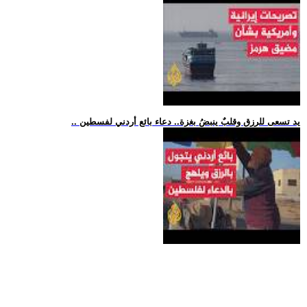
.. يد تسعى للرزق وقلبٌ ينبضُ بغزة.. دعاء بائع أردني لفسطين