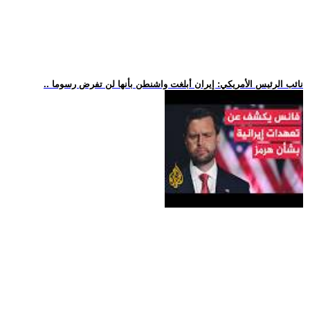
.. نائب الرئيس الأمريكي: إيران أبلغت واشنطن بأنها لن تفرض رسوما