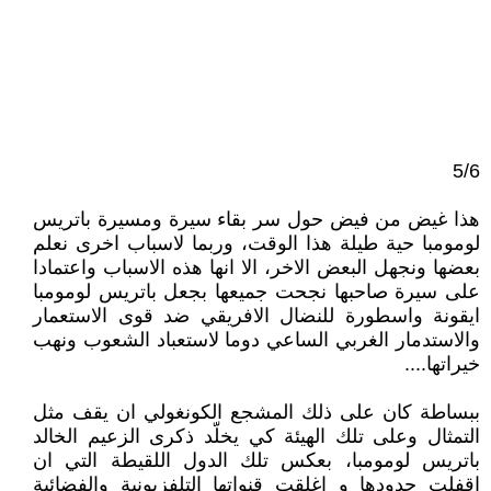
5/6
هذا غيض من فيض حول سر بقاء سيرة ومسيرة باتريس
لومومبا حية طيلة هذا الوقت، وربما لاسباب اخرى نعلم
بعضها ونجهل البعض الاخر، الا انها هذه الاسباب واعتمادا
على سيرة صاحبها نجحت جميعها بجعل باتريس لومومبا
ايقونة واسطورة للنضال الافريقي ضد قوى الاستعمار
والاستدمار الغربي الساعي دوما لاستعباد الشعوب ونهب
خيراتها....
ببساطة كان على ذلك المشجع الكونغولي ان يقف مثل
التمثال وعلى تلك الهيئة كي يخلّد ذكرى الزعيم الخالد
باتريس لومومبا، بعكس تلك الدول اللقيطة التي ان
اقفلت حدودها و اغلقت قنواتها التلفزيونية والفضائية