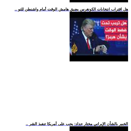
.. هل اقتراب انتخابات الكونغرس يضيق هامش الوقت أمام واشنطن للتو
.. الخبير بالشأن الإيراني مختار حداد: يجب على أمريكا تنفيذ الشر