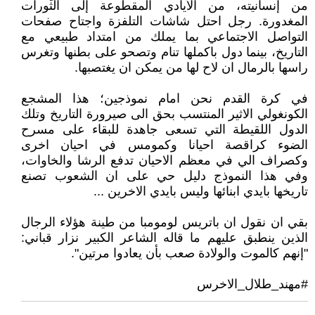
من إنسانيته، من الأيادي المقطوعة إلى الثورات
المغدورة. رجل احتل شاشات التلفزة واجتاح صفحات
التواصل الاجتماعي بما يملك من امتداد طبيعي مع
التاريخ، بينما دول باكملها تنام وتصحو على بطنها وتغرس
راسها بالرمال ان لاح لها من يمكن ان يغتصبها.
في كرة القدم نحن امام نموذجين؛ هذا المشجع
الكونغولي الاثير المنتسب بحق الى صيرورة التاريخ وتلك
الدول اللقيطة التي تسعى جاهدة للبقاء على مسرح
الضوء كراقصة احيانا وكمومس في احيان اخرى
وكصراف الي في معظم الاحيان تدفع الرشا والخاوات،
وفي هذا النموذج دليل حي على ان الشعوب تصنع
تاريخها بايدي ابنائها وليس بايدي الاخرين ...
بقي ان نقول ان باتريس لومومبا من طينة هؤلاء الرجال
الذين ينطبق عليهم ما قاله الشاعر الكبير نزار قباني:
"إنهم كالموت والولادة صعب بأن يعادوا مرتين".
#مهند_طلال_الاخرس