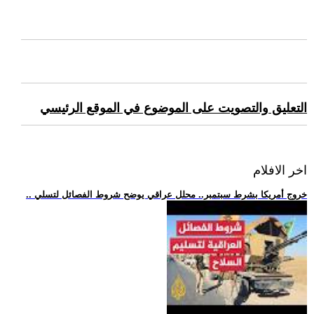
التعليق والتصويت على الموضوع في الموقع الرئيسي
اخر الافلام
.. خروج أمريكا بشرط سبتمبر.. محلل عراقي يوضح شروط الفصائل لتسلي