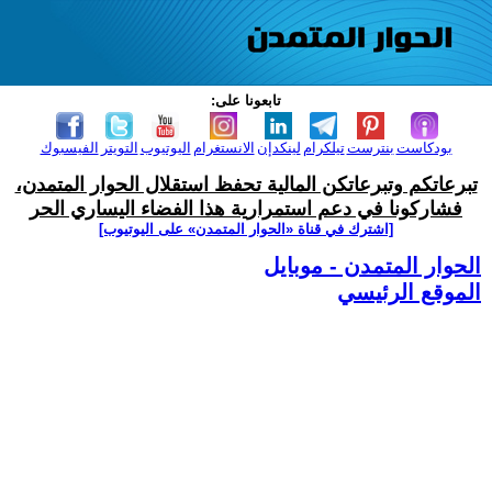
تابعونا على:
بودكاست
بنترست
تيلكرام
لينكدإن
الانستغرام
اليوتيوب
التويتر
الفيسبوك
تبرعاتكم وتبرعاتكن المالية تحفظ استقلال الحوار المتمدن،
فشاركونا في دعم استمرارية هذا الفضاء اليساري الحر
[اشترك في قناة ‫«الحوار المتمدن» على اليوتيوب]
الحوار المتمدن - موبايل
الموقع الرئيسي