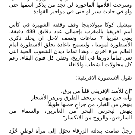
وسرحت اقلامها الماجورة لن تجد من يذكر اسمها حتى
ولو في حادث سير او حتى في مواخير القوادة..
ميشيل كوكا مبولادينجا وقف وقفته الشهيرة في كأس
أمم افريقيا بالمغرب بإجمالي عدد دقايق 438 دقيقة،
يعني تقريبا 7 ساعات ونصف لاجل ان يخلد ذكرى
الأسطورة لمومبا ، وليسمح باعادة تخلق الاسطورة امام
العالم مرة اخرى ، وهذا تماما ديدن الشعوب الحية التي
تعي تماما دورها في التاريخ، وتتقن كل فنون البقاء، رغم
كل محاولات الشطب والالغاء .
تقول الاسطورة الافريقية:
"إن للأسد الإفريقي قلباً من برق،
وأنه حين ينهض، ترتجف الطرق وتزهر الأشجار
ينهض من الغبار، من جراحٍ حملها طويلاً،
ينهض ليحرس البحر من العابرين، والسماء من
السارقين، والروح من الانكسار".
رجلٌ صامت ببدلته الزرقاء تحوّل إلى مرآة لوطنٍ جُرِّد