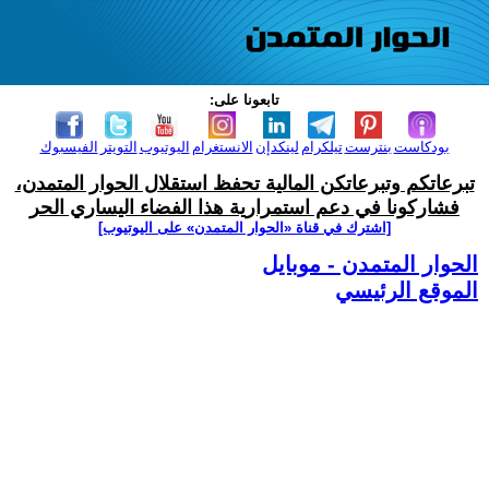
تابعونا على:
بودكاست
بنترست
تيلكرام
لينكدإن
الانستغرام
اليوتيوب
التويتر
الفيسبوك
تبرعاتكم وتبرعاتكن المالية تحفظ استقلال الحوار المتمدن،
فشاركونا في دعم استمرارية هذا الفضاء اليساري الحر
[اشترك في قناة ‫«الحوار المتمدن» على اليوتيوب]
الحوار المتمدن - موبايل
الموقع الرئيسي