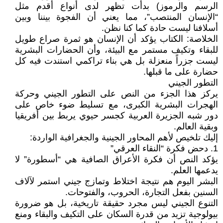
الرسم والرموز) بدأت تظهر لدى أنواع أقدم مثل
“الإنسان المنتصب”، مما يعني أن الفجوة بيننا وبين
أسلافنا ليست حادة كما كنا نظن.
الخلاصة: الكتاب يؤكد أن الإنسان هو ثمرة صراع طويل
للبقاء وتكيف مستمر مع البيئة، وأن الحضارات البشرية
ليست جزراً منعزلة بل هي بناء تراكمي استندت فيه كل
حضارة على ما قبلها.
التطور الجيني
يركز هذا الجزء من النص على التطور الجيني وحركة
الهجرات البشرية الكبرى، مع تسليط ضوء خاص على
دور شبه الجزيرة العربية كجسر حيوي يربط بين أفريقيا
وبقية العالم.
إليك تلخيص لأهم المحاور الجينية والجغرافية الواردة:
1. دحض فكرة “النقاء العرقي”
يؤكد النص أن فكرة الأعراق الصافية هي “أسطورة” لا
يدعمها العلم.
البشر اليوم هم نتيجة اختلاط وتمازج جيني استمر لآلاف
السنين بفعل التجارة، الحروب، والفتوحات.
التنوع الجيني ليس مجرد حقيقة تاريخية، بل هو ضرورة
بيولوجية تزيد من قدرة السكان على التكيف والبقاء ومنع