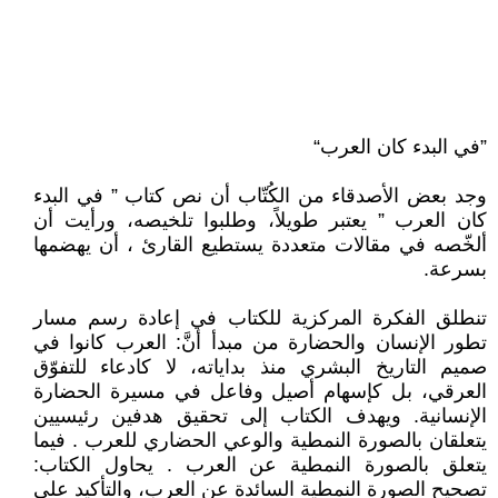
”في البدء كان العرب“
وجد بعض الأصدقاء من الكُتّاب أن نص كتاب ” في البدء
كان العرب ” يعتبر طويلاً، وطلبوا تلخيصه، ورأيت أن
ألخّصه في مقالات متعددة يستطيع القارئ ، أن يهضمها
بسرعة.
تنطلق الفكرة المركزية للكتاب في إعادة رسم مسار
تطور الإنسان والحضارة من مبدأ أنَّ: العرب كانوا في
صميم التاريخ البشري منذ بداياته، لا كادعاء للتفوّق
العرقي، بل كإسهام أصيل وفاعل في مسيرة الحضارة
الإنسانية. ويهدف الكتاب إلى تحقيق هدفين رئيسيين
يتعلقان بالصورة النمطية والوعي الحضاري للعرب . فيما
يتعلق بالصورة النمطية عن العرب . يحاول الكتاب:
تصحيح الصورة النمطية السائدة عن العرب، والتأكيد على