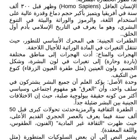
الإنسان العاقل (Homo Sapiens) وظهر قبل ٣٠٠ ألف
سنة في أفريقيا ويتميز بأكبر حجم دماغ وقدرة عالية على
استخدام اللغة، والرموز والوراثة والبيئة في التنوع
البشري، وهو ما يعرف في التاريخ الإسلامي بآدم أول
الخلق..
الطفرات الجينية: هي المحرك الأساسي للتطور، حيث
تنتقل التغيرات في المادة الوراثية للأجيال اللاحقة.
الهجرات والمناخ: أدت الهجرات إلى مناطق مختلفة
(باردة وحارة) إلى تغيرات في لون البشرة، وشكل
الجسم، ولون العينين (مثل طفرة العيون الزرقاء) كنوع
من التكيف.
وحدة الأصل: يؤكد العلم أن جميع البشر يشتركون في
سلف واحد، وأن “العرق” هو مفهوم اجتماعي وسياسي
أكثر من كونه حقيقة بيولوجية صلبة، حيث إن الاختلافات
الجينية بين البشر ضئيلة جداً.
. الطفرة الثقافية والرمزيةحدثت تحولات كبرى قبل 50
ألف سنة فيما يعرف بالعصر الحجري القديم الأعلى،
حيث ظهرت “الثقافة غير المادية” (الفنون، الطقوس،
واللغة المعقدة).
يشير النص إلى أن بعض السلوكيات المتطورة (مثل