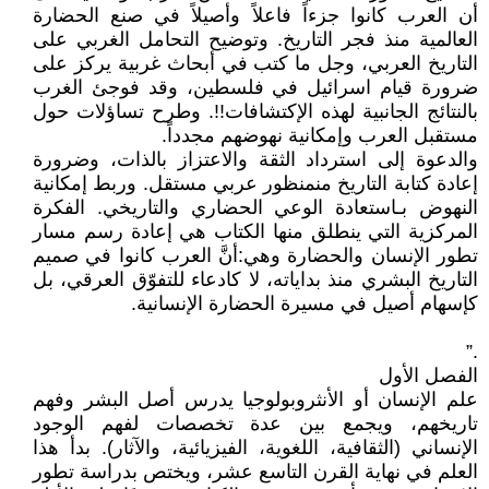
أن العرب كانوا جزءاً فاعلاً وأصيلاً في صنع الحضارة
العالمية منذ فجر التاريخ. وتوضيح التحامل الغربي على
التاريخ العربي، وجل ما كتب في أبحاث غربية يركز على
ضرورة قيام اسرائيل في فلسطين، وقد فوجئ الغرب
بالنتائج الجانبية لهذه الإكتشافات!!. وطرح تساؤلات حول
مستقبل العرب وإمكانية نهوضهم مجدداً.
والدعوة إلى استرداد الثقة والاعتزاز بالذات، وضرورة
إعادة كتابة التاريخ منمنظور عربي مستقل. وربط إمكانية
النهوض بـاستعادة الوعي الحضاري والتاريخي. الفكرة
المركزية التي ينطلق منها الكتاب هي إعادة رسم مسار
تطور الإنسان والحضارة وهي:أنَّ العرب كانوا في صميم
التاريخ البشري منذ بداياته، لا كادعاء للتفوّق العرقي، بل
كإسهام أصيل في مسيرة الحضارة الإنسانية.
.”
الفصل الأول
علم الإنسان أو الأنثروبولوجيا يدرس أصل البشر وفهم
تاريخهم، ويجمع بين عدة تخصصات لفهم الوجود
الإنساني (الثقافية، اللغوية، الفيزيائية، والآثار). بدأ هذا
العلم في نهاية القرن التاسع عشر، ويختص بدراسة تطور