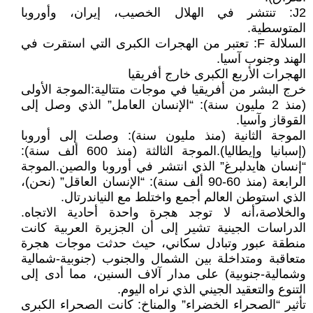
J2: تنتشر في الهلال الخصيب، إيران، وأوروبا
المتوسطية.
السلالة F: تعتبر من الهجرات الكبرى التي استقرت في
الهند وجنوب آسيا.
الهجرات الأربع الكبرى خارج أفريقيا
خرج البشر من أفريقيا في موجات متتالية:الموجة الأولى
(منذ 2 مليون سنة): “الإنسان العامل” الذي وصل إلى
القوقاز وآسيا.
الموجة الثانية (منذ مليون سنة): وصلت إلى أوروبا
(إسبانيا وإيطاليا).الموجة الثالثة (منذ 600 ألف سنة):
“إنسان هايدلبرغ” الذي انتشر في أوروبا والصين.الموجة
الرابعة (منذ 60-90 ألف سنة): “الإنسان العاقل” (نحن)،
الذي استوطن العالم أجمع واختلط مع النياندرتال.
والخلاصة،أنه لا توجد هجرة واحدة أحادية الاتجاه.
الدراسات الجينية تشير إلى أن الجزيرة العربية كانت
منطقة عبور وتبادل سكاني، حيث حدثت موجات هجرة
متعاقبة ومتداخلة بين الشمال والجنوب (جنوبية-شمالية
وشمالية-جنوبية) على مدار آلاف السنين، مما أدى إلى
التنوع والتعقيد الجيني الذي نراه اليوم.
تأثير “الصحراء الخضراء” والمناخ: كانت الصحراء الكبرى