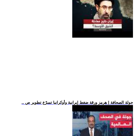
.. جولة الصحافة | هرمز ورقة ضغط إيرانية وأوكرانيا تسرّع تطوير ص