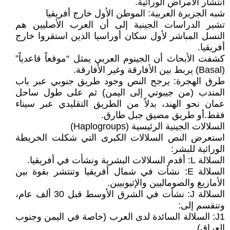
انتشار الأمراض الوراثية.
شبه الجزيرة العربية: الموطن الأول خارج أفريقيا
تشير الدراسات الجينية إلى أن العرب الأصليين هم
النسل المباشر لأول سكان أوراسيا الذين استقروا خارج
أفريقيا.
كشفت الأبحاث أن الجينوم العربي يمثل “موقعاً قاعدياً”
(Basal) يربط بين الأفارقة وغير الأفارقة.
طرق الهجرة: يرجح النص وجود طريق جنوبي عبر باب
المندب (من جيبوتي إلى اليمن) ثم على طول ساحل
عمان نحو الهند، بدلاً من الطريق التقليدي عبر سيناء
فقط.أو طريق مضيق جبل طارق.
السلالات الجينية الرئيسية (Haplogroups)
استعرض النص السلالات الكبرى التي شكلت الخريطة
الوراثية للبشر:
السلالة L: أقدم السلالات البشرية ونشأت في أفريقيا.
السلالة E: نشأت في شمال أفريقيا وتنتشر بقوة بين
الأمازيغ والصوماليين والإثيوبيين.
السلالة J: نشأت في الشرق الأوسط قبل 30 ألف عام،
وتنقسم إلى:
J1: السلالة السائدة لدى العرب (خاصة في اليمن وجنوب
العراق).