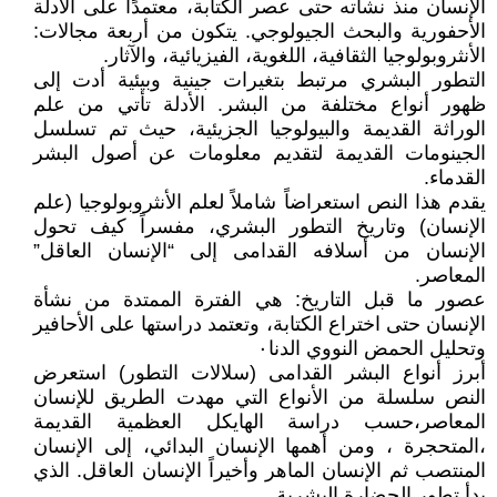
الإنسان منذ نشأته حتى عصر الكتابة، معتمدًا على الأدلة
الأحفورية والبحث الجيولوجي. يتكون من أربعة مجالات:
الأنثروبولوجيا الثقافية، اللغوية، الفيزيائية، والآثار.
التطور البشري مرتبط بتغيرات جينية وبيئية أدت إلى
ظهور أنواع مختلفة من البشر. الأدلة تأتي من علم
الوراثة القديمة والبيولوجيا الجزيئية، حيث تم تسلسل
الجينومات القديمة لتقديم معلومات عن أصول البشر
القدماء.
يقدم هذا النص استعراضاً شاملاً لعلم الأنثروبولوجيا (علم
الإنسان) وتاريخ التطور البشري، مفسراً كيف تحول
الإنسان من أسلافه القدامى إلى “الإنسان العاقل”
المعاصر.
عصور ما قبل التاريخ: هي الفترة الممتدة من نشأة
الإنسان حتى اختراع الكتابة، وتعتمد دراستها على الأحافير
وتحليل الحمض النووي الدنا٠
أبرز أنواع البشر القدامى (سلالات التطور) استعرض
النص سلسلة من الأنواع التي مهدت الطريق للإنسان
المعاصر،حسب دراسة الهايكل العظمية القديمة
،المتحجرة ، ومن أهمها الإنسان البدائي، إلى الإنسان
المنتصب ثم الإنسان الماهر وأخيراً الإنسان العاقل. الذي
بدأ تطور الحضارة البشرية.