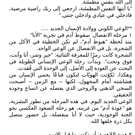
إلى الله بنفسٍ مطمئنة.
"يا أيتها النفس المطمئنة، ارجعي إلى ربك راضية مرضية،
فادخلي في عبادي وادخلي جنتي."
**الوعي الكوني وولادة الإنسان الجديد .....
١ مرحلة الانفصال: سقوط آدم في تجربة "الأنا"
منذ لحظة "هبوط آدم"، لم تكن الخطيئة في الأكل من
الشجرة، بل في الانفصال عن الوعي الواحد.
الشجرة كانت رمزًا للمعرفة الثنائية: "خير وشر، أنا وأنت،
فوق وتحت". وبدأت رحلة الوعي الإنساني الطويلة في
البحث عن العودة إلى الأصل، إلى الوحدة التي فُقدت.
وهكذا، تَكوّنت الهويّات لتكون قناعًا يحمي الإنسان من
هشاشته أمام المجهول، لكنها – مع الزمن – أصبحت
السجن الذهني والروحي الذي يفصله عن اتساع وجوده
الحقيقي.
الوعي الجديد اليوم، في هذه المرحلة من تطور البشرية،
هو "عودة آدم" من غربته، هو رحلة الصعود العكسي نحو
الجنة الوجودية، حيث لا أنا منفصلة، بل حضور متصل
بكل ذرة خلقها الله.
٢ هوية اللاهوية: أن تكون ما قبل الاسم