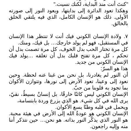
"كنتَ أنت منذ البداية، لكنك نسيت."
وهكذا تعود الدائرة إلى بدايتها، ويعود النور إلى صورته
الأولى. ذلك هو الإنسان الكامل، الذي فيه يلتقي الخلق
بالخالق.
٧. ولادة الإنسان الكوني فيك أنت لا تنتظر هذا الإنسان
في المستقبل، فهو لم يولد خارجك… بل فيك، ومنك.
كل مرة تختار الحب بدل الخوف، كل مرة تصمت بدل أن
تحكم ، كل مرة تفتح قلبك بدل أن تغلقه …يولد فيك
الإنسان الكوني من جديد.
هذا هو السرّ:
أن النور لم يغادرنا، بل نحن من غبنا عنه لحظة. وحين
نعود إلى وعينا، تعود الأرض إلى نورها، وتتوازن الأكوان
بما تجود به قلوبنا من حبّ.
الإنسان الكوني ليس كائنًا خارقًا، بل إنسانٌ بسيطٌ، نقيّ،
يرى الله في كل شيء. هو الذي يزرع وردة بابتسامة،
ويحمل في قلبه وطنًا يسع الأكوان.
الإنسان الكوني هو عودةُ الله إلى الأرض في هيئة محبة.
هو النور الذي يذكّر النور بذاته. هو نحن… حين نتذكر أننا
منه وإليه راجعون.