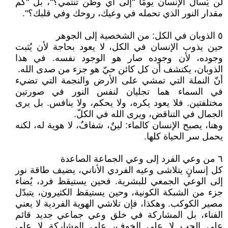
لن يُسأل الإنسان يومًا "إلى أي وطن تنتمي؟"، بل "كم
مقدار النور الذي تحمله في وعيك، روحك وفي قلبك؟".
٥ الذوبان في الكل: من الشخصية إلى الجوهر
حين يذوب الإنسان في الكل، لا يعود بحاجة لأن يُثبت
وجوده، لأن وجوده صار هو الوجود نفسه. في هذا
الذوبان، يكتشف أن كل كائن حيّ هو جزء من صدى الله.
أنّ النملة التي تمشي على الأرض والنجمة التي تضيء
في السماء هما تجليان لنفس النور في صورتين
مختلفتين. فلا يعود يكره، ولا يحكم، ولا ينافس. بل يرى
الجمال في التناقض، ويرى الله في الكلّ.
وهنا، يصبح الإنسان كالماء: لينٌ، شفافٌ، لا هوية له، لكنه
يحمل سر الحياة كلها.
٦ من وعي الفرد إلى وعي الجماعة الصاعدة
كل إنسانٍ يتلاشى وعيه الفردي الأناني، يضيف طاقة نور
إلى الوعي الجمعي للبشرية. فحين يستيقظ فرد، يُضاء
جزء من الشبكة الكونية، وحين يستيقظ الكثيرون، يتبدّل
مصير الكوكب. وهكذا، فإن تلاشي الهوية الفردية لا يعني
الفناء، بل المشاركة في خلق وعي جماعي جديد قائم
على الحب لا على الخوف، على المشاركة لا على