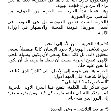
والمخلوق، ندرك أننا كنا دائمًا في حضرته، لكننا لم نكن
نراه إلا من وراء حُجُب الهوية.
وهنا فقط تبدأ الحرية — الحرية من الخوف، من
الماضي، من الصورة.
فالحرية ليست نقيض العبودية، بل هي العبودية في
أسمى صورها: عبودية المحبة، والانصهار في الإرادة
الإلهية.
4* ميلاد الحرية – من الأنا إلى النحن
حين تتلاشى الهوية، لا يعود الإنسان كائنًا منفصلاً يسعى
لتحقيق ذاته، بل كائناً محبًا يسعى لأن يكون وسيلة للحب
الإلهي. تصبح الحرية ليست أن نفعل ما نريد، بل أن نكون
ما نحن عليه حقًا.
الحرية هنا هي عودة إلى الأصل، إلى "الذر" الذي كنا فيه
أرواحًا شاهدة على العهد الأول:
"ألستُ بربكم؟ قالوا بلى."
حين نتذكّر تلك الكلمة، تتفتح فينا البذرة الأولى للحرية.
فمن يذكر الله في ذاته، يذوب كل قيد. ومن يذوب، يعود
إلى النور الذي منه جاء.
5* ما بعد التلاشي – وعي الوحدة