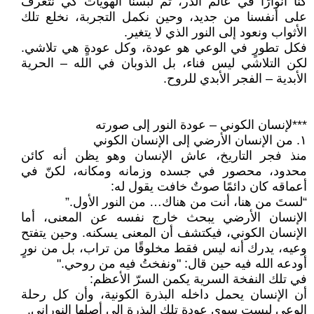
كنا أنوارًا في عالم الذر، ثم لبسنا الهويات كي نتعرف
على أنفسنا من جديد، وحين نكمل التجربة، نخلع تلك
الأثواب ونعود إلى النور الذي لا يتغير.
فكل تطورٍ في الوعي هو عودة، وكل عودةٍ هي تلاشي.
لكن التلاشي ليس فناء، بل الذوبان في الله – الحرية
الأبدية – الفجر الأبدي للروح.
***لإنسان الكوني – عودة النور إلى صورته
١. من الإنسان الأرضي إلى الإنسان الكوني
منذ فجر التاريخ، عاش الإنسان وهو يظن أنه كائن
محدود، محصور في جسده وزمانه ومكانه، لكنّ في
أعماقه كان دائمًا صوتٌ خافت يقول له:
“لستَ من هنا، أنت من هناك… من النور الأول.”
الإنسان الأرضي يبحث خارج نفسه عن المعنى، أما
الإنسان الكوني، فيكتشف أن المعنى يسكنه. وحين يتفتح
وعيه، يدرك أنه ليس فقط مخلوقًا من تراب، بل من نورٍ
أودعه الله فيه حين قال: "ونفختُ فيه من روحي."
في تلك النفخة السرية يكمن السرّ الأعظم:
أن الإنسان يحمل داخله البذرة الكونية، وأن كل رحلة
الوعي ليست سوى عودة تلك البذرة إلى أصلها النوراني.