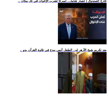
.. خارج الصندوق | حصار شامل.. أميركا تضرب الإخوان في كل مكان
.. بعد تكريم شيخ الأزهر له.. الطفل أنس يبدع في تلاوة القرآن بدو