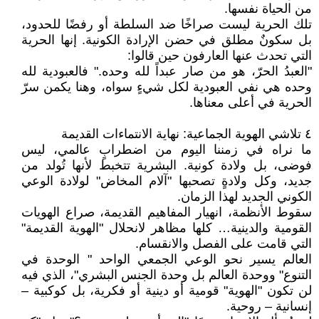
من الحياة نفسها.
تلك الحرية ليست صراخًا ضد السلطة أو رفضًا للحدود،
بل سكونٌ مطلق في حضن الإرادة الكونية. إنها الحرية
التي تحدث عنها العارفون حين قالوا:
"العبدُ الحرّ، هو من صار عبداً لله وحده." فالعبودية لله
وحده هي نفي العبودية لكل شيءٍ سواه، وهنا يكمن سرّ
الحرية في أعلى معناها.
٤ تلاشي الهوية الجماعية: نهاية الانتماءات القديمة
ما نراه في زمننا اليوم من اضطرابٍ عالمي، ليس
فوضى، بل ولادة كونية. البشرية تتخبط لأنها تُولد من
جديد، وكل ولادةٍ تصحبها "آلام المخاض" لولادة الوعي
الكوني الجديد لهذا الزمان.
سقوط الأنظمة، انهيار المفاهيم القديمة، صراع الهويات
القومية والدينية… كلها مظاهر لانحلال "الهوية القديمة"
التي قامت على الفصل والانقسام.
العالم يسير نحو الوعي الجمعي الواحد " الوحدة في
التنوع" ووحدة العالم بل وحدة الجنس البشري"، الذي فيه
لن تكون "الهوية" قومية أو دينية أو فكرية، بل كوكبية –
إنسانية – روحية.