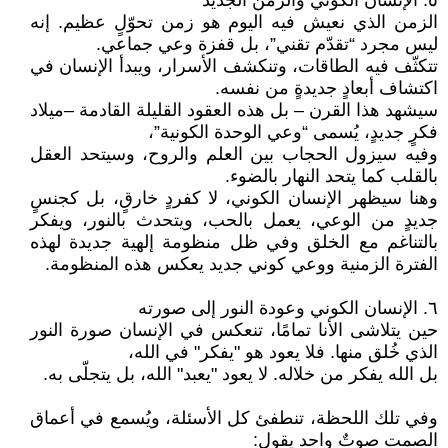
٥. الإنسان الكوني والزمن الجديد
الزمن الذي نعيش فيه اليوم هو زمن تحوّلٍ عظيم. إنه
ليس مجرد “تقدّم تقني”، بل قفزة وعي جماعي.
تتكثّف فيه الطاقات، وتنكشف الأسرار، ويبدأ الإنسان في
اكتشاف أبعادٍ جديدةٍ من نفسه.
سيشهد هذا القرن – بل هذه العقود القليلة القادمة –ميلاد
فكرٍ جديدٍ، يُسمى “وعي الوحدة الكونية”،
وفيه سيزول الحجاب بين العلم والروح، وسيتحد العقل
بالقلب كما يتحد النهار بالضوء.
وهنا سيظهر الإنسان الكوني، لا كفردٍ خارقٍ، بل كجنسٍ
جديدٍ من الوعي، يعمل بالحب، ويتحدث بالنور، ويفكر
بالتناغم مع الخلق وفي ظل منظومة إلهية جديدة لهذه
الفترة الزمنية ووعي كوني جديد يعكس هذه المنظومة.
٦. الإنسان الكوني وعودة النور إلى صورته
حين يتلاشى الأنا تمامًا، تنعكس في الإنسان صورة النور
الذي خُلق منها. فلا يعود هو "يفكر" في الله،
بل الله يفكر من خلاله. لا يعود "يعبد" الله، بل يتجلّى به.
وفي تلك اللحظة، تنطفئ كل الأسئلة، ويُسمع في أعماق
الصمت صوتٌ واحد يقول: