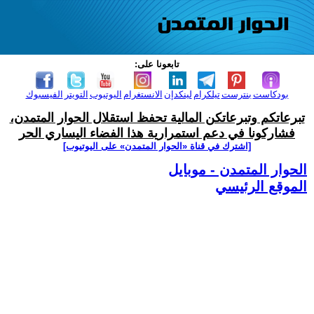
تابعونا على:
بودكاست
بنترست
تيلكرام
لينكدإن
الانستغرام
اليوتيوب
التويتر
الفيسبوك
تبرعاتكم وتبرعاتكن المالية تحفظ استقلال الحوار المتمدن،
فشاركونا في دعم استمرارية هذا الفضاء اليساري الحر
[اشترك في قناة ‫«الحوار المتمدن» على اليوتيوب]
الحوار المتمدن - موبايل
الموقع الرئيسي