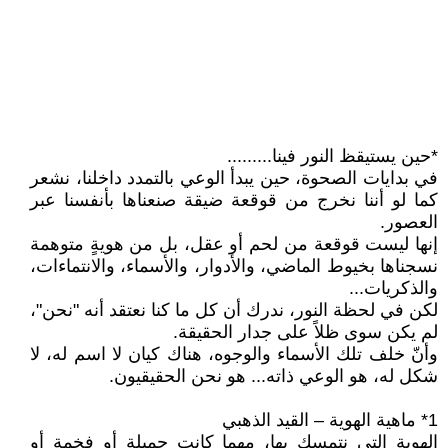
*حين يستيقظ النور فينا.........
في بدايات الصحوة، حين يبدأ الوعي بالتمدد داخلنا، نشعر
كما لو أننا نخرج من قوقعة ضيقة صنعناها بأنفسنا عبر
العصور.
إنها ليست قوقعة من لحم أو عقل، بل من هويةٍ متوهمة
نسجناها بخيوط الماضي، والأدوار، والأسماء، والانتماءات،
والذكريات...
لكن في لحظة النور، ندرك أن كل ما كنا نعتقد أنه "نحن"،
لم يكن سوى ظلاً على جدار الحقيقة.
وأنّ خلف تلك الأسماء والوجوه، هناك كيان لا اسم له، لا
شكل له، هو الوعي ذاته... هو نحن الحقيقيون.
1* ماهية الهوية – القيد الذهبي
الهوية التي نتمسك بها، مهما كانت جميلة أو فخمة أو