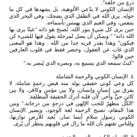
ذرةٍ من خلقه".
الإنسان الكوني لا يدّعي الألوهية، بل يشهدها في كل ما
حوله. يرى الله في الطفل الذي يضحك، وفي البحر الذي
يتنفس، وفي الغيم الذي يهمس بأسماءه.
حين يرى كل شيءٍ بنور الله، يُصبح هو ذاته “عينًا يرى بها
الله ذاته” " ويمكن أن يصل لمرحلة يقول فيها للشيء كن
فيكون" وهذا بقدر قربه جدا من الله . وهذا هو المعنى
الذي غاب عن العقول، وحضر فقط في قلوب العارفين
حين قالوا:
“كنتُ سمعه الذي يسمع به، وبصره الذي يُبصر به.”
٤. الإنسان الكوني والرحمة الشاملة
كل وعي كوني حقيقي يولد منه فيض رحمةٍ شاملة. لا
يفرق بين إنسانٍ وإنسان، ولا بين مؤمنٍ وكافر، ولا بين
كائنٍ حيٍّ وآخر، لأن قلبه أدرك الحقيقة المطلقة:
“الكل مظهرٌ للحب الإلهي في درجةٍ من درجاته.” ومن
هذا المقام، تصبح الرحمة لغة الوجود، ويصير الإنسان
الكوني رسول سلامٍ أينما سار، يُعيد للأرض توازنها،
وللناس ثقتهم بأن الله ما زال في قلوبهم ينتظر أن يُرى.