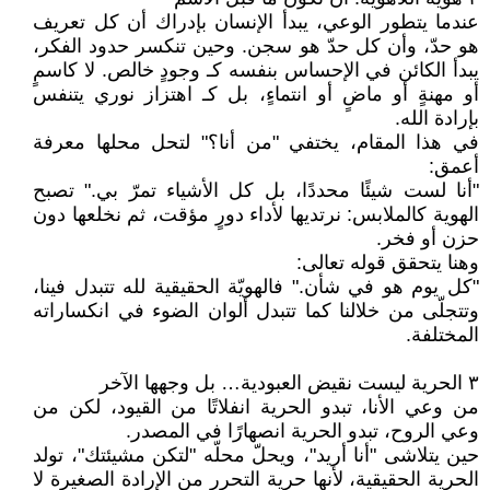
عندما يتطور الوعي، يبدأ الإنسان بإدراك أن كل تعريف
هو حدّ، وأن كل حدّ هو سجن. وحين تنكسر حدود الفكر،
يبدأ الكائن في الإحساس بنفسه كـ وجودٍ خالص. لا كاسمٍ
أو مهنةٍ أو ماضٍ أو انتماءٍ، بل كـ اهتزاز نوري يتنفس
بإرادة الله.
في هذا المقام، يختفي "من أنا؟" لتحل محلها معرفة
أعمق:
"أنا لست شيئًا محددًا، بل كل الأشياء تمرّ بي." تصبح
الهوية كالملابس: نرتديها لأداء دورٍ مؤقت، ثم نخلعها دون
حزن أو فخر.
وهنا يتحقق قوله تعالى:
"كل يوم هو في شأن." فالهويّة الحقيقية لله تتبدل فينا،
وتتجلّى من خلالنا كما تتبدل ألوان الضوء في انكساراته
المختلفة.
٣ الحرية ليست نقيض العبودية… بل وجهها الآخر
من وعي الأنا، تبدو الحرية انفلاتًا من القيود، لكن من
وعي الروح، تبدو الحرية انصهارًا في المصدر.
حين يتلاشى "أنا أريد"، ويحلّ محلّه "لتكن مشيئتك"، تولد
الحرية الحقيقية، لأنها حرية التحرر من الإرادة الصغيرة لا