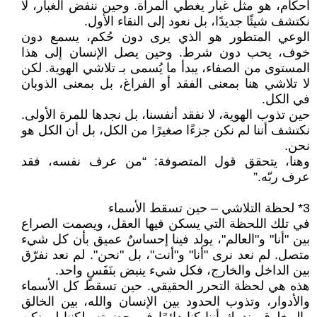
أحكام، هو مثل غبار يغطي المرآة. وحين ننفض الغبار، لا
نكتشف شيئًا جديدًا، بل نعود إلى النقاء الأول.
الوعي المتطور هو الذي يرى دون حُكم، يسمع دون
خوف، يحب دون شرط. وحين يصل الإنسان إلى هذا
المستوى من الصفاء، يبدأ ما يُسمى بـ تلاشي الهوية. لكن
لا تلاشي هنا بمعنى الفقد أو الفراغ، بل بمعنى الذوبان
في الكل.
حين تذوب الهوية، لا نفقد أنفسنا، بل نجدها للمرة الأولى.
نكتشف أننا لم نكن جزءًا صغيرًا من الكل، بل أن الكل هو
نحن.
وهنا، يتحقق قول المتصوفة: “من عرف نفسه، فقد
عرف ربّه.”
3* لحظة التلاشي – حين تسقط الأسماء
في تلك اللحظة التي يسكن فيها العقل، ويصمت الصراع
بين "أنا" و"العالم"، يولد فينا إحساسٌ عميق بأن كل شيء
متصل. لم نعد نرى "أنا" و"أنت"، بل "نحن". لم نعد نفرّق
بين الداخل والخارج، فكل شيء ينبض بنَفَسٍ واحد.
هذه هي لحظة التحرر الحقيقي. حين تسقط كل الأسماء
والأدوار، وتذوب الحدود بين الإنسان والله، بين الخالق