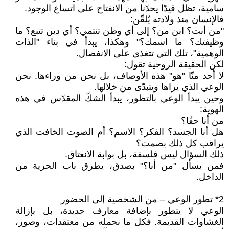
سامية، تظل قيدًا يحدّنا من الانفتاح على اتساع الوجود.
فالإنسان منذ ولادته يُلقّن:
"من أنت؟ ابن من؟ إلى أي وطن تنتمي؟ أي دين تتبع؟ ما
وظيفتك؟ ما اسمك؟" وهكذا، يبدأ في بناء "الذات
الوهمية"، تلك التي تتغذى على الانفصال.
لكن الحقيقة الروحية تقول:
لا أحد منّا "هو" هذه الأوصاف، بل نحن من وراءها. نحن
الوعي الذي يراها ويتبدّى من خلالها.
وحين يبدأ الوعي بالتطور، يبدأ الشكّ المقدّس في هذه
الهوية:
من أنا حقًا؟
هل أنا الجسد؟ الفكر؟ الاسم؟ أم الصوت الخافت الذي
يراقب كل ذلك بصمت؟
ذلك السؤال ليس فلسفة، بل بوابة الانعتاق.
فمن يسأل "من أنا؟" بصدق، يطرق باب الحرية من
الداخل.
2* تطور الوعي – من الشخصية إلى الحضور
الوعي لا يتطور بإضافة معارف جديدة، بل بإزالة
الغشاوات القديمة. فكل ما نحمله من معتقدات، وصور،