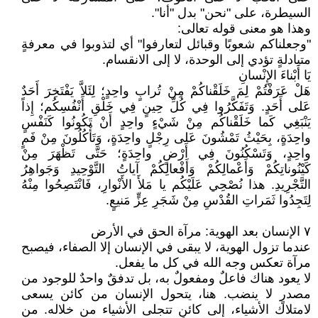
السيطرة، على "نحن" بدل "أنا".
وهذا هو معنى قوله تعالى:
"وجعلناكم شعوبًا وقبائل لتعارفوا" أي لتذوبوا في معرفةٍ
متبادلةٍ تؤدي إلى الوحدة، لا إلى الانقسام.
يَا أَبْناءَ الإِنْسانِ
هَلْ عَرَفْتُمْ لِمَ خَلَقْناكُمْ مِنْ تُرابٍ واحِدٍ؛ لِئَلاَّ يَفْتَخِرَ أَحَدٌ
عَلى أَحَدٍ. وَتَفَكَّرُوا فِي كُلِّ حِينٍ فِي خَلْقِ أَنْفُسِكُم؛ إِذاً
يَنْبَغِي كَما خَلَقْناكُم مِنْ شَيْءٍ واحِدٍ أَنْ تَكُونُوا كَنَفْسٍ
واحِدَةٍ، بِحَيْثُ تَمْشُونَ عَلى رِجْلٍ واحِدَةٍ، وَتَأْكُلُونَ مِنْ فَمٍ
واحِدٍ، وَتَسْكُنُونَ فِي أَرْضٍ واحِدَةٍ؛ حَتَّى تَظْهَرَ مِنْ
كَيْنُوناتِكُمْ وَأَعْمالِكُمْ وَأَفْعالِكُمْ آياتُ التَّوْحِيدِ وَجَواهِرُ
التَّجْرِيدِ. هذا نُصْحِي عَلَيْكُم يا مَلأَ الأَنْوارِ، فَانْتَصِحُوا مِنْهُ
لِتَجِدُوا ثَمَراتِ القُدْسِ مِنْ شَجَرِ عِزٍّ مَنيعٍ.
٧ الإنسان بعد الهوية: مرآة الحق في الأرض
عندما تزول الهوية، لا يبقى في الإنسان إلا الصفاء، فيصبح
مرآة تعكس وجه الله في كل ما يفعل.
لا يعود هناك فاعلٌ ومفعولٌ به، بل تدفقٌ واحدٌ للوجود من
مصدرٍ لا ينضب. هنا، يتحول الإنسان من كائن يسعى
لامتلاك الأشياء، إلى كائنٍ تتجلى الأشياء من خلاله. من