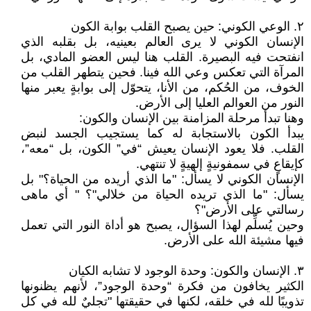
٢. الوعي الكوني: حين يصبح القلب بوابة الكون
الإنسان الكوني لا يرى العالم بعينيه، بل بقلبه الذي
انفتحت فيه البصيرة. القلب هنا ليس العضو المادي، بل
المرآة التي تعكس وعي الله فينا. فحين يتطهر القلب من
الخوف، من الحُكم، من الأنا، يتحوّل إلى بوابةٍ يعبر منها
النور من العوالم العليا إلى الأرض.
وهنا تبدأ مرحلة المزامنة بين الإنسان والكون:
يبدأ الكون بالاستجابة له كما يستجيب الجسد لنبض
القلب. فلا يعود الإنسان يعيش “في” الكون، بل “معه”،
كإيقاعٍ في سمفونيةٍ إلهيةٍ لا تنتهي.
الإنسان الكوني لا يسأل: "ما الذي أريده من الحياة؟" بل
يسأل: "ما الذي تريده الحياة من خلالي"؟ " أي ماهى
رسالتي على الأرض"؟
وحين يُسلِّم لهذا السؤال، يصبح هو أداة النور التي تعمل
فيها مشيئة الله على الأرض.
٣. الإنسان والكون: وحدة الوجود لا تشابه الكيان
الكثير يخافون من فكرة “وحدة الوجود”، لأنهم يظنونها
تذويبًا لله في خلقه، لكنها في حقيقتها "تجليٌ لله في كل