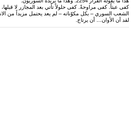
هذا ما يقوله القرار 2254. وهذا ما يريده السوريون.
كفى عبثاً. كفى مراوحةً. كفى حلولاً تأتي بعد المجازر لا قبلها،
الشعب السوري – بكل مكوّناته – لم يعد يحتمل مزيداً من الانتظ
لقد آن الأوان… أن يرتاح.