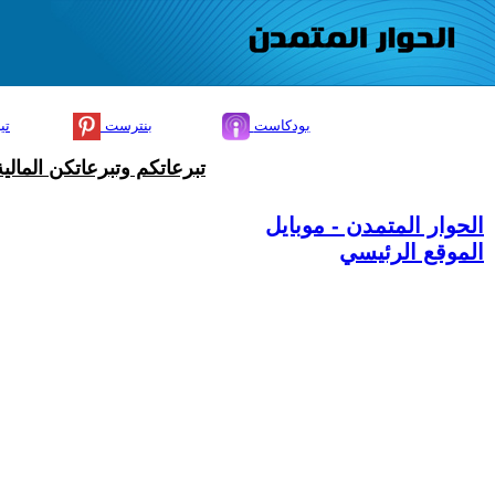
بودكاست
بنترست
تي
تبرعاتكم وتبرعاتكن المال
الحوار المتمدن - موبايل
الموقع الرئيسي