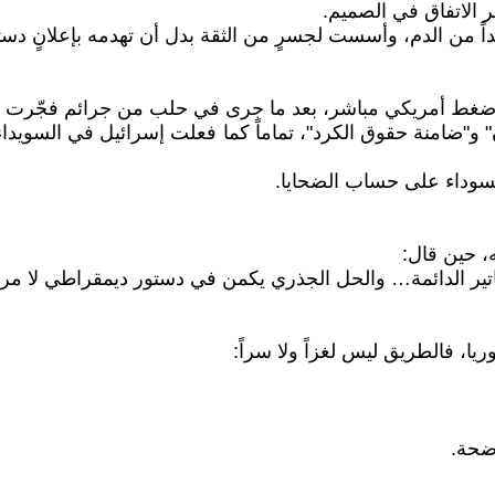
ر الاتفاق في الصميم.
مزيداً من الدم، وأسست لجسرٍ من الثقة بدل أن تهدمه بإعلانٍ د
ضغط أمريكي مباشر، بعد ما جرى في حلب من جرائم فجّرت غضبا
"ضامنة حقوق الكرد"، تماماً كما فعلت إسرائيل في السويداء ح
السوداء على حساب الضحايا.
ه، حين قال:
دساتير الدائمة… والحل الجذري يكمن في دستور ديمقراطي لا م
وريا، فالطريق ليس لغزاً ولا سراً:
اضحة.