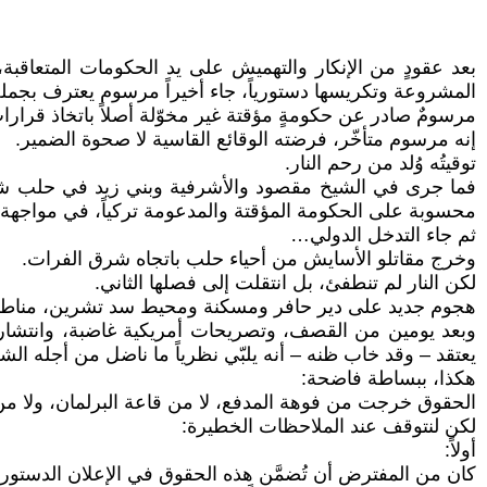
بعد عقودٍ من الإنكار والتهميش على يد الحكومات المتعاقبة
المشروعة وتكريسها دستورياً، جاء أخيراً مرسوم يعترف بجمل
مرسومٌ صادر عن حكومةٍ مؤقتة غير مخوّلة أصلاً باتخاذ قرارا
إنه مرسوم متأخّر، فرضته الوقائع القاسية لا صحوة الضمير.
توقيتُه وُلد من رحم النار.
فما جرى في الشيخ مقصود والأشرفية وبني زيد في حلب شكّل ا
محسوبة على الحكومة المؤقتة والمدعومة تركياً، في مواجهة 
ثم جاء التدخل الدولي…
وخرج مقاتلو الأسايش من أحياء حلب باتجاه شرق الفرات.
لكن النار لم تنطفئ، بل انتقلت إلى فصلها الثاني.
هجوم جديد على دير حافر ومسكنة ومحيط سد تشرين، مناطق
وبعد يومين من القصف، وتصريحات أمريكية غاضبة، وانتشار
يعتقد – وقد خاب ظنه – أنه يلبّي نظرياً ما ناضل من أجله ا
هكذا، ببساطة فاضحة:
الحقوق خرجت من فوهة المدفع، لا من قاعة البرلمان، ولا م
لكن لنتوقف عند الملاحظات الخطيرة:
أولاً:
كان من المفترض أن تُضمَّن هذه الحقوق في الإعلان الدستور