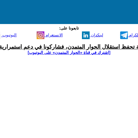
تابعونا على:
لكرام
لينكدإن
الانستغرام
اليوتيوب
ية تحفظ استقلال الحوار المتمدن، فشاركونا في دعم استمرارية 
[اشترك في قناة ‫«الحوار المتمدن» على اليوتيوب]