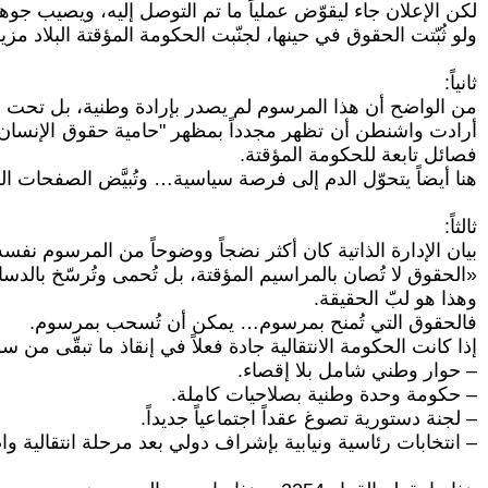
لكن الإعلان جاء ليقوّض عملياً ما تم التوصل إليه، ويصيب جوه
ولو ثُبّتت الحقوق في حينها، لجنّبت الحكومة المؤقتة البلاد 
ثانياً:
من الواضح أن هذا المرسوم لم يصدر بإرادة وطنية، بل تحت 
أرادت واشنطن أن تظهر مجدداً بمظهر "حامية حقوق الإنسان" و
فصائل تابعة للحكومة المؤقتة.
هنا أيضاً يتحوّل الدم إلى فرصة سياسية… وتُبيَّض الصفحات 
ثالثاً:
بيان الإدارة الذاتية كان أكثر نضجاً ووضوحاً من المرسوم نفس
«الحقوق لا تُصان بالمراسيم المؤقتة، بل تُحمى وتُرسّخ بال
وهذا هو لبّ الحقيقة.
فالحقوق التي تُمنح بمرسوم… يمكن أن تُسحب بمرسوم.
إذا كانت الحكومة الانتقالية جادة فعلاً في إنقاذ ما تبقّى من س
– حوار وطني شامل بلا إقصاء.
– حكومة وحدة وطنية بصلاحيات كاملة.
– لجنة دستورية تصوغ عقداً اجتماعياً جديداً.
– انتخابات رئاسية ونيابية بإشراف دولي بعد مرحلة انتقالية و