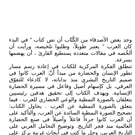
وجد بعض الأصدقاء من الكُتّاب أن نص كتاب ” في البدء
كان العرب ” يعتبر طويلاً، وطلبوا تلخيصه، ورأيت أن
ألخّصه في مقالات متعددة يستطيع القارئ ، أن يهضمها
بسرعة.
تنطلق الفكرة المركزية للكتاب في إعادة رسم مسار
تطور الإنسان والحضارة من مبدأ أنَّ: العرب كانوا في
صميم التاريخ البشري منذ بداياته، لا كادعاء للتفوّق
العرقي، بل كإسهام أصيل وفاعل في مسيرة الحضارة
الإنسانية. ويهدف الكتاب إلى تحقيق هدفين رئيسيين
يتعلقان بالصورة النمطية والوعي الحضاري للعرب . فيما
يتعلق بالصورة النمطية عن العرب . يحاول الكتاب:
تصحيح الصورة النمطية السائدة عن العرب، والتأكيد على
أن العرب كانوا جزءاً فاعلاً وأصيلاً في صنع الحضارة
العالمية منذ فجر التاريخ. وتوضيح التحامل الغربي على
التاريخ العربي، وجل ما كتب في أبحاث غربية يركز على