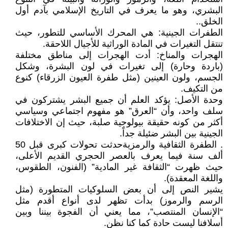
البشري، وهو ما يعرف في التاريخ الإسلامي بآدم أول
الخلق..
الطفرات الجينية: هي المحرك الأساسي للتطور، حيث
تنتقل التغيرات في المادة الوراثية للأجيال اللاحقة.
الهجرات والمناخ: أدت الهجرات إلى مناطق مختلفة
(باردة وحارة) إلى تغيرات في لون البشرة، وشكل
الجسم، ولون العينين (مثل طفرة العيون الزرقاء) كنوع
من التكيف.
وحدة الأصل: يؤكد العلم أن جميع البشر يشتركون في
سلف واحد، وأن “العرق” هو مفهوم اجتماعي وسياسي
أكثر من كونه حقيقة بيولوجية صلبة، حيث إن الاختلافات
الجينية بين البشر ضئيلة جداً.
. الطفرة الثقافية والرمزيةحدثت تحولات كبرى قبل 50
ألف سنة فيما يعرف بالعصر الحجري القديم الأعلى،
حيث ظهرت “الثقافة غير المادية” (الفنون، الطقوس،
واللغة المعقدة).
يشير النص إلى أن بعض السلوكيات المتطورة (مثل
الرسم والرموز) بدأت تظهر لدى أنواع أقدم مثل
“الإنسان المنتصب”، مما يعني أن الفجوة بيننا وبين
أسلافنا ليست حادة كما كنا نظن.