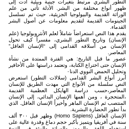
التطور البشري مرتبط بتغيرات جينية وبيئية أدت إلى
ظهور أنواع مختلفة من البشر. الأدلة تأتي من علم
الوراثة القديمة والبيولوجيا الجزيئية، حيث تم تسلسل
الجينومات القديمة لتقديم معلومات عن أصول البشر
القدماء.
يقدم هذا النص استعراضاً شاملاً لعلم الأنثروبولوجيا (علم
الإنسان) وتاريخ التطور البشري، مفسراً كيف تحول
الإنسان من أسلافه القدامى إلى “الإنسان العاقل”
المعاصر.
عصور ما قبل التاريخ: هي الفترة الممتدة من نشأة
الإنسان حتى اختراع الكتابة، وتعتمد دراستها على الأحافير
وتحليل الحمض النووي الدنا٠
أبرز أنواع البشر القدامى (سلالات التطور) استعرض
النص سلسلة من الأنواع التي مهدت الطريق للإنسان
المعاصر،حسب دراسة الهايكل العظمية القديمة
،المتحجرة ، ومن أهمها الإنسان البدائي، إلى الإنسان
المنتصب ثم الإنسان الماهر وأخيراً الإنسان العاقل. الذي
بدأ تطور الحضارة البشرية.
الإنسان العاقل (Homo Sapiens) وظهر قبل ٣٠٠ ألف
سنة في أفريقيا ويتميز بأكبر حجم دماغ وقدرة عالية على
استخدام اللغة، والرموز والوراثة والبيئة في التنوع