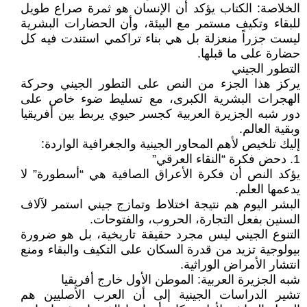
الخلاصة: الكتاب يؤكد أن الإنسان هو ثمرة صراع طويل
للبقاء وتكيف مستمر مع البيئة، وأن الحضارات البشرية
ليست جزراً منعزلة بل هي بناء تراكمي استندت فيه كل
حضارة على ما قبلها.
التطور الجيني
يركز هذا الجزء من النص على التطور الجيني وحركة
الهجرات البشرية الكبرى، مع تسليط ضوء خاص على
دور شبه الجزيرة العربية كجسر حيوي يربط بين أفريقيا
وبقية العالم.
إليك تلخيص لأهم المحاور الجينية والجغرافية الواردة:
1. دحض فكرة “النقاء العرقي”
يؤكد النص أن فكرة الأعراق الصافية هي “أسطورة” لا
يدعمها العلم.
البشر اليوم هم نتيجة اختلاط وتمازج جيني استمر لآلاف
السنين بفعل التجارة، الحروب، والفتوحات.
التنوع الجيني ليس مجرد حقيقة تاريخية، بل هو ضرورة
بيولوجية تزيد من قدرة السكان على التكيف والبقاء ومنع
انتشار الأمراض الوراثية.
شبه الجزيرة العربية: الموطن الأول خارج أفريقيا
تشير الدراسات الجينية إلى أن العرب الأصليين هم