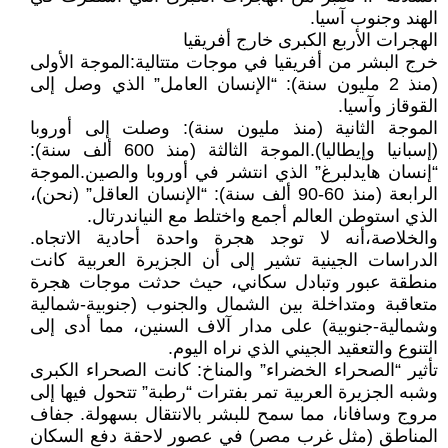
الهند وجنوب آسيا.
الهجرات الأربع الكبرى خارج أفريقيا
خرج البشر من أفريقيا في موجات متتالية:الموجة الأولى
(منذ 2 مليون سنة): “الإنسان العامل” الذي وصل إلى
القوقاز وآسيا.
الموجة الثانية (منذ مليون سنة): وصلت إلى أوروبا
(إسبانيا وإيطاليا).الموجة الثالثة (منذ 600 ألف سنة):
“إنسان هايدلبرغ” الذي انتشر في أوروبا والصين.الموجة
الرابعة (منذ 60-90 ألف سنة): “الإنسان العاقل” (نحن)،
الذي استوطن العالم أجمع واختلط مع النياندرتال.
والخلاصة،أنه لا توجد هجرة واحدة أحادية الاتجاه.
الدراسات الجينية تشير إلى أن الجزيرة العربية كانت
منطقة عبور وتبادل سكاني، حيث حدثت موجات هجرة
متعاقبة ومتداخلة بين الشمال والجنوب (جنوبية-شمالية
وشمالية-جنوبية) على مدار آلاف السنين، مما أدى إلى
التنوع والتعقيد الجيني الذي نراه اليوم.
تأثير “الصحراء الخضراء” والمناخ: كانت الصحراء الكبرى
وشبه الجزيرة العربية تمر بفترات “رطبة” تتحول فيها إلى
مروج وسافانا، مما سمح للبشر بالانتقال بسهولة. جفاف
المناطق (مثل غرب مصر) في عصور لاحقة دفع السكان