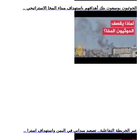
.. الحوثيون يوسعون بنك أهدافهم باستهداف ميناء المخا الاستراتيجي
.. عبر الخريطة التفاعلية.. تصعيد ميداني في اليمن واستهداف استرا