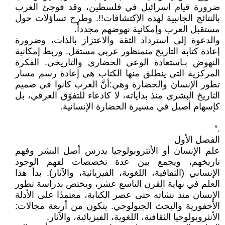
ضرورة قيام اسرائيل في فلسطين، وقد فوجئ الغرب
بالنتائج الجانبية لهذه الإكتشافات!!. وطرح تساؤلات حول
مستقبل العرب وإمكانية نهوضهم مجدداً.
والدعوة إلى استرداد الثقة والاعتزاز بالذات، وضرورة
إعادة كتابة التاريخ منمنظور عربي مستقل. وربط إمكانية
النهوض بـاستعادة الوعي الحضاري والتاريخي. الفكرة
المركزية التي ينطلق منها الكتاب هي إعادة رسم مسار
تطور الإنسان والحضارة وهي:أنَّ العرب كانوا في صميم
التاريخ البشري منذ بداياته، لا كادعاء للتفوّق العرقي، بل
كإسهام أصيل في مسيرة الحضارة الإنسانية.
.”
الفصل الأول
علم الإنسان أو الأنثروبولوجيا يدرس أصل البشر وفهم
تاريخهم، ويجمع بين عدة تخصصات لفهم الوجود
الإنساني (الثقافية، اللغوية، الفيزيائية، والآثار). بدأ هذا
العلم في نهاية القرن التاسع عشر، ويختص بدراسة تطور
الإنسان منذ نشأته حتى عصر الكتابة، معتمدًا على الأدلة
الأحفورية والبحث الجيولوجي. يتكون من أربعة مجالات:
الأنثروبولوجيا الثقافية، اللغوية، الفيزيائية، والآثار.