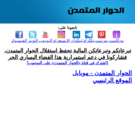
تابعونا على:
بودكاست
بنترست
تيلكرام
لينكدإن
الانستغرام
اليوتيوب
التويتر
الفيسبوك
تبرعاتكم وتبرعاتكن المالية تحفظ استقلال الحوار المتمدن،
فشاركونا في دعم استمرارية هذا الفضاء اليساري الحر
[اشترك في قناة ‫«الحوار المتمدن» على اليوتيوب]
الحوار المتمدن - موبايل
الموقع الرئيسي