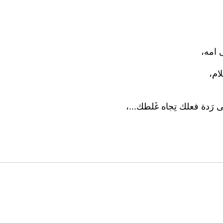
 امه،
ام،
ى رَدة فعلك تِجاه غَلطك...،