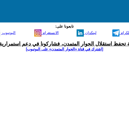
تابعونا على:
لكرام
لينكدإن
الانستغرام
اليوتيوب
ية تحفظ استقلال الحوار المتمدن، فشاركونا في دعم استمرارية 
[اشترك في قناة ‫«الحوار المتمدن» على اليوتيوب]