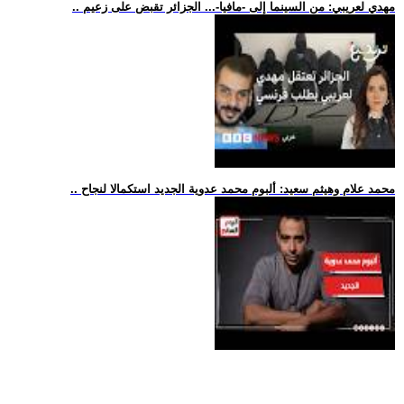
.. مهدي لعريبي: من السينما إلى -مافيا-... الجزائر تقبض على زعيم
.. محمد علام وهيثم سعيد: ألبوم محمد عدوية الجديد استكمالا لنجاح