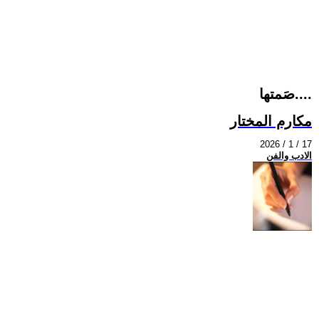
صَمتها....
مكارم المختار
2026 / 1 / 17
الادب والفن