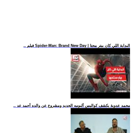
.. فيلم Spider-Man: Brand New Day | البداية اللي كان بيتر محتا
.. محمد عدوية يكشف كواليس ألبومه الجديد ومشروع عن والده أحمد عد