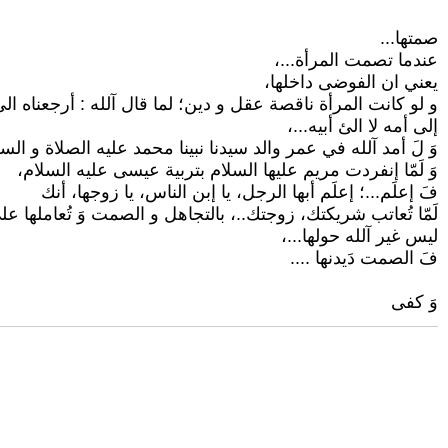
صمتها...
عندما تصمت المرأة...،
يعني ان الفوضى داخلها،
و لو كانت المرأة ناقصة عقل و دين؛ لما قال آلله : أرجعناه الى
إلى أمه لا الئ أبيه...،
وَ لَ أمد آلله في عمر والد سيدنا نبينا محمد عليه الصلاة و السل
وَ لَمّا إنفردت مريم عليها السلام بتربية عيسى عليه السلام،
فَ إعلَم...؛ إعلَم أبها الرجل، يا إبن الناس، يا زوجها، أنك
لَمّا تُعاتب شريكتك، زوجتك..، بالتجاهل و الصمت وَ تُعاملها عل
ليس غير آلله حولها...،
فَ الصمت دَيدنها ....
وَ كفى