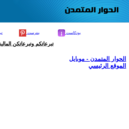
بودكاست
بنترست
تي
تبرعاتكم وتبرعاتكن المال
الحوار المتمدن - موبايل
الموقع الرئيسي