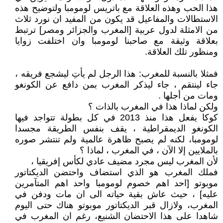
هذا الحب وهذه العلاقة مع باتريس لومومبا ولتوضيح هذه
الاستطالات والمفاعيل قد يكون من المفيد ان نورد ثلاث
من الامثلة لدول عربية [المغرب والجزائر ومصر] ترتبط
بعلاقة وثيقة مع صاحبنا لومومبا وان اختلفت زوايا
ومنظور تلك العلاقة.
فمثلا بالنسبة للمغرب: ‏هذا الرجل لم يأتِ ليشجع فريقه ،
جاء لينتقم ، جاء ليذكر المغرب بمن دافع عن الكونغو
ومات من أجلها .
ولكن ‏لماذا هذا في المغرب بالذات ؟
كوكا يفعل هذا منذ 2013 في كل بطولة تتواجد فيها
الكونغو الديمقراطية ، يقف بنفس الطريقة مجسدا
لومومبا، لكنه لم يصبح ظاهرة عالمية ولم تنتشر صوره
بالملايين إلا الآن ، في المغرب ، لماذا ؟
لأن المغرب ليس مجرد مضيف عادي لكأس إفريقيا ،
فملك المغرب هو الذي استضاف واحتضن الديكتاتور
موبوتو [احد اهم خصوم لومومبا واحد اهم المتآمرين
عليه] ، حيث عاش بقية حياته الى ان مات ودفن في
المغرب، ولازال قبر الديكتاتور موبوتو هناك حتى اليوم
شاهدا على هذا الاحتضان الشنيع، رغم ان المغرب في