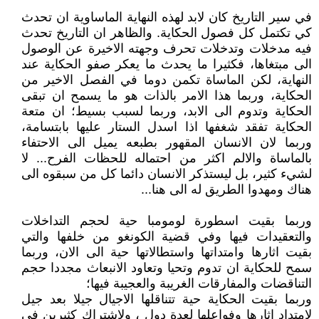
في سير التاريخ كان لابد لهذه النهاية الماساوية ان تحدث
كي تكتمل كل فصول الحكاية. والظاهر ان التاريخ تحدث
فيه مدخلات وتدخلات تحرف وجهته الاخيرة عن الوصول
الى مبتغاها، فكثيرا ما يحدث ما يعكر صفو الحكاية عند
النهاية، لكن الماساة تكمن دوما في الفصل الاخير من
الحكاية، وربما هذا الامر بالذات هو ما يسمح ان تبقى
الحكاية وتدوم الى الابد، وربما لسبب بسيط؛ ان متعة
الحكاية تفقد شغفها اذا اسدل الستار عليها بابتسامة،
وربما لان الانسان المقهور بطبعه يميل الى الاحتفاء
بالماساة والالم اكثر من احتماله للحظات الفرح... لا
لشيء كثير، بل ليستذكر الانسان دائما كل من سبقوه الى
هناك ومهدوا الطريق له الى هنا...
وربما بقيت اسطورة لومومبا حية لحجم التداخلات
والتعقيدات فيها وفي قضية الكونغو من خلفها والتي
بقيت اثارها وامتداتها واستطالاتها حية الى الان، وربما
سمح للحكاية ان تدوم وتحيا وتعاود الانبعاث مجددا حجم
التناقضات والمفارقات الغريبة والعجيبة فيها؛
وربما بقيت الحكاية حية تتناقلها الاجيال جيلا بعد جيل
لامتداد اثارها وفواعلها لعدة دول ، ولاشتراك كثيرين في