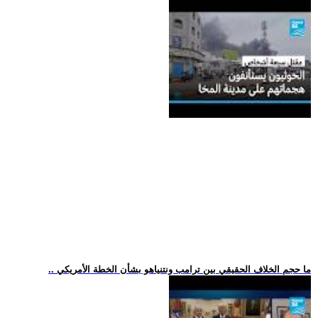
.. ما حجم الخلاف الحقيقي بين ترامب ونتنياهو بشأن الخطة الأمريكي