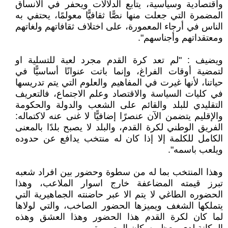
واقتصادية وسياسية، يتابع الدلالات ويحفر في الأنساق
المضمرة التي جعلت منها نصًّا ثقافيًّا معولمًا، يحتفي به
الناس في أرجاء المعمورة، على اختلاف ثقافاتهم ولغاتهم
ومعتقداتهم وأجناسهم".
ويضيف : "لم تعد كرة القدم مجرد لعبة للتسلية او
لتمضية أوقات الفراغ، وإنما باتت عنوانًا أساسيًّا في
حياتنا، لأنها غيرت في المفاهيم والعلوم التي يتم تدريسها
في كليات السياسة والاقتصاد وعلم الاجتماع، فالتعريف
التقليدي للبلد والقائم على الشعب والدولة والحكومة
والإقليم يتضمن الآن عنصرًا إضافيًّا لا غنى عنه لاكتماله:
الفريق الوطني لكرة القدم، والبلد لا يصبح بلدًا بالمعنى
الكامل للكلمة إلا إذا كان له منتخب يدافع عن حدوده
ويلعب باسمه".
وهذا المنتخب بما له من سطوة وحضور بين افراد شعبه
تبرز قيمته المضاعفة خارج اسوار الملاعب، وهذا
الحضوره الطاغي لا يتم الا عبر حاضنته الجماهيرية التي
يتملكها الشغف ويميزها الحضور الصاخب، والتي لولاها
لما كان لكرة القدم هذا الحضور وهذا العشق وهذه