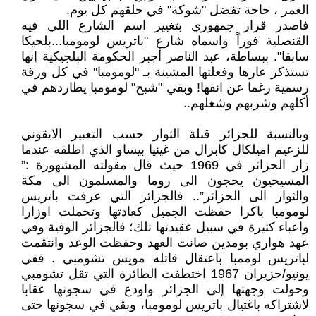
العمر ، حاجة تفضل "شوكة" في حلقهم كل يوم.
فاصدر قرار جمهوري بتغيير اسم الشارع اللي فيه
القنصلية فوراً واسماه شارع "باتريس لومومبا...بلجيكا
سابقا". ​ببساطة، عبد الناصر أجبر الحكومة البلجيكية إنها
تستذكر عارها وفعلتها المشينة بـ "لومومبا" في كل ورقة
رسمية رغما عن انفها! وبقي "شبح" لومومبا يطاردهم في
أكلهم وشربهم وشغلهم..
وبالنسبة للجزائر قبلة الثوار حسب التعبير الايقوني
للزعيم اميلكال كابرال من غينيا بيساو الذي اطلقه عندما
زار الجزائر في 1969 حيث قال مقولته المشهورة :”
المسيحيون يحجون الى روما والمسلمون الى مكة
والثوار الى الجزائر”.. فالجزائر التي عرفت باتريس
لومومبا باكرا حفظت الجميل كعادتها وتحملت اوزارا
واعباء كثيرة في سبيل عقيدتها تلك؛ فالجزائر الوفية وفي
عهد هواري بومدين صانت العهد وحفظت الوعد وانتقمت
لباتريس لوممبا باعتقال قاتله مويس تشومبي . ففي
يونيو/حزيران 1967 اختطفت الطائرة التي تقل تشومبي
وحولت وجهتها إلى الجزائر واودع في سجونها عقابا
لاشتراكه باغتيال باتريس لومومبا، وبقي في سجونها حتى