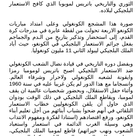
الثوري والتاريخي باتريس لموبوبا الذي كافح الاستعمار
البلجيكي لبلاده.
صورة هذا المشجع الكونغولي وعلى امتداد مباريات
الكونغو الاربعة تحولت من لقطة عابرة في مدرجات كرة
القدم، إلى استحضار وتذكير بتاريخٍ من الـدم والجماجم
بفعل جرائم الاستعمار البلجيكي في الكونغو، حيث أباد
الملك البلجيكي ليبولد الثاني 11 مليون كونغوليا.
وبفضل دوره التاريخي في قيادة نضال الشعب الكونغولي
ضد الاستعمار البلجيكي اصبح باتريس لومومبا رمزا
وايقونة لشعبه الكونغولي ولاحرار وشرفاء العالم.
وانسجاما مع هذا الدور لم يكن غريبا عليه في سنة 1960
وأثناء حفل الاستقلال، وبحضور شخصيات عالمية ان يقف
لمومبا، ويقاطع الملك البلجيكي في ذلك الوقت بودوان
الذي حاول أن يلقن الكونغوليين خطاب الاستعمار
التلقائي في أنهم ضحوا بشباب أبنائهم من أجل تعليم أبناء
الكونغو، ورفع اقتصادهم (استنادا لفكرة ومفهوم الانتداب
وهي وسيلة الغرب الدائمة في استعمار واستعباد
الشعوب ونهب خيراتهم) قاطع لمومبا الملك البلجيكي،