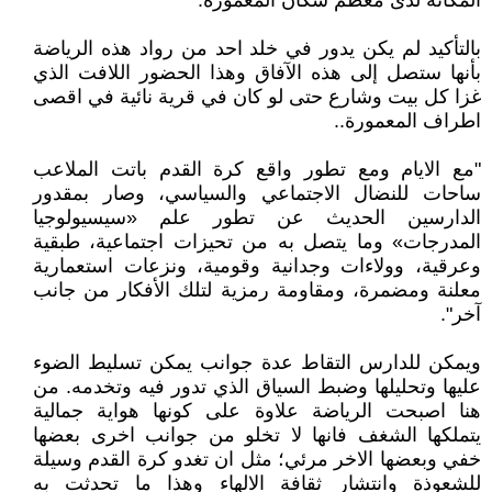
المكانة لدى معظم سكان المعمورة.
بالتأكيد لم يكن يدور في خلد احد من رواد هذه الرياضة
بأنها ستصل إلى هذه الآفاق وهذا الحضور اللافت الذي
غزا كل بيت وشارع حتى لو كان في قرية نائية في اقصى
اطراف المعمورة..
"مع الايام ومع تطور واقع كرة القدم باتت الملاعب
ساحات للنضال الاجتماعي والسياسي، وصار بمقدور
الدارسين الحديث عن تطور علم «سيسيولوجيا
المدرجات» وما يتصل به من تحيزات اجتماعية، طبقية
وعرقية، وولاءات وجدانية وقومية، ونزعات استعمارية
معلنة ومضمرة، ومقاومة رمزية لتلك الأفكار من جانب
آخر".
ويمكن للدارس التقاط عدة جوانب يمكن تسليط الضوء
عليها وتحليلها وضبط السياق الذي تدور فيه وتخدمه. من
هنا اصبحت الرياضة علاوة على كونها هواية جمالية
يتملكها الشغف فانها لا تخلو من جوانب اخرى بعضها
خفي وبعضها الاخر مرئي؛ مثل ان تغدو كرة القدم وسيلة
للشعوذة وانتشار ثقافة الالهاء وهذا ما تحدثت به