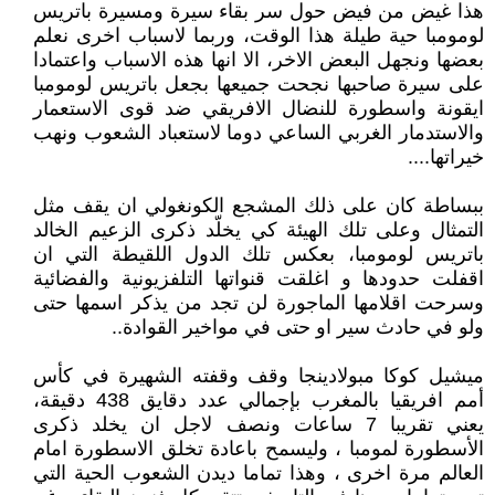
هذا غيض من فيض حول سر بقاء سيرة ومسيرة باتريس
لومومبا حية طيلة هذا الوقت، وربما لاسباب اخرى نعلم
بعضها ونجهل البعض الاخر، الا انها هذه الاسباب واعتمادا
على سيرة صاحبها نجحت جميعها بجعل باتريس لومومبا
ايقونة واسطورة للنضال الافريقي ضد قوى الاستعمار
والاستدمار الغربي الساعي دوما لاستعباد الشعوب ونهب
خيراتها....
ببساطة كان على ذلك المشجع الكونغولي ان يقف مثل
التمثال وعلى تلك الهيئة كي يخلّد ذكرى الزعيم الخالد
باتريس لومومبا، بعكس تلك الدول اللقيطة التي ان
اقفلت حدودها و اغلقت قنواتها التلفزيونية والفضائية
وسرحت اقلامها الماجورة لن تجد من يذكر اسمها حتى
ولو في حادث سير او حتى في مواخير القوادة..
ميشيل كوكا مبولادينجا وقف وقفته الشهيرة في كأس
أمم افريقيا بالمغرب بإجمالي عدد دقايق 438 دقيقة،
يعني تقريبا 7 ساعات ونصف لاجل ان يخلد ذكرى
الأسطورة لمومبا ، وليسمح باعادة تخلق الاسطورة امام
العالم مرة اخرى ، وهذا تماما ديدن الشعوب الحية التي