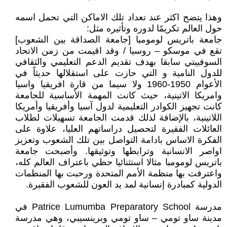
وهذا يتضح اكثر عند تعداد تلك الاماكن التي تحمل اسمه
حول العالم تكريمًا لدوره وتأثيره مثل:
جامعة باتريس لومومبا [جامعة الصداقة بين الشعوب]
تقع في موسكو – روسيا / وقد اقيمت من زمن الاتحاد
السوفييتي سابقا بهدف تقديم الدعم التعليمي والثقافي
للدول النامية و التي حازت على استقلالها حديثاً في
الأعوام 1950-1960 ولا سيما من قارة افريقيا واسيا
وامريكا الاتينية، حيث كانت المهمة الأساسية للجامعة
كانت تجهيز الكوادر التعليمية لدول آسيا وأفريقيا وأمريكا
اللاتينية، بالإضافة لذلك قدمت الجامعة تسهيلات لطلاب
العائلات الفقيرة لتحصيل دراساتهم العليا، علاوة على
الفكرة الاساس بادامة التواصل بين تلك الشعوب وتعزيز
اواصر الانسانية وترابطها وتوثيقها. وأصبحت جامعة
باتريس لومومبا مثالا استثنائيا حظي باعتراف العالم كله،
واعترفت بها منظمة الأمم المتحدة ورحبت بها المنظمات
الدولية كمبادرة إنسانية لمد يد العون للشعوب الفقيرة.
مدرسة Patrice Lumumba Preparatory School في
مدينة ساو تومي – ساو تومي وبرينسيبي، وهي مدرسة