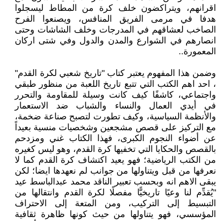
اقرانهم، ويتراكضون خلف كرة من المطاط ليسجلوا
هدفا في مرمى الفريق المنافس، ويصنعوا الفرح
الصاخب لعشاقهم في المدرجات وخلف الشاشات وحتى
انصارهم في الشوارع والمدن والدول وفي شتى اركان
المعمورة..
وضمن هذا المفهوم يعتبر كتاب "تاريخ شعبي لكرة القدم"
، احد اهم الكتب التي تتبع تاريخ اللعبة من منظور طبقي
واجتماعي، كاشفًا كيف كانت وسيلة للمقاومة والتحرر
في أيدي العمال والنساء والشباب ضد الاستعمار
والأنظمة السياسية، وكيف تطورت لتصبح صناعة ضخمة،
مع التركيز على قصص مشجعين وشخصيات منسية بعيداً
عن أضواء النجوم الكبرى، فهذا الكتاب غني ومزدحم
بالقصص والحكايا التي تخفيها كرة القدم، وهو ليس كغيره
من الكتب الرياضية؛ فهو يعيد اكتشاف كرة القدم كما لا
نعرفها من قبل ويتناولها من جوانب لم نعهدها ايضا؛ لكن
يبقى الاهم انه وبحسب تعبير الناقد محمد عبدالباسط عيد
"يُقدِّم لنا وعيًا تاريخيًّا مفصلًا لكرة القدم وانتقالها من
التبسيط إلى التركيب، ومن المتعة إلى الاحتراف
المؤسسي، فهو يتناولها من حيث كونها ظاهرة ثقافية