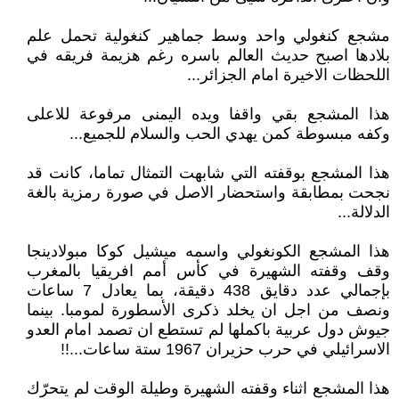
مشجع كنغولي واحد وسط جماهير كنغولية تحمل علم
بلادها اصبح حديث العالم باسره رغم هزيمة فريقه في
اللحظات الاخيرة امام الجزائر...
هذا المشجع بقي واقفا ويده اليمنى مرفوعة للاعلى
وكفه مبسوطة كمن يهدي الحب والسلام للجميع...
هذا المشجع بوقفته التي شابهت التمثال تماما، كانت قد
نجحت بمطابقة واستحضار الاصل في صورة رمزية بالغة
الدلالة...
هذا المشجع الكونغولي واسمه ميشيل كوكا مبولادينجا
وقف وقفته الشهيرة في كأس أمم افريقيا بالمغرب
بإجمالي عدد دقايق 438 دقيقة، بما يعادل 7 ساعات
ونصف من اجل ان يخلد ذكرى الأسطورة لمومبا. بينما
جيوش دول عربية باكملها لم تستطع ان تصمد امام العدو
الاسرائيلي في حرب حزيران 1967 ستة ساعات...!!
هذا المشجع اثناء وقفته الشهيرة وطيلة الوقت لم يتحرّك