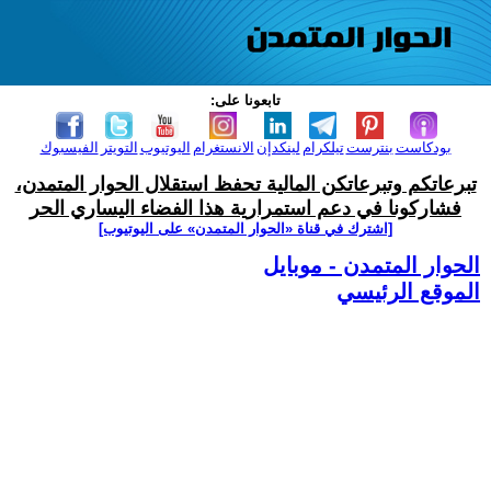
تابعونا على:
بودكاست
بنترست
تيلكرام
لينكدإن
الانستغرام
اليوتيوب
التويتر
الفيسبوك
تبرعاتكم وتبرعاتكن المالية تحفظ استقلال الحوار المتمدن،
فشاركونا في دعم استمرارية هذا الفضاء اليساري الحر
[اشترك في قناة ‫«الحوار المتمدن» على اليوتيوب]
الحوار المتمدن - موبايل
الموقع الرئيسي