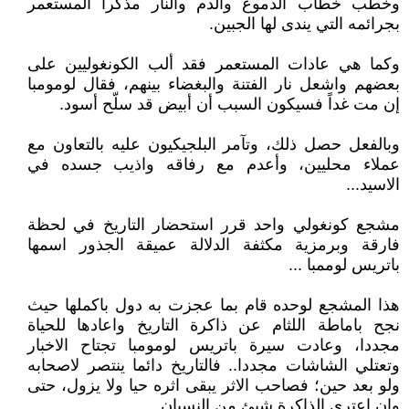
وخطب خطاب الدموع والدم والنار مذكرا المستعمر
بجرائمه التي يندى لها الجبين.
وكما هي عادات المستعمر فقد ألب الكونغوليين على
بعضهم واشعل نار الفتنة والبغضاء بينهم، فقال لومومبا
إن مت غداً فسيكون السبب أن أبيض قد سلّح أسود.
وبالفعل حصل ذلك، وتآمر البلجيكيون عليه بالتعاون مع
عملاء محليين، وأعدم مع رفاقه واذيب جسده في
الاسيد...
مشجع كونغولي واحد قرر استحضار التاريخ في لحظة
فارقة وبرمزية مكثفة الدلالة عميقة الجذور اسمها
باتريس لوممبا ...
هذا المشجع لوحده قام بما عجزت به دول باكملها حيث
نجح باماطة اللثام عن ذاكرة التاريخ واعادها للحياة
مجددا، وعادت سيرة باتريس لومومبا تجتاح الاخبار
وتعتلي الشاشات مجددا.. فالتاريخ دائما ينتصر لاصحابه
ولو بعد حين؛ فصاحب الاثر يبقى اثره حيا ولا يزول، حتى
وان اعترى الذاكرة شيئ من النسيان...