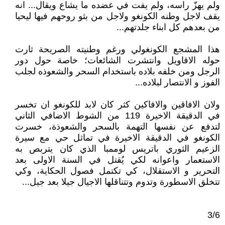
ولم يهزّ راسه، ولم يفت في عضده ما يشاع ويقال... انه
يقف لاجل وطنه الكونغو ولاجل من بثو روحهم فيها ليحيا
من بعدهم كل ابناء جلدتهم...
هذا المشجع الكونغولي ورغم وطنيته الصريحة ثارت
حوله الاقاويل وانتشرت الشائعات؛ خاصة حول دور
الرجل ومن خلفه بلاده باستخدام السحر والشعوذه لجلب
الفوز و الانتصار لبلاده...
ولان الافاقين والافاكين كثر كان لابد للكونغو ان تخسر
في الدقيقة الاخيرة 119 من الشوط الاضافي الثاني
لتدفع عن نفسها التهمة بالسحر والشعوذة، خسرت
الكونغو في الدقيقة الاخيرة في تماثل حي مع سيرة
الزعيم الثوري باتريس لوممبا الذي كان يتربص به
الاستعمار واعوانه لكي يُقتل في السنة الاولى بعد
التحرير و الاستقلال، كي تكتمل فصول الحكاية، وكي
تتخلق الاسطورة وتدوم وتتناقلها الاجيال جيلا بعد جيل...
3/6