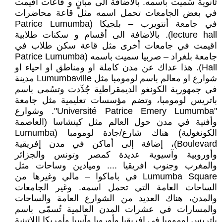
ثانوية سُميت باسمه. بالاضافة الى مبانٍ و قاعات اقيمت
في بعض الجامعات تحمل اسمه مثل قاعة محاضرات
في جامعة أنتويرب – بلجيكا (Patrice Lumumba
lecture hall). بالاضافة الى أقسام و سكنات طلابية
اقيمت في جامعات أخرى مثل قاعة سكن طلاب في
جامعة بلغراد – صربيا سميت باسمه (Patrice Lumumba
Hall). هذا عداك عن مدن كاملة او ومناطق او احياء او
شوارع او معالم باسم لومومبا مثل Lumumbaville مدينة
في جمهورية الكونغو الديمقراطية جُدِّدت وتسُمى باسم
باتريس لومومبا، وتضم مؤسسات تعليمية مثل جامعة
"Université Patrice Emery Lumumba". وشوارع
وأفنية في مدن حول العالم مثل كينشاسا (العاصمة
الكونغولية) هناك شارع/جادة لومومبا (Lumumba
Boulevard)، إضافة إلى أماكن في مدن إفريقية
وأوروبية وآسيوية عديدة كمصر وتونس والجزائر
والمغرب وجنوب افريقيا .... وميادين وساحات مثل
Lumumba Square في باماكوا – مالي وغيرها من
الساحات العامة التي تحمل اسمه. وغير الجامعات
والمدن، هناك العديد من الشوارع العامة والساحات
والمسارات في عشرات المدن العالمية تُسمّى باسم
باتريس لومومبا في إفريقيا وأوروبا وآسيا وأمريكا اللاتينية