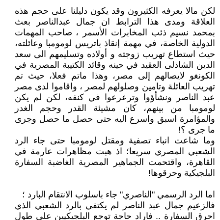
لكن مالا يعرفه الكثيرون وقد يكون دليلنا على حجم هذه
العلاقة ومدى هذا الترابط ان جمال عبدالناصر بعث
بمحمد نسيم ذئب المخابرات الأسمر ، صاحب المهمات
الدولية الخاصة، في مهمة إنقاذ باتريس لومومبا وعائلته،
حيث استطاع تهريب زوجته و أولاده وتسليمهم الى سعد
الدين الشاذلى العقيد في حينه وقائد الكتيبة المصرية في
الكونغو لايصالهم إلى مصر، وهذا ماتم فعلا، حيث تم
تهريب العائلة وتامين وصلولهم لمصر ، واقاموا لدى مصر
عبد الناصر ونشأؤوا وترعرعوا في كنفه، لكن لم يكن
لومومبا من بينهم، كان مشيئة القدر وحجم الغدر
والمؤامرة اسبق واسرع اليه حتى حصل ما حصل وجرى
ما جرى ؟!
وما شاعت انباء تصفية ومقتل لومومبا حتى جاء الرد
الشعبي المصري سريعا؛ اذ هبت مظاهرات عارمة في
القاهرة، واقتحمت الجماهير المصرية الغاضبة السفارة
البلجيكية وحرقوها!
اما ​الرد الرسمي "الناصري" جاء باسلوب الانتقام البارد ؛
فالزعيم جمال عبد الناصر لم يكتفي بالرد الشعبي الذي
احرق السفارة .. فاراد حاجة توجع البلجيكيين على طول