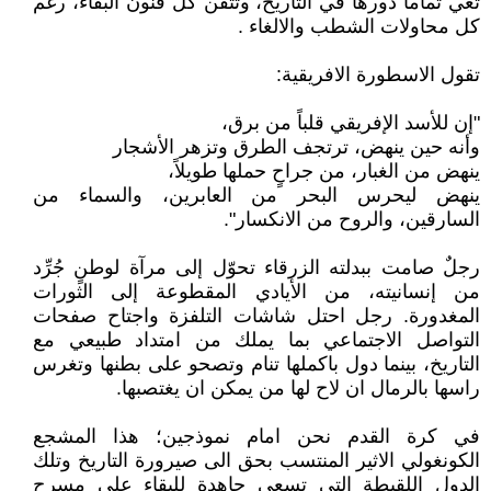
تعي تماما دورها في التاريخ، وتتقن كل فنون البقاء، رغم
كل محاولات الشطب والالغاء .
تقول الاسطورة الافريقية:
"إن للأسد الإفريقي قلباً من برق،
وأنه حين ينهض، ترتجف الطرق وتزهر الأشجار
ينهض من الغبار، من جراحٍ حملها طويلاً،
ينهض ليحرس البحر من العابرين، والسماء من
السارقين، والروح من الانكسار".
رجلٌ صامت ببدلته الزرقاء تحوّل إلى مرآة لوطنٍ جُرِّد
من إنسانيته، من الأيادي المقطوعة إلى الثورات
المغدورة. رجل احتل شاشات التلفزة واجتاح صفحات
التواصل الاجتماعي بما يملك من امتداد طبيعي مع
التاريخ، بينما دول باكملها تنام وتصحو على بطنها وتغرس
راسها بالرمال ان لاح لها من يمكن ان يغتصبها.
في كرة القدم نحن امام نموذجين؛ هذا المشجع
الكونغولي الاثير المنتسب بحق الى صيرورة التاريخ وتلك
الدول اللقيطة التي تسعى جاهدة للبقاء على مسرح