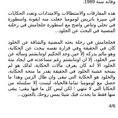
وفاته سنة 1969.
هذه المفارقات والاستطالات والامتدادات وتعدد الحكايات
في سيرة باتريس لومومبا جعلت منه ايقونة واسطورة
في تجلي وتناص واضح مع اسطورة جلجامش في رحلته
المضنية في البحث عن الخلود...
فجلجامش في رحلة بحثه المضنية والشاقة عن الخلود
كان في الحقيقة وفي قرارة نفسه يبحث عن الحكاية،
وهو مالم يدركه إلاّ حين وجد الحكيم اوتنابشتم وسأله عن
سر الخلود، إلا ان اوتنابشتم رغم مساعدته في ايجاد نبتة
الخلود الا انه كان يعرف مآلات الحكاية، لذلك هو لم
يمنحه عشبة الخلود في الحقيقة بقدر ما منحه الحكاية،
والخلود هو الحكاية التي تبقى وان طال الزمن وهذا ما
حصل مع لومومبا تماما.فالحياة، ليست إلا سلسلة من
الحكايا التي لا تنتهي ؛ لكن ليس كل ما فيها يبقى؛ يبقى
منها فقط ما يحدث فيك شيئا يمس روحك بالجنون...
4/6