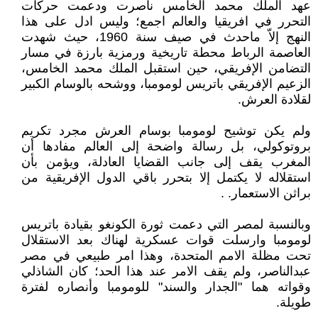
عهد الملك محمد الخامس ناصرت ودعمت حركات
التحرر في افريقيا والعالم اجمع؛ وليس ادل على هذا
النهج إلاّ ماحدث في صيف سنة 1960، حيث شهدت
العاصمة الرباط محطة تاريخية ورمزية بارزة في مسار
التضامن الإفريقي، حين استقبل الملك محمد الخامس،
الزعيم الإفريقي باتريس لومومبا، ووشحه بالوسام الكبير
لقلادة العرش.
ولم يكن توشيح لومومبا بوسام العرش مجرد تكريم
بروتوكولي، بل رسالة واضحة إلى العالم مفادها أن
المغرب يقف إلى جانب القضايا العادلة، ويؤمن بأن
استقلاله لا يكتمل إلا بتحرر باقي الدول الإفريقية من
براثن الاستعمار. .
وبالنسبة لمصر التي دعمت ثورة الكونغو بقيادة باتريس
لومومبا وارسلت قوات عسكرية لهناك بعد الاستقلال
تحت مظلة الامم المتحدة‏، وهذا امر طبيعي في مصر
عبدالناصر، ولم يقف الامر عند هذا الحد؛ كان الشاذلي
وقواته هما "الجدار والسند" للومومبا وأنصاره لفترة
طويلة.