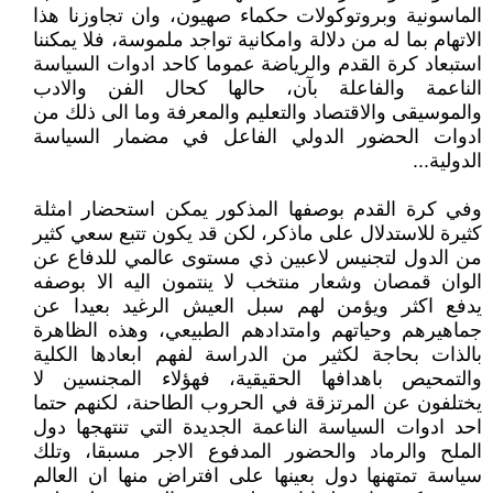
الماسونية وبروتوكولات حكماء صهيون، وان تجاوزنا هذا
الاتهام بما له من دلالة وامكانية تواجد ملموسة، فلا يمكننا
استبعاد كرة القدم والرياضة عموما كاحد ادوات السياسة
الناعمة والفاعلة بآن، حالها كحال الفن والادب
والموسيقى والاقتصاد والتعليم والمعرفة وما الى ذلك من
ادوات الحضور الدولي الفاعل في مضمار السياسة
الدولية...
وفي كرة القدم بوصفها المذكور يمكن استحضار امثلة
كثيرة للاستدلال على ماذكر، لكن قد يكون تتبع سعي كثير
من الدول لتجنيس لاعبين ذي مستوى عالمي للدفاع عن
الوان قمصان وشعار منتخب لا ينتمون اليه الا بوصفه
يدفع اكثر ويؤمن لهم سبل العيش الرغيد بعيدا عن
جماهيرهم وحياتهم وامتدادهم الطبيعي، وهذه الظاهرة
بالذات بحاجة لكثير من الدراسة لفهم ابعادها الكلية
والتمحيص باهدافها الحقيقية، فهؤلاء المجنسين لا
يختلفون عن المرتزقة في الحروب الطاحنة، لكنهم حتما
احد ادوات السياسة الناعمة الجديدة التي تنتهجها دول
الملح والرماد والحضور المدفوع الاجر مسبقا، وتلك
سياسة تمتهنها دول بعينها على افتراض منها ان العالم