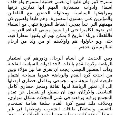
مسرح كبير وان عليها ان تعتلي خشبة المسرح ولو خلف
اسماء وادوات مستعارة، المهم انها تمارس نزقها
ومراهقتها السياسية ومحاولة الحضور مع الفاعلين
والمؤثرين على مستوى المعمورة، وهم طبعا واهمين لان
مهمتهم التي تبدأ بمجرد التقاط الصورة تنتهي مع انطفاء
اخر ضوء للكاميرا حتى لو البسوا ميسي العباءة العربية...
فاللقطاء وزناة التاريخ لا يمكن لهم ان يكتبوا سطرا فيه،
حتى ولو حاولوا، هم واولادهم او من ولد من ارحام
نسائهم من بعدهم...
وبين الحديث عن اشباه الرجال ودورهم في استثمار
الرياضة وكرة القدم بالذات كاحد ادوات السياسة الفاعلة
وذات الحضور النجمي، يجب ان نفرق هنا بين هؤلاء وبين
من اخذت كرة القدم والرياضة عموما مساحة اهتمام
طبيعية لديها نتيجة نمو مجتمعي وتفاعل حضاري اوصلها
الى ان تعتبر الرياضة لديها ثقافة ومنجز حضاري كامل
التفاصيل والاركان، دون ان ينقطع او ينفصل عن تقدم
المجتمع ورقيه ورفعته في شتى المجلات بشكل متوازي،
وبخلاف ذلك تصبح كرة القدم سلعة هدامة تستخدم
للتنفيس واستغلال طاقات الشعوب وتوظيفها في غير
محلها ، وهذه كانت دوما و حصرا مهمة العملاء على مدى