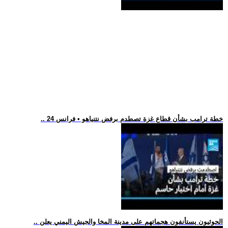
.. خطة ترامب بشأن قطاع غزة تصطدم برفض نتنياهو • فرانس 24
.. الحوثيون يستأنفون هجماتهم على مدينة المخا والجيش اليمني يعلن