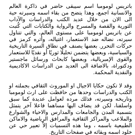
باتريس لومومبا اسم سيبقى حاضر في ذاكرة العالم
والانسانية اجمع، وهذا يتضح من بقاء اسمه وسيرته حية
الى الان من خلال عديد الكتب والدراسات والآداب
الثورية والقصة والمسرح والرواية والكتابات التي كُتبت
عن باتريس لومومبا على مستوى العالم، والتي تتناول
سيرته، نضاله ضد الاستعمار، اغتياله، وأثره كرمز في
حركات التحرر. بعضها يصنف في نطاق السيرة التاريخية
والسياسية، وبعضها يتضمن تحليلًا ثوريًا أو نقديًا للاستعمار
والقوى الإمبريالية، وبعضها كابحاث ورسائل ماجستير
ودكتوراة، بالاضافة الى العديد من الدراسات الاكاديمية
والنقدية المحكمة.
وقد لا تكون حكايا الاجيال او الموروث الثقافي بجملته او
الكتب والدراسات وحدها من حافظت على ارث لومومبا
وتاريخه وسيرته، فذلك مرده لعوامل عديدة كما سبق
واسلفنا، لكن قد يضاف اليها مساهما فاعلا آخر يتمثل
بتسمية المدن والجامعات والمدارس والاحياء والشوارع
والملاعب والمراكز الثقافية والمرافق الرياضية والاماكن
الطبيعية باسمه ، وما هذه التسميات إلاّ تعبير حي عن
خلود اسمه وبقائه في صفحات التاريخ.