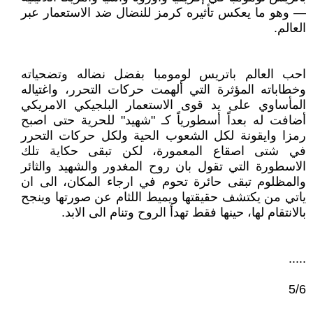
— وهو ما يعكس تأثيره كرمز للنضال ضد الاستعمار عبر
العالم.
احب العالم باتريس لومومبا بفضل نضاله وتضحياته
وخطاباته المؤثرة التي ألهمت حركات التحرر، واغتياله
المأساوي على يد قوى الاستعمار البلجيكي الامريكي
أضافت له بعداً أسطورياً كـ "شهيد" للحرية حتى اصبح
رمزا وايقونة لكل الشعوب الحية ولكل حركات التحرر
في شتى اصقاع المعمورة، لكن تبقى حكاية تلك
الاسطورة التي تقول بان روح المغدور والشهيد والثائر
والمظلوم تبقى حائرة تحوم في ارجاء المكان، الى ان
ياتي من يكتشف حقيقتها ويميط اللثام عن صورتها وينجح
بالانتقام لها، حينها فقط تهدأ الروح وتنام الى الابد.
.....
5/6