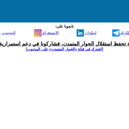
تابعونا على:
لكرام
لينكدإن
الانستغرام
اليوتيوب
ية تحفظ استقلال الحوار المتمدن، فشاركونا في دعم استمرارية 
[اشترك في قناة ‫«الحوار المتمدن» على اليوتيوب]