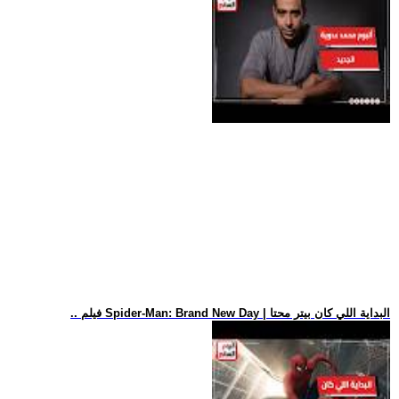
.. فيلم Spider-Man: Brand New Day | البداية اللي كان بيتر محتا