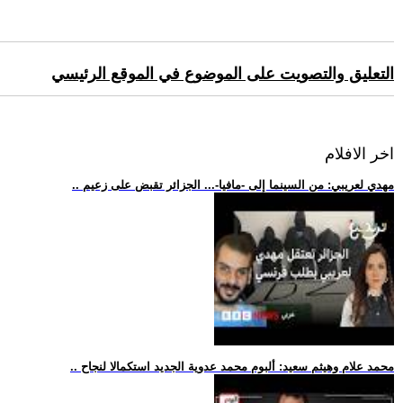
التعليق والتصويت على الموضوع في الموقع الرئيسي
اخر الافلام
.. مهدي لعريبي: من السينما إلى -مافيا-... الجزائر تقبض على زعيم
.. محمد علام وهيثم سعيد: ألبوم محمد عدوية الجديد استكمالا لنجاح