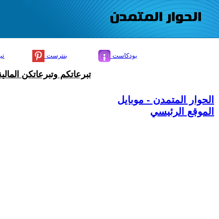
بودكاست
بنترست
تي
تبرعاتكم وتبرعاتكن المال
الحوار المتمدن - موبايل
الموقع الرئيسي