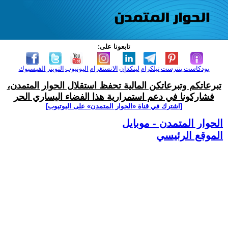
تابعونا على:
بودكاست
بنترست
تيلكرام
لينكدإن
الانستغرام
اليوتيوب
التويتر
الفيسبوك
تبرعاتكم وتبرعاتكن المالية تحفظ استقلال الحوار المتمدن،
فشاركونا في دعم استمرارية هذا الفضاء اليساري الحر
[اشترك في قناة ‫«الحوار المتمدن» على اليوتيوب]
الحوار المتمدن - موبايل
الموقع الرئيسي