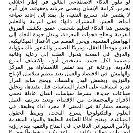
لو تبلور الذكاء الاصطناعي الفائق في إطار أخلاقي
يحرس كرامة الإنسان ويحمي حرياته وحقوقه، فإن أثره
لا يقتصر على تسريع التقنية، بل يمتد إلى إعادة صياغة
أنماط العيش المشترك ذاتها؛ ففي التربية والتعليم
يؤسس هذا الذكاء لتعليم شخصي عميق يكشف الفروق
الفردية ويعالج فجوات المعرفة، وينقل جودة التعلم إلى
الهوامش المنسية، ويحرر المعلم من الأعمال الميكانيكية،
ليغدو موقظًا للعقل، ومربيًا للضمير والشعور بالمسؤولية
والذوق. في الصحة يتحول الطب إلى رعاية وقائية
مصممة لكل جسد، بتشخيص أدق، واكتشاف أسرع
للأدوية، ورعاية عن بعد تقلص اللامساواة بين المركز
والهامش. في الاقتصاد والعمل يعيد تنظيم سلاسل الإنتاج
والتوزيع، ويخفض الهدر والفساد، ويمنح صانع القرار
قدرة استباقية على اختبار السياسات قبل تنفيذها، ويخلق
صناعات جديدة، بشرط سياسات انتقال عادلة تحمي
الأفراد والمجتمعات من الإقصاء، وتعيد تعريف العمل
بوصفه مشاركة في المعنى لا مجرد أداء وظيفة. في
العلوم والتكنولوجيا يسرع البحث، ويربط الحقول
المتباعدة، ويفتح آفاقًا للطاقة النظيفة والمواد المتقدمة
والأمن السيبراني الدفاعي. في المناخ والتنمية يقدم رؤية
أدق وأشد فعالية وكلفة، وزراعة ذكية، وتخطيطًا حضريًا