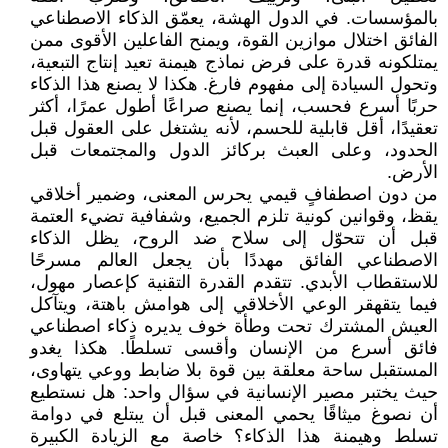
بالمؤسسات. في الدول الهشة، يعمّق الذكاء الاصطناعي
الفائق اختلال موازين القوة، ويمنح الفاعلين الأقوى ممن
يمتلكونه قدرة على فرض نماذج هيمنة تعيد إنتاج التبعية،
وتحول السيادة إلى مفهوم فارغ. هكذا لا يصنع هذا الذكاء
حربًا أسرع فحسب، إنما يصنع صراعًا أطول عمرًا، أكثر
تعقيدًا، أقل قابلية للحسم، لأنه يشتغل على العقول قبل
الحدود، وعلى العبث بركائز الدول والمجتمعات قبل
الأرض.
من دون اصطفافٍ قيمي يحرس المعنى، وضمير أخلاقي
يقظ، وقوانين كونية تلزم الجميع، وشفافية تضيء العتمة
قبل أن تتحوّل إلى سلاح ضد الروح، يظل الذكاء
الاصطناعي الفائق مهددًا بأن يجعل العالم مسرحًا
للاستقطاب الأبدي. تتقدم القدرة التقنية كإعصار مهول،
فيما يتقهقر الوعي الأخلاقي إلى هوامش باهتة، ويتآكل
العيش المشترك تحت وطأة خوف يديره ذكاء اصطناعي
فائق أسرع من الإنسان وأقسى تسلطًا. هكذا يغدو
المستقبل ساحة معلقة بين قوة بلا ضابط ووعي يتهاوى،
حيث يختبر مصير الإنسانية في سؤال واحد: هل نستطيع
أن نصوغ ميثاقًا يحمي المعنى قبل أن يبتلع في دوامة
تسلط وهيمنة هذا الذكاء؟ خاصة مع الزيادة الكبيرة