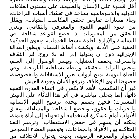
أقل قسوة على الإنسان والطبيعة. على مستوى العلاقات
الدولية والدبلوماسية يساعد في تفكيك أسباب النزاعات،
وبناء مسارات تفاوض تحقق المكاسب المتبادلة، ويقلل
من سوء الفهم اللغوي والمعرفي والثقافي، ويعزز
التحقق من المعلومات إذا خضع لقواعد شفافة. في
السياسة والإدارة العامة يبسط الخدمات، ويقوي الحوكمة
المبنية على الأدلة، ويكشف أنماط الفساد، ويطور العدالة
الإجرائية دون أن يحولها إلى آلة بلا روح. في الثقافة
والمعرفة يخفف التضليل، وييسر الوصول إلى العلم،
ويحيي التراث بتحقيقه وربطه بسياقاته التاريخية. وفي
الحياة اليومية يمنح أدوات تعزز الاستقلالية والخصوصية،
خصوصًا لذوي الإعاقة، وترفع الأمان وجودة العيش.
غير أن المكسب الأهم لا يكمن في اتساع القدرة التقنية
ذاتها، إنما يتجلى مباشرة في أثر هذا الذكاء على العيش
المشترك؛ فحين يصمم ليخدم ترسيخ القيم الإنسانية
والحريات والحقوق، ويخضع للشفافية والمساءلة، وتغلق
الأبواب أمام عسكرة استخدامه أو تحويله إلى أداة هيمنة،
يمكنه أن يسهم في خفض الاستقطاب، وترميم الثقة
المتآكلة بين الأفراد والجماعات، وتوسيع الفضاء العمومي
بالحوار والمعرفة الرصينة، بحيث يتحول الاختلاف من