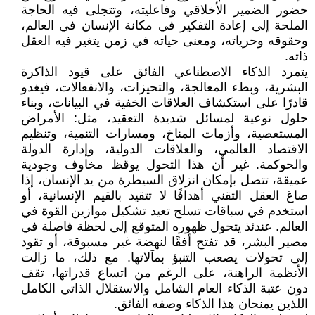
حضور الضمير الأخلاقي وفاعليته، وتتجلى فيه الحاجة
الملحة إلى إعادة التفكير في مكانة الإنسان في العالم،
وحقوقه وحرياته، ومعنى حياته في زمن يتغير فيه العقل
ذاته.
يتمرد الذكاء الاصطناعي الفائق على قيود الذاكرة
البشرية، وبطء المعالجة، والتحيزات، والانفعالات، فيغدو
قادرًا على استكشاف العلاقات الخفية في البيانات، وبناء
حلول نوعية لمسائل شديدة التعقيد، مثل: الأمراض
المستعصية، وأزمات المناخ، ومسارات التنمية، وتنظيم
الاقتصاد العالمي، والعلاقات الدولية، وإدارة الدولة
والحوكمة. غير أن هذا التحول يوقظ مخاوف وجودية
عميقة، تتصل بإمكان انزلاق السيطرة من يد الإنسان، إذا
صاغ العقل التقني أهدافًا لا تتقيد بالقيم الإنسانية، أو
استخدم في سباقات تسلح تعيد تشكيل موازين القوة في
العالم. عندئذ يتحول ظهوره المتوقع إلى لحظة فاصلة في
مصير البشر، قد تفتح أفقًا لنهضة غير مسبوقة، أو تقود
إلى تحولات يصعب التنبؤ بمآلاتها. مع ذلك، ما زالت
الأنظمة الراهنة، على الرغم من اتساع قدراتها، تقف
دون عتبة الذكاء العام الشامل والاستقلال الذاتي الكامل
اللذين يمنحان هذا الذكاء وصفه الفائق.