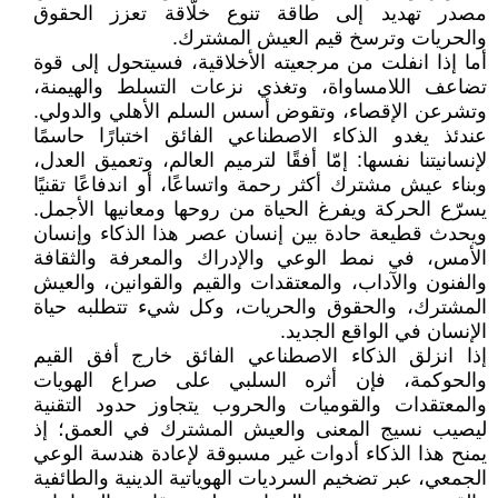
مصدر تهديد إلى طاقة تنوع خلّاقة تعزز الحقوق
والحريات وترسخ قيم العيش المشترك.
أما إذا انفلت من مرجعيته الأخلاقية، فسيتحول إلى قوة
تضاعف اللامساواة، وتغذي نزعات التسلط والهيمنة،
وتشرعن الإقصاء، وتقوض أسس السلم الأهلي والدولي.
عندئذ يغدو الذكاء الاصطناعي الفائق اختبارًا حاسمًا
لإنسانيتنا نفسها: إمّا أفقًا لترميم العالم، وتعميق العدل،
وبناء عيش مشترك أكثر رحمة واتساعًا، أو اندفاعًا تقنيًا
يسرّع الحركة ويفرغ الحياة من روحها ومعانيها الأجمل.
ويحدث قطيعة حادة بين إنسان عصر هذا الذكاء وإنسان
الأمس، في نمط الوعي والإدراك والمعرفة والثقافة
والفنون والآداب، والمعتقدات والقيم والقوانين، والعيش
المشترك، والحقوق والحريات، وكل شيء تتطلبه حياة
الإنسان في الواقع الجديد.
إذا انزلق الذكاء الاصطناعي الفائق خارج أفق القيم
والحوكمة، فإن أثره السلبي على صراع الهويات
والمعتقدات والقوميات والحروب يتجاوز حدود التقنية
ليصيب نسيج المعنى والعيش المشترك في العمق؛ إذ
يمنح هذا الذكاء أدوات غير مسبوقة لإعادة هندسة الوعي
الجمعي، عبر تضخيم السرديات الهوياتية الدينية والطائفية