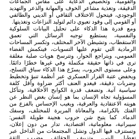
والقومية، وتخصيص الدعاية على مقاس الجماعات
الدقيقة، وتغذية مشاعر الخوف والمهانة والذعر والتهديد
الوجودي، فيتحول الاختلاف الثقافي أو الديني والطائفي
أو القومي إلى وقود تعبوي دائم لتوليد النزاعات وتغذيتها.
ومع قدرة هذا الذكاء على تحليل البيانات السلوكية
والنفسية، يستطيع توجيه الرسائل التي تعمق
الاستقطاب، وتشيطن الآخر المختلف، وتكسر المساحات
الرمادية التي تقوم عليها التسويات، فينكمش الفضاء
العمومي، ويتراجع الحوار، وتترسخ هويات صلبة مغلقة
ترى في ذاتها حقيقة مكتملة وفي غيرها خطرًا دائمًا.
وعلى مستوى الحروب، يسرّع هذا الذكاء سباق التسلح،
ويخفض عتبة القرار العسكري عبر أنظمة تنبؤ وتخطيط
وضربات دقيقة، فيغدو العنف أكثر ضراوة وأقل كلفة
سياسية آنية. وتضعف قدرة الكوابح الأخلاقية، وتتآكل
المسؤولية تجاه الإنسان بما هو إنسان بغض النظر عن
هويته الاعتقادية والعرقية، ويغيب الإحساس بالفزع من
الفتك بالكرامة، والمعاناة المريرة للمختلف، وسفك
الدماء. كما يتيح شن حروب هجينة طويلة النفس:
سيبرانية، معلوماتية، اقتصادية، تدار من دون إعلان،
وتستنزف فيها الدول وتشل المجتمعات من الداخل عبر
تعطيل البنى، وتزييف الحقائق، وضرب الثقة