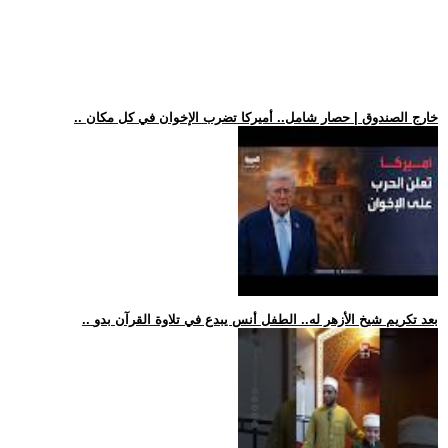
.. خارج الصندوق | حصار شامل.. أميركا تضرب الإخوان في كل مكان
.. بعد تكريم شيخ الأزهر له.. الطفل أنس يبدع في تلاوة القرآن بدو