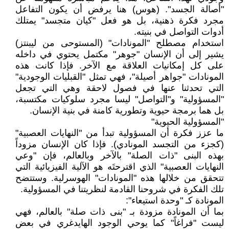
"أصالة الجسد". (هوس) هنا يرفض أن يكون التفاعل
مجرد فكرة ذهنية، بل هو فعل "كيان متجسد" يمتلك
أدوات التواصل في بنيته.
استخدام مصطلح "المونادات" (المستوحى من ليبنتز)
يشير إلى أن الإنسان "جوهر" مكتمل يحتوي في داخله
على كل إمكانيات العلاقة مع الآخر. فإذا كانت هذه
المونادات "جواهر أصيلة"، فهي تمثل "القبليات الوجودية"
التي تحدثنا عنها في فصول لاحقة وهي التي تجعل
"المسؤولية" و"التواصل" ليسا مجرد سلوكيات مكتسبة،
بل هما برمجة حيوية وتطورية كامنة في بنية الإنسان.
"المسؤولية الحيوية"
ما عزز فكرة أن المسؤولية تبدأ من "النهايات العصبية"
(كجزء من التجسد المونادي). فإذا كان الإنسان مزوداً
بهذه البنى "ذات الصلة" بالآخر وبالعالم، فإن "وعي
النهايات العصبية" الذي اقترحتَه هو الآلية الفيزيائية التي
تتحقق من خلالها هذه "المونادات" الهوسرلية. وستتضح
تلك الفكرة في شروحنا القادمة لنظريتنا في المسؤولية.
المونادة كـ "وحدة استيعاء":
بما أن المونادة مزودة بـ "بنى ذات صلة" بالعالم، فهي
ليست "فراغاً" كما يوحي الوجود الهايدغري في بعض