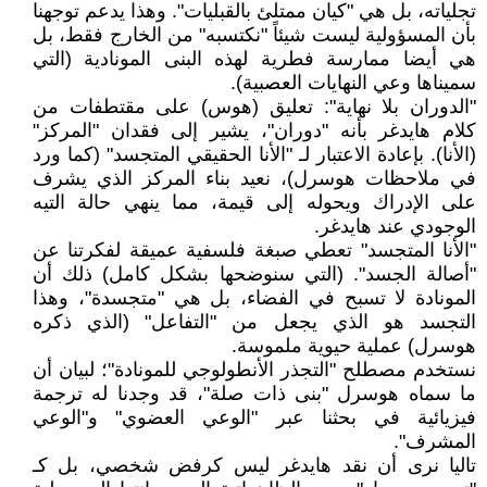
تجلياته، بل هي "كيان ممتلئ بالقبليات". وهذا يدعم توجهنا
بأن المسؤولية ليست شيئاً "نكتسبه" من الخارج فقط، بل
هي أيضا ممارسة فطرية لهذه البنى المونادية (التي
سميناها وعي النهايات العصبية).
"الدوران بلا نهاية": تعليق (هوس) على مقتطفات من
كلام هايدغر بأنه "دوران"، يشير إلى فقدان "المركز"
(الأنا). بإعادة الاعتبار لـ "الأنا الحقيقي المتجسد" (كما ورد
في ملاحظات هوسرل)، نعيد بناء المركز الذي يشرف
على الإدراك ويحوله إلى قيمة، مما ينهي حالة التيه
الوجودي عند هايدغر.
"الأنا المتجسد" تعطي صبغة فلسفية عميقة لفكرتنا عن
"أصالة الجسد". (التي سنوضحها بشكل كامل) ذلك أن
المونادة لا تسبح في الفضاء، بل هي "متجسدة"، وهذا
التجسد هو الذي يجعل من "التفاعل" (الذي ذكره
هوسرل) عملية حيوية ملموسة.
نستخدم مصطلح "التجذر الأنطولوجي للمونادة"؛ لبيان أن
ما سماه هوسرل "بنى ذات صلة"، قد وجدنا له ترجمة
فيزيائية في بحثنا عبر "الوعي العضوي" و"الوعي
المشرف".
تاليا نرى أن نقد هايدغر ليس كرفض شخصي، بل كـ