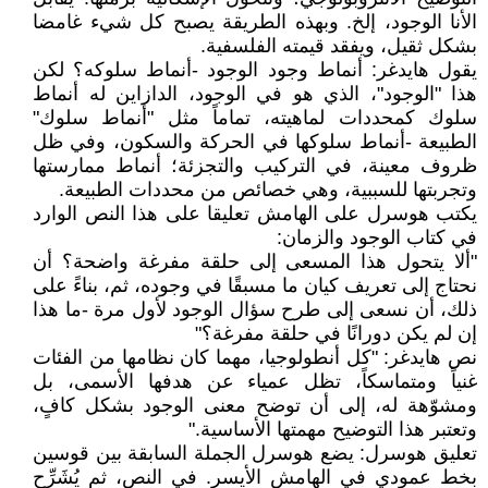
الأنا الوجود، إلخ. وبهذه الطريقة يصبح كل شيء غامضا
بشكل ثقيل، ويفقد قيمته الفلسفية.
يقول هايدغر: أنماط وجود الوجود -أنماط سلوكه؟ لكن
هذا "الوجود"، الذي هو في الوجود، الدازاين له أنماط
سلوك كمحددات لماهيته، تماماً مثل "أنماط سلوك"
الطبيعة -أنماط سلوكها في الحركة والسكون، وفي ظل
ظروف معينة، في التركيب والتجزئة؛ أنماط ممارستها
وتجربتها للسببية، وهي خصائص من محددات الطبيعة.
يكتب هوسرل على الهامش تعليقا على هذا النص الوارد
في كتاب الوجود والزمان:
"ألا يتحول هذا المسعى إلى حلقة مفرغة واضحة؟ أن
نحتاج إلى تعريف كيان ما مسبقًا في وجوده، ثم، بناءً على
ذلك، أن نسعى إلى طرح سؤال الوجود لأول مرة -ما هذا
إن لم يكن دورانًا في حلقة مفرغة؟"
نص هايدغر: "كل أنطولوجيا، مهما كان نظامها من الفئات
غنياً ومتماسكاً، تظل عمياء عن هدفها الأسمى، بل
ومشوّهة له، إلى أن توضح معنى الوجود بشكل كافٍ،
وتعتبر هذا التوضيح مهمتها الأساسية."
تعليق هوسرل: يضع هوسرل الجملة السابقة بين قوسين
بخط عمودي في الهامش الأيسر. في النص، ثم يُشَرِّح