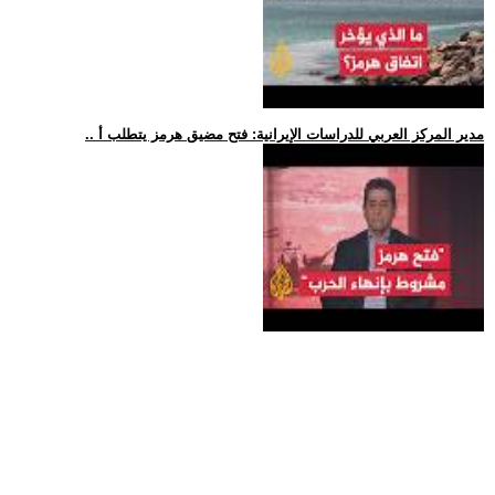
.. مدير المركز العربي للدراسات الإيرانية: فتح مضيق هرمز يتطلب أ