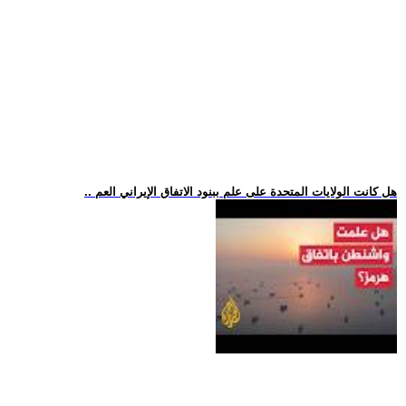
.. هل كانت الولايات المتحدة على علم ببنود الاتفاق الإيراني العم