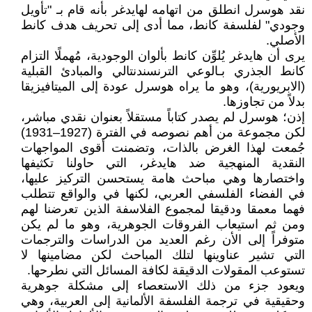
نقد هوسرل انطلق من اتهامه لهايدغر بأنه قام بـ "تأويل
وجودي" لفلسفة كانط، مما أدى إلى تحريف هدف كانط
الأصلي.
يرى أن هايدغر يُلوِّن كانط بألوان الوجودية، مُهملًا التزام
كانط الجذري بـالوعي الترنسندنتالي والمبادئ القبلية
(الابريورية)، وهو ما يراه هوسرل عودة إلى الميتافيزيقا
بدلاً من تجاوزها.
إذن؛ هوسرل لم يصدر كتاباً مستقلاً بعنوان نقدي مباشر،
لكن مجموعة من أهم نصوصه في الفترة (1927–1931)
جُمعت لهذا الغرض بالذات، وتضمنت أقوى المواجهات
النقدية المنهجية ضد هايدغر، التي حاولنا تكثيفها
واختصارها وهي مباحث هامة يستحسن التركيز عليها،
في الفضاء الفلسفي العربي، لكنها في والواقع تتطلب
فهما معمقا ودقيقا لمجموع الفلاسفة الذين تعرضنا لهم
ومن ثم استيعاب الفروقات الجوهرية، وهو ما لم يكن
متوفراً إلى الأن رغم العديد من الدراسات والترجمات
التي تشير عناوينها لتلك المباحث لكن مضامينها لا
تستوعب المقولات الدقيقة لكافة المسائل التي نطرحها.
ويعود جزء من ذلك الاستعصاء إلى مشكلة جوهرية
وحقيقية في ترجمة الفلسفة الألمانية إلى العربية، وهي