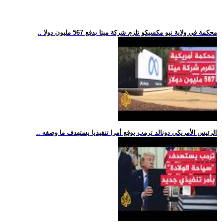
.. محكمة في ولاية نيو مكسيكو تلزم شركة ميتا بدفع 567 مليون دولا
.. الرئيس الأمريكي دونالد ترمب يوقع أمرا تنفيذيا يستهدف ما وصفه