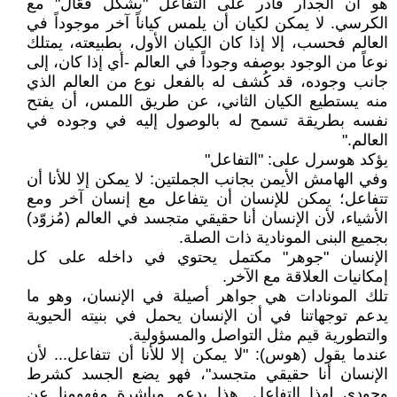
هو أن الجدار قادر على التفاعل "بشكل فعّال" مع
الكرسي. لا يمكن لكيان أن يلمس كياناً آخر موجوداً في
العالم فحسب، إلا إذا كان الكيان الأول، بطبيعته، يمتلك
نوعاً من الوجود بوصفه وجوداً في العالم -أي إذا كان، إلى
جانب وجوده، قد كُشف له بالفعل نوع من العالم الذي
منه يستطيع الكيان الثاني، عن طريق اللمس، أن يفتح
نفسه بطريقة تسمح له بالوصول إليه في وجوده في
العالم."
يؤكد هوسرل على: "التفاعل"
وفي الهامش الأيمن بجانب الجملتين: لا يمكن إلا للأنا أن
تتفاعل؛ يمكن للإنسان أن يتفاعل مع إنسان آخر ومع
الأشياء، لأن الإنسان أنا حقيقي متجسد في العالم (مُزوّد)
بجميع البنى المونادية ذات الصلة.
الإنسان "جوهر" مكتمل يحتوي في داخله على كل
إمكانيات العلاقة مع الآخر.
تلك المونادات هي جواهر أصيلة في الإنسان، وهو ما
يدعم توجهاتنا في أن الإنسان يحمل في بنيته الحيوية
والتطورية قيم مثل التواصل والمسؤولية.
عندما يقول (هوس): "لا يمكن إلا للأنا أن تتفاعل... لأن
الإنسان أنا حقيقي متجسد"، فهو يضع الجسد كشرط
وجودي لهذا التفاعل. هذا يدعم مباشرة مفهومنا عن