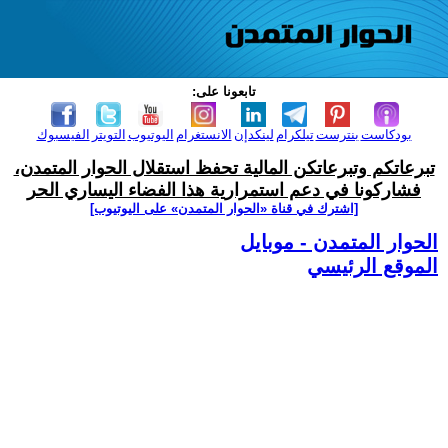
تابعونا على:
بودكاست
بنترست
تيلكرام
لينكدإن
الانستغرام
اليوتيوب
التويتر
الفيسبوك
تبرعاتكم وتبرعاتكن المالية تحفظ استقلال الحوار المتمدن،
فشاركونا في دعم استمرارية هذا الفضاء اليساري الحر
[اشترك في قناة ‫«الحوار المتمدن» على اليوتيوب]
الحوار المتمدن - موبايل
الموقع الرئيسي