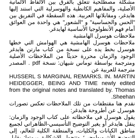
مشكلة مصطلحية تتعلق بالفرق بين الألفاظ الألمانية
الأصلية، والمفاهيم الكانطية والهوسرلية التي استند إليها
هايدغر، ومقابلاتها العربية. هذه السقطة في التفريق بين
"الحس والحساسية" و "الشعور" هي واحدة من العوائق
أمام فهم الأنطولوجيا الأساسية لهايدغر.
ملاحظات هوسرل الهامشية
ملاحظات هوسرل الهامشية هي الهوامش التي خطها
هوسرل بخط يده على نسخة من كتاب مارتن هايدغر
الوجود والزمان محررة حديثًاً من الملاحظات الأصلية
ومترجمة بواسطة توماس شيهان: نسخة pdf . المصدر
مترجمة للعربية عن
HUSSERL S MARGINAL REMARKS. IN. MARTIN
HEIDEGGER, BEING AND TIME newly edited
from the original notes and translated by. Thomas
Sheehan.
نقدم هنا مقتطفات من تلك الملاحظات تعكس تصورات
هوسرل عن أطروحة هايدغر:
يقول هوسرل في ملاحظاته على كتاب الوجود والزمان:
ينقل هايدغر أو يغير التوضيح التأسيسي-الظاهراتي لجميع
مناطق الكيانات والكليات، والمنطقة الكلية للعالم، إلى
التوضيح الأنثروبولوجي؛ وتتحول الإشكالية برمتها: يقابل