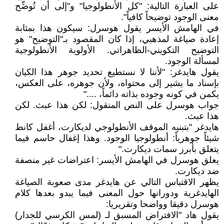
على العبارة التالية: "كل الأنطولوجيا" و"إلى أن تُوضِّح
معنى الوجود توضيحاً كافياً".
في الهامش الأيسر يقول هوسرل: سيكون هذا بمثابة
إعادة صياغة لمذهبي، إذا كان المقصود بـ"التوضيح" هو
التوضيح التكويني-الظاهراتي. الأولوية الأنطولوجية
لمسألة الوجود.
يقول هايدغر: "لأننا لا نستطيع تحديد جوهر هذا الكيان
بإسناد ما يشير إلى محتواه، ولأن جوهره، على العكس،
يكمن في كونه وجوده بذاته دائماً، ...."
جواب هوسرل على النص المنقول: لكن هذا عبث. لكن
هذا عبث.
هايدغر "بتبنيه الموقف الأنطولوجي لديكارت، أغفل كانط
شيئاً جوهرياً: أنطولوجيا الوجود. وهذا إغفال حاسم فيما
يتعلق بأبرز سمات ديكارت."
يعلق هوسرل في الهامش الأيسر: اعتراضات غير منصفة
ضد ديكارت.
يظهر الاقتباس التالي عن هايدغر مدى صعوبة الصياغة
الهايدغرية ودورانها حول المعنى فيما يبدو بعدها كلام
هوسرل دقيقا وواضحا وتقريريا:
يقول هاد "الافتراض المسبق لـ (لمس الكرسي للجدار)