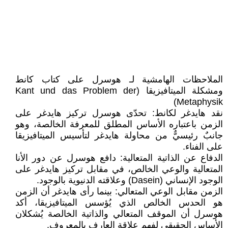
الملاحظات الهامشية لـ هوسرل على كتاب كانط
ومشكلة الميتافيزيقا (Kant und das Problem der
Metaphysik)
نقد هايدغر لكانط: تحدّى هوسرل تركيز هايدغر على
الزمن باعتباره الأساس المطلق للمعرفة الخالصة، وهو
جانبٌ رئيسيٌّ من محاولة هايدغر لتأسيس الميتافيزيقا
على الفناء.
الدفاع عن الذاتية المتعالية: دافع هوسرل عن دور الأنا
المتعالية والوعي الخالص، في مقابل تركيز هايدغر على
الوجود الإنساني (Dasein) وعلاقته الدنيوية بالوجود.
الزمن مقابل الوعي المتعالي: بينما رأى هايدغر أن الزمن
هو الحدس الخالص الذي يُؤسس الميتافيزيقا، أكد
هوسرل أن الموقف المتعالي والذاتية الخالصة يُشكلان
الأساس الحقيقي لفهم علاقة العارف بالمعروف.