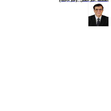
الفلسفة ,علم النفس , وعلم الاجتماع