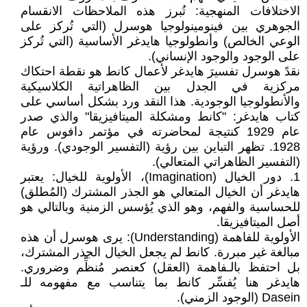
الاختلافات المنهجية: تُبرز هذه الملاحظات الانقسام
الجوهري بين فينومينولوجيا هوسرل (التي تُركز على
الوعي الخالص) وأنطولوجيا هايدغر الأساسية (التي تُركز
على الوجود والوجود الإنساني).
نقدً هوسرل تفسيرَ هايدغر لأعمال كانط هو نقطة احتكاك
مركزية في الجدل بين الظاهراتية الكلاسيكية
والأنطولوجيا الوجودية. هذا النقد ورد بشكل أساسي على
كتاب هايدغر: "كانط ومشكلة الميتافيزيقا" والذي صدر
عام 1929 كنتيجة لمحاضرته في مؤتمر دافوس عام
1928. تظهر التباين بين رؤية (التفسير الوجودي). ورؤية
(التفسير الظاهراتي المتعالي).
1. دور الخيال (Imagination)، الأولوية للخيال: يعتبر
هايدغر أن الخيال المتعالي هو الجذر المشترك (المُطلق)
للحساسية والفهم، وهو الذي يُؤسس الزمنية وبالتالي هو
أصل الميتافيزيقا.
الأولوية للفاهمة (Understanding): يرى هوسرل أن هذه
مبالغة غير مبررة. كانط لم يجعل الخيال الجذر المشترك،
بل احتفظ بالـفاهمة (العقل) كعنصر مُنظِّم وضروري.
هايدغر هنا يُفسِّر كانط بما يتناسب مع مفهومه للـ
Dasein (الوجود الزمني).