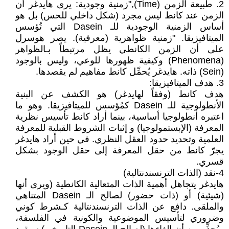
2. طبيعة الزمن (Time),"زمنية وجودية: يرى هايدغر أن
الزمن عند كانط ليس مجرد (شكل داخلي للحس) بل هو
أساس الزمنية الوجودية للـ Dasein التي تُؤسس
الميتافيزيقا. "زمنية ظواهرية (معرفية). يصر هوسرل
على أن الزمن الكانطي يظل مرتبطاً بـالظواهر
(Phenomena) وكيفية ظهورها للوعي، وليس بالوجود
(Sein) ذاته. هايدغر يُحمِّل كانط مفاهيم لم يقصدها.
3. هدف الميتافيزيقا:
هدف كانط (وفقاً لهايدغر) هو الكشف عن البنية
الأنطولوجية للـ Dasein كمُؤسس للميتافيزيقا. وهو ما
اعتبره أنطولوجيا أساسية، بينما أراد كانط تأسيس نظرية
المعرفة (الإبستمولوجيا) و إثبات الشروط القبلية للمعرفة
العلمية وتحديد حدود العقل النظري. في حين أراد هايدغر
يجرّ كانط من حقل المعرفة إلى حقل الوجود بشكل
قسري.
4-نقد (الذات الترنسندنتالية)
هايدغر يتجاهل أهمية الذات المتعالية الكانطية (ويرى أنها
(شيئية) أو (ذات حضور) لصالح الـ Dasein المتناهي
والملقى. دافع عن الذات الترنسندنتالية كـشرط كوني
وضروري لتأسيس الموضوعية والكونية في الفلسفة،