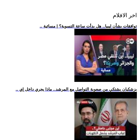
اخر الافلام
.. توافقات بشأن ليبيا.. هل بدأت ساعة التسوية؟ | مسائية
.. بزشكيان يشتكي من صعوبة التواصل مع المرشد.. ماذا يجري داخل إي