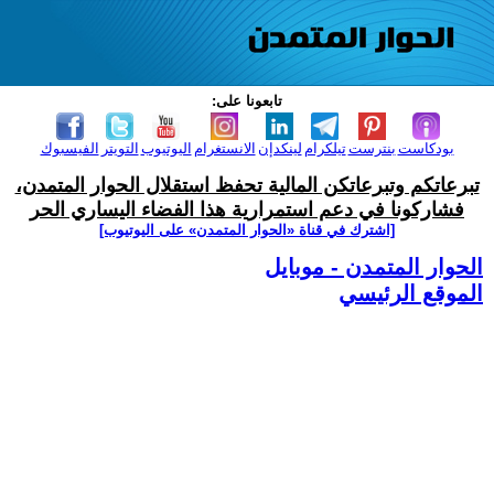
تابعونا على:
بودكاست
بنترست
تيلكرام
لينكدإن
الانستغرام
اليوتيوب
التويتر
الفيسبوك
تبرعاتكم وتبرعاتكن المالية تحفظ استقلال الحوار المتمدن،
فشاركونا في دعم استمرارية هذا الفضاء اليساري الحر
[اشترك في قناة ‫«الحوار المتمدن» على اليوتيوب]
الحوار المتمدن - موبايل
الموقع الرئيسي