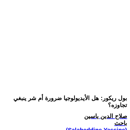
بول ريكور: هل الأيديولوجيا ضرورة أم شر ينبغي
تجاوزه؟
صلاح الدين ياسين
باحث
(Salaheddine Yassine)