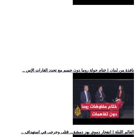
.. نافذة من لبنان | ختام جولة روما دون حسم مع تجدد الغارات الإس
.. العالم الليلة | انفجار دموي يهز دمشق.. قتلى وجرحى في استهداف