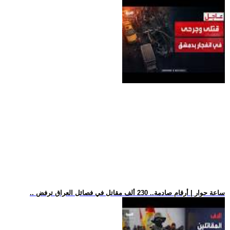
.. ساعة حوار | أرقام صادمة.. 230 ألف مقاتل في فصائل العراق ترفض