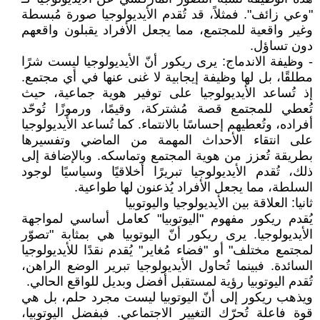
"وعي زائف". فمثلاً، قد تُقدم الأيديولوجيا صورة مُبسطة
وغير واقعية للمجتمع، مما يجعل الأفراد يقبلون واقعهم
دون تساؤل.
- وظيفة الاندماج: يرى ريكور أنّ الأيديولوجيا ليست شرًا
مطلقًا، بل لها وظيفة إيجابية لا غنى عنها في أي مجتمع.
إذ تُساعد الأيديولوجيا على توفير هوية جماعية، حيث
تُعطي للمجتمع قصة مُشتركة، وقيمًا، ورموزًا تُوحّد
أفراده، وتُعطيهم إحساسًا بالانتماء. كما تُساعد الأيديولوجيا
على انتقاء الأحداث المهمة من الماضي وتفسيرها
بطريقة تُعزز من هوية المجتمع وتماسكه. وبالإضافة إلى
ذلك، تُقدم الأيديولوجيا تبريرًا أخلاقيًا وسياسيًا لوجود
السلطة، مما يجعل الأفراد يُذعنون لها طواعية.
ثانيا: العلاقة بين الأيديولوجيا واليوتوبيا
يُقدم ريكور مفهوم "اليوتوبيا" كعامل أساسي لمواجهة
الأيديولوجيا. يرى ريكور أنّ اليوتوبيا هي بمثابة "تصوّر
لمجتمع مختلف" أو "فضاء مُغاير" يُقدم نقدًا للأيديولوجيا
السائدة. فبينما تُحاول الأيديولوجيا تبرير الوضع الراهن،
تُقدم اليوتوبيا رؤية لمستقبل أفضل وبديل للواقع الحالي.
ويذهب ريكور إلى أنّ اليوتوبيا ليست مجرد حلم، بل هي
قوة فاعلة تُحرّك التغيير الاجتماعي. فبفضل اليوتوبيا،