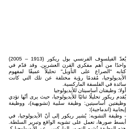
يُعدّ الفيلسوف الفرنسي بول ريكور (1913 – 2005)
واحدًا من أهم مفكري القرن العشرين. وقد قدّم في
كتابه "الصراع على التأويل" تحليلاً عميقًا لمفهوم
الأيديولوجيا، مُقدمًا رؤية مختلفة عن تلك التي كانت
سائدة في الفلسفة الماركسية.
أولا: وظيفتان أساسيتان للأيديولوجيا
يُقدم ريكور تحليلًا ثنائيًا للأيديولوجيا، حيث يرى أنّها تؤدي
وظيفتين أساسيتين: وظيفة سلبية (تشويهية)، ووظيفة
إيجابية (اندماجية):
- وظيفة التشويه: يُشير ريكور إلى أنّ الأيديولوجيا، في
أبسط صورها، تعمل على تشويه الواقع وتبرير السلطة.
هذه الوظيفة تُشبه التصور الماركسي عن الأيديولوجيا كـ