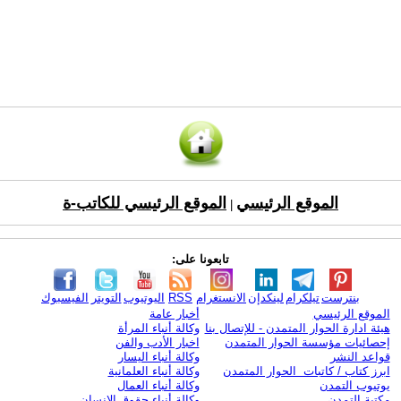
الموقع الرئيسي
الموقع الرئيسي للكاتب-ة
|
تابعونا على:
بنترست
تيلكرام
لينكدإن
الانستغرام
RSS
اليوتيوب
التويتر
الفيسبوك
الموقع الرئيسي
أخبار عامة
هيئة ادارة الحوار المتمدن - للإتصال بنا
وكالة أنباء المرأة
إحصائيات مؤسسة الحوار المتمدن
اخبار الأدب والفن
قواعد النشر
وكالة أنباء اليسار
ابرز كتاب / كاتبات الحوار المتمدن
وكالة أنباء العلمانية
يوتيوب التمدن
وكالة أنباء العمال
مكتبة التمدن
وكالة أنباء حقوق الإنسان