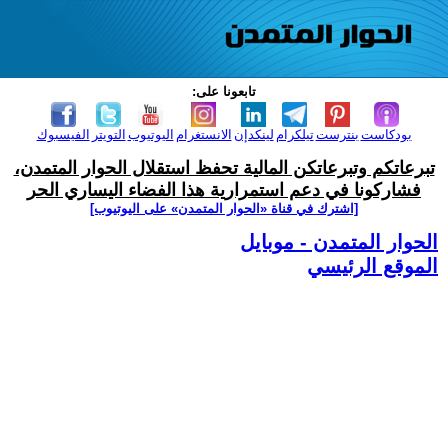
تابعونا على:
بودكاست
بنترست
تيلكرام
لينكدإن
الانستغرام
اليوتيوب
التويتر
الفيسبوك
تبرعاتكم وتبرعاتكن المالية تحفظ استقلال الحوار المتمدن،
فشاركونا في دعم استمرارية هذا الفضاء اليساري الحر
[اشترك في قناة ‫«الحوار المتمدن» على اليوتيوب]
الحوار المتمدن - موبايل
الموقع الرئيسي