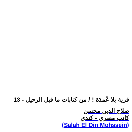
قرية بلا عُمدَة ! / من كتابات ما قبل الرحيل - 13
صلاح الدين محسن
كاتب مصري - كندي
(Salah El Din Mohssein‏)