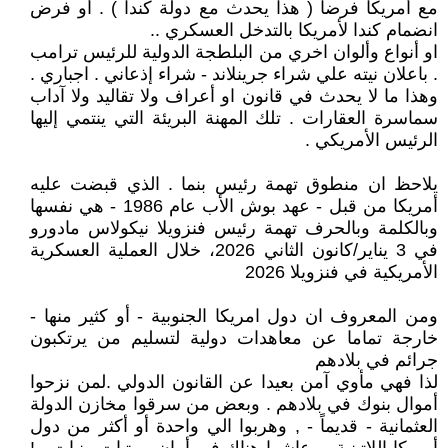
مع أمريكا فرضاَ ( هذا يحدث مع دولة كندا ) . أو فرض
انضمام كندا لأمريكا بالتدخل العسكري ..
او أنواع وألوان اخري من البلطجة الدولية للرئيس ترامب
. باعلان نيته علي شراء جرينلاند - شراء إذعاني . اجباري .
وهذا ما لا يحدث في قانون او أعراف ولا تقاليد ولا آداب
سماسرة العقارات . تلك المهنة البريئة التي ينتمي إليها
الرئيس الأمريكي .
يلاحظ ان منطوق تهمة رئيس بنما . الذي قبضت عليه
أمريكا من قبل - عهد بوش الأب عام 1986 - هي نفسها
وبالكلمة وبالحرف تهمة رئيس فنزويلا نيكولاس مادورو
في 3 يناير/كانون الثاني 2026، خلال العملية العسكرية
الأمريكية في فنزويلا 2026
ومن المعروف ان دول امريكا الجنوبية - أو كثير منها -
خارجة تماما عن معاهدات دولية لتسليم من يرتكبون
جرائم في بلادهم
لذا فهي مأوي آمن بعيدا عن القانون الدولي .لمن نزحوا
أموال بنوك في بلادهم . وبعض من سرقوا مخازن الدولة
العثمانية - قديماً - , وهربوا الي واحدة أو أكثر من دول