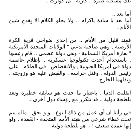
تلك مشكلة كبيرة .. كارثة . بل كوارث ..
أما بعد ..
أما بعد يا سادة ياكرام .. ولا يحلو الكلام الا بِقدحِ شين
الأنام .
فمنذ قليل من الأيام .. من إحدي ضواحي قرية الكرة
الأرضية , وهي ضاحية تدعي " الولايات المتحدة الأمريكية
" بقارة أمريكا الشمالية - وهي دولة عظمى .. قام رئيسها
, باستخدام أحدث تكنولوجيا عسكرية . بإظلام عاصمة
دولة في أمريكا الجنوبية , والانقضاض - في الظلام - علي
رئيس الدولة , وقتل حراسه . والقبض عليه هو وزوجته .
ونقلهما للخارج .
انقلبت الدنيا . باعتبار ما حدث هو سابقة خطيرة وتعد
بلطجة دولية .. قد تتكرر مع رؤساء دول أخرى ..
في رأينا ان أي عمل من ذاك النوع - ولو بحق - مالم يتم
تحت غطاء شرعي من هيئة الأمم المتحدة - العُمدة . ولو
إنها عمدة ضعيف ! -. هو بلطجة دولية