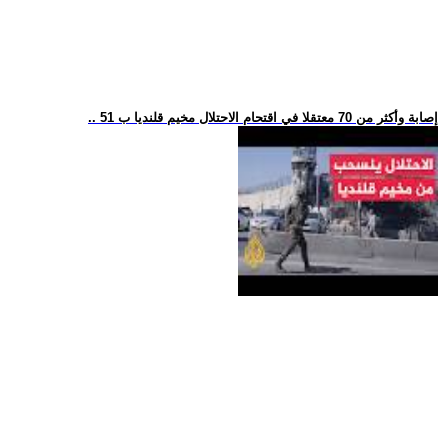
.. 51 إصابة وأكثر من 70 معتقلا في اقتحام الاحتلال مخيم قلنديا ب