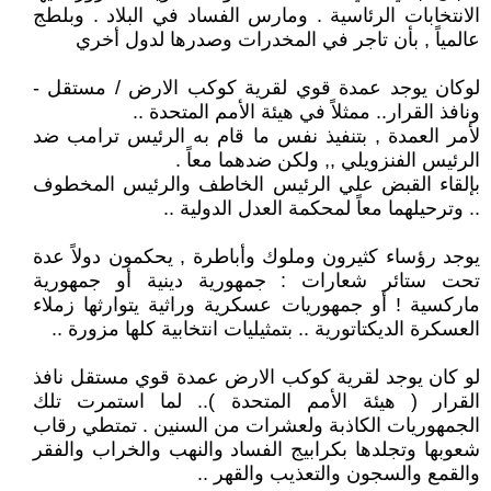
الانتخابات الرئاسية . ومارس الفساد في البلاد . وبلطج
عالمياً , بأن تاجر في المخدرات وصدرها لدول أخري
لوكان يوجد عمدة قوي لقرية كوكب الارض / مستقل -
ونافذ القرار.. ممثلاً في هيئة الأمم المتحدة ..
لأمر العمدة , بتنفيذ نفس ما قام به الرئيس ترامب ضد
الرئيس الفنزويلي ,, ولكن ضدهما معاً .
بإلقاء القبض علي الرئيس الخاطف والرئيس المخطوف
.. وترحيلهما معاً لمحكمة العدل الدولية ..
يوجد رؤساء كثيرون وملوك وأباطرة , يحكمون دولاً عدة
تحت ستائر شعارات : جمهورية دينية أو جمهورية
ماركسية ! أو جمهوريات عسكرية وراثية يتوارثها زملاء
العسكرة الديكتاتورية .. بتمثيليات انتخابية كلها مزورة ..
لو كان يوجد لقرية كوكب الارض عمدة قوي مستقل نافذ
القرار ( هيئة الأمم المتحدة ).. لما استمرت تلك
الجمهوريات الكاذبة ولعشرات من السنين . تمتطي رقاب
شعوبها وتجلدها بكرابيج الفساد والنهب والخراب والفقر
والقمع والسجون والتعذيب والقهر ..