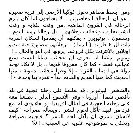
ومن أبسط مظاهر تحول كوكبنا الأرضي إلى قرية صغيرة
. هو ان الرحالة المعاصرين .. لا يحتاجون لما كان يلزم
الرحالة في القرون الماضية ,من وقت لكتابة و وقت
لنشر تجارب وعجائب رحلاتهم .. بل رحالة زمننا اليوم -
ويسمون : يوتيوبرز - يمكنهم أن يقدموا لسكان القرية
ذات ال 6 قارات ( الدنيا ) .. رحلاتهم مصورة حية فيديو
اونلاين بالانترنت بكل فروعه.. يرونها في التو والحال .. !
ومنهم يمكننا ان نعرف ان عجائب دنيانا ليست سبع
عجائب فقط - كما كان معروفا قديما .. بل لا تكاد توجد
دولة في الدنيا - القرية - إلا وفيها عجائب دنيوية - منها
الحديث كما منها القديم والقديم جداً - تنفرد بها وحدها - !
والشخص اليوتيوبر , قد يطلعنا علي رحلة عجيبة في بلد
بأقصي شمال أوروبا - وفي الأسبوع التالي . يطلعنا معه
علي رحلته العجيبة في أدغال افريقيا - و لقاء ودي له. مع
فرد من قبيلة تأكل لحوم البشر .. ويسأله بصراحة " كيف
لانسان بشري أن يأكل لحم البشر ؟ فيجيبه بصراحة
ويحكي له بموضوعية عفوية عن السبب .. ! 😕