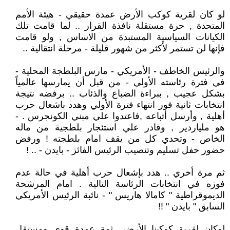
لو كان لقرية كوكب الأرض عمدة حقيقي - هيئة الأمم
المتحدة , حرة مستقلة نافذة القرار .. لما قامت تلك
الكيانات السياسية المستبدة من الاساس , ولو قامت
فإنها لن تستمر لأكثر من شهور قليلة - مرحلة انتقالية ..
والرئيس الخاطف - الأمريكي - مارس البلطجة المحلية -
في فترة رئاسته الأولي - من قبل أن يمارسها عالمياً
بشكل عجيب , ببراءة الضباع والذئاب .. برفضه نتيجة
انتخابات ثانية فور انتهاء فترة الأولي وهدد باشعال حرب
أهلية , وأرسل أتباعه ,فاعتدوا علي مبني الكونجرس . -
هو ملياردير , وقادر علي استئجار بلطجية من ماله
الخاص - وتحدي كل من يقف امام بلطجته ! ورفض
حضور حفل تسليم وتنصيب الرئيس الفائز - بايدن - .. !
ثم مرة أخري .. هدد بإشعال حرب أهلية في حالة عدم
فوزه في انتخابات الرئاسة التالية . امام المرشحة
الديموقراطية " كامالا هاريس " - نائبة الرئيس الأمريكي
السابق " بايدن " !!
لوكان لقرية كوكبنا الأرضي ثمة عمدة قوي ومستقل