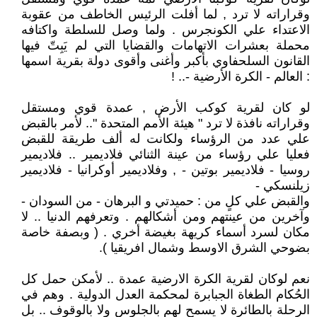
وقراراته لا ترد , لما أفلت الرئيس الخاطف من عقوبة
الاعتداء علي الكونجرس . ولما وصل للسلطة واكتافه
محملة بعشرات الاتهامات والقضايا التي لم يَبِتّ فيها
القانون السلحفاوي بأكبر وأغنى وأقوى دولة بقرية اسمها
: العالم - الكرة الأرضية -.. !
لو كان لقرية كوكب الأرض , عمدة قوي ومستقل
وقراراته نافذة لا ترد " هيئة الأمم المتحدة ".. لأمر بالقبض
علي عدد من الرؤساء ولكانت له ألف طريقة للقبض
فعليا علي رؤساء من عينة الثنائي فلاديمير .. فلاديمير
روسيا - فلاديمير بوتين - , وفلاديمير أوكرانيا - فلاديمير
زيلنسكي -
والقبض علي كلٍ من : حميدتي و البرهان - من السودان -
وآخرين من عينتهم ومن أشكالهم . وتعرفهم الدنيا .. لا
مكان لسرد أسماء كريهة بغيضة أخري . ( وبصفة خاصة
بضوحي الشرق الاوسط وشمال افريقيا ).
نعم لوكان لقرية الكرة الارضية عمدة .. لأمكن حمل كل
الحُكام الطغاة الجبابرة لمحكمة العدل الدولية . وهم في
الرحلة بالطائرة لا يسمح لهم بالجلوس ولا بالوقوف .. بل