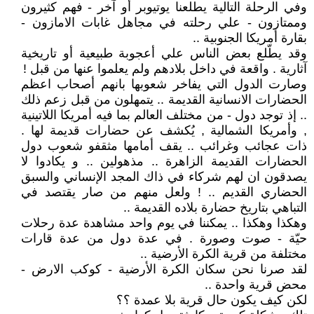
وفي الرحلة التالية يطلعنا يوتيوبر أو آخر - فهم كثيرون
وممتازون - علي رحلته في مجاهل غابات الامازون -
بقارة أمريكا الجنوبية ..
وقد يطّلع بعض الناس علي أعجوبة طبيعية أو تاريخية
آثارية . واقعة في داخل بلادهم ولم يعلموا عنها من قبل !
وصارت الدول التي يفاخر شعوبها بانهم أصحاب اعظم
الحضارات الانسانية القديمة .. يتمهلون من قبل زعم ذلك
.. إذ توجد دول - من مختلف العالم بما فيه أمريكا اللاتينية
, وأمريكا الشمالية , يُكشف عن حضارات قديمة لها .
ذات عجائب وغرائب .. يقف أمامها مثقفو شعوب دول
الحضارات القديمة الزاهرة .. مذهولين .. و يكادوا لا
يصدقون ان لهم شركاء في ذاك المجد الإنساني والسبق
الحضاري القديم .. ! ولعل منهم من صار يقتصد في
التباهي بتاريخ حضارة بلاده القديمة ..
وهكذا وهكذا .. يمكننا في يوم واحد مشاهدة عدة رحلات
حيّة - صوت وصورة . في عدة دول من عدة قارات
مختلفة من قرية الكرة الأرضية ..
لقد صرنا نحن سكان الكرة الأرضية - كوكب الارض -
محض قرية واحدة ..
لكن كيف يكون حال قرية بلا عمدة ؟؟