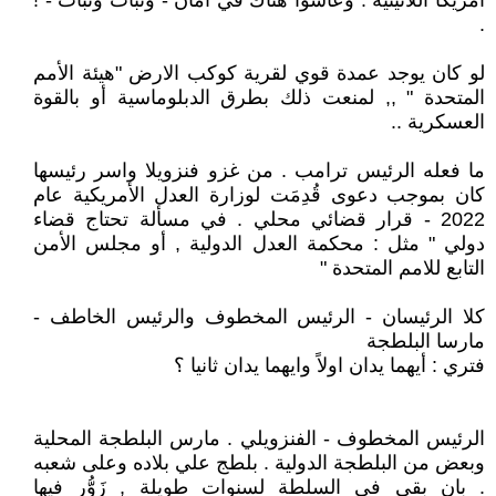
أمريكا اللاتينية . وعاشوا هناك في أمان - وتبات ونبات - !
.
لو كان يوجد عمدة قوي لقرية كوكب الارض "هيئة الأمم
المتحدة " ,, لمنعت ذلك بطرق الدبلوماسية أو بالقوة
العسكرية ..
ما فعله الرئيس ترامب . من غزو فنزويلا واسر رئيسها
كان بموجب دعوى قُدِمَت لوزارة العدل الأمريكية عام
2022 - قرار قضائي محلي . في مسألة تحتاج قضاء
دولي " مثل : محكمة العدل الدولية , أو مجلس الأمن
التابع للامم المتحدة "
كلا الرئيسان - الرئيس المخطوف والرئيس الخاطف -
مارسا البلطجة
فتري : أيهما يدان اولاً وايهما يدان ثانيا ؟
الرئيس المخطوف - الفنزويلي . مارس البلطجة المحلية
وبعض من البلطجة الدولية . بلطج علي بلاده وعلى شعبه
. بان بقي في السلطة لسنوات طويلة , زَوُّر فيها