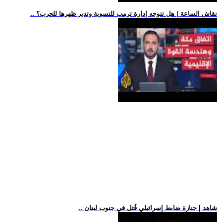
.. نقاش الساعة | هل تتوجه إدارة ترمب للتسوية وتدير ظهرها للحرب؟
.. شاهد | جنازة ضابط إسرائيلي قُتل في جنوب لبنان