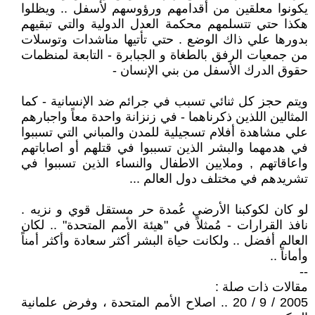
يكونوا معلقين من أقدامهم ورؤوسهم لأسفل .. ويظلوا
هكذا حتي تتسلمهم محكمة العدل الدولية والتي تبقيهم
بدورها علي ذاك الوضع . حتي تأتيها مناشدات وتوسلات
من جمعيات الرفق بالطغاة و الجبابرة - التابعة لمنظمات
حقوق الدرك الأسفل من بني الإنسان -
ويتم حجز كل ثنائي تسبب في جرائم ضد الإنسانية - كما
المثالين اللذين ذكرناهما - في زنزانة واحدة معاً واجبارهم
علي مشاهدة أفلام تسجيلية للمدن والمباني التي تسببوا
في هدمهما والبشر الذين تسببوا في قتلهم أو اصاباتهم
واعاقاتهم , وملايين الاطفال والنساء الذين تسببوا في
تشريدهم في مختلف دول العالم ...
لو كان لكوكبنا الأرضي عُمدة حر مستقل قوي و نزيه .
نافذ القرارات - مُمثلاً في "هيئة الأمم المتحدة" .. لكان
العالم أفضل .. ولكانت حياة البشر أكثر سعادة وأكثر أمناً
وأماناً ..
--
مقالات ذات صلة :
2005 / 9 / 20 .. اصلاح الأمم المتحدة ، وفرض علمانية