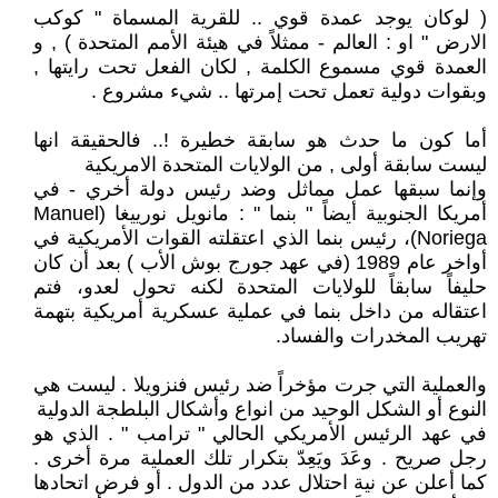
( لوكان يوجد عمدة قوي .. للقرية المسماة " كوكب
الارض " او : العالم - ممثلاً في هيئة الأمم المتحدة ) , و
العمدة قوي مسموع الكلمة , لكان الفعل تحت رايتها ,
وبقوات دولية تعمل تحت إمرتها .. شيء مشروع .
أما كون ما حدث هو سابقة خطيرة !.. فالحقيقة انها
ليست سابقة أولى , من الولايات المتحدة الامريكية
وإنما سبقها عمل مماثل وضد رئيس دولة أخري - في
أمريكا الجنوبية أيضاً " بنما " : مانويل نورييغا (Manuel
Noriega)، رئيس بنما الذي اعتقلته القوات الأمريكية في
أواخر عام 1989 (في عهد جورج بوش الأب ) بعد أن كان
حليفاً سابقاً للولايات المتحدة لكنه تحول لعدو، فتم
اعتقاله من داخل بنما في عملية عسكرية أمريكية بتهمة
تهريب المخدرات والفساد.
والعملية التي جرت مؤخراً ضد رئيس فنزويلا . ليست هي
النوع أو الشكل الوحيد من انواع وأشكال البلطجة الدولية
في عهد الرئيس الأمريكي الحالي " ترامب " . الذي هو
رجل صريح . وعَدَ ويَعِدّ بتكرار تلك العملية مرة أخرى .
كما أعلن عن نية احتلال عدد من الدول . أو فرض اتحادها