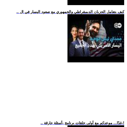
.. كيف يتعامل الحزبان الديمقراطي والجمهوري مع صعود اليسار في ال
.. غدًا... موعدكم مع أولى حلقات برنامج -أسئلة حارقة-!