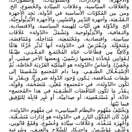
والأَجْهِزَة، والإدارات، والسُلُوكِيَّات، والتَصَوُّرَات،
والعَلَاقَات السيّاسية، وعلاقات السِيّادة والخُضوع، الخ.
ومن بين المُكوّنَات الأساسية في الدَّولة، نَجد الأجهزة
الـقَمْـعِيَة، وأجهزة التَدْبِير والتَسْيِير، والأجهزة الأَيْدِيُّولُوجِيَّة،
الخ. وَالدَّوْلة هي آليّات لِلهيمنة السياسية، والاقتصادية،
والثـقافية، والأَيْدِيُّولوجية. وَتَشْمَلُ «الدّولة» عَلَاقَات
سِيَاسِيَة، واقتصادية، ومُجْتَمَعِيَة، مُتَدَاخِلَة، وَمُتَنَاقِضَة،
وَمُتَحَوِّلَة. وَيُـفْتَرَضُ في «الدّولة» أنها تُدَبِّر جُزْءًا هَامًّا
وَكَافِيًّا مِن قِطَاعَات حَيَاة المُجْتَمَـعِ المَـعْـنِـي، طِبْـقًا
لِـقَوَانِين مُحَدَّدَة (بعضها رَسْمِيّ، وَبعضها الآخر ضِمْنِي، أو
مَخْفِيّ). وَأَسَاسُ «الدّولة» هو المِلْكِيَة الفَرْدِيَة الخَاصَّة، ثُمّ
الْاِسْتِـغْـلَال الطَبَـقِـي. وما دام المُجتمع مُنْـقَسِمًا إلى
طبقات مُتـناقضة، يَـكون وُجود الدّولة ضروريًّا. وَبِـقَدْرِ مَا
تَكُون «الدّولة»، في «مُجتمع» مُعَيَّن، مُتَضَخِّمَة، وَقَوِيَّة،
بِـقَدْر مَا تَكُون التَنَاقُضَات الطَبَـقِـيَة في هذا «المُجتمع»
حَادَّة، أو مُسْتَـعْصِيَة، أو صِدَامِيَّة، أو غَيٍر قَابِلَة لِلتَوْفِيق
فيما بَيْنَهَا.
وَيَخْتَلِفُ مَفْهُوم «النِظَام السِيَاسِي» عن مَفْهُوم «الدّولة».
فَإِنْ كَان المُكَوِّن البَارِز في «الدّولة» هو إِدَارَات مُتَشَـعِّبَة،
وَأَجْهِزَة مُنَـفِّذَة، وَعَلَاقَات سِيَّادَة وَخُضُوع، وَقَمْعٌ قَانُونِي،
وَعُنْـف مُؤَسَّـسٌ، واحتـكار للسِّلاح والعنـف، وشَرعية