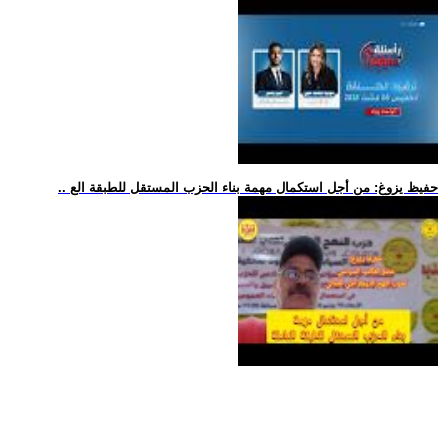
.. حفيظ يزوغ: من أجل استكمال مهمة بناء الحزب المستقل للطبقة الع