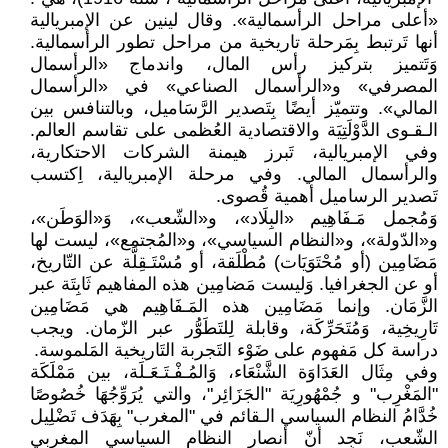
«أعلى مراحل الرأسمالية». وقال لينين عن الإمبريالية
أنها تَرتبط بِمَرحلة تاريخية من مراحل تطور الرأسمالية.
وَتَتميز بتركيز رأس المال، واندماج «الرأسمال
المصرفي» و«الرأسمال الصناعي» في «الرأسمال
المالي». وتتميّز أيضًا بِتَصدير الرَّسَاميل، وبالتنافس بين
الـقـوى الدَّوْلَتِيَة والاقتصادية العُظمى على تقاسم العالم.
وفي الإمبريالية، تَبرز هيمنة الشركات الاحتكارية،
والرأسمال المالي. وفي مرحلة الإمبريالية، اِكتسب
تَصدير الرساميل أهمية قُصوى.
وَمُجمل مَـفَاهِيم «البِلَاد»، و«الشّعب»، وَ«الوَطَن»،
و«الدّولة»، و«النظام السياسي»، و«المُجتمع»، ليست لها
مَضَامِين (أو مُحْتَوَيَات) مُطْلَقة، أو مُسْتَـقِلَّة عن التّاريخ،
أو عن الجغرافيا. وَليست مَضامِين هذه المفاهيم ثَابِتَة عبر
الزَّمَان. وإنما مَضَامِين هذه المَـفَاهِيم هي مَضَامِين
تَارِيخِية، وَمُتَحَرِّكَة، وقابلة لِلتَطَوُّر عبر الزّمان. ويجب
دراسة كل مَفهوم على ضَوْء التَجربة التَاريخية المَلموسة.
وفي مِثَال العَدَاوَة الشَّنْعَاء، وَالمُـفْـتَـعَـلَة، بين مَمْلَكَة
"المَغْرِب" و جُمْهُورِيَة "الجَزَائِر"، والتي يُرَوِّجُهَا خُصُوصًا
خُدَّامُ النظام السياسي الـقائم في "المغرب" بِهَدَف تَضْلِيل
الشّعب، نَجِد أنّ أنصار النظام السياسي المغربي