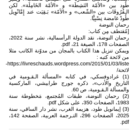
طُود بين «الأمّة النَشِطَة» و «الأمّة الخَامِلَة». لكن
الـفُرُوقَات بين «الشّعب» و «الأمّة» بَـقِيَت عند إِمَّانْوِيل
طُودْ غامضة نِسْبِيًّا.
رحمان النوضة
[مُقتطف مِن كتاب:
رحمان النوضة، نقد الدولة الرأسمالية، نشر سنة 2022،
الصفحات 178، الصيغة 21، pdf.
ويمكن تنزيل هذا الكتاب بالمجان من مدوّنة الكاتب مثلا
من لائحة كتبه :
https://livreschauds.wordpress.com/2015/01/03/liste-
لائحة/
(1) غرادوفسكي، في كتابه «المسألة الـقـومية في
التاريخ والأدب»، ذكره جورج طرابيشي، الماركسية
والمسألة الـقـومية، ص 60.
(2) رحمان النوضة، طبقات المُجتمع، مَخطوطة سنة
1983، الصفحات 350، على شكل pdf.
(3) إيمانويل طود، هزيمة الغرب، نشر دار الساقي، سنة
2025، الصفحات 296، التـرجمة العربية، الصفحة 142،
pdf.