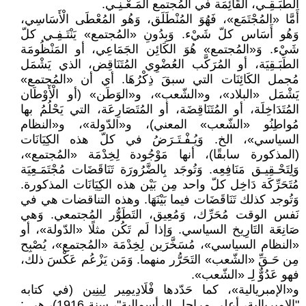
الطَبَـقِـي، القَائِمَة في المُجتمع المَـعْـنِـي.
أَمَّا «المُجْتَمَع»، فَهُوَ المُنْطَلَق، وَهُو المُعْطَى الْأَسَاسِي،
وَهُو أَسَاس كلّ شَيْء. وَبِدُونِ «المُجتمع» يَنْتَـفِـي كلّ
شَيْء. وَ«المُجتمع» هُوَ الكَائِن الجَمَاعِي، أو المَنْظُومَة
الطَبَـقِيَة، أو المُرَكَّب العُضْوِي المُتَنَاقِض، الذي يَشْمَل
مُجمل الكَائِنَات التي سبقَ ذِكْرُهَا. أي أن «المُجتمع»
يَشْمَل «البلاد»، و«الشّعب»، و«الوَطَن» (أو الْأَوْطَان
المُتَدَاخِلَة، أو المُتَنَاقِضَة، أو المُتَصَارِعَة، التي يَحْلُمُ بها
مُواطِنُو «الشّعب» المعني)، و«الدّولة»، و«النظام
السياسي»، الخ. وَيُـفْـتَـرَضُ في كلّ هذه الكِيَانَات
(المذكورة سابقًا)، أنها مَوْجُودة لِخِدْمَة «المُجتمع»،
وَلِتَحْـقِيـق مَنَافِعِه. وَتُوجَد بِالضَّرُورَة تَنَاقَضَات مُجْتَمَـعِيَة
مُتَحَرِّكَة دَاخِل كلّ واحد مِن بَيْن هذه الكِيَانَات المذكورة.
وَتُوجد كذلك تَنَاقَضَات فيما بَيْنَهَا. وهذه التناقضات هي في
نَفس الوقت مُحَرِّك، وَمُعِيق، التَطَوُّر المُجتمعي. وَهي
صَانِعَة التَارِيخ السياسي. وَإذا لَم تَكُن مثلًا «الدّولة»، أو
«النظام السياسي»، مُسَخَّرَين لِخِدْمَة «المُجتمع»، يُصْبِح
مِن حَـقِّ «الشّعب» التَحَرُّر منهما. وَمَن يَزْعُم عَكْسَ ذلك،
فهو عَدُوٌّ لِـ «الشّعب».
و«الإمبريالية»، كما حَدّدها فْلَادِيمِير لِينِين (في كتابه
"الإمبريالية، أعلى مراحل الرأسمالية"، سنة 1916)، هي :