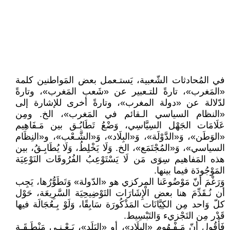
في المُحادثات الشّعبية، يَستـعمل بعض المَواطنين كلمة
«المَغرب»، تارةً للتـعبير عن «شَعب المَغرب»، وتارةً
لدّلالة عن «دولة المغرب»، وتارةً أخرى للإشارة إلى
«النظام السياسي الـقائم في المَغرب»، الخ. ومِن
عَلَامَات الجَهْل السِيَّاسِي، وَضْعُ تَطَابُـق بين مَـفَاهِيم
«الوَطَن»، وَ«الدَّوْلَة»، وَ«البِلَاد»، وَ«الشَّـعْب»، و«النِظَام
السياسي»، وَ«المُجْتَمَع»، الخ. وَلَا يَخْلِطُ، وَلَا يُطَابِـقُ، بين
هذه المَفاهيم سِوَى مَن لَا يَسْتَوْعِبُ الفُرُوقَات النَوْعِيَة
المَوْجُودَة فيما بينها.
وَرَغْمَ أنّ مَوْضُوعَنا المركزي هو «الدّولة» وَتَطَوُّرُها، يَجِب
أن نُـقَدِّمَ هنا بعض الْإِشَارَات التَوْضِيحِيَة السَّرِيعَة، حَوْل
كلّ وَاحد مِن الكِيَّانَات المَذْكُورَة سَابِقًا، وَلَوْ بِـعُجَالَة فيها
قَدْر مِن التَجْزيء وَالتَبْسِيط.
فَأَقُول أنّ مَـفْـهُوم «البِلَاد»، أو «البَلَد»، يَـعْـنِـي مَنْطَـقَـة