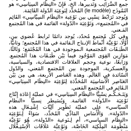
جمع الضَّرَائِب وَتَدبيرها، الخ، فَإِنّ «النِظَام السِيَاسِي» هو
النَمُوذَج (le modèle) المُحَدِّد لِنَوعِيَة الدّولة القَائِمَة.
وَيُوجد تَرَابُط نِسْبِي بين نَوْعِية «النِظَام السِيَّاسِي» القَائِم
في «المُجتمع»، وَنَوْعِيَة «الدّولة» القائمة في هذا المُجتمع
المَـعني.
وفي كل مُجتمع مُحدّد، يُوجد دائمًا تَرابط عُضوي بين،
أَوَّلًا، نَوْعِيَّة أَنْماط الإنـتاج الـقائمة في هذا المُجتمع؛ وثانيًّا،
الطَبَـقَات المُجتمعية الـموجودة في هذا المُجْتَمَع؛ وَثَالثًا،
مَوَازِين القِوَى المَوْجُود فيما بَيْن طَبَـقَات هذا المُجتمع.
وَرَابعًا، نوعية وحجم العلاقات الاقتصادية، والسياسية،
والعسكرية، الموجودة بين المُجتمع المَعني، والدّول
السّائدة في العَالَم. وهذه العَناصر الأربعة، هي مِن بَيْن
العَنَاصِر الْأَسَاسِيَة المُحَدِّدَة لِنَوْعِيَة «النِظَام السِيَاسِي»
الـقَائِم في المُجتمع المَعني.
وَيَتَـحَـكَّـم نِسْبِيًّا «النِظَام السِيَاسِي» في عمليّة إِعَادَة إِنْتَاج
نَوْعِيَة «الدّولة» القائمة. وَيُسَيطر نِسبيًّا «النظام
السيّاسي» على عمليّة تَطْوِير آلِيَّات اِشْتِـغَالِ هذه
«الدّولة». وَالْأَسَاس المَادِّي المُحَدِّد، سَوَاءً لِـنَوْعِيَة
«النِظَام السياسي»، أم لِـنَوعية «الدّولة»، هُوَ نَوْعِيَّة
مَنْظُومَة المِلْكِيَة الخَاصَّة، وَنَوْعِيَّة عَلَاقَات الْاِسْتِـغْلَال