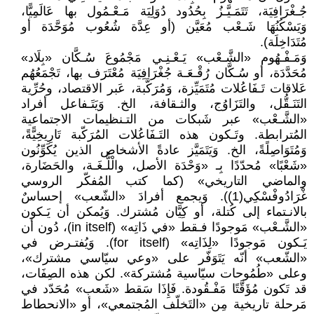
جُـغْرَافِيَة، تَتَمَـيَّـزُ بِحُدُود دُوَلِيَة مَـعْـمُول بها عَالَمِيًّا،
وَيَسْكُنُهَا شَـعْب مُعَيَّن (أو عِدَّة شُعُوب مُوَحَّدَة أو
مُتَدَاخِلَة).
وَمَـفْـهُوم «الشَّـعْب» يَـعْـنِـي مَجْمُوعَ سُـكَّان «بِلَاد»
مُحَدَّدَة، أو سُـكَّان رُقْـعَـة جُغْرَافِيَة مُعْتَرَف بها، تَجْمَعُهُم
عَلاقات تَـفَاعُلات مُتَمَيِّزة، وَمُرَكَّبة، عَبر الاقتصاد، وحُرِّية
التَنَـقُّل، والتَزَاوُج، والثـقافة، الخ. وَيَتَـفاعل أفراد
«الشَّـعْب» عبر شَبكات من التـنظيمات الاجتماعية
المُترابطة. وتَـكون هذه التَـفَاعُلات المُرَكّبة تَارِيخِيًّةً،
وَمُتَوَاصِلًةً، الخ. وَيَتَمَيَّز عادةً الأشخاص الذين يُكَوِّنُون
«شَعْبًا» مُحدّدًا بِـ «وَحْدَة الأصل، والْلُّـغَـة، والحَضَارة،
والماضي التاريخي» (كما كتب المُفكّر الروسي
غْرَادُوفْسْكِي(1)). وَيجمع أفرادَ «الشّعب» إحساسٌ
بالانـتماء إلى كُتلة، أو كِيَّان مُشترك. وَيُمكن أن يَـكون
«الشَّـعْب» مَوجودًا فـقط «في ذَاتِه» (in itself)، دُون أن
يَـكون مَوجودًا «لِذَاتِه» (for itself). وَيُفتـرض في
«الشّعب» أنّه يَتَوَفّر على «وعي سيّاسي مشترك»،
وعلى «طُمُوحات سيّاسية مُشتركة». لكن هذه الصِفَات،
قد تَكون مُؤَقَّتًا مَفْـقُودة. فَإِذَا سَقط «شَعب» مُحَدّد في
مَرحلة تاريخية مِن «التَخلّف المُجتمعي»، أو «الانحطاط