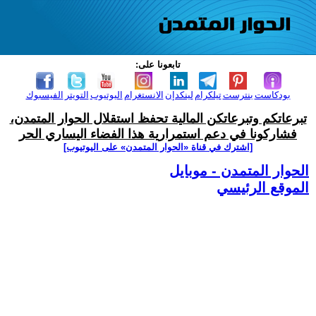
تابعونا على:
بودكاست
بنترست
تيلكرام
لينكدإن
الانستغرام
اليوتيوب
التويتر
الفيسبوك
تبرعاتكم وتبرعاتكن المالية تحفظ استقلال الحوار المتمدن،
فشاركونا في دعم استمرارية هذا الفضاء اليساري الحر
[اشترك في قناة ‫«الحوار المتمدن» على اليوتيوب]
الحوار المتمدن - موبايل
الموقع الرئيسي