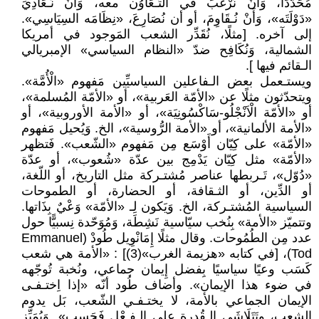
مُحَدَّدًا، وَأَنْ نَرْغَبَ في التَـعَاوُن معه، وَأَنْ نُـعَادِيَ
«دَوْلَتَه»، وَأَنْ نُـقَاوِمَ، أو أن نُصَارِعَ، «نِظَامَه السِيَاسِي».
إلى آخره. [مثلًا، نُقَدِّر الشعب المَوجود في أمريكا
الشمالية، وَنُكَافِح ضدّ «النظام السياسي» الإمبريالي
الـقائم فيها ].
ويستـعمل بعض الـفاعلين السياسيِّين مَفهوم «الْأُمَّة».
ويتحدّثون مثلًا عن «الأمّة العَربية»، أو «الأمّة المُسلمة»،
أو «الأمّة الْاَنْجْلُو-سَاكْسُونِيَة»، أو «الأمة الأوروبية»، أو
«الأمة الألمانية»، أو «الأمة الرُّوسية»، الخ. وَيُحيل مَفهوم
«الأمّة» على كِيّان أَوْسَع مِن مَفهوم «الشّعب». فَتظهر
«الأمّة» مثل كِيّان يَدْمِج بين عدّة «شُعوب»، أو عدّة
«دُوّل»، تَـربطها عناصر مُشتـركة مثل التاريخ، أو اللّغة،
أو الدِّين، أو الثـقافة، أو الحضارة، أو الطموحات
السياسية المُشتـركة، الخ. وَيَكون لِـ «الأمّة» وَعْيٌ بِذَاتها.
وتتميّز «الأمة» بِنُخب سيّاسية نَشِطَة، وَمُوَحّدة نِسبيًّا حول
عدد مِن الطُمُوحات. وقال مثلًا إِمَانْوِيل طُودْ (Emmanuel
Tod)، [في كتابه «هزيمة الغرب»(3)] : «الأمة هي شعب
كَسَب وعيًا سياسيًا بِفضل إِيمان جماعي، ونُخبة تُوجّهه
في ضوء هذا الإيمان». وأضاف طُود أنّه «إذا اِختـفـى
الإيمان الجماعي بالأمة، لا يختـفـي الشّعب، بَل يدوم
الشعب، وتَتَلَاشَى الـقُدرة على الـفِـعْل فَحَسب». وَيُمَيِّز