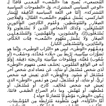
المُجتمعي»، يُصبح هذا «الشّعب» المَـعـنـي فَاقدًا لِـ
«الوعي السياسي المشترك»، وَلِـ «الطموحات السياسية
المُشتركة». [أمّا في اللّغة السياسية الدَّقِيقَة لِلْيَسَار
الماركسي، يَشْمَل مَـفْهُوم «الشّعب» العُمَّالَ، وَالفلَّاحِين
الصِغَار، والمُتَوسِّطِين، وَعُمُوم الكَادِحِين المَأْجُورِين
المُسْتَـغَلِّين، وَكذلك الأشخاص اللّذين لَا يَسْتَـغِلُّون وَلَا
يُسْتَـغَلُّون(2)، والمَسُودِين، والمُهَمَّشِين؛ وَالمُسْتَـغِـلِّـيـن
الصِغَار. وَلَا يَشْمَل مَفْهُوم «الشّعب» فِئَات الحُكَّام،
والسَّائِدِين، وَالمُسْتَـغِلِّين الكبار].
وَمَـفْـهُوم «الوَطَن»، ليس هو «التُرَاب الوَطَنِي»، وَإِنَّمَا هو
تَصَوُّرَات سِيَّاسِية، تَرْبِطُ بين «بِلَاد» مُحَدَّدَة، وَ«شَعْب» (أو
شُعُوب) مُعَيَّنَة، وَطُمُوحَات سِيَّاسِيَة وَتَارِيخِيَة دَقِيقَة. [وَلَوْ
أنه في الوَاقِع المَلْمُوس، يَختلـف مَعنى مَفهوم «الوَطَن»
لَدَى شخص مُسْتَـغِل أو سَائِد، عَن مَعناه لدى شخص آخر
مُسْتَـغَل أو مَسُود. وَ«الوَطَن» الذي يَعِيش فيه شخص
ثَرِيٌّ، أو سَائِد، أو مُسْتَـغِلٌّ، ليسَ هو نَـفس «الوَطَن» الذي
يَعيش فيه شخص مُخَالِف، كَادِح، أو مُسْتَـغَل، أو
مُضْطَهَد، أو مُهَمَّش. وما دام الصراع الطبقـي قائمًا،
يَـكون «الوطن» مَوْضُوعًا مُتَصَارَعًا حوله ].
أَمَّا «الدَّوْلَة»، فَهِيَ مَنْظُومَة مُتَرَابِطَة مِن المُؤَسَّـسَات،