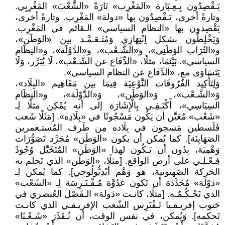
يَـقْصِدُون بِـعِـبَارة «المَغْرِب» تَارَةً «الشَّعْبَ» المَغْرِبِي.
وتارةً أخرى، يَـقْصِدُون بها «دولة» المَغْرِب. وتارةً أخرى،
يَقْصِدون بها «النظام السياسي» الـقائم في المَغْرِب.
وَيَخْلِطُون بشكل اِنْتِهَازِي وَمُتَـعَـمَّـد بين «الوَطَن»،
و«التُرَاب الوَطَنِي»، و«الشَّـعْب»، و«الدَّوْلَة»، و«النِظَام
السياسي». بَيْنَمَا، مثلًا، «الدِّفَاع عن الشَّـعْب»، لَا يُبَرِّر، وَلَا
يَتَسَاوَى مع، «الدِّفَاع عن النظام السياسي».
وَلِتَأْكِيد الفُرُوقَات النَّوْعِيَة فِيمَا بين مَفَاهِيم «البِلَاد»،
وَ«الشَّـعْب»، وَ«الوَطَن»، وَ«الدَّوْلَة»، و«النِظَام
السِيَاسِي»، أَكْتَـفِـي بِالْإِشَارَة إلى أنه يُمْكِن مثلًا لِـ
«شَعْب» مُعَيَّن أن يَكُون مَسْجُونًا في «بِلَادِه». [مَثَلًا شَعب
فَلَسطين مَسجون في بِلَاده مِن طَرف المُستـعمرين
الصَهَايِنَة]. كما يُمكن أن يكون «الوَطَن» مُجَرَّد تَصَوُّرَات
وَهْمِيَة، بِدُون أن يَـكُون لهذا «الوَطَن» المُتَخَيَّل وُجُودٌ
فِـعْـلِـي على أرض الواقع. [مثلًا، «الوَطَن» الذي تَحلم به
الحَركة الصّهيونية، هو وَهْم أَيْدِيُّولُوجِي]. كما يُمكن لِـ
«دَوْلَة» مُحَدَّدَة أن تَكون عَدُوَّة مُـفْـتَـرِسَة لِـ «الشَعْب»
الذي تَحْـكُـمُـه. [مثلًا، كانـت «دَولة» الـفَصْل العُنصري في
جَنوب إفريـقـيا تَـفْتَرِس الشّعب الإفريـقـي الذي كانـت
تَحكمه]. وَيُمكن، في نفس الوقت، أن نُـقَدِّرَ «شَـعْـبًا»