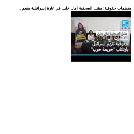
.. منظمات حقوقية: مقتل الصحفية آمال خليل في غارة إسرائيلية متعم