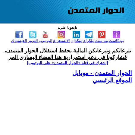
تابعونا على:
بودكاست
بنترست
تيلكرام
لينكدإن
الانستغرام
اليوتيوب
التويتر
الفيسبوك
تبرعاتكم وتبرعاتكن المالية تحفظ استقلال الحوار المتمدن،
فشاركونا في دعم استمرارية هذا الفضاء اليساري الحر
[اشترك في قناة ‫«الحوار المتمدن» على اليوتيوب]
الحوار المتمدن - موبايل
الموقع الرئيسي