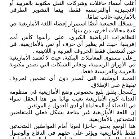
أغلب أسماء حافلات وشركات النقل مكتوبة بالعربية أو
الانجليزية أوالفرنسية فقط، بينما التشوير الطرقي
بالأمازيغية غائب تمامًا.
_تسجّل الجمعية أيضًا استمرار إقصاء اللغة الأمازيغية في
عدة مجالات أخرى، من بينها:
التظاهرات الرياضية الكبرى، على رأسها كأس أمم
إفريقيا، حيث لم يظهر أي حرف أو نص بالأمازيغية، في
حين تُستعمل فقط الحروف العربية و اللاتينية .
_على مستوى المعاملات البنكية، حيث لا تُعتمد الأمازيغية
في الأوراق الرسمية، ودفاتر الشيكات التي تصدر مكتوبة
بالعربية والفرنسية فقط.
العملة الوطنية، التي تُصدر دون أي تضمين لحروف
تيفيناغ على الإطلاق.
_نُسجل بقلق بليغ بخصوص وضع الأمازيغية في منظومة
العدالة كون الأمازيغية تغيب نهائيا من هذا الحقل سواء
في القضاء أو المحاماة أو لدى العدول و الموثقين .
إن اللغة الأمازيغية غير متاحة بشكل فعلي للمتقاضين
المتحدثين بالأمازيغية.
هذا الوضع يخلق حاجزًا لغويًا أمام المواطنين المتحدثين
فقط بالأمازيغية ويؤثر على حقهم في الدفاع والوصول