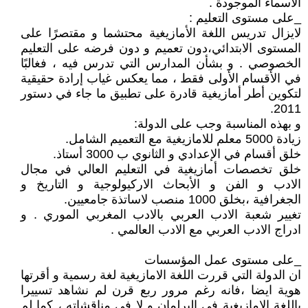
الاسماء الموجودة .
_على مستوى التعليم :
لايزال تدريس اللغة الأمازيغية محتشما و مقتصرًا على
المستوى الابتدائي،دون تعميم و دون فرضه على التعليم
الخصوصي . و بشأن المدارس التي تدرس فيه ، فغالبًا
في الأقسام الأولى فقط ، مما يعكس غياب إرادة حقيقية
لتكوين أطر أمازيغية قادرة على تطبيق ما جاء في دستور
2011.
و بهذه المناسبة وجب على الدولة:
زيادة 5000 معلم للامازيغية مع التعميم الشامل.
خلق أقسام في الإعدادي و الثانوي ب 3000 أستاذ.
خلق تخصصات أمازيغية في التعليم العالي في مجال
الادب و الفن و الأبحاث الاركيولوجية و التاريخ و
الجغرافية ،بخلق 1000 منصب لاساتذة جامعيين.
تغيير شعبة الادب العربي بالادب المغربي الموري . و
ادراج الادب العربي مع الادب العالمي .
_على مستوى عمل المؤسسات
ان الدولة التي قررت اللغة الامازيغية لغة رسمية و أقرتها
هوية ايضا ،فانه رغم مرور ربع قرن لم نشاهد تسييرا
باللغة الامازيغية في البرلمان و لا في مناقشاته ، كما لم