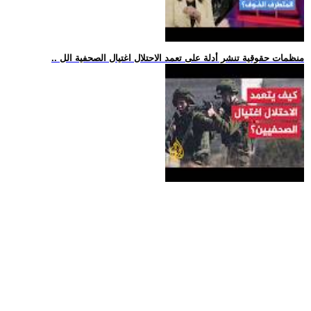
.. منظمات حقوقية تنشر أدلة على تعمد الاحتلال اغتيال الصحفية الل