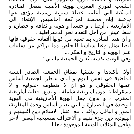
الشعب الموري المغربي لهويته الأصيلة بفضل المبادرة
الملكية التي أعلنته عطلة سنوية رسمية مؤدى عنها
جاعلة إياه محطة لمراكمة احاسيس الإنتماء الى
الأمازيغية ، أرضا ، و جسدا و هوية و ثقافة و حضارة و
نمط عيش من أجل التقدم نحو الدمقراطية .
و ان هذه المبادرة بما تعنيه من كونها التفاتة حقوقية فإنها
أيضا تمثل وعيا سياسيا للتخلص مما تراكم من سلبيات
على الهوية و التاريخ و الفكر ...
وفي الوقت نفسه، تُعلن الجمعية ما يلي :
أولا: تأكيدها و تشبثها بميثاق الجمعية الصادر السنة
الماضية في نفس اليوم و الذي سطر للجمعية أساس
عملها الحقوقي و هو ان لا منظومة حقوقية و لا
ديمقراطية بدون امازيغية شاملة ، و بدون فعلية أمازيغية
المغرب ، و بدون جعل الهوية الأمازيغية هي الهوية
الوحيدة في الصدارة و التي تعتبر أساس وحدة المغاربة/
المور و الباقي روافد ، مع اعتبار الاسلام دين أغلبيتهم و
اليهودية دين جزء منهم و الاعتراف بمسيحية البعض الآخر
وباقي التمثلات الدينية الموجودة فعليا .