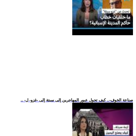
.. -صناعة الخوف-.. كيف تحول عبور المهاجرين إلى سبتة إلى -غزو- ل