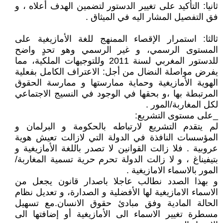
ثانيا: التأكيد على تغيير الدستور لتضمين الهدف أعلاه ، و
فق التفصيل المشار اليه في الميثاق .
ثالثا: استمرار الإقصاء الممنهج للغة الأمازيغية على
المستوى الرسمي، و غير الرسمي وهو تحدٍ واضح
للدستور المغربي لسنة 2011 وللتوجيهات الملكية، مما
يفرض مواصلة النضال من أجل: الاعتراف الكامل بفعلية
الهوية الأمازيغية وحماية ممارستها و ممارسة الحقوق
المرتبطة بها ،و بحقها في الوجود في النسيج الاجتماعي
لكل المغاربة/المور .
_على مستوى التشريع:
لم يتقدم التشريع لارتباطه بالحكومة و البرلمان و
المؤسسات النافذة في الدولة التي لازالت تعيش هوية
عروبية . فلا زالت القوانين لا تصدر باللغة الأمازيغية و
بتيفيناغ ، و لا زالت الدولة تحرم حرية تسمية المغاربة/
المور بالاسماء الامازيغية .
و بهذا الصدد نطالب عاجلا باصدار قانون يجعل من
الاسماء الامازيغية لها الأفضلية و الصدارة، و تعديل نظام
الحالة المادية وفق مبادئ حقوق الانسان.مع تسهيل
مسطرة تغيير الاسماء الى الأمازيغية أو إضافتها الى