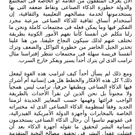
الآن يعرف المثقفون من العامة أو الخاصة فى المجتمع
والدولة خطورة الذكاء الصناعى ونقاط ضعفه التى بها
يستخدمونها لخدمة ‏مصالحهم التعليمية والثقافية، إن
أستخدام أنساق ثقافية للذكاء الصناعى مرعبة مجرد
التفكير فيها وما يمكن فعله فى مجتمعات ‏كاملة ونحن ما
زلنا نتكلم عن أنفسنا كأننا نفهم الأمور الكونية بطريقة
تختلف عنهم لذلك سيكون النجاح حليفنا، من هنا علينا
‏تحذير الجيل الحاضر من خطورة التواكل والضعف وترك
أنفسنا فريسة سهلة فى مجتمعات تنتظر إفتراسنا مثال
ترامب الذى لن يترك ‏أحداً يسير ويفكر خارج السرب.‏
ومع ذلك لم يسأل أحداً كيف لترامب هذه القوة ليفعل
ذلك؟ كل هذه الأفكار والخطط هل هى إنسانية أم أشرك
فيها الذكاء الصناعى ‏ويطبقها حرفياً، ترامب ليس همجياً
ولا مجنوناً بل نحن الذين لن نقرأ الأحداث بالطريقة
الواجب قرائتها وفهمها حسب المعايير ‏الجديدة لزمننا
الجديد وفقاً لمنظومة الذكاء الصناعى الذى له مختبراته
الخاصة بالمخابرات وأجهزة الدولة الأمريكية الفيدرالية،
فى ‏غفوتهم تناسوا أن رجال الذكاء الصناعى يستخدمون
إنسانية البشر لتحقيق ما تقوله أجهزة الذكاء بعد أن
فشلت عقول البشر فى ‏تحقيق مصالح النخبة المتقدمة