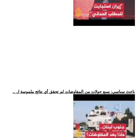
.. باحث سياسي: سبع جولات من المفاوضات لم تحقق أي نتائج ملموسة ل