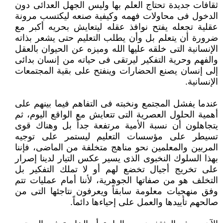
ثقافات جديدة تحتاج العلم بها وليس ‏الجهل العدائى دون
الدخول فى محاولات فهمه وكيفية صنعه ليكتسب مرونة
عقلية تجعله يفتح نوافذ عقله ليتعايش بحريه أكبر مع
‏ضرورة أن يتعلم بل وأن يطلب التعليم حتى يشعر بذاته
الإنسانية التى خلقه عليها الله وميزه عن الحيوان بالعقل
والفهم وحرية ‏التفكير ليرتقى فى حياته من إنسان بدائى
إلى إنسان يصنع الحضارات وينفتح على بقية المجتمعات
الإنسانية.‏
عندما يفشل المجتمع ونخبته فى التفاهم فيما بينهم على
أهمية الحلول العصرية التى تتعايش مع الواقع اليوم، ثم
يتجاهلون أن ‏نسبة الأمية مرتفعة جداً بل وهناك قوى
تسيطر على مؤسسات التعليم ليستمر على توجيه
المربين والمعلمين نحو مناهج متخلفة ‏من الماضى، فإننا
بهذا السلوك النخبوى الذى يسير عكس التيار لدينا إصرار
على تخريج أجيال تخضع لهم أو لا تملك التفكير بل
‏التخلف هو من صفاتها الجوهرية، لأننا أمام عمليات تتم
وفق منهجيات معلومة سابقاً ويعرفون نتاجئها التى من
صالحهم تأييدها ‏والعمل على إحياءها دائماً.‏