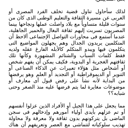
لذلك سأحاول تناول قضية تخلف الفرد المصرى أو
العربى عن مسيرة الثقافة والتعليم الوطنى الذى كان من
سنوات قليلة متساوياً ‏مع بلاد واصلت عملها ونجاحها بينما
المصريون تسربت إليهم ثقافة البغال والحمير الجاهلية،
عندما أستمع فى محاورات التواصل ‏الإجتماعى ألاحظ أن
المتكلمين يريدون الجدال وهم يجهلون المواضيع التى
يتكلمون فيها ويبدو المتكلم كالأبله الفارغ عقله ولديه
‏فقط كلمات السباب والشتائم المشهورة وكأنها تلك
ثقافتهم الغجرية أو البدوية، فكيف يمكن أن يفهم شخص
أو أشخاص مثل هؤلاء ‏تعبيرات عن الذكاء الصناعى أو
التنوير أو الديموقراطية أو التجديد أو العلم وهو يرفضها
من البداية لأنه نشأ على رفض قبول أى ‏معارف أو
موضوعات مغايرة لما يتم فرضها عليه منذ الصغر وحتى
شبابه؟؟ ‏
مما يجعل على هذا الجيل أو الأفراد الذين عزلوا أنفسهم
أو تم عزلهم بأيدى أولياء أمورهم وإدخالهم فى سجن
الماضى بل يتركونهم ‏بدون ثقافة ولا معرفة ولا محاولة
تهذيب سلوكياته لتتماشى مع العصر وتعريفهم أن هناك