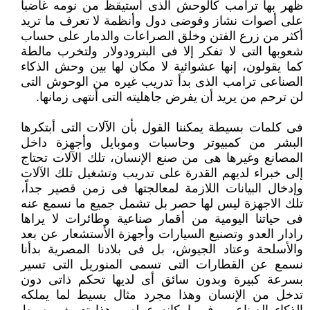
ظهر بها ترامب كالوحش الذى أستيقظ من نومه غاضباً
على أصوات نشاز وفوضى دول ‏وأنظمة لا تعرف ما تريد
أكثر من زرع الفتن وخلق الصراعات والدمار على حساب
شعوبها التى لا تفكر إلا فى البترودولار ولتخرب ‏مالطة
كما يقولون، إنها عشوائية لا مكان لها بين وحش الذكاء
الصناعى ترامب الذى بدأ تدريب غيره من الوحوش التى
لن ترحم ‏من يريد أن يفرض جاهليته التى أنتهى زمانها.‏
فى كلمات بسيطة يمكننا القول بأن الآلات التى أبتكرها
البشر من كمبيوتر وحاسبات وموبايل وأجهزة داخل
المصانع وغيرها هى من ‏صنع الإنسان، تلك الآلات تحتاج
إلى خبراء لديهم القدرة على تدريب وتشغيل تلك الآلات
وإدخال البيانات اللازمة لمعالجتها فى زمن ‏قصير جداً،
تلك الاجهزة ليس لها حصر بل تشمل جميع ما نسمع عنه
فى حياتنا اليومية من أقمار صناعية وطائرات لا يراها
رادار ‏العدو وتصنيع السيارات وأجهزة الأستشعار عن بعد
والأسلحة وعتاد الجيوش، بل فى بلادنا المصرية بدأنا
نسمع عن القطارات التى ‏تسمى المنوريل التى تسير
بسرعة كبيرة وبدون سائق أى لديها تحكم ذاتى دون
تدخل من الإنسان وهذا مجرد مثال بسيط لما يملكه