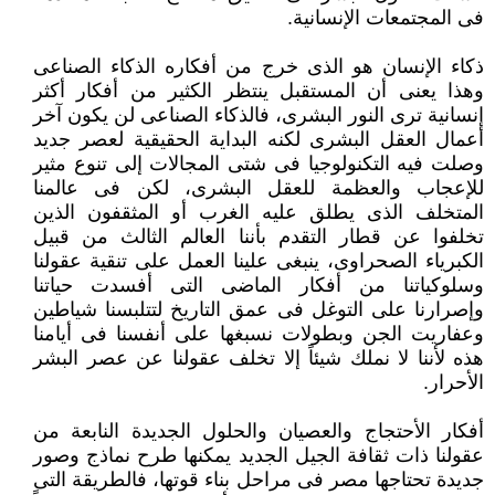
فى المجتمعات الإنسانية.‏
ذكاء الإنسان هو الذى خرج من أفكاره الذكاء الصناعى
وهذا يعنى أن المستقبل ينتظر الكثير من أفكار أكثر
إنسانية ترى النور ‏البشرى، فالذكاء الصناعى لن يكون آخر
أعمال العقل البشرى لكنه البداية الحقيقية لعصر جديد
وصلت فيه التكنولوجيا فى شتى ‏المجالات إلى تنوع مثير
للإعجاب والعظمة للعقل البشرى، لكن فى عالمنا
المتخلف الذى يطلق عليه الغرب أو المثقفون الذين
‏تخلفوا عن قطار التقدم بأننا العالم الثالث من قبيل
الكبرياء الصحراوى، ينبغى علينا العمل على تنقية عقولنا
وسلوكياتنا من أفكار ‏الماضى التى أفسدت حياتنا
وإصرارنا على التوغل فى عمق التاريخ لتتلبسنا شياطين
وعفاريت الجن وبطولات نسبغها على أنفسنا ‏فى أيامنا
هذه لأننا لا نملك شيئاً إلا تخلف عقولنا عن عصر البشر
الأحرار.‏
أفكار الأحتجاج والعصيان والحلول الجديدة النابعة من
عقولنا ذات ثقافة الجيل الجديد يمكنها طرح نماذج وصور
جديدة تحتاجها ‏مصر فى مراحل بناء قوتها، فالطريقة التى