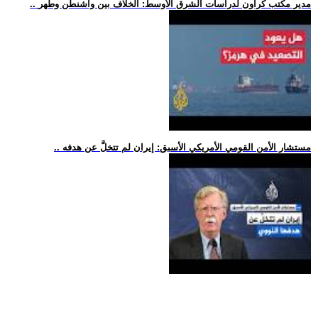
.. مدير مكتب كراون لدراسات الشرق الأوسط: الخلاف بين واشنطن وطهر
.. مستشار الأمن القومي الأمريكي الأسبق: إيران لم تتخلَّ عن هدفه