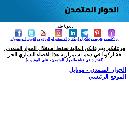
تابعونا على:
بودكاست
بنترست
تيلكرام
لينكدإن
الانستغرام
اليوتيوب
التويتر
الفيسبوك
تبرعاتكم وتبرعاتكن المالية تحفظ استقلال الحوار المتمدن،
فشاركونا في دعم استمرارية هذا الفضاء اليساري الحر
[اشترك في قناة ‫«الحوار المتمدن» على اليوتيوب]
الحوار المتمدن - موبايل
الموقع الرئيسي