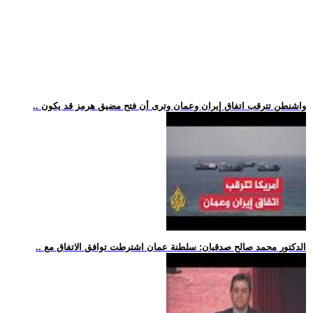
.. واشنطن تترقب اتفاق إيران وعمان وترى أن فتح مضيق هرمز قد يكون
.. الدكتور محمد صالح صدقيان: سلطنة عمان اشترطت توافق الاتفاق مع