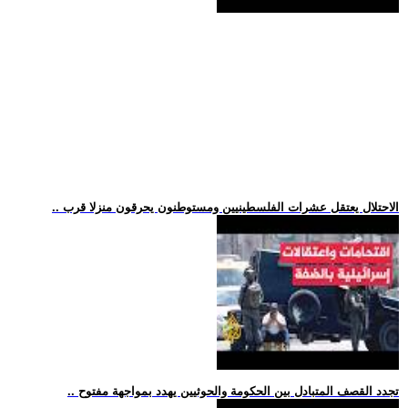
.. الاحتلال يعتقل عشرات الفلسطينيين ومستوطنون يحرقون منزلا قرب
.. تجدد القصف المتبادل بين الحكومة والحوثيين يهدد بمواجهة مفتوح