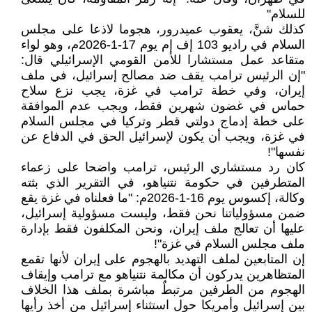
للسلام"
كذلك شنَّ، يعقوب عميدرور، هجوما لاذعا على مجلس
السلام في راديو 103 إف إم يوم 17-1-2026م، وهو لواء
متقاعد عمل مستشارا للأمن القومي الإسرائيلي قال:
"إن الرئيس ترامب يقف ضد مصالح إسرائيل، في ملف
إيران، وفي خطة ترامب في غزة، يجب نزع سلاح
حماس في غضون شهرين فقط، ويجب عدم الموافقة
على خطة إدماج دولتي قطر وتركيا في مجلس السلام
في غزة، ويجب أن يكون لإسرائيل الحق في الدفاع عن
نفسها"!
كان رد مستشاري الرئيس، ترامب واضحا على زعماء
المتطرفين في حكومة نتنياهو، في التقرير الذي بثته
وكالة، إكسوس يوم 16-1-2026م: "ما فعلناه في غزة يقع
ضمن مسؤولياتنا نحن فقط، وليست مسؤولية إسرائيل،
عليها أن تعالج ملف إيران، ونحن المكلفون فقط بإدارة
ملف مجلس السلام في غزة"!
إن المتابعين لملف التهديد بالهجوم على إيران لأنها تقمع
المتظاهرين يدركون أن مكالمة نتنياهو مع ترامب وإيقاف
الهجوم من الطرفين مرتبطٌ مباشرة بملف هذا الخلاف
بين إسرائيل وأمريكا حول استثناء إسرائيل من أخذ رأيها