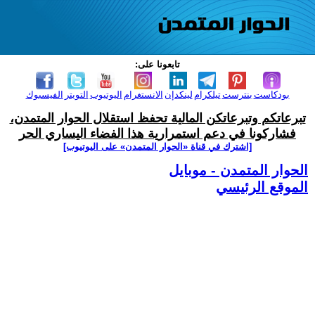
تابعونا على:
بودكاست
بنترست
تيلكرام
لينكدإن
الانستغرام
اليوتيوب
التويتر
الفيسبوك
تبرعاتكم وتبرعاتكن المالية تحفظ استقلال الحوار المتمدن،
فشاركونا في دعم استمرارية هذا الفضاء اليساري الحر
[اشترك في قناة ‫«الحوار المتمدن» على اليوتيوب]
الحوار المتمدن - موبايل
الموقع الرئيسي