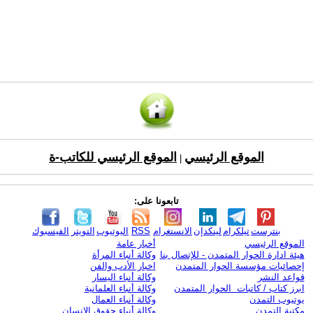
الموقع الرئيسي
الموقع الرئيسي للكاتب-ة
|
تابعونا على:
بنترست
تيلكرام
لينكدإن
الانستغرام
RSS
اليوتيوب
التويتر
الفيسبوك
الموقع الرئيسي
أخبار عامة
هيئة ادارة الحوار المتمدن - للإتصال بنا
وكالة أنباء المرأة
إحصائيات مؤسسة الحوار المتمدن
اخبار الأدب والفن
قواعد النشر
وكالة أنباء اليسار
ابرز كتاب / كاتبات الحوار المتمدن
وكالة أنباء العلمانية
يوتيوب التمدن
وكالة أنباء العمال
مكتبة التمدن
وكالة أنباء حقوق الإنسان