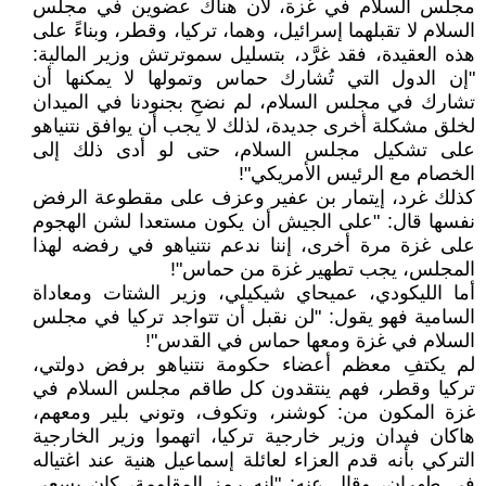
مجلس السلام في غزة، لأن هناك عضوين في مجلس
السلام لا تقبلهما إسرائيل، وهما، تركيا، وقطر، وبناءً على
هذه العقيدة، فقد غرَّد، بتسليل سموترتش وزير المالية:
"إن الدول التي تُشارك حماس وتمولها لا يمكنها أن
تشارك في مجلس السلام، لم نضحِ بجنودنا في الميدان
لخلق مشكلة أخرى جديدة، لذلك لا يجب أن يوافق نتنياهو
على تشكيل مجلس السلام، حتى لو أدى ذلك إلى
الخصام مع الرئيس الأمريكي"!
كذلك غرد، إيتمار بن عفير وعزف على مقطوعة الرفض
نفسها قال: "على الجيش أن يكون مستعدا لشن الهجوم
على غزة مرة أخرى، إننا ندعم نتنياهو في رفضه لهذا
المجلس، يجب تطهير غزة من حماس"!
أما الليكودي، عميحاي شيكيلي، وزير الشتات ومعاداة
السامية فهو يقول: "لن نقبل أن تتواجد تركيا في مجلس
السلام في غزة ومعها حماس في القدس"!
لم يكتفِ معظم أعضاء حكومة نتنياهو برفض دولتي،
تركيا وقطر، فهم ينتقدون كل طاقم مجلس السلام في
غزة المكون من: كوشنر، وتكوف، وتوني بلير ومعهم،
هاكان فيدان وزير خارجية تركيا، اتهموا وزير الخارجية
التركي بأنه قدم العزاء لعائلة إسماعيل هنية عند اغتياله
في طهران، وقال عنه: "إنه رمز المقاومة، كان يسعى