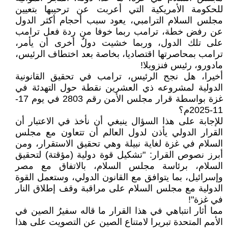
للحكومة الأمريكية التي أعربت عن ترحيبها بتعيين
مجلس السلام الترامبي، يعود سبب أحجام أكثر الدول
عن رفض خطة، ترامب ربما خوفا من ردة فعل ترامب
على تلك الدول، وربما خشيت دولٌ أخرى أن يأمر،
ترامب بمحاصرتها اقتصاديا، بخاصة بعد اختطاف الرئيس،
مادورو، رئيس فنزويلا!
أخيرا، هل نجح الرئيس، ترامب في تحقيق القانونية
الدولية لمشروعه ذي العشرين نقطة حول التهدئة في
غزة بواسطة قرار مجلس الأمن رقم 2803 في يوم 17-
11-2025م؟
للإجابة على هذا السؤال ينبغي أن نأخذ في الاعتبار أن
القرار الدولي يأذن لدول العالم أن تتعاون مع مجلس
السلام في غزة لغاية نبيلة وهي تحقيق الاستقرار، ومن
أبرز نصوص القرار: "تشكيل قوة دولية (مؤقتة) لتحقيق
السلام، برئاسة مجلس السلام، بالاتفاق مع مصر
وإسرائيل، بما يتوافق مع القانون الدولي، وستعمل القوة
الدولية مع مجلس السلام على مراقبة وقف إطلاق النار
في غزة"!
مما أثار انتباهي في هذا القرار ما قاله سفيرُ الصين في
الأمم المتحدة تبريرا لامتناع الصين عن التصويت على هذا