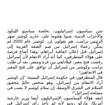
شن سياسيون إسرائيليون، بخاصة سياسيو الليكود
والأحزاب الدينية، شنوا هجوما على، جاريد كوشنر صهر
الرئيس ترامب، هم يقولون إن، كوشنر عام 2020 لم
يمكِّن زعماءَ إسرائيل من ضم الضفة الغربية إلى
إسرائيل قبل إعلان اتفاقية أبراهام، وهذا أضاع فرصة
على هؤلاء المتطرفين، كما أنه أراد الانتقام لأن إسرائيل
رفضت فتح معبر، فيلادلفي بين غزة ومصر، بعد أن طلب
ترامب وكوشنر من إسرائيل أن توافق على فتح المعبر
في الاتجاهين!
قال المتطرفون في حكومة إسرائيل اليمينية: "إن كوشنر
أراد الانتقام من إسرائيل، وهو شخص حالمٌ بتحقيق
السلام في الشرق الأوسط، إن سلام كوشنر لا يصب في
مصلحة إسرائيل"!
انتقد هؤلاء السياسيون الإسرائيليون أيضا وزير خارجية
أمريكا، ماركو روبيو لأنه لم يأخذ رأي إسرائيل في