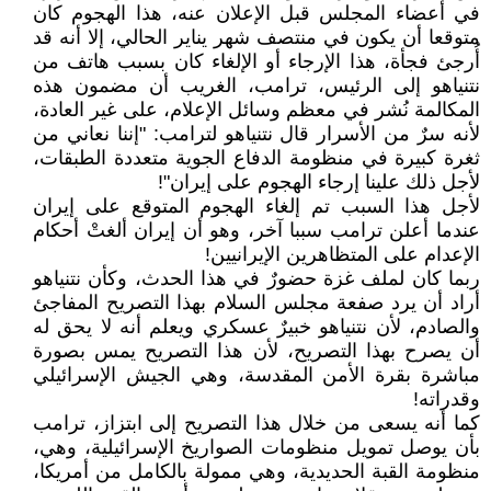
في أعضاء المجلس قبل الإعلان عنه، هذا الهجوم كان
متوقعا أن يكون في منتصف شهر يناير الحالي، إلا أنه قد
أُرجئ فجأة، هذا الإرجاء أو الإلغاء كان بسبب هاتف من
نتنياهو إلى الرئيس، ترامب، الغريب أن مضمون هذه
المكالمة نُشر في معظم وسائل الإعلام، على غير العادة،
لأنه سرٌ من الأسرار قال نتنياهو لترامب: "إننا نعاني من
ثغرة كبيرة في منظومة الدفاع الجوية متعددة الطبقات،
لأجل ذلك علينا إرجاء الهجوم على إيران"!
لأجل هذا السبب تم إلغاء الهجوم المتوقع على إيران
عندما أعلن ترامب سببا آخر، وهو أن إيران ألغتْ أحكام
الإعدام على المتظاهرين الإيرانيين!
ربما كان لملف غزة حضورٌ في هذا الحدث، وكأن نتنياهو
أراد أن يرد صفعة مجلس السلام بهذا التصريح المفاجئ
والصادم، لأن نتنياهو خبيرٌ عسكري ويعلم أنه لا يحق له
أن يصرح بهذا التصريح، لأن هذا التصريح يمس بصورة
مباشرة بقرة الأمن المقدسة، وهي الجيش الإسرائيلي
وقدراته!
كما أنه يسعى من خلال هذا التصريح إلى ابتزاز، ترامب
بأن يوصل تمويل منظومات الصواريخ الإسرائيلية، وهي،
منظومة القبة الحديدية، وهي ممولة بالكامل من أمريكا،