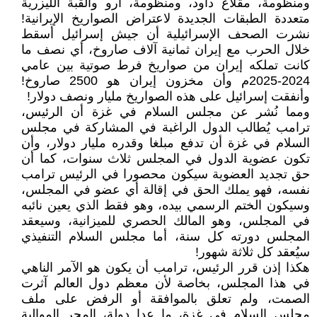
ومنظومة، مقلاع داود، ومنظومة، أرو والقبة الليزرية
متعددة الطبقات الجديدة لاعتراض الصواريخ الإيرانية!
نشرت الصحف الإسرائيلية أن جيش إسرائيل أسقط
خلال الحرب مع إيران ثمانية آلاف صاروخ، أي نصف ما
كانت تملكه إيران من صواريخ فرط صوتية بين عامي
2024-2025م وأن مخزون إيران هو 2500 صاروخ!
وأنفقت إسرائيل على هذه الصواريخ مليار ونصف دولار!
ومما نُشر عن مجلس السلام في غزة أن الرئيس،
ترامب يُطالب الدول الراغبة في المشاركة في مجلس
السلام في غزة أن تدفع مبلغا وقدره مليار دولار، وأن
تكون عضوية الدول في المجلس ثلاث سنوات، كما أن
حق تجديد العضوية سيكون محصورا في الرئيس ترامب
نفسه، فهو يملك الحق في إقالة أي عضو في المجلس،
وسيكون الختم الرسمي بيده، وهو فقط الذي يعين نائبه
في المجلس، وهو المالك الحصري للميزانية، وسيعقد
المجلس دورته كل سنة، أما مجلس السلام التنفيذي
سيُعقد كل ثلاثة شهور!
هكذا إذن قرر الرئيس، ترامب أن يكون هو الآمر الناهي
في هذا المجلس، بخاصة لأن معظم دول العالم آثرت
الصمت، ولم تعلق بالموافقة أو الرفض على ملف
مجلس السلام في غزة، ما عدا دولة، المجر الموالية