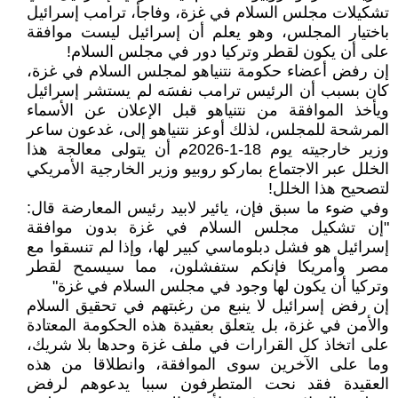
تشكيلات مجلس السلام في غزة، وفاجأ، ترامب إسرائيل
باختيار المجلس، وهو يعلم أن إسرائيل ليست موافقة
على أن يكون لقطر وتركيا دور في مجلس السلام!
إن رفض أعضاء حكومة نتنياهو لمجلس السلام في غزة،
كان بسبب أن الرئيس ترامب نفسَه لم يستشر إسرائيل
ويأخذ الموافقة من نتنياهو قبل الإعلان عن الأسماء
المرشحة للمجلس، لذلك أوعز نتنياهو إلى، غدعون ساعر
وزير خارجيته يوم 18-1-2026م أن يتولى معالجة هذا
الخلل عبر الاجتماع بماركو روبيو وزير الخارجية الأمريكي
لتصحيح هذا الخلل!
وفي ضوء ما سبق فإن، يائير لابيد رئيس المعارضة قال:
"إن تشكيل مجلس السلام في غزة بدون موافقة
إسرائيل هو فشل دبلوماسي كبير لها، وإذا لم تنسقوا مع
مصر وأمريكا فإنكم ستفشلون، مما سيسمح لقطر
وتركيا أن يكون لها وجود في مجلس السلام في غزة"
إن رفض إسرائيل لا ينبع من رغبتهم في تحقيق السلام
والأمن في غزة، بل يتعلق بعقيدة هذه الحكومة المعتادة
على اتخاذ كل القرارات في ملف غزة وحدها بلا شريك،
وما على الآخرين سوى الموافقة، وانطلاقا من هذه
العقيدة فقد نحت المتطرفون سببا يدعوهم لرفض