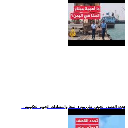
.. تجدد القصف الحوثي على ميناء المخا والمضادات الجوية الحكومية