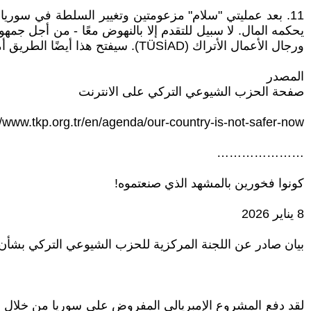
11. بعد عمليتي "سلام" مزعومتين وتغيير السلطة في سوريا، 
يحكمه المال. لا سبيل للتقدم إلا بالنهوض معًا - من أجل جمهور
ورجال الأعمال الأتراك (TÜSİAD). سيفتح هذا أيضًا الطريق أمام الأخوة والوحدة الحقيقية. وسيبذل الحزب الشيوعي التركي كل ما بوسعه لتحقيق ذلك.
المصدر
صفحة الحزب الشيوعي التركي على الانترنت
//www.tkp.org.tr/en/agenda/our-country-is-not-safer-now/
…………………
كونوا فخورين بالمشهد الذي صنعتموه!
8 يناير 2026
بيان صادر عن اللجنة المركزية للحزب الشيوعي التركي بشأ
لقد دفع المشروع الإمبريالي المفروض على سوريا من خلال تدخ