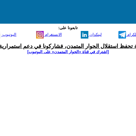
تابعونا على:
لكرام
لينكدإن
الانستغرام
اليوتيوب
ية تحفظ استقلال الحوار المتمدن، فشاركونا في دعم استمرارية 
[اشترك في قناة ‫«الحوار المتمدن» على اليوتيوب]