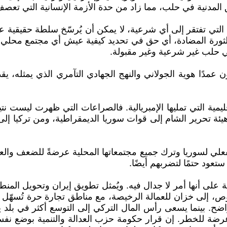
 المدنية في حلب، مما زاد من حدة الأزمة الإنسانية التي تعصف ب
، التي تفتقر إلى أي شرعية، لا يمكن أن يُرسّخ سلطة حقيقية عل
ب الثورة المضادة، أي حق في تحديد كيفية عيش أي مجتمع محلي 
ي حلب غير شرعية وغير مقبولة.
مدًا هوية الجولاني والنهج الجهادي التآمري الذي يمثله، يقدمو
مية التي تمليها الإمبريالية. فالصراعات التي ظهرت ليست ن
 تحرير الشام إلى قوات سوريا الديمقراطية، ومن تركيا إلى د
الفعلي لسوريا وترك جميع مجتمعاتها المحلية عرضةً للضعف و
عود حتمًا لتضربهم أيضًا.
قة على أنها أمر لا جدال فيه. ويُمثل تطويق إيران وتحويل ال
، إلى خزان للعمالة الرخيصة، مع مناطق تجارة حرة تُسهّل 
 واضح. بينما يسعى رأس المال التركي إلى التوسع أكثر في بل
ضة للخطر. إن قرار حكومة حزب العدالة والتنمية بوضع نفسها