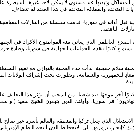
ق المشاكل وتبقيها عند مستوى لا يمكن لأحد غيرها السيطرة علي
يات المتحدة والمملكة المتحدة في هذا الصدد لم تتضاءل.
ية قبل أوانه في سوريا، قدمت سلسلة من التنازلات السياسية وا
ازلات الباهظة.
 الصدع العاطفي الذي يعاني منه المواطنون الأكراد في الجمهور
ي تستمتع كثيرًا بتقدم الجماعات الجهادية في سوريا، وقيادة حز
ًا عملية سلام حقيقية. بدأت هذه العملية بالتوازي مع تغيير السل
دٍ للجمهورية والعلمانية، وتطورت تحت إشراف الولايات المتح
دة.
بيرًا آخر موجهًا ضد شعبنا. من المحتم أن يؤثر هذا التحالف على
هاديون" في سوريا، وأولئك الذين يتبعون الشيخ سعيد (أو سعي
استغلال الذي جعل تركيا والمنطقة والعالم بأسره غير صالح للع
 كإنجاز، يرمزون إلى الانحطاط الذي أنتجه النظام الإمبريالي