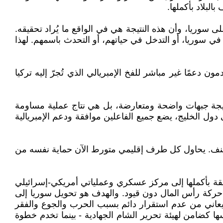
البلاد بأكملها.
ى سوريا، وأن هذه النتيجة هي في الواقع ما يُراد تحقيقه.
في سوريا، أو التدخل في حياتهم، أو التحدث باسمهم. لهذا
ن دعمًا غير مباشر للفخ الإمبريالي الذي تُجرّ إليه تركيا
تيجة جبهات واضحة ومتعارضة، بل هي نتاج عملية مساومة
ول الخليج، يضع جميع الفاعلين موافقة ودعم الإمبريالية
العنف. يحاول كل طرف إقليمي متورط الآن حماية نفسه من
منطقة بأكملها إلى مركز عسكري وعملياتي أمريكي-إسرائيلي
حركة رأس المال دون قيود. والهدف هو تحويل سوريا إلى
د يعاني من عدم استقرار دائم بسبب الحرب والجوع والفقر
 كضامن لهيئة تحرير الشام الجهادية - بينما تخدم خطوة