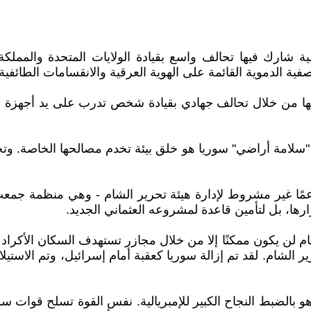
شارك فيها تحالف واسع بقيادة الولايات المتحدة والمملكة ال
ية الدموية القائمة على الهوية العرقية والانقسامات الطائفية.
يها من خلال تحالف جهادي بقيادة شخص تدرب على يد أجهزة الم
 "سلامة أراضي" سوريا هو خلق بيئة تخدم مصالحها الخاصة. وتحتو
 دعمًا غير مشروط لإدارة هيئة تحرير الشام - وهي منظمة جمعت
ها، بل لتأمين قاعدة لمشروعه العثماني الجديد.
 لن يكون ممكنًا إلا من خلال مجازر تستهدف السكان الأكراد وال
رير الشام. لقد تم إزالة سوريا كعقبة أمام إسرائيل، وتم الاستي
ذا هو بالضبط النجاح الكبير للإمبريالية. نفس القوة تسلح قوات