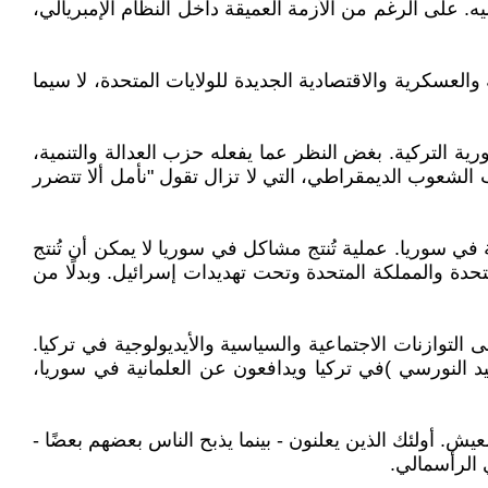
ه. على الرغم من الأزمة العميقة داخل النظام الإمبريالي،
لعسكرية والاقتصادية الجديدة للولايات المتحدة، لا سيما
ية التركية. بغض النظر عما يفعله حزب العدالة والتنمية،
ب الشعوب الديمقراطي، التي لا تزال تقول "نأمل ألا تتضرر
طة في سوريا. عملية تُنتج مشاكل في سوريا لا يمكن أن تُنتج
دة والمملكة المتحدة وتحت تهديدات إسرائيل. وبدلًا من
 التوازنات الاجتماعية والسياسية والأيديولوجية في تركيا.
د النورسي )في تركيا ويدافعون عن العلمانية في سوريا،
يش. أولئك الذين يعلنون - بينما يذبح الناس بعضهم بعضًا -
 الرأسمالي.