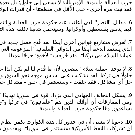
حزب العدالة والتنمية. الإمبريالية لا تسعى إلى حلول؛ بل تعم
فقد ثبت مرة أخرى - على الأقل في منطقتنا - أن قدرات الولا
6. مقابل "النصر" الذي أعلنت عنه حكومة حزب العدالة والتنم
فيما يتعلق بفلسطين وأوكرانيا. وسيتحمل شعبنا تكلفة هذه التن
7. تُعرض مشاريع قوانين أخرى أيضًا. لقد فُتح فصل جديد في
الذي يستمد الدعم أيضًا من الدوائر "العلمانية" المزعومة الت
عملية السلام في تركيا"، فقد جُرحت "الأخوة" جرحًا عميقًا.
8. لا توجد "عملية سلام" لتتضرر، لأن ما قُدم لنا لم يكن أبد
حلولًا في تركيا. لقد تشكلت على أساس موجه نحو السوق ومعا
حل أي مشاكل، فقد خلقت - وستستمر في خلق - مشاكل جدي
9. يشكل التحالف الجهادي الذي يزداد قوة في سوريا تهديدًا ك
ومن المفارقات أن أولئك الذين هم "علمانيون" في تركيا و"ج
يساعدون معًا حكومة حزب العدالة والتنمية.
10. دعونا لا ننسى أن في جذور كل هذه الكوارث يكمن نظام ال
أن "شركات النفط الأمريكية ستستثمر في سوريا"، ويقدمون ذلك