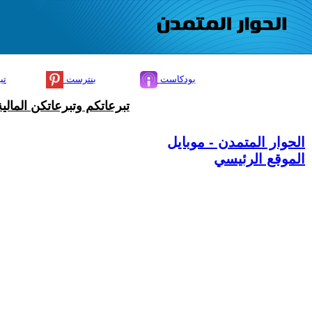
بودكاست
بنترست
تي
تبرعاتكم وتبرعاتكن المال
الحوار المتمدن - موبايل
الموقع الرئيسي