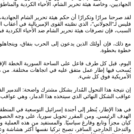
الجهاديين، وخاصة هيئة تحرير الشام، الأحياء الكردية والمناطق
لقد صرحنا مرارًا وتكرارًا أن حكم هيئة تحرير الشام الجهادية
فليس لـ"الجولاني"، الذي نصّبته القوى الإمبريالية في أعقا
السبب، فإن تصرفات هيئة تحرير الشام ضد الأحياء الكردية ف
مع ذلك، فإن أولئك الذين يدعون إلى الحرب بنفاق، ويتجاهلون ع
خطوة بخطوة.
اليوم، قبل كل طرف فاعل على الساحة السورية الخطة الإقلي
يُسحب فيها إطار عمل متفق عليه في اتجاهات مختلفة. من هيئة
الأمريكية فوق كل شيء.
إن نتيجة هذا التحول المُدار بشكل مشترك واضحة: التدمير 
عواقب الشكل النهائي الذي سيتخذه هذا الدمار، وهي عواقب ست
في هذا الإطار، يُنظر إلى أجندة إسرائيل التوسعية في المنط
الهدف الرئيسي. ومن المقرر تحويل سوريا، على وجه الخصوص
كيان مجزأ وتابع وفارغ سياسيًا. والمستفيد من هذه العملية
والتدخل الخارجي السافر، تصبح تركيا نفسها أكثر هشاشة وعر