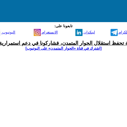
تابعونا على:
لكرام
لينكدإن
الانستغرام
اليوتيوب
ية تحفظ استقلال الحوار المتمدن، فشاركونا في دعم استمرارية 
[اشترك في قناة ‫«الحوار المتمدن» على اليوتيوب]