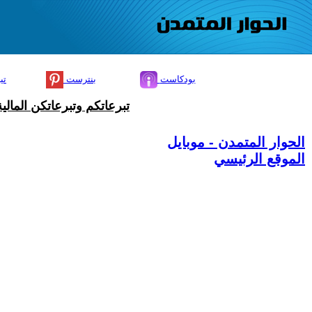
بودكاست
بنترست
تي
تبرعاتكم وتبرعاتكن المال
الحوار المتمدن - موبايل
الموقع الرئيسي