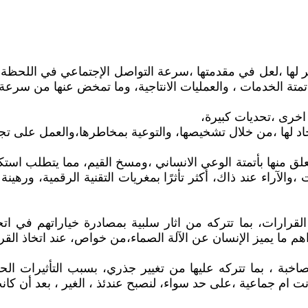
صر لها ،لعل في مقدمتها ،سرعة التواصل الإجتماعي في اللحظة
تة الخدمات ، والعمليات الانتاجية، وما تمخض عنها من سرعة 
اخرى ،تحديات كبيرة،
لجاد لها ،من خلال تشخيصها، والتوعية بمخاطرها،والعمل على تجا
علق منها بأتمتة الوعي الانساني ،ومسخ القيم، مما يتطلب استك
والآراء عند ذاك، أكثر تأثرًا بمغريات التقنية الرقمية، ورهينة
لقرارات، بما تتركه من اثار سلبية بمصادرة خياراتهم في اتخ
ما يميز الإنسان عن الآلة الصماء،من خواص، عند اتخاذ القرا
اخبة ، بما تتركه عليها من تغيير جذري، بسبب التأثيرات الح
نت ام جماعية ،على حد سواء، لنصبح عندئذ ، الغير ، بعد أن كان