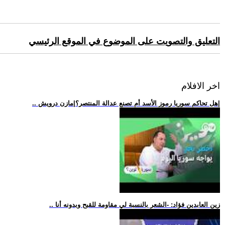
التعليق والتصويت على الموضوع في الموقع الرئيسي
اخر الافلام
.. هل تحاكم سوريا رموز الأسد أم تصنع عدالة المنتصر؟|مازن درويش|
.. زين العابدين فؤاد: -الشعر بالنسبة لي مقاومة للقبح وبدونه أنا