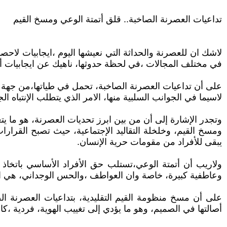
تداعيات العصرنة الصاخبة.. قلق أتمتة الوعي ومسخ القيم
لاشك ان للعصرنة والحداثة التي نعيشها اليوم ،ايجابيات لاح
في مختلف المجالات ،في لحظة حدوثها، ناهيك عن ايجابيات أتم
على أن تداعيات العصرنة الصاخبة، تحمل في طياتها،من جهة 
لاسيما في الجوانب السلبية منها، الامر الذي يتطلب الإنتباه ا
وتجدر الإشارة إلى أن من بين ابرز تحديات العصرنة، هو ما يت
ومسخ القيم، وخلخلة التقاليد الإجتماعية، حيث تصبح القرارات ،
يبقى للأفراد من مقومات حرية الإنسان.
ولاريب أن أتمتة الوعي،تستلب حق الأفراد الأساسي باتخاذ ا
وعاطفية كبيرة، خاصة وان العواطف ،والحس الوجداني، هي اهم 
على أن مسخ منظومة القيم التقليدية، بتداعيات العصرنة الص
أصالتها في الصميم، وهو ما يؤدي إلى تغييب الهوية، فردية ،كا