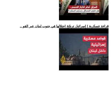
.. قراءة عسكرية | إسرائيل ترسّخ احتلالها في جنوب لبنان عبر القو