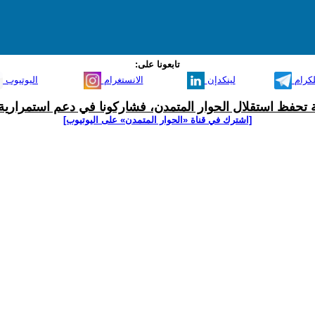
تابعونا على:
لكرام
لينكدإن
الانستغرام
اليوتيوب
ية تحفظ استقلال الحوار المتمدن، فشاركونا في دعم استمرارية 
[اشترك في قناة ‫«الحوار المتمدن» على اليوتيوب]