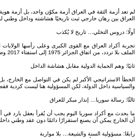
لم تعد أزمة الثقة في العراق أزمة مكوّن واحد، بل أزمة هوية 
العراق بين رهان خارجي ثبت تاريخيًا هشاشته وداخل وطني لم 
أولًا: دروس التخلي… تاريخ لا يُكذب
تجربة أكراد العراق مع القوى الكبرى وعلى رأسها الولايات 
الملف بلا تردد، من اتفاق الجزائر 1975 إلى استفتاء 2017 وصولًا إلى ما يجري اليوم في سوريا، تتكرر الرسالة نفسها، من لا يمتلك عمقًا وطنيًا يترك وحيدًا عند أول منعطف.
ثانيًا: وهم الحماية الدولية مقابل هشاشة الداخل
الخطأ الاستراتيجي الأكبر لم يكن في التواصل مع الخارج، بل
والسياسية داخل الدولة، لكن المسؤولية هنا ليست كردية فقط
ثالثًا: رسالة سوريا… إنذار مبكر للعراق
ما يحدث مع أكراد سوريا اليوم يجب أن يُقرأ بعقل بارد في أ
أن الخارج يمكن أن يصنع استقرارًا دائمًا دون عقد وطني داخل
رابعًا: مسؤولية السنة والشيعة… بلا مواربة