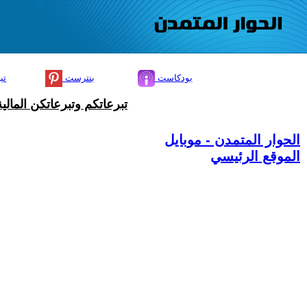
بودكاست
بنترست
تي
تبرعاتكم وتبرعاتكن المال
الحوار المتمدن - موبايل
الموقع الرئيسي