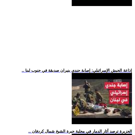
.. إذاعة الجيش الإسرائيلي: إصابة جندي بنيران صديقة في جنوب لبنا
.. الجزيرة ترصد آثار الدمار في محلية جبرة الشيخ شمال كردفان