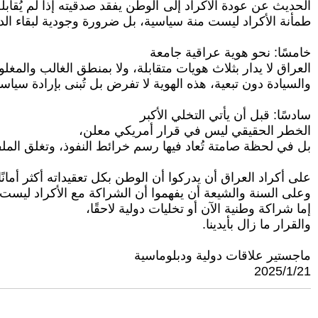
الحديث عن عودة الأكراد إلى الوطن يفقد صدقيته إذا لم يُق
طمأنة الأكراد ليست منة سياسية، بل ضرورة وجودية لبقاء الد
خامسًا: نحو هوية عراقية جامعة
العراق لا يدار بثلاث هويات متقابلة، ولا بمنطق الغالب والم
والسيادة دون تبعية، هذه الهوية لا تفرض بل تُبنى بإرادة سيا
سادسًا: قبل أن يأتي التخلي الأكبر
الخطر الحقيقي ليس في قرار أمريكي معلن،
بل في لحظة صامتة تُعاد فيها رسم خرائط النفوذ، وتغلق الملفا
على أكراد العراق أن يدركوا أن الوطن بكل تعقيداته أكثر أما
وعلى السنة والشيعة أن يفهموا أن الشراكة مع الأكراد ليست تنا
إما شراكة وطنية الآن أو تخليات دولية لاحقًا،
والقرار ما زال بأيدينا.
ماجستير علاقات دولية ودبلوماسية
2025/1/21