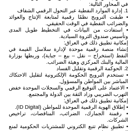
في المحاور التالية:
1. إدارة الموارد النفطية عبر التحول الرقمي الشفاف
• طبقت النرويج نظمًا رقمية لمتابعة الإنتاج والعوائد
والضرائب النفطية في الوقت الحقيقي.
• استفادت من البيانات في التخطيط طويل المدى
وتأسيس صندوق الثروة السيادية.
إمكانية تطبيق ذلك في العراق:
إنشاء منصة رقمية موحدة لإدارة سلاسل القيمة في
النفط (استخراج – نقل – بيع – جباية)، وربطها بوزارة
المالية والبنك المركزي وهيئة الضرائب.
2. الحوكمة الرقمية وتقليل الفساد
• تستخدم النرويج الحكومة الإلكترونية لتقليل الاحتكاك
المباشر بين المواطن والمسؤول.
• الاعتماد على التوقيع الرقمي والسجلات الموحدة خفض
التهرب الضريبي وزاد الثقة بين الدولة والمجتمع.
إمكانية تطبيق ذلك في العراق:
• إطلاق الهوية الرقمية الموحدة للمواطن (ID Digital).
• رقمنة الجمارك، الضرائب، المناقصات، تراخيص
الشركات.
• تطبيق نظام تتبع الكتروني للمشتريات الحكومية لمنع