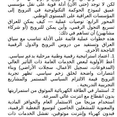
لكن لا توجد (حتى الآن) أدلة قوية على نقل مؤسسي
عميق لنموذج الحوكمة التكنولوجية في النرويج إلى
المؤسسات العراقية على المستوى الوطني.
المحور الرابع: توصيات عملية — كيف يمكن للعراق
تسريع التحول الرقمي، وأين يمكن للنرويج (أو شركاء
مشابهين) أن تساهم في ذلك:
هذه خطوات عملية قائمة على الأدلة تتناسب مع سياق
العراق وتستفيد من دروس النرويج والدول الرقمية
الناجحة الأخرى.
1. اعتماد استراتيجية رقمية وطنية مرحلية بدعم سياسي.
أعط الأولوية لبعض الخدمات العامة ذات التأثير العالي
(المدفوعات، تسجيل الأعمال، سجلات الأراضي) وبناء
انتصارات واضحة لخلق زخم سياسي. تظهر تجربة
النرويج قيمة الالتزام السياسي المستمر والمشاريع
التجريبية التدريجية .
2. استثمار في الطاقة الكهربائية الموثوق من استمراريتها
بدون انقطاع مع انترنت عالي السرعة.
استخدام مزيجا من الاستثمار العام والحوافز المادية
والمعنوية للمشغلين الخاصين لتوسيع التغطية الرقمية،
فبدون كهرباء وإنترنت موثوقين، تفشل الخدمات ذات