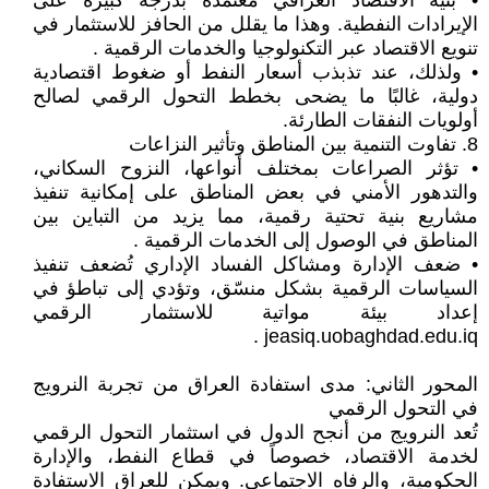
• بنية الاقتصاد العراقي مُعتمدة بدرجة كبيرة على
الإيرادات النفطية. وهذا ما يقلل من الحافز للاستثمار في
تنويع الاقتصاد عبر التكنولوجيا والخدمات الرقمية .
• ولذلك، عند تذبذب أسعار النفط أو ضغوط اقتصادية
دولية، غالبًا ما يضحى بخطط التحول الرقمي لصالح
أولويات النفقات الطارئة.
8. تفاوت التنمية بين المناطق وتأثير النزاعات
• تؤثر الصراعات بمختلف أنواعها، النزوح السكاني،
والتدهور الأمني في بعض المناطق على إمكانية تنفيذ
مشاريع بنية تحتية رقمية، مما يزيد من التباين بين
المناطق في الوصول إلى الخدمات الرقمية .
• ضعف الإدارة ومشاكل الفساد الإداري تُضعف تنفيذ
السياسات الرقمية بشكل منسّق، وتؤدي إلى تباطؤ في
إعداد بيئة مواتية للاستثمار الرقمي
jeasiq.uobaghdad.edu.iq .
المحور الثاني: مدى استفادة العراق من تجربة النرويج
في التحول الرقمي
تُعد النرويج من أنجح الدول في استثمار التحول الرقمي
لخدمة الاقتصاد، خصوصاً في قطاع النفط، والإدارة
الحكومية، والرفاه الاجتماعي. ويمكن للعراق الاستفادة