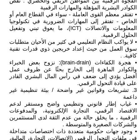
الفجوة الرقمية بين المواطن الريفي والحضري . نقص
الكوادر البشرية المؤهلة والمهارات الرقمية
• تفتقر معظم القوى العاملة - سواء في القطاع العام أو
الخاص - تفتقر إلى المهارات الضرورية في تكنولوجيا
المعلومات والاتصالات (ICT)، ما يعوق تبني وتفعيل
الحلول الرقمية.
• لا يواكب النظام التعليمي في كثير من الأحيان متطلبات
سوق العمل من حيث إعداد خريجين ذوي قدرات تقنية
كافية. .
• هجرة الكفاءات (brain-drain): نزوح بعض الخبراء
والكوادر الماهرة إلى الخارج بحثًا عن ظروف عمل
أفضل يؤدي إلى ضعف في رأس المال البشري القادر
على قيادة التحول الرقمي.
3. تشريعات وقوانين غير واضحة / بيئة تنظيمية غير
داعمة
• غياب إطار قانوني وتنظيمي واضح ومستقر لدعم
الاقتصاد الرقمي، التجارة الإلكترونية، والمدفوعات
الرقمية ، ما يخلق حالة من عدم الثقة لدى المستثمرين
والشركات الصغيرة والمتوسطة .
• وجود جهات حكومية متعددة ذات اختصاصات متداخلة
في ملفات التحول الرقمي (الاتصالات، التجارة، المالية،