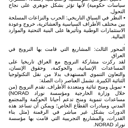
سياسات حكومية) لأنها تؤثر بشكل جوهري على نجاح
التحول.
• النظر في السياق التاريخي: الحرب والنزاعات المسلحة
بين مختلف الأطراف السياسية والعشائرية، خروج وعودة
الاستثمارات الوطنية وتأثيرها على البنية التحتية والموارد
المالية.
.
المحور الثالث: المشاريع التي قامت بها النرويج في
العراق
لقد ركزت مشاركة النرويج مع العراق تاريخيا على
المساعدات الإنسانية، والحوكمة، وحقوق الإنسان،
والتعاون التنموي المستهدف بدلا من نقل التكنولوجيا
الثنائية الكبيرة. تشمل العناصر ذات الصلة:
• تمويل ومنح ثنائية ومتعددة الأطراف. تقدم النرويج (من
خلال وزارة الخارجية ومؤسسة نوراد NORAD)
مساعدات تنموية ومنح تدعم أحيانا الحوكمة والمجتمع
المدني ومبادرات القطاع الخاص؛ ويمكن أن تساعد هذه
الدورات بشكل غير مباشر في الرقمنة (مثل بناء
القدرات، والمشاريع التجريبية التي قامت بها مؤسسة
نوراد NORAD.