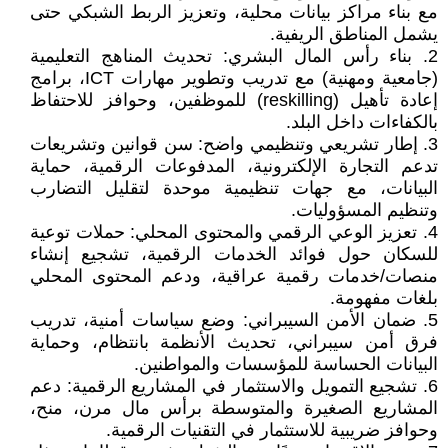
مع بناء مراكز بيانات محلية، وتعزيز الربط الشبكي حتى
يشمل المناطق الريفية.
2. بناء رأس المال البشري: تحديث المناهج التعليمية
(جامعية ومهنية) مع تدريب وتطوير مهارات ICT، برامج
إعادة تأهيل (reskilling) للموظفين، وحوافز للاحتفاظ
بالكفاءات داخل البلد.
3. إطار تشريعي وتنظيمي واضح: سن قوانين وتشريعات
تدعم التجارة الإلكترونية، المدفوعات الرقمية، حماية
البيانات، مع جهات تنظيمية موحدة لتقليل التضارب
وتنظيم المسؤوليات.
4. تعزيز الوعي الرقمي والمحتوى المحلي: حملات توعية
للسكان حول فوائد الخدمات الرقمية، تشجيع إنشاء
منصات/خدمات رقمية عراقية، ودعم المحتوى المحلي
بلغات مفهومة.
5. ضمان الأمن السيبراني: وضع سياسات أمنية، تدريب
فرق أمن سيبراني، تحديث الأنظمة بانتظام، وحماية
البيانات الحساسة للمؤسسات والمواطنين.
6. تشجيع التمويل والاستثمار في المشاريع الرقمية: دعم
المشاريع الصغيرة والمتوسطة برأس مال مرن، منح،
وحوافز ضريبية للاستثمار في التقنيات الرقمية.