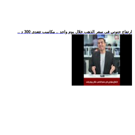
.. ارتفاع جنوني فى سعر الذهب خلال يوم واحد .. مكاسب تتعدى 300 د