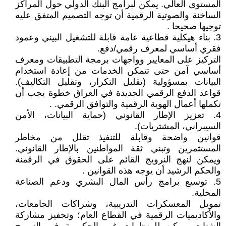
المستوى العالي. يمكن لبرامج البنك الدولي حول المراكز
الساخنة والصوتية الرقمية أن توجه التصميم المتفق عليه
توجيها صحيحا .
3. بناء هيكلية قطاعية عامة قابلة للتشغيل البيني وعمود
فقري أساسي لمعرف رقمي/دفع.
التركيز على المعايير وواجهات برمجة التطبيقات ومعرف
أساسي آمن حتى تتمكن الخدمات من إعادة استخدام
البيانات بمسؤولية (تقليل التكرار، وتقليل التكاليف).
قواعد الدفع الرقمي الجديدة في العراق خطوة يجب أن
تكملها أعمال الهوية الرقمية والتوافق الرقمي. .
4. تعزيز الإطار القانوني (حماية البيانات، الأمن
السيبراني، المشتريات).
قوانين واضحة وقابلة للتنفيذ تقلل من مخاطر
المستثمرين وتبني ثقة المواطنين بالإطار القانوني.
ويمكن لنهج النرويج القائم على الحقوق في الرقمنة
والحكم الرشيد أن يوجه هذه القوانين .
5. توسيع برامج رأس المال البشري ودعم الصناعة
المحلية.
تمويل المعسكرات التدريبية، وشراكات الجامعات،
والأكاديميات الرقمية في القطاع العام؛ وتحفيز مشاركة