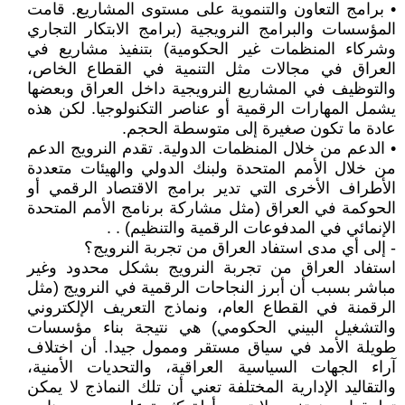
• برامج التعاون والتنموية على مستوى المشاريع. قامت
المؤسسات والبرامج النرويجية (برامج الابتكار التجاري
وشركاء المنظمات غير الحكومية) بتنفيذ مشاريع في
العراق في مجالات مثل التنمية في القطاع الخاص،
والتوظيف في المشاريع النرويجية داخل العراق وبعضها
يشمل المهارات الرقمية أو عناصر التكنولوجيا. لكن هذه
عادة ما تكون صغيرة إلى متوسطة الحجم.
• الدعم من خلال المنظمات الدولية. تقدم النرويج الدعم
من خلال الأمم المتحدة ولبنك الدولي والهيئات متعددة
الأطراف الأخرى التي تدير برامج الاقتصاد الرقمي أو
الحوكمة في العراق (مثل مشاركة برنامج الأمم المتحدة
الإنمائي في المدفوعات الرقمية والتنظيم) . .
- إلى أي مدى استفاد العراق من تجربة النرويج؟
استفاد العراق من تجربة النرويج بشكل محدود وغير
مباشر بسبب أن أبرز النجاحات الرقمية في النرويج (مثل
الرقمنة في القطاع العام، ونماذج التعريف الإلكتروني
والتشغيل البيني الحكومي) هي نتيجة بناء مؤسسات
طويلة الأمد في سياق مستقر وممول جيدا. أن اختلاف
آراء الجهات السياسية العراقية، والتحديات الأمنية،
والتقاليد الإدارية المختلفة تعني أن تلك النماذج لا يمكن