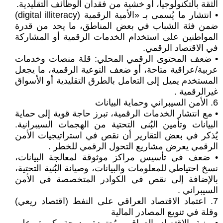
الثقة بالتكنولوجيا، أو خشية من فقدان الوظائف التقليدية.
• انتشار ما يُسمى بـ «الأمية الرقمية (digital illiteracy)
ضمن فئة الشباب في بعض المناطق، ما يحد من قدرة
المواطنين على استخدام الخدمات الرقمية أو المشاركة
في الاقتصاد الرقمي.
• ضعف المحتوى الرقمي المحلي: قلة منصات وخدمات
عربية/عراقية متاحة، أو ضعف التوعية الرقمية، ما يجعل
المستخدم يميل إلى التعامل بالطرق التقليدية أو الأسواق
غيرالرقمية .
6. الأمن السيبراني وحماية البيانات
• مع انتشار الخدمات الرقمية، تبرز حاجة قوية إلى حماية
البيانات وتأمين البُنى التحتية من الهجمات السيبرانية.
يُذكر في بعض التقارير أن نقص في استراتيجيات الأمن
الرقمي يعرض مشاريع التحول الرقمي للخطر .
• ضعف في تأسيس مراكز موثوقة لمعالجة البيانات،
نسخ احتياطي للمعلومات والبيانات، وصيانة البُنية التحتية،
بالإضافة إلى نقص في الكوادر المتخصصة في الأمن
السيبراني .
7. اعتماد الاقتصاد العراقي على النفط (اقتصاد ريعي)
وقلة في تنويع المصادر المالية