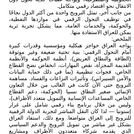
الانتقال نحو اقتصاد رقمي متكامل.
من جانب آخر، تمثل النرويج واحدة من أكثر الدول نجاحًا
في توظيف التحول الرقمي في مواردها النفطية،
والحوكمة، والخدمات العامة، مما يشكل تجربة ثرية
يمكن للعراق الاستفادة منها.
الملخص:
يواجه العراق حواجز هيكلية ومؤسسية وقدرات كبيرة
أمام التحول الرقمي: بنية تحتية ضعيفة وغير موثوقة
(الطاقة والنطاق العريض)، أنظمة الحوكمة والأنظمة
القديمة المجزأة، نقص المهارات، انخفاض نضج القطاع
الخاص، فجوات تنظيمية (بما في ذلك حماية البيانات
والأمن السيبراني)، وتأثيرات النزاعات والفساد. مساهمة
النرويج حتى الآن كانت في الغالب من خلال التعاون
الإنمائي صغير النطاق نسبيا (الحوكمة، دعم القطاع
الخاص، المساعدات الإنسانية والتمويل متعدد الأطراف)،
وليس من خلال برنامج بناء رقمي شامل على غرار
إستونيا — لذا كان النقل المباشر لتجربة الدولة الرقمية
للنرويج إلى العراق متواضعا. ومع ذلك، استفاد العراق
بشكل غير مباشر من تمويل النرويج والدعم السياسي
الذي يقدمه شركاء متعددون الأطراف ومشاريع