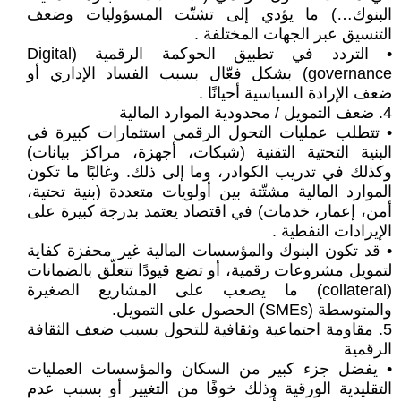
البنوك…) ما يؤدي إلى تشتّت المسؤوليات وضعف
التنسيق عبر الجهات المختلفة .
• التردد في تطبيق الحوكمة الرقمية (Digital
governance) بشكل فعّال بسبب الفساد الإداري أو
ضعف الإرادة السياسية أحيانًا .
4. ضعف التمويل / محدودية الموارد المالية
• تتطلب عمليات التحول الرقمي استثمارات كبيرة في
البنية التحتية التقنية (شبكات، أجهزة، مراكز بيانات)
وكذلك في تدريب الكوادر، وما إلى ذلك. وغالبًا ما تكون
الموارد المالية مشتّتة بين أولويات متعددة (بنية تحتية،
أمن، إعمار، خدمات) في اقتصاد يعتمد بدرجة كبيرة على
الإيرادات النفطية .
• قد تكون البنوك والمؤسسات المالية غير محفزة كفاية
لتمويل مشروعات رقمية، أو تضع قيودًا تتعلّق بالضمانات
(collateral) ما يصعب على المشاريع الصغيرة
والمتوسطة (SMEs) الحصول على التمويل.
5. مقاومة اجتماعية وثقافية للتحول بسبب ضعف الثقافة
الرقمية
• يفضل جزء كبير من السكان والمؤسسات العمليات
التقليدية الورقية وذلك خوفًا من التغيير أو بسبب عدم