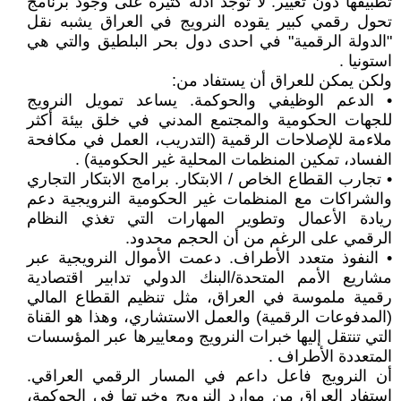
تطبيقها دون تغيير. لا توجد أدلة كثيرة على وجود برنامج
تحول رقمي كبير يقوده النرويج في العراق يشبه نقل
"الدولة الرقمية" في احدى دول بحر البلطيق والتي هي
استونيا .
ولكن يمكن للعراق أن يستفاد من:
• الدعم الوظيفي والحوكمة. يساعد تمويل النرويج
للجهات الحكومية والمجتمع المدني في خلق بيئة أكثر
ملاءمة للإصلاحات الرقمية (التدريب، العمل في مكافحة
الفساد، تمكين المنظمات المحلية غير الحكومية) .
• تجارب القطاع الخاص / الابتكار. برامج الابتكار التجاري
والشراكات مع المنظمات غير الحكومية النرويجية دعم
ريادة الأعمال وتطوير المهارات التي تغذي النظام
الرقمي على الرغم من أن الحجم محدود.
• النفوذ متعدد الأطراف. دعمت الأموال النرويجية عبر
مشاريع الأمم المتحدة/البنك الدولي تدابير اقتصادية
رقمية ملموسة في العراق، مثل تنظيم القطاع المالي
(المدفوعات الرقمية) والعمل الاستشاري، وهذا هو القناة
التي تنتقل إليها خبرات النرويج ومعاييرها عبر المؤسسات
المتعددة الأطراف .
أن النرويج فاعل داعم في المسار الرقمي العراقي.
استفاد العراق من موارد النرويج وخبرتها في الحوكمة،