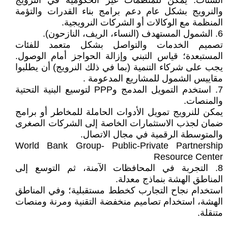
الشتات. يمكن للمنظمات غير الحكومية في النرويج
والنرويج بشكل عام دعم برامج بناء القدرات والتؤمة
المنظمة مع الوكالات أو الشركات النرويجية.
6. الشمول المستهدف (النساء، الريف، النازحون).
تصميم الخدمات والتواصل بشكل متعمد للفئات
المستبعدة؛ قياس التبني وإزالة الحواجز أمام الوصول.
يجب على شركاء التنمية (بما في ذلك النرويج) أن يطلبوا
مقاييس الشمول للمشاريع المدعومة .
7. استخدم التمويل المدمج وPPP لتوسيع البنية التحتية
والمنصات.
يمكن للنرويج تمويل الأدوات الحاملة للمخاطر أو برامج
ضمان لجذب الاستثمارات الخاصة إلى الشركات الصغرى
والمتوسطة الرقمية في مجال الاتصال.
World Bank Group- Public-Private Partnership
Resource Center
8. التجربة في المحافظات الآمنة، ثم التوسع إلى
المناطق الهشة بنماذج معدلة.
استخدام نجاح التجارب كخطط مستقبلية؛ وفي المناطق
الهشة، استخدام تصاميم منخفضة التقنية ومرنة ومنصات
متنقلة.