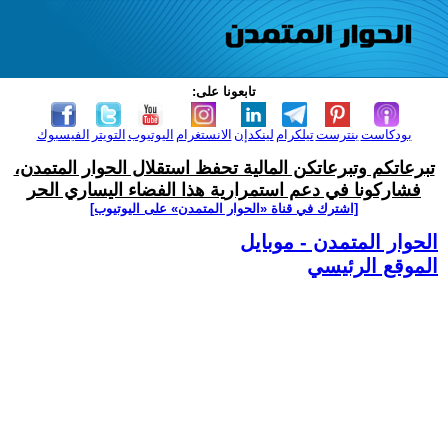
تابعونا على:
بودكاست
بنترست
تيلكرام
لينكدإن
الانستغرام
اليوتيوب
التويتر
الفيسبوك
تبرعاتكم وتبرعاتكن المالية تحفظ استقلال الحوار المتمدن،
فشاركونا في دعم استمرارية هذا الفضاء اليساري الحر
[اشترك في قناة ‫«الحوار المتمدن» على اليوتيوب]
الحوار المتمدن - موبايل
الموقع الرئيسي