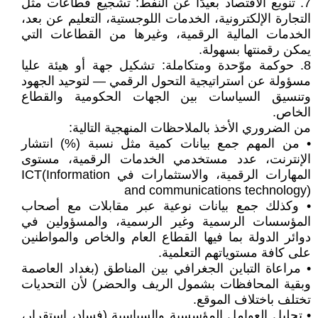
7. تنويع الاقتصاد بعيدًا عن النفط: تشجيع قطاعات مثل
التجارة الإلكترونية، الخدمات اللوجستية، التعليم عن بعد،
الخدمات المالية الرقمية، وغيرها من القطاعات التي
يمكن رقمنتها بسهولة.
8. حوكمة موّحدة ومتكاملة: تشكيل جهة أو هيئة عليا
مسؤولة عن استراتيجية التحول الرقمي — لتوحيد الجهود
وتنسيق السياسات بين الجهات الحكومية والقطاع
الخاص.
من الضروري الأخذ بالملاحظات المنهجية التالية:
• من المهم جمع بيانات كمية مثل نسبة (%) انتشار
الإنترنت، عدد مستخدمي الخدمات الرقمية، مستوى
المهارات الرقمية، والاستثمارات في ICT(Information
and communications technology)
• وكذلك جمع بيانات نوعية عبر مقابلات مع أصحاب
المؤسسات الرسمية وغير الرسمية، والمسؤولين في
دوائر الدولة بما فيها القطاع العام والخاص والمواطنين
على كافة مستوياتهم التعلمية.
• مراعاة التباين الجغرافي بين المناطق (بغداد العاصمة
وبقية المحافظات بشمول الريف والحضر) لأن التحديات
تختلف باختلاف الموقع.
• تحليل العوامل المؤسسية والسياسية (فساد، استقرار،