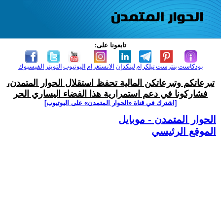
تابعونا على:
بودكاست
بنترست
تيلكرام
لينكدإن
الانستغرام
اليوتيوب
التويتر
الفيسبوك
تبرعاتكم وتبرعاتكن المالية تحفظ استقلال الحوار المتمدن،
فشاركونا في دعم استمرارية هذا الفضاء اليساري الحر
[اشترك في قناة ‫«الحوار المتمدن» على اليوتيوب]
الحوار المتمدن - موبايل
الموقع الرئيسي