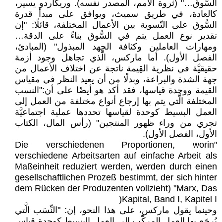
السُّوق…" (ثروة الأمم، المصدر نفسه). وريكاردو يسير،
كالعادة، في طريق سميث، ويوافق على مبدأ قدرة
السُّوق على التّسوية بين الأعمال المختلفة، قائلًا: "إن
تقدير نوع العمل يتم في السُّوق بناءً على الدقة…
ومهارات العاملين وكثافة الجهد المبذول" (المبادئ،
الفصل الأول). أما ماركس، الَّذي تجاهل وجود أزمة
حقيقيَّة في نظرية القِيمة ناتجة عن اختلاف الأعمال من
جهة الشدة والبراعة، وبدلًا من أن يعيد النظر في مقياس
القيمة ووحدة قياسها، فقد أكد هو أيضًا على أن:"النسب
المختلفة الَّتي يتم بها إرجاع أنواع مختلفة من العمل إلى
العمل البسيط كوحدة لقياسها تحددها عملية اجتماعيَّة
تجري من وراء ظهور المنتجين" (رأس المال، الكتاب
الأول، الفصل الأول).
"Die verschiedenen Proportionen, worin
verschiedene Arbeitsarten auf einfache Arbeit als
Maßeinheit reduziert werden, werden durch einen
gesellschaftlichen Prozeß bestimmt, der sich hinter
dem Rücken der Produzenten vollzieht) "Marx, Das
Kapital, Band I, Kapitel I(
وحينما يقول ماركس، على هذا النحو، إن: "النِّسَب الَّتي
يُرجَع بها العمل المركّب إلى العمل البسيط كوحدة قياس