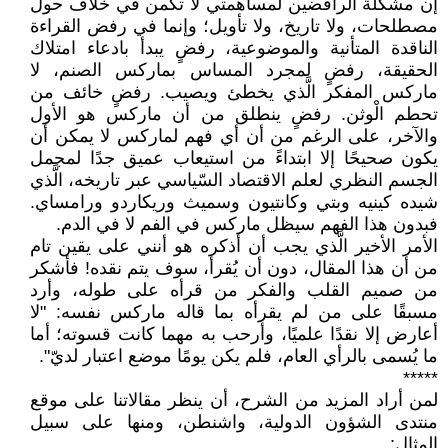
إن مشكلة الرافضين لمساهمتي لا تكمن في خلاف حول
مصطلحات، ولا تاريخ، ولا تأويل؛ وإنما في رفض القراءة
الناقدة المتأنية والموضوعية، رفضٍ يبدأ بادعاء امتلاك
الحقيقة، رفضٍ لمجرد المساس بماركس الصنم، لا
ماركس المفكر الَّذي يخطئ ويصيب. رفضٍ خائف من
تحطم الْوثن. رفضٍ ينطلق من أن ماركس هو الأول
والآخر، على الرغم من أن أي فهم لماركس لا يمكن أن
يكون صحيحًا إلا ابتداءً من استيعاب عميق جدًا لمجمل
الجسم النظري لعلم الاقتصاد السّياسي عبر تاريخه، الَّذي
شيده كينيه وبتي وكانتيون وسميث وريكاردو ورامساي.
فبدون هذا الفهم سيظل ماركس في الفم لا في الدم.
الأمر الأخير الَّذي يجب أن أذكره هو أنني على يقين تام
من أن هذا المقال، دون أن يُقرأ، سوف يتم نقده! فأشكر
من صميم القلب والفكر من قرأه على طوله، وأرد
مسبقًا على من لم يقرأه بما قاله ماركس نفسه: "لا
أعارض إلا نقدًا علميًا، وأرحب به مهما كانت قسوته؛ أما
ما يُسمى بالرأي العام، فلم يكن يومًا موضع اعتبار لديّ".
*****
لمن أراد المزيد من الشرح، أن ينظر مقالاتنا على موقع
منتدى الشؤون الدولية، واشنطن، ومنها على سبيل
المثال: