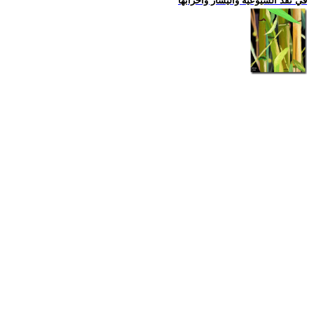
في نقد الشيوعية واليسار واحزابها