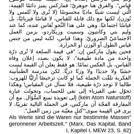
قياس". والفرق هنا جوهريّ؛ فماركس يميز دائمًا القِيمة،
الَّتي ليست شيئًا ماديًا محسوسًا (لا تُرى ولا تُلمس ولا
تُوزن)، لكنها مع ذلك قابلة للقياس، لا قياسًا فيزيائيًا، بل
قياسًا اجتماعيًا. وهي على هذا النَّحو تُقاس عنده، كما عند
وليم بتي وكانتيون وسميث وريكاردو، بزمن العمل
الاجتماعيّ الضروريّ. وهذا قياس، لكنه ليس من جنس
قياس الطول أو الوزن أو الحرارة.
فحين يقول ماركس إن: "في قيمة السلعة لا تُرى ذرّة
واحدة من مادة طبيعية"، لا يكون بصدد إعلان وفاة
القياس، بل العكس تمامًا: هو فقط يعلن أن القيمة ليست
خشبًا ولا حديدًا ولا وزنًا ذريًّا. لكن مدرسة الطمأنينة
الفكرية تلقّت الجملة كما لو كانت ترخيصًا أزليًّا للهروب:
طالما لا توجد ذرّة طبيعية، فلا تسأل عن المقياس! وهكذا
تحوّل نفي الفيزياء إلى نفي للحساب، وتحولت عبارة
(kein Atom Naturstoff) إلى تعويذة تمنع السُّؤال. مع أن
المفارقة الفجّة أن ماركس، في الجملة التالية تقريبًا، لا
يرى في القِيمة سوى:"كتلٍ معيّنة من زمن العمل".
"Als Werte sind die Waren nur bestimmte Massen
geronnener Arbeitszeit." (Marx, Das Kapital, Band
I, Kapitel I, MEW 23, S. 62)