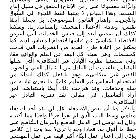
والزَّائد مقسومًا على زمن الإنتاج) المنفق في سبيل إنتاج
السلعة. وهذا القياس لا يجنبنا فقط اللجوء إلى السُّوق
والتَّجريب وإهدار القانون الموضوعيّ، بل يجعلنا أيضًا
نقيس، وبدقة، الأعمال المختلفة والمتباينة. بل ويمكننا
كذلك أن نمضي أبعد إلى قياس الخدمات الَّتي أعرض
الاقتصاد السّياسيّ عن قياسها لانعدام المقياس لديه. كما
يمكننا من إعادة طرح العديد من النظريات التي قدمت
كمسلَّمات وهي بعيدة كل البعد عن العلم والواقع معًا،
وفي مقدمتها نظرية التَّبادل غير المتكافىء الَّتي ضللها
المقياس فاعتبرت أن التَّبادل بين الشمال الغني والجنوب
الفقير غير متكافىء، وهو بالفعل كذلك ابتداءً من
استخدام المقياس غير السليم علميًا لما يجري تبادله من
سلع وخدمات، وقد شرحت ذلك أيضًا باستفاضة، لمن
أراد التفاصيل، في مقالي نقد نظرية التبادل غير
المتكافىء.
وأتذكر هنا أن بعض الأصدقاء نقل لي نقد أحد أصدقاء
مقاهي وسط البلد، الَّذي لم يقرأ حرفًا واحدًا مما أكتب،
وقال إنه توصل إلى الدليل القاطع والبرهان السَّاطع على
خطأ ما أقول به. فماذا وجد يا ترى؟ لقد وجد إن كلامي
يؤدّي إلى اعتبار عمل البنّاء أكبر قيمة من عمل المهندس