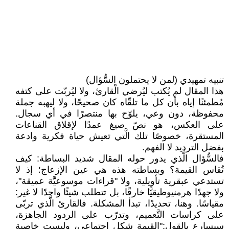
تنبيه تمهيدي (لمن لا يحتملون السُّؤال)
هذا المقال لم يُكتب ليُرضي الْقارئ، ولا ليُربّت على كتفه
مُطمئنًا إياه بأن كل ما تلقّاه كان صحيحًا، ولا ليهبه جملة
محفوظة، دون وعي، يلوّح بها منتصرًا في أي سجال.
على العكس، هو نصّ صيغ عمدًا لإقلاق القناعات
المستقرة، خصوصًا تلك الَّتي تعيش حياة فكرية وادعة
بفضل الترديد لا الفهم.
فالسُّؤال الَّذي يدور حوله المقال شديد البساطة: كيف
تُقاس القيمة؟ وبساطته هذه هي عين الإزعاج؛ إذ لا
تستدعي عبقرية تأويلية، ولا "قراءات موسوعيَّة عميقة"،
ولا جهدًا هرمنيوطيقيًّا خارقًا، بل تتطلب شيئًا واحدًا لا غير:
مقياسًا. وهنا، تحديدًا، تبدأ المشكلة. فالقارئ الَّذي تربّى
على كراسات التَّعميم، وتدرّب على الردود الجاهزة،
سيسارع بالقول:"القيمة شكل اجتماعي، وليست خاصية