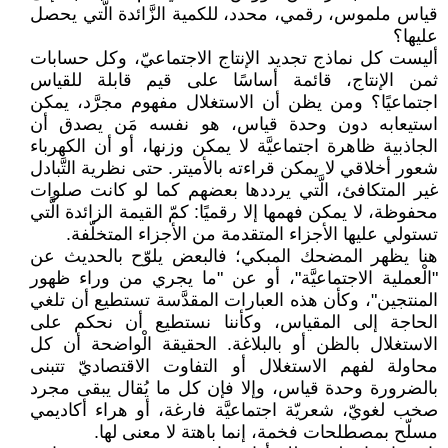
قياس ملموس، رقمي، محدد، للكمية الزَّائدة الَّتي يحصل
عليها؟
أليست كل نماذج تجديد الإنتاج الاجتماعيّ، وكل حسابات
ثمن الإنتاج، قائمة أساسًا على قيم قابلة للقياس
اجتماعيًا؟ ومن يظن أن الاستغلال مفهوم مجرَّد، يمكن
استيعابه دون وحدة قياس، هو نفسه مَن يصدق أن
الجاذبية ظاهرة اجتماعيَّة لا يمكن وزنها، أو أن الكهرباء
شعور أخلاقي لا يمكن قراءته بالأميتر. حتى نظرية التَّبادل
غير المتكافئ، الَّتي يرددها بعضهم كما لو كانت صلوات
محفوظة، لا يمكن فهمها إلا رقميًا: كمّ القيمة الزائدة الَّتي
تستولي عليها الأجزاء المتقدمة من الأجزاء المتخلّفة.
هنا يظهر المضحك المبكي؛ فالبعض يلوّح بالحديث عن
"الْعملية الاجتماعيَّة"، أو عن "ما يجري من وراء ظهور
المنتجين"، وكأن هذه العبارات المقدَّسة تستطيع أن تلغي
الحاجة إلى المقياس، وكأننا نستطيع أن نحكم على
الاستغلال بالظن أو بالبلاغة. الحقيقة الْواضحة أن كل
محاولة لفهم الاستغلال أو التفاوت الاقتصاديّ تتبنى
بالضرورة وحدة قياس، وإلا فإن كل ما يُقال يبقى مجرد
صخب لغويّ، شعريّة اجتماعيَّة فارغة، أو هراء أكاديمي
مسلّح بمصطلحات فخمة، إنما باهتة لا معنى لها.