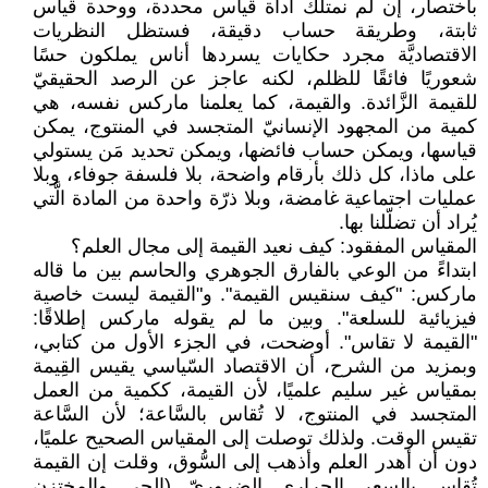
باختصار، إن لم نمتلك أداة قياس محددة، ووحدة قياس
ثابتة، وطريقة حساب دقيقة، فستظل النظريات
الاقتصاديَّة مجرد حكايات يسردها أناس يملكون حسًا
شعوريًا فائقًا للظلم، لكنه عاجز عن الرصد الحقيقيّ
للقيمة الزَّائدة. والقيمة، كما يعلمنا ماركس نفسه، هي
كمية من المجهود الإنسانيّ المتجسد في المنتوج، يمكن
قياسها، ويمكن حساب فائضها، ويمكن تحديد مَن يستولي
على ماذا، كل ذلك بأرقام واضحة، بلا فلسفة جوفاء، وبلا
عمليات اجتماعية غامضة، وبلا ذرّة واحدة من المادة الَّتي
يُراد أن تضلّلنا بها.
المقياس المفقود: كيف نعيد القيمة إلى مجال العلم؟
ابتداءً من الوعي بالفارق الجوهري والحاسم بين ما قاله
ماركس: "كيف سنقيس القيمة". و"القيمة ليست خاصية
فيزيائية للسلعة". وبين ما لم يقوله ماركس إطلاقًا:
"القيمة لا تقاس". أوضحت، في الجزء الأول من كتابي،
وبمزيد من الشرح، أن الاقتصاد السّياسي يقيس القِيمة
بمقياس غير سليم علميًا، لأن القيمة، ككمية من العمل
المتجسد في المنتوج، لا تُقاس بالسَّاعة؛ لأن السَّاعة
تقيس الوقت. ولذلك توصلت إلى المقياس الصحيح علميًا،
دون أن أهدر العلم وأذهب إلى السُّوق، وقلت إن القيمة
تُقاس بالسعر الحراري الضروريّ (الحي والمختزن