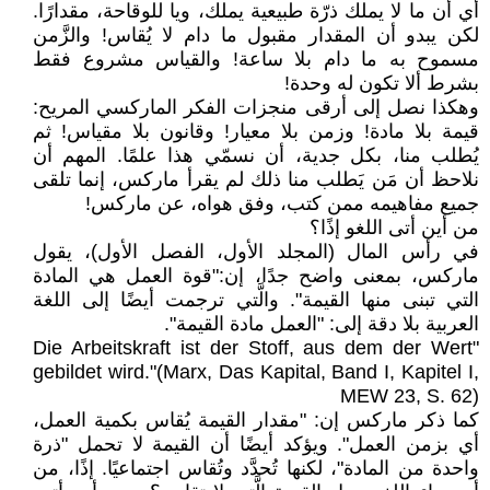
أي أن ما لا يملك ذرّة طبيعية يملك، ويا للوقاحة، مقدارًا.
لكن يبدو أن المقدار مقبول ما دام لا يُقاس! والزَّمن
مسموح به ما دام بلا ساعة! والقياس مشروع فقط
بشرط ألا تكون له وحدة!
وهكذا نصل إلى أرقى منجزات الفكر الماركسي المريح:
قيمة بلا مادة! وزمن بلا معيار! وقانون بلا مقياس! ثم
يُطلب منا، بكل جدية، أن نسمّي هذا علمًا. المهم أن
نلاحظ أن مَن يَطلب منا ذلك لم يقرأ ماركس، إنما تلقى
جميع مفاهيمه ممن كتب، وفق هواه، عن ماركس!
من أين أتى اللغو إذًا؟
في رأس المال (المجلد الأول، الفصل الأول)، يقول
ماركس، بمعنى واضح جدًا، إن:"قوة العمل هي المادة
التي تبنى منها القيمة". والَّتي ترجمت أيضًا إلى اللغة
العربية بلا دقة إلى: "العمل مادة القيمة".
"Die Arbeitskraft ist der Stoff, aus dem der Wert
gebildet wird."(Marx, Das Kapital, Band I, Kapitel I,
MEW 23, S. 62)
كما ذكر ماركس إن: "مقدار القيمة يُقاس بكمية العمل،
أي بزمن العمل". ويؤكد أيضًا أن القيمة لا تحمل "ذرة
واحدة من المادة"، لكنها تُحدَّد وتُقاس اجتماعيًا. إذًا، من