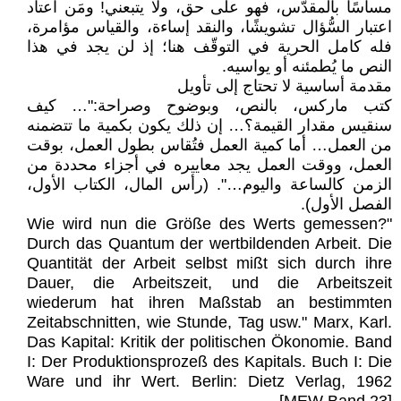
مساسًا بالمقدّس، فهو على حق، ولا يتبعني! ومَن اعتاد
اعتبار السُّؤال تشويشًا، والنقد إساءة، والقياس مؤامرة،
فله كامل الحرية في التوقّف هنا؛ إذ لن يجد في هذا
النص ما يُطمئنه أو يواسيه.
مقدمة أساسية لا تحتاج إلى تأويل
كتب ماركس، بالنص، وبوضوح وصراحة:"… كيف
سنقيس مقدار القيمة؟… إن ذلك يكون بكمية ما تتضمنه
من العمل… أما كمية العمل فتُقاس بطول العمل، بوقت
العمل، ووقت العمل يجد معاييره في أجزاء محددة من
الزمن كالساعة واليوم…". (رأس المال، الكتاب الأول،
الفصل الأول).
"Wie wird nun die Größe des Werts gemessen?
Durch das Quantum der wertbildenden Arbeit. Die
Quantität der Arbeit selbst mißt sich durch ihre
Dauer, die Arbeitszeit, und die Arbeitszeit
wiederum hat ihren Maßstab an bestimmten
Zeitabschnitten, wie Stunde, Tag usw." Marx, Karl.
Das Kapital: Kritik der politischen Ökonomie. Band
I: Der Produktionsprozeß des Kapitals. Buch I: Die
Ware und ihr Wert. Berlin: Dietz Verlag, 1962