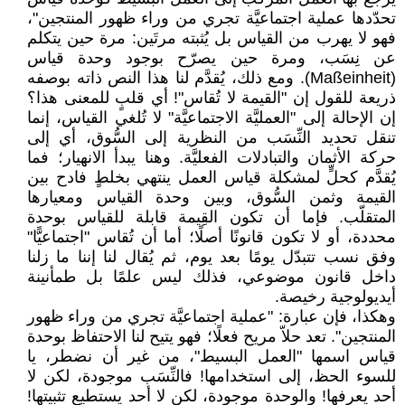
تحدّدها عملية اجتماعيَّة تجري من وراء ظهور المنتجين"،
فهو لا يهرب من القياس بل يُثبته مرتَين: مرة حين يتكلم
عن نِسَب، ومرة حين يصرّح بوجود وحدة قياس
(Maßeinheit). ومع ذلك، يُقدَّم لنا هذا النص ذاته بوصفه
ذريعة للقول إن "القيمة لا تُقاس"! أي قلبٍ للمعنى هذا؟
إن الإحالة إلى "العمليَّة الاجتماعيَّة" لا تُلغي القياس، إنما
تنقل تحديد النِّسَب من النظرية إلى السُّوق، أي إلى
حركة الأثمان والتبادلات الفعليَّة. وهنا يبدأ الانهيار؛ فما
يُقدَّم كحلٍّ لمشكلة قياس العمل ينتهي بخلطٍ فادح بين
القيمة وثمن السُّوق، وبين وحدة القياس ومعيارها
المتقلّب. فإما أن تكون القِيمة قابلة للقياس بوحدة
محددة، أو لا تكون قانونًا أصلًا؛ أما أن تُقاس "اجتماعيًّا"
وفق نسب تتبدّل يومًا بعد يوم، ثم يُقال لنا إننا ما زلنا
داخل قانون موضوعي، فذلك ليس علمًا بل طمأنينة
أيديولوجية رخيصة.
وهكذا، فإن عبارة: "عملية اجتماعيَّة تجري من وراء ظهور
المنتجين". تعد حلاّ مريح فعلًا؛ فهو يتيح لنا الاحتفاظ بوحدة
قياس اسمها "العمل البسيط"، من غير أن نضطر، يا
للسوء الحظ، إلى استخدامها! فالنِّسَب موجودة، لكن لا
أحد يعرفها! والوحدة موجودة، لكن لا أحد يستطيع تثبيتها!