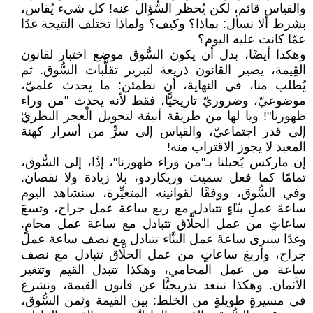
والقياس قائم، لكن يُحظر السُّؤال عنه! كل شيء يُقاس،
بشرط ألا نسأل: بماذا؟ وكيف؟ ولماذا تختلف النتيجة غدًا
عمّا كانت عليه اليوم؟
وهكذا أيضًا، بدل أن يكون السُّوق موضع اختبار لقانون
القِيمة، يصير القانون ذريعة لتبرير تقلُّبات السُّوق. ثم
يُطلب منا، في النهاية، أن نطمئن: ما يحدث علميّ،
موضوعيّ، وضروريّ تاريخيًّا، فقط لأنه يحدث "من وراء
ظهورنا"! ويا لها من طريقة أنيقة لتحويل الْعجز النظريّ
إلى قدر اجتماعيّ، والقياس إلى سرٍّ من أسرار كهنة
المعبد لا يجوز الاقتراب منه!
إن ماركس يُحيلنا بـ"من وراء ظهورنا"، إذًا، إلى السُّوق،
تمامًا كما فعل سميث وريكاردو، بلا زيادة ولا نقصان.
وفي السُّوق، ووفقًا لقوانينه المتغيِّرة، سنشاهد اليوم
ساعةَ عملِ بنّاءٍ تتبادل مع ربع ساعة عمل جراح، وتسعَ
ساعاتٍ من عمل الحلَّاق تتبادل مع ساعة عمل محامٍ.
وغدًا سنرى ساعةَ عمل البنَّاء تتبادل مع نصف ساعة عمل
جراح، وأربعَ ساعاتٍ من عمل الحلَّاق تتبادل مع نصف
ساعة من عمل المحامي، وهكذا تتبدل القيم وتتغير
الأثمان. وهكذا نبتعد تدريجيًّا عن قانون القيمة، ونشرع
في مسيرةٍ طويلةٍ من الخلط: بين القيمة وثمن السُّوق،