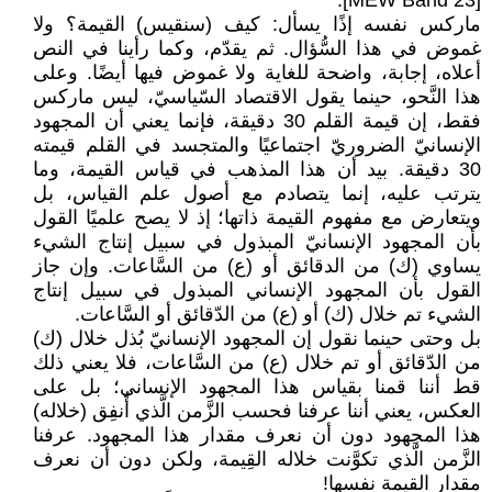
[MEW Band 23].
ماركس نفسه إذًا يسأل: كيف (سنقيس) القيمة؟ ولا
غموض في هذا السُّؤال. ثم يقدّم، وكما رأينا في النص
أعلاه، إجابة، واضحة للغاية ولا غموض فيها أيضًا. وعلى
هذا النَّحو، حينما يقول الاقتصاد السّياسيّ، ليس ماركس
فقط، إن قيمة القلم 30 دقيقة، فإنما يعني أن المجهود
الإنسانيّ الضروريّ اجتماعيًا والمتجسد في القلم قيمته
30 دقيقة. بيد أن هذا المذهب في قياس القيمة، وما
يترتب عليه، إنما يتصادم مع أصول علم القياس، بل
ويتعارض مع مفهوم القيمة ذاتها؛ إذ لا يصح علميًا القول
بأن المجهود الإنسانيّ المبذول في سبيل إنتاج الشيء
يساوي (ك) من الدقائق أو (ع) من السَّاعات. وإن جاز
القول بأن المجهود الإنساني المبذول في سبيل إنتاج
الشيء تم خلال (ك) أو (ع) من الدّقائق أو السَّاعات.
بل وحتى حينما نقول إن المجهود الإنسانيّ بُذل خلال (ك)
من الدّقائق أو تم خلال (ع) من السَّاعات، فلا يعني ذلك
قط أننا قمنا بقياس هذا المجهود الإنساني؛ بل على
العكس، يعني أننا عرفنا فحسب الزَّمن الَّذي أُنفِق (خلاله)
هذا المجهود دون أن نعرف مقدار هذا المجهود. عرفنا
الزَّمن الَّذي تكوَّنت خلاله القِيمة، ولكن دون أن نعرف
مقدار القيمة نفسها!