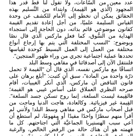
عدد معين من السّاعات، ولا تقول لنا قط قدر هذا
المجهود (الَّذي هو القِيمة). وابتداء من التَّسليم بهذه
الحقائق يمكن أن نخطو إلى الأمام للكشف عن وحدة
القياس السليمة علميًا، من أجل إعادة تقديم القيمة
كقانون موضوعي قائم بذاته، دون الحاجة إلى استجداء
الهداية من السُّوق، كما فعل ماركس الَّذي قال نصًا
وبوضوح: "النسب المختلفة الَّتي يتم بها إرجاع أنواع
مختلفة من العمل إلى العمل البسيط كوحدة لقياسها
تحددها عملية اجتماعية تجري من وراء ظهور المنتجين".
فلننتقل الآن إلى أصدقائنا في مقاهي وسط البلد
اتساقًا مع ماركس نفسه، الَّذي قال أن "القيمة لا تحمل
ذرّة واحدة من المادة"، سبق أن كتبت: "أبلغ برهان على
قانون التناقض أن ماركس، الَّذي أنكر الغيبيات، أقام
صرحه النظري العملاق على أساس غيبي هو القيمة؛
فالقِيمة ليست السلعة، إنما روح تسكن جسد السلعة".
القِيمة غير فيزيائية. وكالعادة، هاجت الدنيا وماجت من
قبل أصحاب ماركس في مقاهي وسط البلد! ولأنني لم
أقرأ منهم سطرًا واحدًا مفيدًا أو مفهومًا، لم أستطع أن
أعي سبب الهستيريا الجماعيَّة الَّتي اجتاحتهم. كل ما
فهمته هو أن هناك حالة من الرفض الخالص، والرغبة