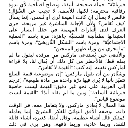
فيزيائيَّة". جملة صحيحة، أنيقة، وتصلح افتتاحية لأي ندوة
رفاقية محترمة؛ لكنها، للأسف، لا تجيب عن السُّؤال؛
فالنص لا يسأل إن كانت القيمة تُرى أو تُلمس، إنما يسأل
كيف تُقاس؟ ولأن الإجابة المباشرة غير مريحة، جرى
العرف لدى الَّتيارات المهيمنة في حقل اليسار على
استبدالها بطمأنينة فلسفيَّة جاهزة: مرة باسم "العملية
الاجتماعيَّة"، ومرة باسم "الشكل التَّاريخيّ"، ومرة باسم
"ما يجري من وراء ظهور المنتجين".
والأدهى حين يُستدعى ماركس من مرقده ليقول ما لم
يقله قط؛ فالأخطر من كل ذلك أن يُقال لنا، بلا قراءة
لماركس نفسه، إنه كتب: "القيمة لا تُقاس".
وشتّان بين أن يقول ماركس: "إن موضوعية قيمة السلع
تتميّز بأنها لا يُرى فيها ذرّة واحدة من مادة طبيعية"، ]ترجم
إلى العربية على نحو غير دقيق:"القيمة ليست خاصية
فيزيائية للسلعة"[ وبين ما لم يقله أبدًا: "القيمة ليست
موضوع قياس".
هذا المقال لا يُعادي ماركس، ولا يتعامل معه، في الوقت
ذاته، بوصفه الأفق النهائيّ للفكر البشريّ. إنما يعامله
كمفكر قال أشياء عظيمة، وقال أيضًا، كغيره، أشياء قابلة
للنقد، وربما عادية، وربما تافهة. ومَن يرى في ذلك