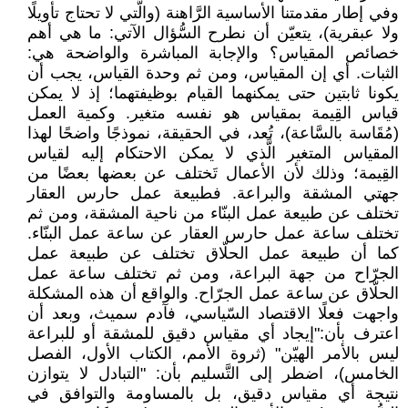
وفي إطار مقدمتنا الأساسية الرَّاهنة (والَّتي لا تحتاج تأويلًا
ولا عبقرية)، يتعيّن أن نطرح السُّؤال الآتي: ما هي أهم
خصائص المقياس؟ والإجابة المباشرة والواضحة هي:
الثبات. أي إن المقياس، ومن ثم وحدة القياس، يجب أن
يكونا ثابتين حتى يمكنهما القيام بوظيفتهما؛ إذ لا يمكن
قياس القِيمة بمقياس هو نفسه متغير. وكمية العمل
(مُقَاسة بالسَّاعة)، تُعد، في الحقيقة، نموذجًا واضحًا لهذا
المقياس المتغير الَّذي لا يمكن الاحتكام إليه لقياس
القِيمة؛ وذلك لأن الأعمال تَختلف عن بعضها بعضًا من
جهتي المشقة والبراعة. فطبيعة عمل حارس العقار
تختلف عن طبيعة عمل البنّاء من ناحية المشقة، ومن ثم
تختلف ساعة عمل حارس العقار عن ساعة عمل البنّاء.
كما أن طبيعة عمل الحلّاق تختلف عن طبيعة عمل
الجرّاح من جهة البراعة، ومن ثم تختلف ساعة عمل
الحلّاق عن ساعة عمل الجرّاح. والواقع أن هذه المشكلة
واجهت فعلًا الاقتصاد السّياسي، فآدم سميث، وبعد أن
اعترف بأن:"إيجاد أي مقياس دقيق للمشقة أو للبراعة
ليس بالأمر الهيّن" (ثروة الأمم، الكتاب الأول، الفصل
الخامس)، اضطر إلى التَّسليم بأن: "التبادل لا يتوازن
نتيجة أي مقياس دقيق، بل بالمساومة والتوافق في