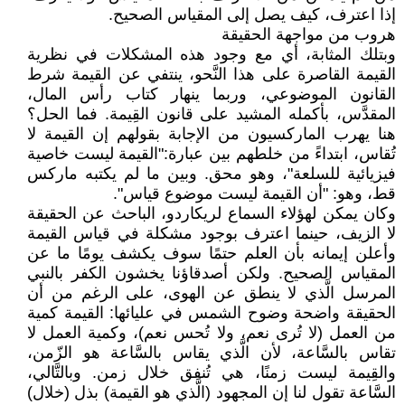
إذا اعترف، كيف يصل إلى المقياس الصحيح.
هروب من مواجهة الحقيقة
وبتلك المثابة، أي مع وجود هذه المشكلات في نظرية
القيمة القاصرة على هذا النَّحو، ينتفي عن القيمة شرط
القانون الموضوعي، وربما ينهار كتاب رأس المال،
المقدَّس، بأكمله المشيد على قانون القِيمة. فما الحل؟
هنا يهرب الماركسيون من الإجابة بقولهم إن القيمة لا
تُقاس، ابتداءً من خلطهم بين عبارة:"القيمة ليست خاصية
فيزيائية للسلعة"، وهو محق. وبين ما لم يكتبه ماركس
قط، وهو: "أن القيمة ليست موضوع قياس".
وكان يمكن لهؤلاء السماع لريكاردو، الباحث عن الحقيقة
لا الزيف، حينما اعترف بوجود مشكلة في قياس القيمة
وأعلن إيمانه بأن العلم حتمًا سوف يكشف يومًا ما عن
المقياس الصحيح. ولكن أصدقاؤنا يخشون الكفر بالنبي
المرسل الَّذي لا ينطق عن الهوى، على الرغم من أن
الحقيقة واضحة وضوح الشمس في عليائها: القيمة كمية
من العمل (لا تُرى نعم، ولا تُحس نعم)، وكمية العمل لا
تقاس بالسَّاعة، لأن الَّذي يقاس بالسَّاعة هو الزّمن،
والقِيمة ليست زمنًا، هي تُنفق خلال زمن. وبالتَّالي،
السَّاعة تقول لنا إن المجهود (الَّذي هو القيمة) بذل (خلال)