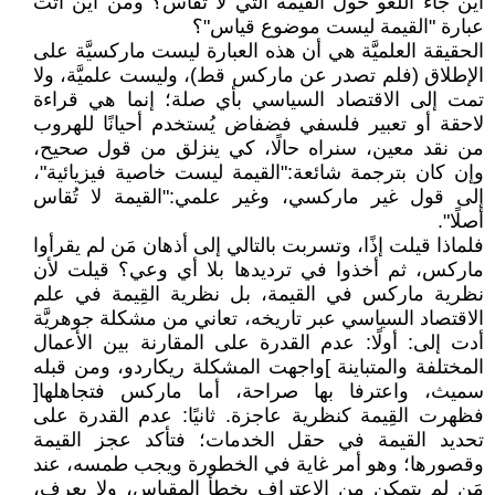
أين جاء اللغو حول القيمة الَّتي لا تقاس؟ ومن أين أتت
عبارة "القيمة ليست موضوع قياس"؟
الحقيقة العلميَّة هي أن هذه العبارة ليست ماركسيَّة على
الإطلاق (فلم تصدر عن ماركس قط)، وليست علميَّة، ولا
تمت إلى الاقتصاد السياسي بأي صلة؛ إنما هي قراءة
لاحقة أو تعبير فلسفي فضفاض يُستخدم أحيانًا للهروب
من نقد معين، سنراه حالًا، كي ينزلق من قول صحيح،
وإن كان بترجمة شائعة:"القيمة ليست خاصية فيزيائية"،
إلى قول غير ماركسي، وغير علمي:"القيمة لا تُقاس
أصلًا".
فلماذا قيلت إذًا، وتسربت بالتالي إلى أذهان مَن لم يقرأوا
ماركس، ثم أخذوا في ترديدها بلا أي وعي؟ قيلت لأن
نظرية ماركس في القيمة، بل نظرية القِيمة في علم
الاقتصاد السياسي عبر تاريخه، تعاني من مشكلة جوهريَّة
أدت إلى: أولًا: عدم القدرة على المقارنة بين الأعمال
المختلفة والمتباينة ]واجهت المشكلة ريكاردو، ومن قبله
سميث، واعترفا بها صراحة، أما ماركس فتجاهلها[
فظهرت القِيمة كنظرية عاجزة. ثانيًا: عدم القدرة على
تحديد القيمة في حقل الخدمات؛ فتأكد عجز القيمة
وقصورها؛ وهو أمر غاية في الخطورة ويجب طمسه، عند
مَن لم يتمكن من الاعتراف بخطأ المقياس، ولا يعرف،