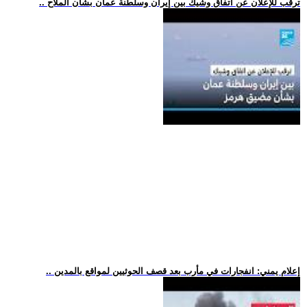
.. ترقب للإعلان عن اتفاق وشيك بين إيران وسلطنة عمان بشأن الملاح
.. إعلام يمني: انفجارات في مأرب بعد قصف الحوثيين لمواقع بالمدين