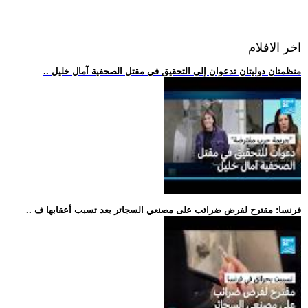
اخر الافلام
.. منظمتان دوليتان تدعوان إلى التحقيق في مقتل الصحفية آمال خليل
.. فرنسا: مقترح لفرض ضرائب على مصنعي السجائر بعد تسبب أعقابها ف