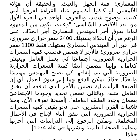
المعماري! قمة الجهل والعبث. والحقيقة أن هؤلاء
الألمعيين لو كلفوا أنفسهم عناء القراءة لعرفوا أنني
كتبت، بوضوحٍ شديد، وبالحرف الواحد في الجزء الأول
من نقد الاقتصاد السّياسي: "وعليه، يكون من المفهوم
لماذا يفوق أجر المهندس المعماريّ أجر الحدّاد، على
الرغم من أن الحدّاد يستهلك 2400 سعر حراري ضروري،
في حين أن المهندس المعماريّ يستهلك فقط 1100 سعر
حراري ضروري؛ فالأجر لا يتضمن فحسب كمية السعرات
الحرارية الضرورية اجتماعيًا كي يعمل العامل ويعيش
كعامل، وإنما يتضمن أيضًا كمية السعرات الحرارية
الضرورية الَّتي يتم إنفاقها كي يصبح المهندس مهندسًا
والحدّاد حدّادًا يمكن الدفع بهما إلى سوق العمل. أي إن
الطبقة الرأسمالية تضمن بالأجر الَّذي تدفعه أن يخلق
العامل مثله، وبالتالي تضمن تجديد وجودها الاجتماعيّ
بضمان وجود الطبقة العاملة". ]أصبحنا نعرف الآن، ومنذ
ثلاثينات القرن العشرين، على نحو يقيني كمية السعرات
الحرارية الضرورية التي تنفق أثناء الإنتاج في الأعمال
المختلفة، ويمكن الرجوع إلى الدراسات التي أجرتها
منظمة الصحة العالمية ونشرتها في عام 1974[
ختامًا