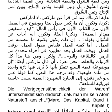
وبين قيمة السُّوق والقيمة التبادليَّة، وبين القيمة التبادلية
وثمن السُّوق، بل وبين القيمة وثمن الإنتاج، وبين ثمن
الإنتاج وثمن السُّوق.
بداية الارتباك عند مَن قرأ عن ماركس، لا لماركس
ذكرنا، ونكرر، أن ماركس يقول نصًا وبوضوح في الفصل
الأول من الكتاب الأول في رأس المال: "كيف سنقيس
مقدار القيمة؟" وذكرنا أيضًا، ونكرر، أنه أجاب عن
السُّؤال بقوله:"… إن ذلك يكون بكمية ما تتضمنه من
العمل… أما كمية العمل فتُقاس بطول العمل، بوقت
العمل، ووقت العمل يجد معاييره في أجزاء محددة من
الزمن كالسَّاعة واليوم….". ولكن، ومن هنا يبدأ كل
الارتباك والخلط، نحن نعرف أن قال ماركس أيضًا: "إن
موضوعيَّة قيمة السلع تتميّز بأنها لا يُرى فيها ذرّة واحدة
من مادة طبيعية". وقد ترجم هذا النص، كما قولنا على
نحو غير دقيق، إلى العبارة الشهيرة:"القيمة ليست خاصية
فيزيائية للسلعة".
"Die Wertgegenständlichkeit der Waren
unterscheidet sich dadurch, daß man ihr kein Atom
Naturstoff ansieht."(Marx, Das Kapital, Band I,
Kapitel I)
ولم يقل ماركس إطلاقًا إن: "القيمة ليست موضوع