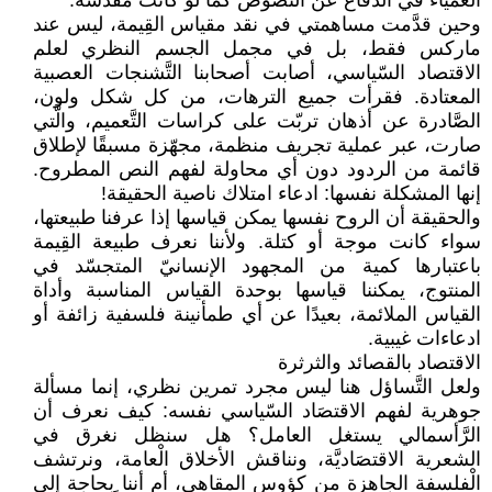
العمياء في الدفاع عن النصوص كما لو كانت مقدّسة.
وحين قدَّمت مساهمتي في نقد مقياس القِيمة، ليس عند
ماركس فقط، بل في مجمل الجسم النظري لعلم
الاقتصاد السّياسي، أصابت أصحابنا التَّشنجات العصبية
المعتادة. فقرأت جميع الترهات، من كل شكل ولون،
الصَّادرة عن أذهان تربّت على كراسات التَّعميم، والَّتي
صارت، عبر عملية تجريف منظمة، مجهّزة مسبقًا لإطلاق
قائمة من الردود دون أي محاولة لفهم النص المطروح.
إنها المشكلة نفسها: ادعاء امتلاك ناصية الحقيقة!
والحقيقة أن الروح نفسها يمكن قياسها إذا عرفنا طبيعتها،
سواء كانت موجة أو كتلة. ولأننا نعرف طبيعة القِيمة
باعتبارها كمية من المجهود الإنسانيّ المتجسّد في
المنتوج، يمكننا قياسها بوحدة القياس المناسبة وأداة
القياس الملائمة، بعيدًا عن أي طمأنينة فلسفية زائفة أو
ادعاءات غيبية.
الاقتصاد بالقصائد والثرثرة
ولعل التَّساؤل هنا ليس مجرد تمرين نظري، إنما مسألة
جوهرية لفهم الاقتصَاد السّياسي نفسه: كيف نعرف أن
الرَّأسمالي يستغل العامل؟ هل سنظل نغرق في
الشعرية الاقتصَاديَّة، ونناقش الأخلاق الْعامة، ونرتشف
الْفلسفة الجاهزة من كؤوس المقاهي، أم أننا بحاجة إلى