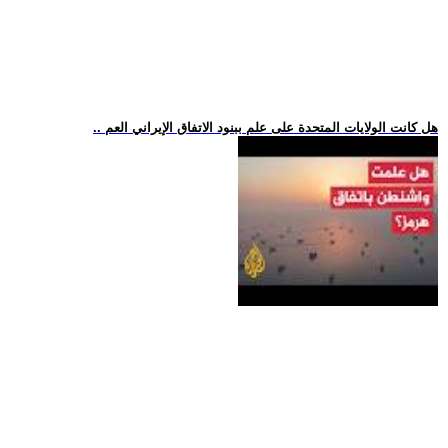
.. هل كانت الولايات المتحدة على علم ببنود الاتفاق الإيراني العم