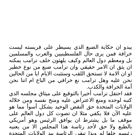
يبدو ان حكاية الضبع الذي يسيطر على فريسته ليست
خرافة فمن يرى حال الفلسطينيين والعرب والمسلمين
بل ومعظم دول العالم وكيف يلهثون خلف ترامب يمكنه
ان يثق ان الامر حقيقي وان ترامب ضبع من نوع خطير
او ان الامة لا تستحق اللقب وستثبت الايام ايا من الحالين
نحن عليه وهل ترامب نع خرافي من الباع ام اننا نحن
أمة الخرافة والكذب.
فقد احتفل ترامب أخيرا بالتوقيع على ميثاق مجلسه الذي
كتبه لوحده ومنع الاعتراض عليه ومنح نفسه ومن خلاله
الولايات المتحدة حق النقض الوحيد بشكل أسوأ مما هو
عليه الآن فلا يكفي مثلا ان تصوت كل دول العالم على
موقف ما بل يشترط ان يوافق الرئيس وهو أمريكي
بالطبع ولا حق لأحد رئاسة هذا المجلس الا من يعنيه
رئيسه خلفا له وبذا تبقى الرئاسة بيد الولايات المتحدة