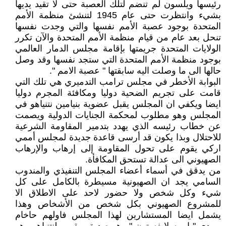
رئيسها ويلسون لم تنضم لتلك العصبة حتى لا تقيد يديها
بشيء وانتظرت حتى عام 1945 لتنشئ منظمة الأمم
المتحدة بوجود عصبة الأمم نفسها والتي وجدت نفسها
تنحل بعد عام من قيام منظمة الأمم المتحدة والآن تكرر
الولايات المتحدة جريمتها بإقامة مجلس الدمار العالمي
بوجود منظمة الأمم المتحدة التي ستجد نفسها وقد وصل
حالها الى ما وصلت اليه سابقتها " عصبة الامم ".
البوابة الأخطر في مجلس ترامب التدميري هي تلك التي
قامت على تجريم الضحية دوليا ومكافئة المجرم دوليا
ايضا ويكفي ان المجلس يقبل عضوية بنيامين نتنياهو في
المجلس وهو مطلوب لمحكمة الجنايات الدولية ويصمت
عن خطاب رئيسه الذي يهدد بتدمير المقاومة الشرعية
للاحتلال وبذا يكون قد أرسى قاعدة جديدة لمجلس أممي
اركي يقوم على تحول المقاومة إلى إرهاب والإرهاب
الصهيوني الى عدالة تستحق المكافأة.
من يدقق في أسماء أعضاء المجلس التنفيذي والمندوب
السامي يجد ان الصهيونية مسيطرة بالكامل على كل
شيء وكل شخص ولا حضور لاحد على الاطلاق الا
للمشروع الصهيوني بكل شخص من الأشخاص وهذا
يشمل ايضا المستشارين لهذا المجلس فاولهم حاخام