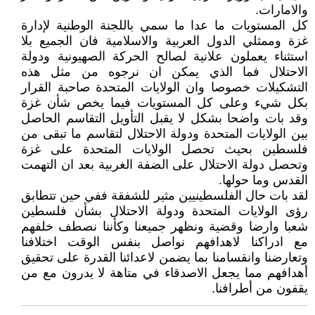
والامارات.
كل المستويات ما عدا ما سمي باللجنة الوطنية لإدارة
غزة وممثلي الدول العربية والاسلامية فان الجميع بلا
استثناء يعملون علانية لصالح الحركة الصهيونية ودولة
الاحتلال فما الذي يمكن ان نرجوه من مثل هذه
التشكيلات خصوصا وان الولايات المتحدة صاحبة القرار
بكل شيء وعلى كل المستويات فيما يخص شأن غزة
وقد بات واضحا بشكل لا يقبل التأويل التقاسم الحاصل
بين الولايات المتحدة ودولة الاحتلال لتقاسم ما تبقى من
فلسطين بحيث تحصل الولايات المتحدة على غزة
وتحصل دولة الاحتلال على الضفة الغربية بعد ان التهمت
القدس وما حولها.
لقد بات حال الفلسطينيين مثير للشفقة ففي حين تتطابق
رؤى الولايات المتحدة ودولة الاحتلال بشأن فلسطين
شعبا وارضا وقضية ونظهر جميعنا وكأننا نصطف خلفهم
مع ادراكنا لاهدافهم نواصل بنفس الوقت اختلافنا
وتعارضنا وانقسامنا بما يضمن لاعدائنا القدرة على تحقيق
أهدافهم مما يجعل الاصدقاء في متاهة لا يدرون مع من
يقفون من أطرافنا.