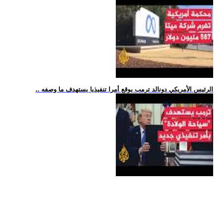
.. الرئيس الأمريكي دونالد ترمب يوقع أمرا تنفيذيا يستهدف ما وصفه