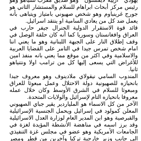
يهودي " ارييه لايفستون " وهو صديق مقرب لنتنياهو وهو
رئيس مركز أبحاث ابراهام للسلام والمستشار الثاني هو
جورج غرينباوم وهو شخص صهيوني بامتياز ويتباهى بأنه
يعمل ضد كل من يعادي السامية او ينتقد اسرائيل.
قائد قوة الاستقرار الدولية الجنرال جيفر حارب في
العراق وافغانستان وسوريا كما أنه كان حلقة الوصل في
وقف إطلاق النار على الجبهة اللبنانية وهو ما يعني اننا
امام شخص تمرس جيدا في التامر على القضايا العربية
والاسلامية وفي اكثر من موقع مما يعني بانه منفذ امين
للأغراض التي يسعى إليها كل من ترامب اولا ونتنياهو
ثانيا.
المندوب السامي نيقولاي ملادينوف وهو معروف جيدا
بانحيازه للصهيونية دولة الاحتلال وعمل مبعوثا للعراق
ومبعوثا للسلام في الشرق الأوسط وكان خلال عمله
معروفا بانحيازه التام لإسرائيل والولايات المتحدة.
الآخر من كل الاسماء هو الملياردير يقير جباي الصهيوني
المعلن كمولود في إسرائيل ويحمل الجنسية الإسرائيلية
والقبرصية وهو ابن المدير العام لوزارة العدل الاسرائيلية
وقد برز اسمه في مناهضة الأنشطة المؤيدة لغزة في
الجامعات الأمريكية وهو عضو في مجلس غزة التنفيذي
الى جانب وزير خارجية تركيا وآخرين من قطر ومصر