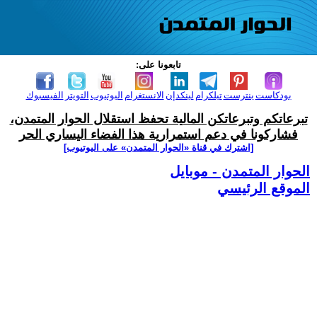
تابعونا على:
بودكاست
بنترست
تيلكرام
لينكدإن
الانستغرام
اليوتيوب
التويتر
الفيسبوك
تبرعاتكم وتبرعاتكن المالية تحفظ استقلال الحوار المتمدن،
فشاركونا في دعم استمرارية هذا الفضاء اليساري الحر
[اشترك في قناة ‫«الحوار المتمدن» على اليوتيوب]
الحوار المتمدن - موبايل
الموقع الرئيسي