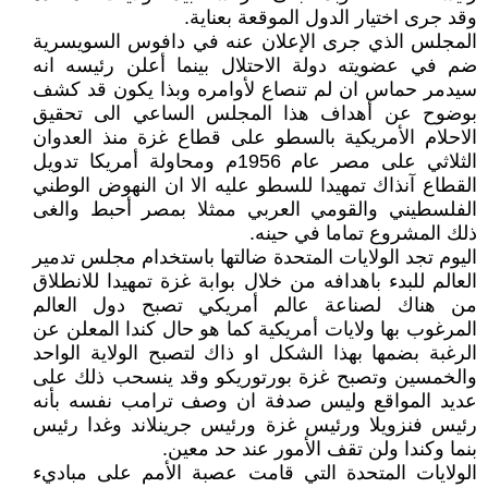
وقد جرى اختيار الدول الموقعة بعناية.
المجلس الذي جرى الإعلان عنه في دافوس السويسرية
ضم في عضويته دولة الاحتلال بينما أعلن رئيسه انه
سيدمر حماس ان لم تنصاع لأوامره وبذا يكون قد كشف
بوضوح عن أهداف هذا المجلس الساعي الى تحقيق
الاحلام الأمريكية بالسطو على قطاع غزة منذ العدوان
الثلاثي على مصر عام 1956م ومحاولة أمريكا تدويل
القطاع آنذاك تمهيدا للسطو عليه الا ان النهوض الوطني
الفلسطيني والقومي العربي ممثلا بمصر أحبط والغى
ذلك المشروع تماما في حينه.
اليوم تجد الولايات المتحدة ضالتها باستخدام مجلس تدمير
العالم للبدء باهدافه من خلال بوابة غزة تمهيدا للانطلاق
من هناك لصناعة عالم أمريكي تصبح دول العالم
المرغوب بها ولايات أمريكية كما هو حال كندا المعلن عن
الرغبة بضمها بهذا الشكل او ذاك لتصبح الولاية الواحد
والخمسين وتصبح غزة بورتوريكو وقد ينسحب ذلك على
عديد المواقع وليس صدفة ان وصف ترامب نفسه بأنه
رئيس فنزويلا ورئيس غزة ورئيس جرينلاند وغدا رئيس
بنما وكندا ولن تقف الأمور عند حد معين.
الولايات المتحدة التي قامت عصبة الأمم على مباديء