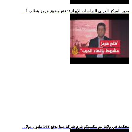
.. مدير المركز العربي للدراسات الإيرانية: فتح مضيق هرمز يتطلب أ
.. محكمة في ولاية نيو مكسيكو تلزم شركة ميتا بدفع 567 مليون دولا