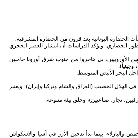
دأت الحضارة اليونانية بعد قرون من الحضارة المشرقية.
تطور الحضاري. وتؤكد الدراسات أن انتشار العصر الحجري
نوا من نسل الصيادين/الجامعين الأوروبيين، بل هاجروا من جنوب شرق أوروبا حاملين
جينياً).
احل البحر الأبيض المتوسط.
لزراعية مع ارتفاع درجات الحرارة بعد نهاية العصر الجليدي الأخير (حوالي 14000 عام مضت) في الهلال الخصيب (العراق والشام وتركيا وإيران)، ويعتبر
ين، تجار، صناعيين)، وخلق بيئة متنوعة.
 والبازلاء، بينما بدأ تدجين الأرز في آسيا والاسكواش