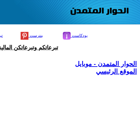
بودكاست
بنترست
تي
تبرعاتكم وتبرعاتكن المال
الحوار المتمدن - موبايل
الموقع الرئيسي