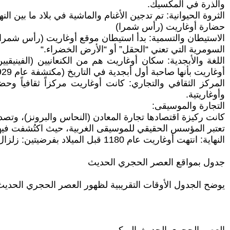
والذرة في المكسيك.
الثروة الحيوانية: تم تدجين الأغنام والماشية في بلاد ما بين النهرين بين 10000 و13000 سنة، ثم الخنازير والماعز. ظهرت حيوانات الجر (الثيران، الحمير، ا
حضارة أوغاريت (رأس شمرا)
السومرية التي تعني “الحقل” أو “الأرض الخضراء.“
اللغة والأبجدية: سكان أوغاريت هم من الكنعانيين (الفينيقي
أوغاريت بأنها صاحبة أول أبجدية في التاريخ (مكتشفة عام 1929)، وهي أبجدية سورية أوغاريتية كنعانية، وحروفها بنفس ترتيب الحروف العربية مع زيادة حرفين.
المركز الثقافي والتجاري: كانت أوغاريت مركزاً ثقافياً وح
وأوغاريتية.
التجارة والموسيقى:
كانت ركيزة اقتصادها تجارة المعادن (النحاس والبرونز)، وتصدي
تعتبر المؤسس الحقيقي للموسيقى الغربية، حيث اكتُشفت فيها أ
النهاية: انتهت أوغاريت عام 1180 قبل الميلاد بفرضيتين: زلزال قوي دمر المدينة، أو غزو خارجي من قبل “شعوب البحر”، وانتقلت بعدها القوة التجارية والعسكرية إلى قرطاجة.
جدول بمواقع العصر الحجري الحديث
يوضح الجدول الأوقات التقريبية لظهور العصر الحجري الحديث 