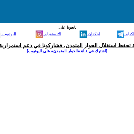
تابعونا على:
لكرام
لينكدإن
الانستغرام
اليوتيوب
ية تحفظ استقلال الحوار المتمدن، فشاركونا في دعم استمرارية 
[اشترك في قناة ‫«الحوار المتمدن» على اليوتيوب]