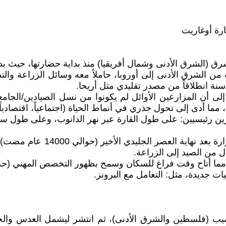
رة أوغاريت
مشرق (الشرق الأدنى وشمال أفريقيا) منذ بداية حضارتها، حيث ب
من الشرق الأدنى إلى أوروبا، حاملاً معه وسائل الزراعة وال
تحول الجيني: تشير تحليلات الحمض النووي القديم (DNA) إلى أن المزارعين الأوائل لم يكو
ا أدى إلى تحول جذري في أنماط الحياة (اجتماعياً، اقتصادياً، و
ارين رئيسيين: على طول القارة عبر نهر الدانوب، وعلى طول س
البداية والموطن: بدأت الثورة ا
ل من الصيد إلى الزراعة.
مما أتاح وقت فراغ للسكان وسمح بظهور التخصص المهني (حرفي
ات جديدة، مثل: التعامل مع البرونز.
خصيب (فلسطين والشرق الأدنى)، ثم انتشر ليشمل العدس والحمص