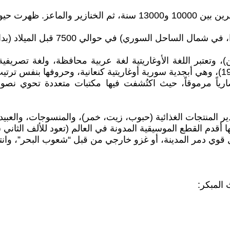
لإبل) حوالي 4000 ق.م.
الاستيطان والتسمية: بدأ استيطان مو
ين)، وتعتبر اللغة الأوغاريتية لغة عربية محافظة، ولغة تصري
ضارياً مرموقاً، حيث اكتُشفت فيها مكتبات متعددة تحوي نصوص
ر المنتجات الغذائية (حبوب، زيت، خمر)، والمنسوجات، والعبيد، 
قدم القطع الموسيقية المدونة في العالم (تعود للألف الثاني 
المبكر: