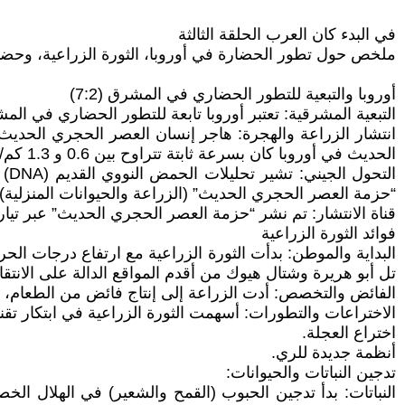
في البدء كان العرب الحلقة الثالثة
ملخص حول تطور الحضارة في أوروبا، الثورة الزراعية، وحضا
أوروبا والتبعية للتطور الحضاري في المشرق (7:2)
التبعية المشرقية: تعتبر أوروبا تابعة للتطور الحضاري في ال
انتشار الزراعة والهجرة: هاجر إنسان العصر الحجري الحديث 
الحديث في أوروبا كان بسرعة ثابتة تتراوح بين 0.6 و 1.3 كم/سنة انطلاقاً من مصدر تقليدي مثل أريحا.
ال
“حزمة العصر الحجري الحديث” (الزراعة والحيوانات المنزلية)، مم
قناة الانتشار: تم نشر “حزمة العصر الحجري الحديث” عبر تي
فوائد الثورة الزراعية
تل أبو هريرة وشتال هيوك من أقدم المواقع الدالة على الانتقا
الفائض والتخصص: أدت الزراعة إلى إنتاج فائض من الطعام، 
الاختراعات والتطورات: أسهمت الثورة الزراعية في ابتكار تقني
اختراع العجلة.
أنظمة جديدة للري.
تدجين النباتات والحيوانات:
النباتات: بدأ تدجين الحبوب (القمح والشعير) في الهلال ال