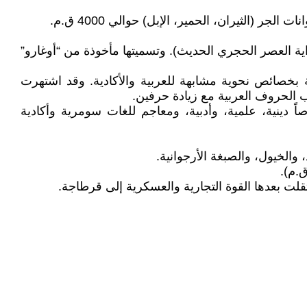
قع أوغاريت (رأس شمرا، في شمال الساحل السوري) في حوالي 7500 قبل الميلاد (بداية العصر الحجري الحديث). وتسميتها مأخوذة من “أوغارو”
فية بخصائص نحوية مشابهة للعربية والأكادية. وقد اشتهرت
اً دينية، علمية، وأدبية، ومعاجم للغات سومرية وأكادية
والخيول، والصبغة الأرجوانية.
ق.م).