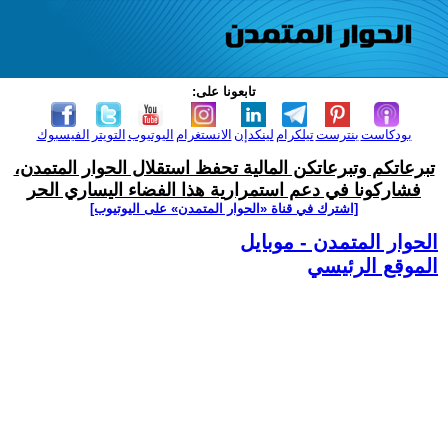
تابعونا على:
بودكاست
بنترست
تيلكرام
لينكدإن
الانستغرام
اليوتيوب
التويتر
الفيسبوك
تبرعاتكم وتبرعاتكن المالية تحفظ استقلال الحوار المتمدن،
فشاركونا في دعم استمرارية هذا الفضاء اليساري الحر
[اشترك في قناة ‫«الحوار المتمدن» على اليوتيوب]
الحوار المتمدن - موبايل
الموقع الرئيسي