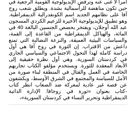
أمراً لا غنى عنه وترفض الإيديولوجية القومية الرجعية في
حين تكون مناهضة للرأسمالية بشدة. ويطلق شعب روج
آفا على نظامهم الجديد اسم الكونفدرالية الديمقراطية.
وهو تطبيق للإيديولوجية الأخيرة للزعيم الكردي المسجون
عبد الله أوجلان، ويفتخر بحصص الجنسين البالغة 40 في
المائة، والهياكل الديمقراطية من القاعدة إلى القمة،
والسياسات البيئية العميقة، والنزعة النضالية التي تمنع
داعش من الاقتراب. إن الثورة في روج آفا هي أول
دراسة كاملة لهذا التحول الاجتماعي والسياسي الجاري
في كردستان السورية. وهي أول نظرة حقيقية إلى
الأبعاد المعقدة للثورة. ويستخدم مؤلفو الكتاب تجاربهم
الخاصة في العمل والقتال في المنطقة لبناء صورة من
الأمل للسياسة والمجتمع في الشرق الأوسط، ويكشفون
عن قصة غير عادية لمعركة ضد الصعاب انظر كتاب
-كتاب بعنوان «ثورة في روجافا: الإدارة الذاتية
الديمقراطية وتحرير النساء في كردستان السورية»،