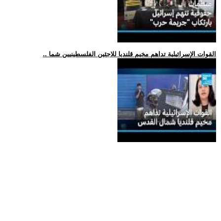
.. القوات الإسرائيلية تداهم مخيم قلنديا للاجئين الفلسطينيين شما