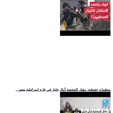
.. منظمات حقوقية: مقتل الصحفية آمال خليل في غارة إسرائيلية متعم