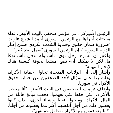
الرئيس الأميركي، في مؤتمر صحفي بالبيت الأبيض، غداة
مباحثات أجراها مع الرئيس السوري أحمد الشرع تناولت
"ضرورة ضمان حقوق وحماية الشعب الكردي ضمن إطار
الدولة السورية"، إن الرئيس السوري "يعمل بجد كبير".
واعتبر أن الشرع "رجل قوي، قاس وله سجل قاس نوعا
ما، لكن لا يمكنك أن- تضع منشدا لجوقة كنسية هناك
لإنجاز المهمة".
وأشار إلى أن الولايات المتحدة تحاول حماية الأكراد،
وذلك ردا على سؤال لأحد الصحفيين عن حماية حقوق
الأكراد في سوريا.
وأضاف ترامب للصحفيين في البيت الأبيض: "أنا معجب
بالأكراد،- لكن فقط لكي تفهموا، دفعت مبالغ هائلة من
المال للأكراد، ومنحوا النفط وأشياء أخرى، لذلك كانوا
يفعلون ذلك من أجل أنفسهم أكثر مما يفعلونه من أجلنا،
لكننا متوافقون مع الأكراد ونحاول حمايتهم"-