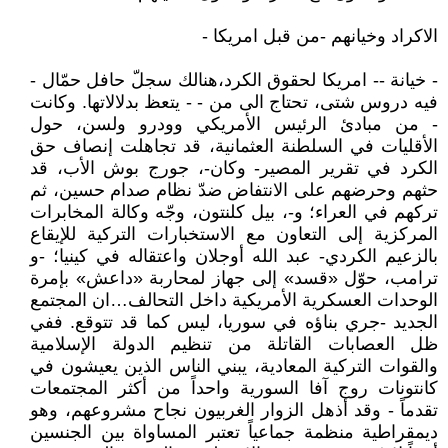
الاكراد وخيانهم -من قبل امريكا -
- خيانة -- امريكا لحقوق الكرد،هنالك سجلّ حافل حمّال -
فيه دروس شتى، تحتاج الى من - - يتعظ بدلالاتها. وكانت
- من مبادئ الرئيس الأمريكي وودرو ولسن، حول
الأقليات في السلطنة العثمانية، قد تجاهلت إنصاف حق
الكرد في تقرير المصير- وكان-، جورج بوش الأب، قد
حثهم وحرضهم على الانتفاض ضدّ نظام صدام حسين، ثم
تركهم في العراء؛ و-، بيل كلنتون، وجّه وكالة المخابرات
المركزية إلى التعاون مع الاستخبارات التركية للإيقاع
بالزعيم الكردي- عبد الله أوجلان واعتقاله في كينيا؛ -و
ترامب، حوّل «قسد» إلى جهاز لمحاربة «داعش» بإمرة
الوحدات العسكرية الأمريكية داخل التحالف…ان المجتمع
الجديد -جري بناؤه في سوريا، ليس كما قد تتوقع. ففي
ظل العصابات القاتلة من تنظيم الدولة الإسلامية
والقوات التركية المعادية، يبني الناس الذين يعيشون في
كانتونات روج آفا السورية واحداً من أكثر المجتمعات
تقدماً - وقد أذهل الزوار الغربيون نجاح مشروعهم، وهو
ديمقراطية منظمة جماعياً تعتبر المساواة بين الجنسين