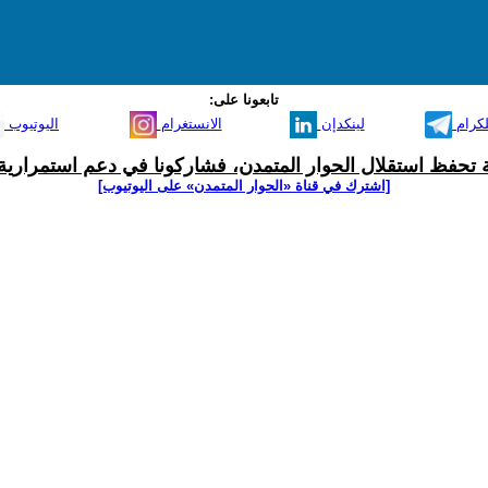
تابعونا على:
لكرام
لينكدإن
الانستغرام
اليوتيوب
ية تحفظ استقلال الحوار المتمدن، فشاركونا في دعم استمرارية 
[اشترك في قناة ‫«الحوار المتمدن» على اليوتيوب]