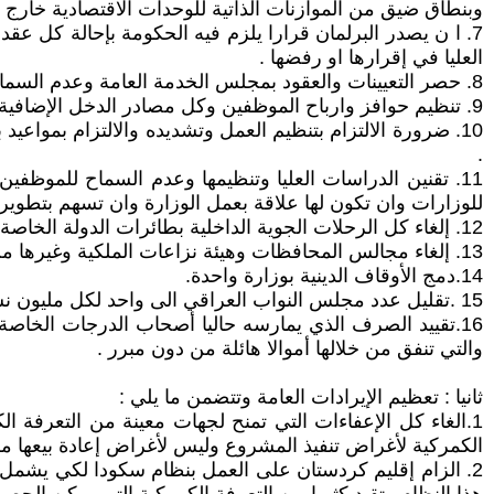
وبنطاق ضيق من الموازنات الذاتية للوحدات الاقتصادية خارج نط
7. ا ن يصدر البرلمان قرارا يلزم فيه الحكومة بإحالة كل عقد
العليا في إقرارها او رفضها .
8. حصر التعيينات والعقود بمجلس الخدمة العامة وعدم السماح لكل الوحدات التنفيذية بما فيها وحدات التمويل الذاتي بالتعاقد والتعيين لشغل الوظائف الحكومية .
9. تنظيم حوافز وارباح الموظفين وكل مصادر الدخل الإضافية التي يحصل عليها الموظف بحيث لا تزيد عن متوسط الراتب الشهري للموظف .
10. ضرورة الالتزام بتنظيم العمل وتشديده والالتزام بمواعي
.
11. تقنين الدراسات العليا وتنظيمها وعدم السماح للموظف
للوزارات وان تكون لها علاقة بعمل الوزارة وان تسهم بتطوير ال
12. إلغاء كل الرحلات الجوية الداخلية بطائرات الدولة الخاصة للمسؤولين
13. إلغاء مجالس المحافظات وهيئة نزاعات الملكية وغيرها من الهيئات غير الضرورية
14.دمج الأوقاف الدينية بوزارة واحدة.
15 .تقليل عدد مجلس النواب العراقي الى واحد لكل مليون نسمة بدلا من واحد لكل 100 الف
16.تقييد الصرف الذي يمارسه حاليا أصحاب الدرجات الخاصة 
والتي تنفق من خلالها أموالا هائلة من دون مبرر .
ثانيا : تعظيم الإيرادات العامة وتتضمن ما يلي :
1.الغاء كل الإعفاءات التي تمنح لجهات معينة من التعرفة ا
الكمركية لأغراض تنفيذ المشروع وليس لأغراض إعادة بيعها مر
2. الزام إقليم كردستان على العمل بنظام سكودا لكي يشمل ه