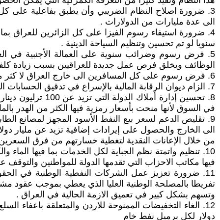
هذا النظام وتقيد كثيرا من التعرفة الكمركية التي يمكن الحصول
3. ضرورة اصلاح النظام الضريبي وأن يطبق بفاعلية على كل ا
الى عدة مليارات من الدولارات .
سنويا لو تم تحسين وتنظيم السياحة الدينية .
5. فرض رسوم وضرائب سنوية على العمالة الأجنبية في الع
الوظائف ويخلق فرص عمل جديدة للعراقيين بسبب زيادة كلفة اس
6. فرض رسوم على كل المسافرين الى خارج العراق لا كثر من مرة واحدة سنويا .
7. الزام ديوان الرقابة المالية بالإسراع في تدقيق الحسابات الختامية للوحدات الاقتصادية لغرض الإسراع بدفع مبالغ الضرائب المترتبة على أعمالهم الى وتحويلها الى وزارة المالية .
في السوق لأنها منحت بأسعار رمزية فيها الكثر من الهدر بالمال
9. تقليص الدعم لسعر بيع النفط الأسود المجهز لمصانع ال
الى الخارج والحصول على إيرادات إضافية تزيد عن مليار دو
من خلال الإعانات النقدية لتغطية خسارتهم من فرق السعرين 
10. تنظيم واتمتة نظم الجباية لكل الخدمات بما فيها الماء 
فيها مكاتب الاحزاب التي تقدمها الدولة للمواطنين والتوقف عن
11. ضرورة تعزيز عمل الشركات النفطية الوطنية في الحقول
تفريطا بالمصلحة الوطنية العليا الذي يعطي بموجب عقود مشار
وتسهم بشكل كبير في تعميق الازمة الحالية في العراق .
دولار لكل برميل نفط خام