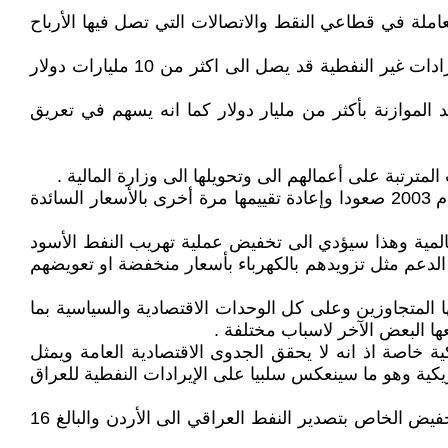
املة في قطاعي النقط والاتصالات التي تصل فيها الأرباح
4. ضرورة استيفاء رسوم الفيزا على كل الزائرين للعراق بما فيها المناسبات الدينية بدون استثناء وهذا يعد مصدرا مهما للإيرادات غير النفطية قد يصل الى اكثر من 10 مليارات دولار
لموازنة بأكثر من مليار دولار كما انه يسهم في تعريق
8. تحسين إدارة أملاك الدولة التي تزيد عن 100 ترليون دينار وإعادة تنظيم إيراداتها ومتابعة عملية بيعها او تخصيصها من عام 2003 صعودا وإعادة تقييمها مرة أخرى بالأسعار السائدة
المية وهذا سيؤدي الى تخفيض عملية تهريب النفط الأسود
لدعم مثل تزويدهم بالكهرباء بأسعار منخفضة او تعويضهم
يها المتجاوزين وعلى كل الوحدات الاقتصادية والسياسية بما
ها البعض الآخر لاسباب مختلفة .
ة خاصة اذ انه لا يحقق الجدوى الاقتصادية العامة ويمثل
يكية وهو ما سينعكس سلبيا على الإيرادات النفطية للعراق
12. الغاء التخفيضات الممنوحة للاردن والمتعلقة باعفاء السلع الأردنية المصدرة الى العراق من التعرفة الكمركية وإلغاء التخفيض الخاص بتصدير النفط العراقي الى الأردن والبالغ 16