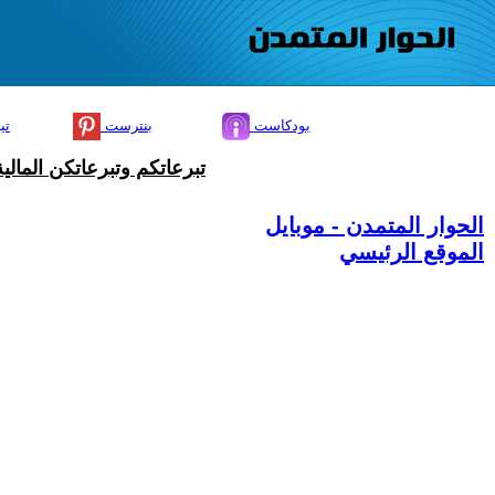
بودكاست
بنترست
تي
تبرعاتكم وتبرعاتكن المال
الحوار المتمدن - موبايل
الموقع الرئيسي