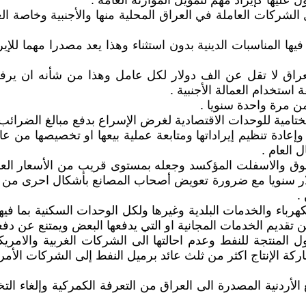
 عليها كإيراد مهم لتمويل الموازنة العامة .
لشركات العاملة في العراق المحلية منها والأجنبية وخاصة الع
راق لا تقل عن الف دولار لكل عامل وهذا من شأنه ان يرفد ا
تخدام العمالة الأجنبية .
 العام .
طابوق والاسفلت المؤكسد وجعله بمستوى قريب من الأسعار الع
لار سنويا مع ضرورة تعويض أصحاب المصانع بأشكال احرى من ا
.
والكهرباء والخدمات البلدية وغيرها ولكل الوحدات السكنية بما ف
 تقديم الخدمات المجانية او التي يدفعها البعض ويمتنع عن دفع
 المنتجة للنفط وعدم احالتها الى الشركات الغربية والامريكي
كة الإنتاج اكثر من ثلث عائد برميل النفط إلى الشركات الأمر