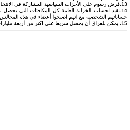
13.فرض رسوم على الأحزاب السياسية المشاركة في الانتخابات المحلية والبرلمانية بما لايقل عن نصف مليار دينار للمساهمة في تغطية نفقات الانتخابات .
14.تقيد لحساب الخزانة العامة كل المكافئات التي يحصل 
حساباتهم الشخصية مع انهم اصبجوا أعضاء في هذه المجالس
15. يمكن للعراق أن يحصل سريعا على اكثر من أربعة مليارات دولار سنويا لو تخلى عن التخفيضات الطوعية التي التزم بها ضمن اوبك بلس والتي تبلغ نحو ٢٠٠ الف برميل يوميا