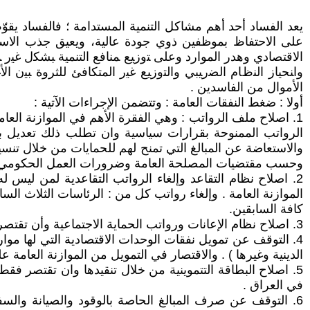
يعد الفساد أحد أهم مشاكل التنمية المستدامة ؛ فالفساد يقو
على الاحتفاظ بموظفين ذوي جودة عالية، ويعيق جذب الاستثم
الاقتصادي وهدر الموارد ﻭﻋﻠﻰ ﺘﻭﺯﻴﻊ ﻤﻨﺎﻓﻊ ﺍﻟﺘﻨﻤﻴﺔ ﺒﺸﻜل ﻏ
ﻭﺍﻨﺤﻴﺎﺯ ﺍﻟﻨﻅﺎﻡ ﺍﻟﻀﺭﻴﺒﻲ ﻭﺍﻟﺘﻭﺯﻴﻊ ﻏﻴﺭ ﺍﻟﻤﺘﻜﺎﻓﺊ للثروة ﺒﻴﻥ 
الأموال من الفاسدين .
أولا : ضغط النفقات العامة : وتتضمن الإجراءات الآتية :
1. اصلاح ملف الرواتب : وهي الفقرة الأهم في الموازنة الع
الرواتب الممنوحة بقرارات سياسية وان تطلب ذلك تعديل بعض
والاستعاضة عن المبالغ التي تمنح لهم للحمايات من خلال تنس
وحسب مقتضيات المصلحة العامة وضرورات العمل الحكومي
الموازنة العامة . وإلغاء رواتب كل من : الرئاسات الثلاث الس
كافة السابقين.
3. اصلاح نظام الإعانات ورواتب الحماية الاجتماعية وأن تقتصر فقط على المستحقين لها فقط من خلال معايير جديدة تضعها وزارة العمل .
4. التوقف عن تمويل نفقات الوحدات الاقتصادية التي لها موارد
الدينية وغيرها ) . والاقتصار في التمويل من الموازنة العامة 
5. اصلاح البطاقة التتموينية من خلال تنقيدها وان تقتصر ف
في العراق .
6. التوقف عن صرف المبالغ الحاصة بالوقود والصيانة والس