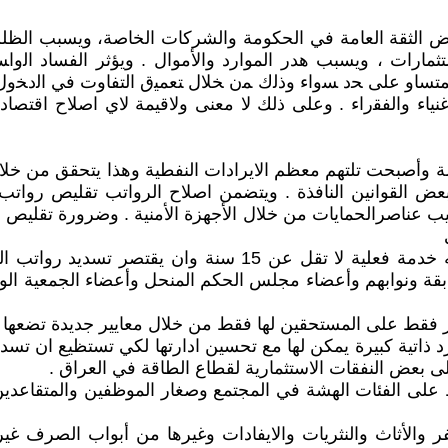
ّض الثقة العامة في الحكومة والشركات الخاصة، ويسبب الظلم، 
ارات ، ويسبب هدر الموارد والأموال . ويؤثر ﺍﻟﻔﺴﺎﺩ ﺍﻟﻭﺍﺴﻊ
ﻴﺭ ﻤﺘﺴﺎﻭ ﻋﻠﻰ ﺤﺩ ﺴﻭﺍﺀ ﻭﺫﻟﻙ ﻤﻥ ﺨﻼل ﺘﻌﻤﻴﻕ ﺍﻟﺘﻔﺎﻭﺕ ﻓﻲ ﺍﻟﺩﺨﻭ
ﺍﻷﻏﻨﻴﺎﺀ ﻭﺍﻟﻔﻘﺭﺍﺀ . وعلى ذلك لا معنى ولاقيمة لاي اصلاح اقت
امة وأصبحت تلتهم معظم الايرادات النفطية وهذا يتحقق من خلال
 القوانين النافذة . ويتضمن اصلاح الرواتب تقليص رواتب ال
يب عناصرالحمايات من خلال الأجهزة الأمنية . وضرورة تقليص ع
2. اصلاح نظام التقاعد وإلغاء الرواتب التقاعدية لمن ليس له 
ابقة ونوابهم وأعضاء مجلس الحكم المنحل وأعضاء الجمعية الوطن
 ذاتية كبيرة يمكن لها مع تحسين ادارتها لكي تستظيع ان تسد نفق
على بعض النفقات الاستثمارية لقطاع الطاقة في العراق .
قط على الفئات الهشة في المجتمع وصغار الموظفين والمتقاعدين 
فر والأثاث والنثريات والايفادات وغيرها من أبواب الصرف غي