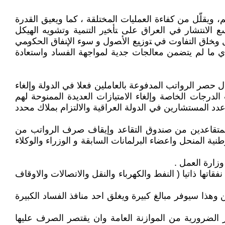
ويقلّل من كفاءة العمليات المختلقة ، كما ويعيق القدرة
 ﺍﻻﻨﺘﺸﺎﺭ في العراق ﻋﻠﻰ ﺘﺄﺨﻴﺭ ﺍﻟﺘﻨﻤﻴﺔ وتشويه الهيكل
ل ﻭﺨﻠﻕ ﺍﻟﺘﻔﺎﻭﺕ ﻓﻲ ﺘﻭﺯﻴﻊ ﺍﻷﺼﻭل ﻭ سوء ﺍﻹﻨﻔﺎﻕ ﺍﻟﺤﻜﻭﻤﻲ
صادي ما لم يتضمن معالجات جدية لمواجهة الفساد واستعادة
 حصر الرواتب المدفوعة بالعاملين فعلا في الدولة وإلغاء
درجات الخاصة وإلغاء الامتيازات العديدة الممنوحة لهم
دد المستشارين في الدولة العراقية والالتزام بملاك محدد
خدمة فعلية لا تقل عن 15 سنة وان يقتصر تسديد رواتب المتقاعدين من صندوق التقاعد وإيقاف صرف الرواتب من
ية المنحل واعضاء البرلمانات السابقة و الوزراء والوكلاء
اتها ذاتيا ( النفط والكهرباء والنقل والاتصالات والاوقاف
وهذا سيوفر مبالغ كبيرة ويغلق احد منافذ الفساد الكبيرة
ر الضرورية من الموازنة العامة وان يقتصر الصرف عليها