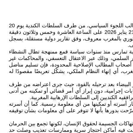
يتلقى الرأي العام الجمهوري ببالغ الاستنكار والإدانة نبأ ترحيل المناضل المغربي الجمهوري المعارض محمد هشام بنوحود، طالب اللجوء السياسي، من طرف السلطات الكندية يوم 20
يناير 2026 على الساعة التاسعة والنصف مساءً، وتسليمه إلى سلطات النظام العلوي السياسي الديكتاتوري السلطوي يوم 21 يناير 2026 على الساعة العاشرة وخمس وثلاثون دقيقة
 57 إلى الدار البيضاء ترمينال 2، بالرغم من أن النظام الديكتاتوري بالمغرب معروف، وفق تقارير دولية مستقلة، بسجل
ف.
ربية تمارس منذ سنوات سياسة قمع ممنهجة تطال النشطاء
 السلمي، وذلك عبر الاعتقال التعسفي، والمحاكمات غير
ير أصحاب المطالب الإصلاحية المحدودة، فإن تسليم مناضل
، أي إنهاء النظام الملكي، يشكّل تعريضًا مقصودًا له
ر البيضاء بعد ترحيله بالقوة، حيث جرى اعتراضه من طرف
ت إجرامية، دون إبراز أي أمر قضائي أو تمكينه من أدنى
فقيه الكنديين إلى السلطات الإرهابية المغربية.
طار أسرته أو تمكينها من أي معلومة رسمية. كما أن أسرته
صرّحت بدورها بأنها لا تتوفر على أي معلومات بشأن توقيفه
تهاكات الجسيمة لحقوق الإنسان، لكونها تجمع بين الحرمان
ُثّقت فيه أماكن احتجاز سرية وممارسات تعذيب وصلت حد