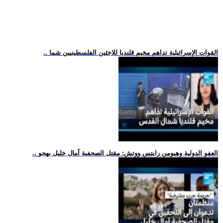
.. القوات الإسرائيلية تداهم مخيم قلنديا للاجئين الفلسطينيين شما
.. العفو الدولية وهيومن رايتس ووتش: مقتل الصحفية آمال خليل بهجو