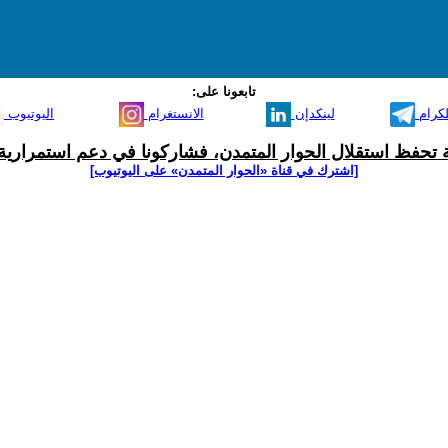
تابعونا على:
لكرام
لينكدإن
الانستغرام
اليوتيوب
ية تحفظ استقلال الحوار المتمدن، فشاركونا في دعم استمرارية 
[اشترك في قناة ‫«الحوار المتمدن» على اليوتيوب]