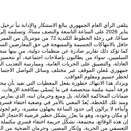
حافل بالانتهاكات الجسيمة والممنهجة في حق المعارضين الس
كما تؤكد ذلك تقارير صادرة عن منظمات دولية، من بينها م
السلميين، سواء من يطالبون بإصلاحات اجتماعية، أو بتحسي
العادلة، والتضييق على الحريات العامة، وممارسة التعذيب ال
جمهوري مُعلن الموقف عبر مختلف وسائل التواصل الاجتماعي
لخطر جسيم ومعلوم العواقب.
ويزداد هذا الانتهاك خطورة بفعل المعطيات التي تفيد بأن 
فرقة أمنية ملثمة متخصصة في ما يُسمّى بمكافحة الإرهاب، و
ضمانات المحاكمة العادلة، بل ومنع وحرمان ابنه، الذي يمارس م
ومنذ تلك اللحظة، يُعدّ المعني بالأمر في وضعية اختفاء قسري
وأبناءه لا يزالون إلى حدود الساعة يجهلون مصيره، رغم لجوئه
أو مكان وجوده، وهو ما يعزّز بشكل خطير فرضية الاحتجاز الس
إن هذه الوقائع، مجتمعة، تشكّل جريمة اختفاء قسري مكتملة ال
التعسفي من الحرية، وإنكار المصير، وحرمان الضحية من ال