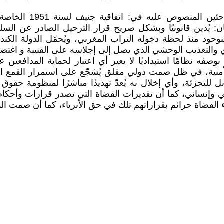
إن ترحيل محمد هشام ب
ان: يُدين قانونيًا وبشكل صريح قرار الترحيل الصادر عن السلط
وحود منذ لحظة دخوله التراب المغربي، ويُحمّل الدولة الك
 والتعذيب الوحشي الذي يصل إلى إجلاسه على القنينة و اغتصا
صفه نظامًا استبداديًا لا يعير أي اعتبار لحماية المدافعين 
نية، في ظل صمت دولي مقلق يُشجّع على استمرار القمع العاب
 للتجزئة، وأي إخلال به يُعدّ تهديدًا مباشرًا لمنظومة حقوق
ني وإنساني، كما أن تقديرات القضاة التي تصدر قرارات وأحكا
لقضاة جرائم بقراراتهم تلك في حق الأبرياء، كما أن صمت المجت