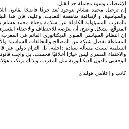
الإغتصاب وسوء معاملة حد القتل.
والسياسية، و لإتفاقية مناهضة التعذيب. وعليه، فإن هذا البي
بالمغرب المسؤولية الكاملة عن سلامة وحياة محمد هشام بن
المتوقّع، بشكل واضح، أن يعرّضه للاختطاف والاختفاء القسري
إن النظام السياسي العلوي الديكتاتوري القائم في المغرب، بو
المساءلة بفضل شبكة من المصالح والتحالفات السياسية والأم
السلمية ليست مسألة سيادة داخلية، بل التزام دولي غير قابل
والاختفاء القسري ليس خيارًا أخلاقيًا فحسب، بل واجب قانو
الوحشي بالدول الديكتاتورية مثل المغرب، وبذلك يرتكب هؤلاء ا
كاتب و إعلامي هولندي