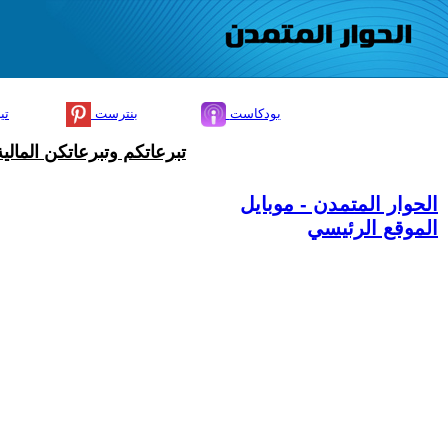
بودكاست
بنترست
تي
تبرعاتكم وتبرعاتكن المال
الحوار المتمدن - موبايل
الموقع الرئيسي