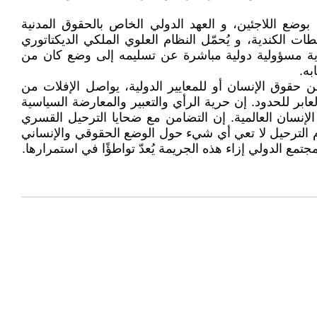
نوحود يُعد خرقًا فاضحًا لقانون اللاجئين المنصوص عليه في: اتفاقية جنيف لسنة 1951 الخاصة بوضع اللاجئين، و العهد الدولي الخاص بالحقوق المدنية
ات الكندية، و يُحمّل النظام العلوي الملكي الديكتاتوري
ندية مسؤولية دولية مباشرة عن تسليمه إلى وضع كان من
به.
عن حقوق الإنسان أو للمعايير الدولية، يواصل الإفلات من
ر للحدود. إن حرية الرأي والتعبير والمعارضة السياسية
 الإنسان العالمية. إن التضامن مع ضحايا الترحيل القسري
م الترحيل لا تعي أي شيء حول الوضع الحقوقي والإنساني
مع الدولي إزاء هذه الجريمة يُعدّ تواطؤًا في استمرارها.