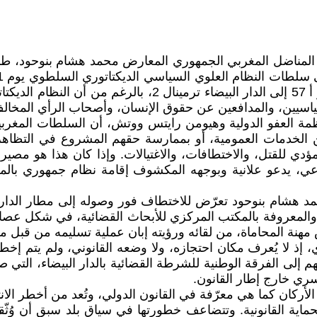
صباحًا، في رحلة الخطوط الكندية 72 من مونتريال من الممر أ
ياسيين، والمدافعين عن حقوق الإنسان، وأصحاب الرأي المخال
نظمة العفو الدولية وهيومن رايتس ووتش، أن السلطات المغ
ن الخدمات العمومية، أو بممارسة حقهم المشروع في التظاهر
مؤدي للقتل، والاختطافات، والاغتيالات. وإذا كان هذا هو مص
، يدعو علانية وبوجهه المكشوف إقامة نظام جمهوري بالمغرب
محمد هشام بنوحود تعرّض للاختطاف فور وصوله إلى مطار الدا
المعروفة بالمكتب المركزي للأبحاث القضائية، في شكل عصابا
هنة المحاماة، من لقائه ورؤيته إبان عملية تسليمه من قبل مرا
، إذ لا يُعرف مكان احتجازه، ولا وضعه القانوني، ولم يتم إخ
م إلى الفرقة الوطنية للشرطة القضائية بالدار البيضاء، التي 
ري خارج إطار القانون.
أركان كما هي معرّفة في القانون الدولي، وتُعد من أخطر الان
حماية القانونية. وتتضاعف خطورتها في سياق بلد سبق أن و