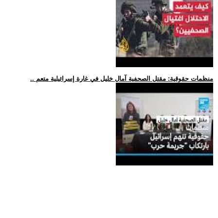
.. منظمات حقوقية: مقتل الصحفية آمال خليل في غارة إسرائيلية متعم