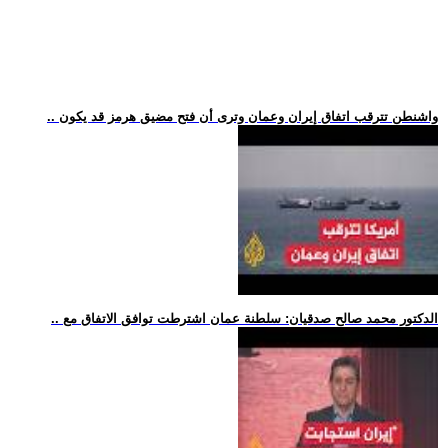
.. واشنطن تترقب اتفاق إيران وعمان وترى أن فتح مضيق هرمز قد يكون
.. الدكتور محمد صالح صدقيان: سلطنة عمان اشترطت توافق الاتفاق مع