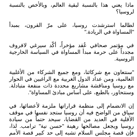
ماذا يعني هذا بالنسبة لبقية العالم، وبالأخص بالنسبة
لروسيا؟
لطالما استرشدت روسيا، على مرّ القرون، بمبدأ
"المساواة في الريادة‎".‎
في مؤتمر صحافي عُقد مؤخراً، أكّد سيرغي لافروف
مجدداً على حرمة مبدأ المساواة في السياسة ‏الخارجية
الروسية‎.‎
‎"‎سنتعاون مع شركائنا، ومع جميع الشركاء من الأغلبية
العالمية، ومن عداد الدول الغربية مع الراغبين ‏في الحوار
مع روسيا ومناقشة مشاريع محددة ذات منفعة متبادلة.
وسنتحاور، بالطبع، على أساس مبادئ ‏المساواة‎."‎
إن الانضمام إلى منظمة قراراتها ملزمة لأعضائها، في
سياق من الواضح فيه أن روسيا ستجد نفسها ‏في موقف
الأقلية في العديد من القضايا، سيحد حتماً من سيادة
روسيا ويجعل مصالحها رهينة "حسن نية" ‏ترامب. لذا،
فإن قصة مجلس السلام تشبه إلى حد كبير قصة الأمم