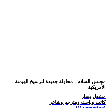
مجلس السلام - محاولة جديدة لترسيخ الهيمنة
الأمريكية‏
مشعل يسار
كاتب وباحث ومترجم وشاعر
(M.yammine)