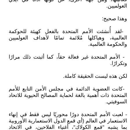
‏العولميين‎.‎
وهذا صحيح‎:‎
‎- ‎لقد أُنشئت الأمم المتحدة بالفعل كهيئة للحوكمة
العالمية، وهياكلها مُلائمة تمامًا لأهداف العولميين
‏والحكومة العالمية‎.‎
‎- ‎‏ الأمم المتحدة غير فعالة حقاً، كما أثبتت ذلك مرارًا
وتكرارًا‎.‎
لكن هذه ليست الحقيقة كاملة‎.‎
‎- ‎كانت العضوية الدائمة في مجلس الأمن التابع للأمم
المتحدة ذات أهمية بالغة لحماية المصالح الحيوية ‏للاتحاد
السوفيتي‎.‎
‏- لعبت الأمم المتحدة دورًا محوريًا ليس فقط في إنهاء
الاستعمار في العالم (أي قمع الدول الاستعمارية ‏الأوروبية
بما يشبه "قمع الكولاك"، أغنياء الفلاحين، في الاتحاد