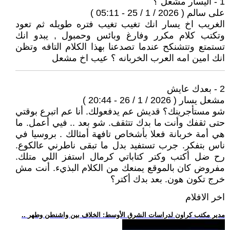
1 - اليسار مشعل ؟
على سالم ( 2026 / 1 / 25 - 05:11 )
الغريب اخ يسار انك تغيب تغيب فتره طويله ثم تعود
وتكتب كلام مكرر وفارغ وبائس وحمبول , يبدو انك
تستمتع وتتشنكح عندما تصدعنا بهذا الكلام التافه وتظن
انك امين امه العرب الخربانه ؟ عيب اخ مشعل
2 - بعدك عايش
مشعل يسار ( 2026 / 1 / 26 - 20:44 )
شو مستأجرينك؟ قديش عم يدفعولك. أنا عم اتبرع بوقتي
حتى ثقفك وأنت ما بدك تتثقف. شو بعد .. فيي أعمل. ما
هي أمة خربانة فعلا بأشخاص تافهة أمثالك . بروسيا في
ناس بتفكر. جرب تستفيد بدل ما تبقى ناطرني عالكوع.
رح ضل أكتب وكتر كتاباتي كرمال استفز اللي متلك.
مفروض كان بالموقع يمنعك من الكلام البذيء. أنت مش
خرج تكون هون. بعد بدك أكتر؟
اخر الافلام
.. مدير مكتب كراون لدراسات الشرق الأوسط: الخلاف بين واشنطن وطهر