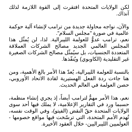
لكن الولايات المتحدة افتقرت إلى القوة اللازمة لذلك
آنذاك‎.‎
والآن، نواجه محاولة جديدة من ترامب لإنشاء آلية حوكمة
عالمية في صورة "مجلس السلام".‏
نعم، ترامب عدوٌّ للعولمة الليبرالية. لذا، لن يُمثّل هذا
المجلس العالمي الجديد مصالح الشركات العملاقة
‏المتعددة الجنسيات، بل سيُمثّل مصالح الشركات الصغيرة
غير التقليدية (الكاوبوي) ويُنفّذها‎.‎
بالنسبة للعولمة الليبرالية، يُعدّ هذا الأمر بالغ الأهمية، ومن
هنا جاءت ردة الفعل الهستيرية لقادة الاتحاد ‏الأوروبي،
حصن العولمة في العالم الحديث‎.‎
نعم، هذا الأمر مهمٌّ لترامب أيضاً، إذ يجري إنشاء منظمة،
حسبما ورد في التقارير الإعلامية، لا يملك ‏فيها أحد سوى
الولايات المتحدة حقّ النقض (الفيتو)، وفي الوقت نفسه،
تُهدم الأمم المتحدة، التي ترسّخت فيها ‏مواقع خصومها -
العولميين الليبراليين- خلال العقود الأخيرة‏‎.‎