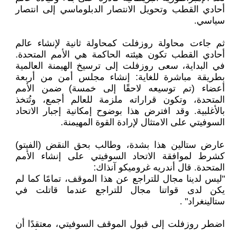
أحادي القطب وتحويل الانتصار الدبلوماسي إلى انتصار
سياسي‎.‎
ثم جاءت محاولة روزفلت كمحاولة ثانية لإنشاء عالم
أحادي القطب تكون هيئته الحاكمة هي الأمم ‏المتحدة.
في البداية، سعى روزفلت إلى ترسيخ الهيمنة العالمية
بطريقة مباشرة للغاية: إنشاء مجلس أمن من ‏أربعة
أعضاء (تم توسيعه لاحقًا إلى خمسة) ضمن الأمم
المتحدة، وتكون قراراته ملزمة للعالم أجمع، وتُتخذ
‏بالأغلبية. وقد افترض هذا بوضوح إمكانية إجبار الاتحاد
السوفيتي على الامتثال لإرادة القوة المهيمنة‎.‎
عارض ستالين هذا بشدة، وطالب بحق النقض (الفيتو)
كشرط لموافقة الاتحاد السوفيتي على إنشاء ‏الأمم
المتحدة‎.‎‏ قال أندريه غروميكو آنذاك:‏
‎"‎ليس لدينا مجال للتراجع عن هذا الموقف، تمامًا كما لم
يكن لدى قواتنا مجال للتراجع عندما قاتلت في
‏ستالينغراد" .‏
اضطر روزفلت إلى قبول الموقف السوفيتي، معتقدًا أن