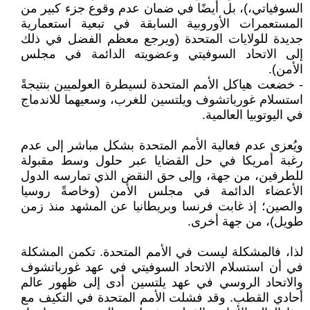
السوفياتي،)، بل أيضًا في ضمان عدم وقوع ‏جزء كبير من
المستعمرات الأوروبية السابقة في تبعية استعمارية
جديدة للولايات المتحدة (ويرجع معظم ‏الفضل في ذلك
إلى الاتحاد السوفيتي وعضويته الدائمة في مجلس
الأمن‎(‎‏.‏
‏- خضعت هياكل الأمم المتحدة لسيطرة العولميين بنتيجةً
استسلام غورباتشوف ويلتسين للغرب، ‏وسعيهما للاندماج
في اليوتوبيا العالمية‎.‎
ويُعزى عدم فعالية الأمم المتحدة بشكل مباشر إلى عدم
رغبة أمريكا في حل القضايا عبر حلول وسط ‏مقبولة
للطرفين، من جهة، وإلى حق النقض الذي تمارسه الدول
الأعضاء الدائمة في مجلس الأمن (وخاصةً ‏روسيا
والصين؛ إذ غابت فرنسا وبريطانيا عن المشهد منذ زمن
طويل)، من جهة أخرى‎.‎
لذا، فالمشكلة ليست في الأمم المتحدة. تكمن المشكلة
في أن استسلام الاتحاد السوفيتي في عهد ‏غورباتشوف
والاتحاد الروسي في عهد يلتسين أدى إلى ظهور عالم
أحادي القطب. وقد فشلت الأمم المتحدة في ‏التكيف مع