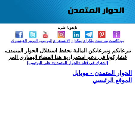
تابعونا على:
بودكاست
بنترست
تيلكرام
لينكدإن
الانستغرام
اليوتيوب
التويتر
الفيسبوك
تبرعاتكم وتبرعاتكن المالية تحفظ استقلال الحوار المتمدن،
فشاركونا في دعم استمرارية هذا الفضاء اليساري الحر
[اشترك في قناة ‫«الحوار المتمدن» على اليوتيوب]
الحوار المتمدن - موبايل
الموقع الرئيسي