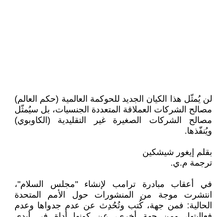
لن يُمثّل هذا الكيان الجديد للحوكمة العالمية (حكم العالم)
مصالح الشركات العملاقة المتعددة ‏الجنسيات، بل سيُمثّل
مصالح الشركات الصغيرة غير التقليدية (الكاوبوي)
ويُنفّذها‎.‎
بقلم إيغور شيشكين
ترجمة م.ي.‏
في أعقاب مبادرة ترامب لإنشاء "مجلس السلام"،
انتشرت موجة من المنشورات حول الأمم المتحدة
‏الحالية: فمن جهة، كُتب وتُحُدِث عن عدم جدواها وعدم
فعاليتها، ومن جهة أخرى، عن كونها أداة في أيدي