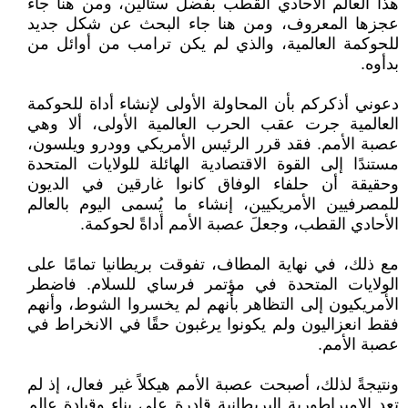
هذا العالم الأحادي القطب بفضل ستالين، ومن هنا جاء
عجزها المعروف، ومن هنا جاء البحث عن ‏شكل جديد
للحوكمة العالمية، والذي لم يكن ترامب من أوائل من
بدأوه‎.‎
دعوني أذكركم بأن المحاولة الأولى لإنشاء أداة للحوكمة
العالمية جرت عقب الحرب العالمية الأولى، ‏ألا وهي
عصبة الأمم. فقد قرر الرئيس الأمريكي وودرو ويلسون،
مستندًا إلى القوة الاقتصادية الهائلة للولايات ‏المتحدة
وحقيقة أن حلفاء الوفاق كانوا غارقين في الديون
للمصرفيين الأمريكيين، إنشاء ما يُسمى اليوم بالعالم
‏الأحادي القطب، وجعلَ عصبة الأمم أداةً لحوكمة‎.‎
مع ذلك، في نهاية المطاف، تفوقت بريطانيا تمامًا على
الولايات المتحدة في مؤتمر فرساي للسلام. ‏فاضطر
الأمريكيون إلى التظاهر بأنهم لم يخسروا الشوط، وأنهم
فقط انعزاليون ولم يكونوا يرغبون حقًا في ‏الانخراط في
عصبة الأمم‎.‎
ونتيجةً لذلك، أصبحت عصبة الأمم هيكلاً غير فعال، إذ لم
تعد الإمبراطورية البريطانية قادرة على ‏بناء وقيادة عالم