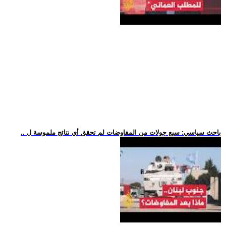
.. باحث سياسي: سبع جولات من المفاوضات لم تحقق أي نتائج ملموسة ل