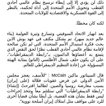
ذلك لن يؤدي إلا إلى إبطاء ترسيخ نظام عالمي ‏أحادي
القطب وتحويل الأمم المتحدة إلى أداة لحكمه، بالنظر
إلى القوة العسكرية والاقتصادية للولايات المتحدة‎.‎
لكنه كان مخطئًا‎.‎
بعد انهيار الاتحاد السوفيتي وتسارع وتيرة العولمة (بناء
عالم جديد مبهر)، تم بشكل مكثف في عهد ‏بوش الابن
بحث فكرة استبدال الأمم المتحدة، التي لم تكن صالحة
لإقامة نظام عالمي أحادي القطب نظرًا لحق ‏النقض الذي
يتمتع به أعضاؤها الدائمون، بـ"رابطة الديمقراطيات"،
على أن يكون حلف شمال الأطلسي ‏‏(الناتو) بمثابة الهيئة
المسؤولة عن إعادة التنظيم الديمقراطي للعالم‎.‎
قال السيناتور ماكين ‏‎ McCain‏: "للأسف، يعجز مجلس
الأمن الدولي عن فرض عقوبات فعّالة (على ‏إيران)
بسبب معارضة روسيا والصين. لطالما اقترحتُ (إنشاء)
"رابطة الديمقراطيات" التي ستلتئم معاً وتتخذ ‏إجراءات
ليس فقط بشأن هذه القضية، بل أيضًا بشأن قضايا أخرى
للرد على مواقف مثل امتلاك إيران أسلحة ‏نووية‎."‎