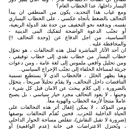
اليسار داخلها، عدا الخطاب العام؟
ومع غياب هذا التحديد، يكون من المنطقي ان يبدأ
التحالف بالضغط بأتجاه عكسي ، على الخطاب اليساري
نفسه، ويدفعه نحو التخفيف من حدة نقد الدولة الريعية،
أو تجنّب الدعوة الواضحة لتفكيك البنى الدينية -
السياسية، من اجل الدفاع عن (وحدة التحالف !!)
والمحافظة عليه .
ان أحد الآثار المباشرة لمثل هذه التحالفات ، هو تحوّل
خطاب اليسار من خطاب نقدي إلى خطاب توفيقي ،
ومن تحليل واقعي ملموس إلى لغة عامة ، ومن دعوات
جريئة لمساءلة الحلفاء إلى تجنّب الإحراج السياسي .
وهنا يظهر الخلل ، فالخطاب الذي لا يستطيع تسمية
التناقضات داخل التحالف، ولا يقدّم تحليلاً صريحاً ، يتحوّل
بالضرورة ، إلى كلام يبحث عن الامان قبل كل شيء ،
وحينها ، لا يعود التحالف مجرد خيار سياسي ، بل يصبح
عاملاً منتجاً لأزمة الخطاب والهوية معاً.
ومن المؤكد ، لا يمكن إغفال أثر هذه التحالفات على
الحياة الداخلية للحزب. فحين تُقدَّم التحالفات بوصفها
(ضرورة لا تقبل النقاش)، تتقلص مساحة الحوار الداخلي
، وتُختزل الاعتراضات في خانة (عدم الواقعية) أو