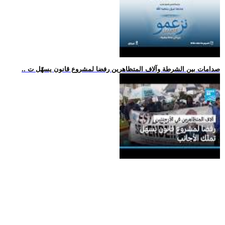
.. صدامات بين الشرطة وآلاف المتظاهرين رفضا لمشروع قانون يسهّل ت