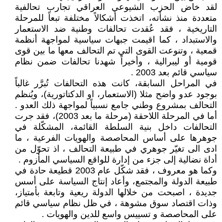
لقد خاض الحزب الشيوعي العراقي تجارب تحالفية
متعددة منذ نشأته، اتخذت أشكالاً مختلفة تبعاً للمرحلة
التاريخية ، فقد عُقدت تحالفات وطنية ضد الاستعمار
والاستبداد ، كما اقيمت جبهات سياسية لمواجهة أنظمة
قمعية ، وتنوعت القوى التي تم التحالف معها ما بين قوى
قومية أو ليبرالية ، وأخيراً شهدنا تحالفات ضمن نظام
سياسي قائم بعد 2003 .
في المراحل السابقة، كانت هذه التحالفات تُبرَّر غالباً
بوجود عدو واضح مثلا (الاستعمار، او الدكتاتورية)، ويُنظم
التحالف بمشروع وطني جامع نسبياً لمواجهة ذلك العدو .
أما في المرحلة اللاحقة (مرحلة ما بعد 2003)، فقد جرت
التحالفات داخل بنية السلطة القائمة، المشكّلة في
جوهرها على أساس المحاصصة والهويات الفرعية ، ما
ادى الى تغيّر جوهري في طبيعة التحالف ، اذ تحوّل من
أداة نضالية إلى جزء من إدارة للواقع السياسي المأزوم .
وكما هو معروف ، فقد شكّل عام 2003 قطيعة حادة في
طبيعة الدولة والمجتمع، وأعاد إنتاج السياسة على أسس
جديدة ، اصبحت من خلالها الدولة ريعية وتابعة بأمتياز،
وذات اقتصاد سوق مشوهة ، في ظل نظام سياسي قائم
على المحاصصة و تسييس واسع للدين والهويات .