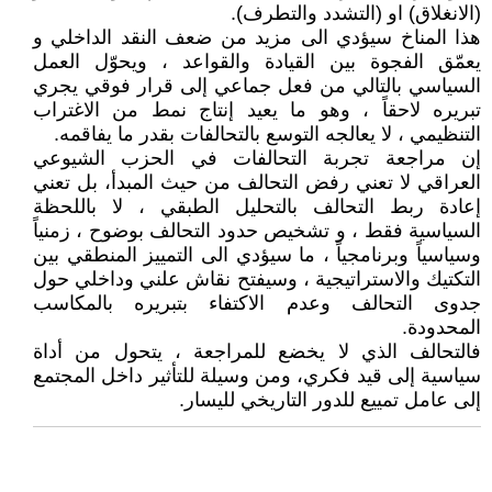
(الانغلاق) او (التشدد والتطرف).
هذا المناخ سيؤدي الى مزيد من ضعف النقد الداخلي و
يعمّق الفجوة بين القيادة والقواعد ، ويحوّل العمل
السياسي بالتالي من فعل جماعي إلى قرار فوقي يجري
تبريره لاحقاً ، وهو ما يعيد إنتاج نمط من الاغتراب
التنظيمي ، لا يعالجه التوسع بالتحالفات بقدر ما يفاقمه.
إن مراجعة تجربة التحالفات في الحزب الشيوعي
العراقي لا تعني رفض التحالف من حيث المبدأ، بل تعني
إعادة ربط التحالف بالتحليل الطبقي ، لا باللحظة
السياسية فقط ، و تشخيص حدود التحالف بوضوح ، زمنياً
وسياسياً وبرنامجياً ، ما سيؤدي الى التمييز المنطقي بين
التكتيك والاستراتيجية ، وسيفتح نقاش علني وداخلي حول
جدوى التحالف وعدم الاكتفاء بتبريره بالمكاسب
المحدودة.
فالتحالف الذي لا يخضع للمراجعة ، يتحول من أداة
سياسية إلى قيد فكري، ومن وسيلة للتأثير داخل المجتمع
إلى عامل تمييع للدور التاريخي لليسار.