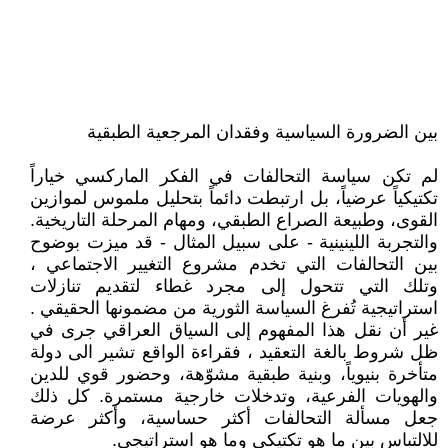
بين الضرورة السياسية وفقدان المرجعية الطبقية
لم تكن سياسة التحالفات في الفكر الماركسي خياراً
تكتيكياً عرضياً، بل ارتبطت دائماً بتحليل ملموس لموازين
القوى، وطبيعة الصراع الطبقي، ومهام المرحلة التاريخية.
والتجربة اللينينية - على سبيل المثال - قد ميزت بوضوح
بين التحالفات التي تخدم مشروع التغيير الاجتماعي ،
وتلك التي تتحول إلى مجرد غطاء لتقديم تنازلات
استراتيجية تُفرغ السياسة الثورية من مضمونها الحقيقي .
غير أن نقل هذا المفهوم إلى السياق العراقي جرى في
ظل شروط بالغة التعقيد ، فقراءة الواقع تشير الى دولة
متأخرة بنيوياً، وبنية طبقية مشوّهة، وحضور قوي للدين
والهويات الفرعية، وتدخلات خارجية مستمرة. كل ذلك
جعل مسألة التحالفات أكثر حساسية، وأكثر عرضة
للالتباس بين ما هو تكتيكي وما هو استراتيجي.