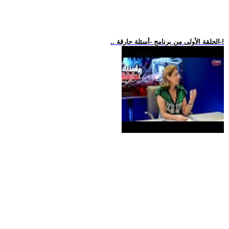
.. الحلقة الأولى من برنامج -أسئلة حارقة-!