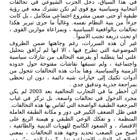
في هذا السياق، دخل الحزب الشيوعي في تحالفات
انتخابية وسياسية مع قوى لم تكن تشترك معه في رؤية
طبقية أو حتى ضمن مشروع اجتماعي متكامل ، بل كانت
جزءاً من بنية النظام نفسه. وغالباً ما جرى تبرير هكذا
تحالفات بـالواقعية السياسية ، وبمراعاة موازين القوى ،
او تحت ذريعة تجنب الاسوأ .
غير أن هذه المبررات، رغم وجاهتها ضمن الظروف
الموضوعية التي تطرح فيها ، الا انها لم تُرافق بتحليل
علني لما يتطلبه أو يفرضه التحالف من تنازلات سياسية
واجتماعية ، ولم تسبقها نقاشات مفتوحة حول حدوده
الزمنية والسياسية. وهنا بدأت هذه التحالفات تتحول من
أدوات تكتيك إلى خيارات شبه دائمة ، دون ان تحظى
بمراجعة جذرية وتدقيق جدي .
ان أخطر ما في التجارب التحالفية بعد 2003 لم يكن
مجرد الدخول في تحالفات واسعة، بل تركز في غياب
المرجعية الطبقية الواضحة التي تُقاس بها هذه التحالفات.
ففي ظل الضعف الكبير في دور و مكانة الطبقة العاملة
المنظمة ، و تفكك الوعي الطبقي و هيمنة الريع على
الاقتصاد ، و الصعود الكاسح للهويات الدينية والطائفية ،
أصبح من الصعب تحديد وجهة هذه التحالفات ، بمعنى
لصالح اي الفئات الاجتماعية تدار ؟ وما الذي يميّز دور