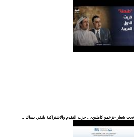
.. تحت شعار -نزعمو كاملين-... حزب التقدم والاشتراكية يلتقي بساك