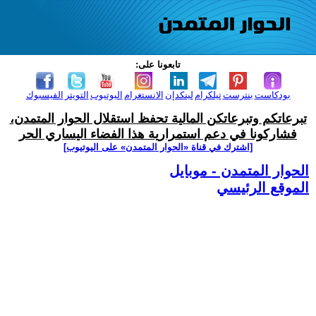
تابعونا على:
بودكاست
بنترست
تيلكرام
لينكدإن
الانستغرام
اليوتيوب
التويتر
الفيسبوك
تبرعاتكم وتبرعاتكن المالية تحفظ استقلال الحوار المتمدن،
فشاركونا في دعم استمرارية هذا الفضاء اليساري الحر
[اشترك في قناة ‫«الحوار المتمدن» على اليوتيوب]
الحوار المتمدن - موبايل
الموقع الرئيسي