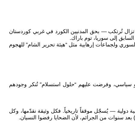
ولا تزال تُرتكب — بحق المدنيين الكورد في غربي كوردستان
لسابق إلى سوريا، توم باراك.
م السوري ولجماعات إرهابية مثل “هيئة تحرير الشام” للهجوم
 أو سياسي، وفرضت عليهم “حلول استسلام” تُنكر وجودهم
لية — يُسجّل موقفاً تاريخياً. فكل وثيقة نقدّمها، وكل
 بعد سنوات من الجرائم، لأن الضحايا رفضوا النسيان.