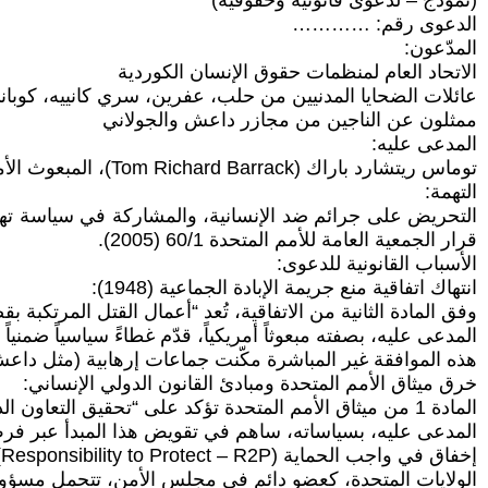
(نموذج – لدعوى قانونية وحقوقية)
الدعوى رقم: …………
المدّعون:
الاتحاد العام لمنظمات حقوق الإنسان الكوردية
عائلات الضحايا المدنيين من حلب، عفرين، سري كانييه، كوبان
ممثلون عن الناجين من مجازر داعش والجولاني
المدعى عليه:
توماس ريتشارد باراك (Tom Richard Barrack)، المبعوث الأمريكي الخاص السابق إلى سوريا
التهمة:
قرار الجمعية العامة للأمم المتحدة 60/1 (2005).
الأسباب القانونية للدعوى:
انتهاك اتفاقية منع جريمة الإبادة الجماعية (1948):
وفق المادة الثانية من الاتفاقية، تُعد “أعمال القتل المرتكبة بق
المدعى عليه، بصفته مبعوثاً أمريكياً، قدّم غطاءً سياسياً ضمن
هذه الموافقة غير المباشرة مكّنت جماعات إرهابية (مثل داعش
خرق ميثاق الأمم المتحدة ومبادئ القانون الدولي الإنساني:
المادة 1 من ميثاق الأمم المتحدة تؤكد على “تحقيق التعاون الدولي في حل المشكلات الاقتصادية والاجتماعية والثقافية… وتشجيع احترام حقوق الإنسان”.
المدعى عليه، بسياساته، ساهم في تقويض هذا المبدأ عبر فرض
إخفاق في واجب الحماية (Responsibility to Protect – R2P):
الولايات المتحدة، كعضو دائم في مجلس الأمن، تتحمل مسؤولية 