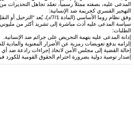
المدعى عليه، بصفته ممثلاً رسمياً، تعمّد تجاهل التحذيرات من
التهجير القسري كجريمة ضد الإنسانية:
وفق نظام روما الأساسي (المادة 7/1/د)، يُعد “الترحيل أو النقل القسري للسكان” جريمة ضد الإنسانية.
سياسة المدعى عليه أدت مباشرة إلى تشريد أكثر من مليوني ك
الطلبات:
إدانة المدعى عليه بتهمة التحريض على جرائم ضد الإنسانية.
إلزامه بدفع تعويضات رمزية عن الأضرار المعنوية والمادية للض
إحالة القضية إلى مجلس الأمن لاتخاذ إجراءات رادعة ضد أي
إصدار توصية دولية بضرورة احترام الحقوق القومية للكورد 