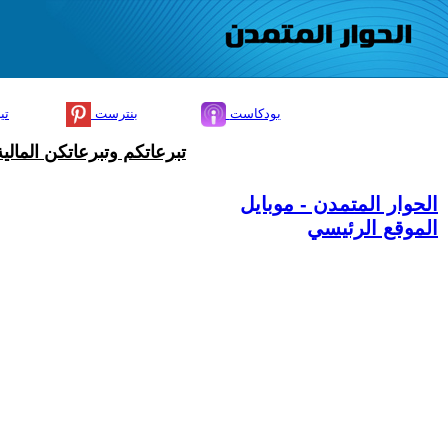
بودكاست
بنترست
تي
تبرعاتكم وتبرعاتكن المال
الحوار المتمدن - موبايل
الموقع الرئيسي