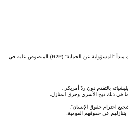
التحريض على جرائم ضد الإنسانية، والمشاركة في سياسة تهجير قسري، والإخفاق المتعمد في منع الإبادة الجماعية، وانتهاك مبدأ “المسؤولية عن الحماية” (R2P) المنصوص عليه في
ليشياته بالتقدم دون ردّ أمريكي.
ما في ذلك ذبح الأسرى وحرق المنازل.
تنازلهم عن حقوقهم القومية.