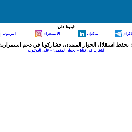
تابعونا على:
لكرام
لينكدإن
الانستغرام
اليوتيوب
ية تحفظ استقلال الحوار المتمدن، فشاركونا في دعم استمرارية 
[اشترك في قناة ‫«الحوار المتمدن» على اليوتيوب]