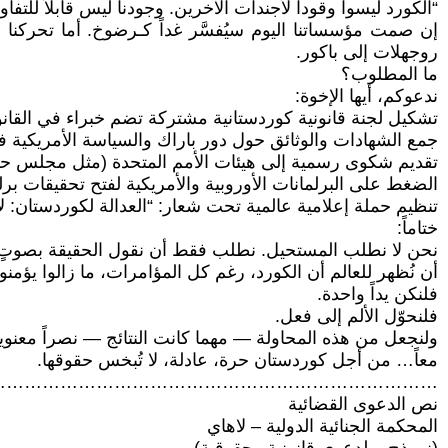
“الكورد ليسوا وقوداً لأجندات الآخرين. وجودنا ليس قابلاً للت
إن صمت مؤسساتنا اليوم سيُفسَّر غداً كـرضوخ. أما تحركن
روجهلات إلى باكور.
ما المطلوب؟
ندعوكم، أيها الإخوة:
تشكيل لجنة قانونية كوردستانية مشتركة تضم خبراء في القان
جمع الشهادات والوثائق حول دور باراك والسياسة الأمريكية ف
تقديم شكوى رسمية إلى هيئات الأمم المتحدة (مثل مجلس حقو
الضغط على البرلمانات الأوروبية والأمريكية لفتح تحقيقات ب
تنظيم حملة إعلامية عالمية تحت شعار: “العدالة لكوردستان: لا 
ختاماً:
نحن لا نطلب المستحيل. نطلب فقط أن نقول الحقيقة بصوتٍ 
أن نُظهر للعالم أن الكورد، رغم كل المؤامرات، ما زالوا يؤمنون 
فلنكن يداً واحدة.
فلنحوّل الألم إلى فعل.
ولنجعل من هذه المحاولة — مهما كانت النتائج — نصراً معنوياً 
معاً… من أجل كوردستان حرة، عادلة، لا تُبخس حقوقها.
…………………………………………………………………
نص الدعوى القضائية
المحكمة الجنائية الدولية – لاهاي