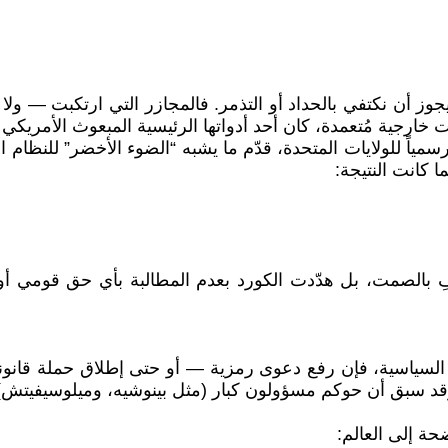
لا يجوز أن نكتفي بالحداد أو التذمر. فالمجازر التي ارتكبت — 
ارجية مُتعمدة، كان أحد أدواتها الرئيسية المبعوث الأمريكي ا
 رسمياً للولايات المتحدة، قدّم ما يشبه “الضوء الأخضر” للنظا
ا كانت النتيجة:
كتفِ بالصمت، بل هدّدت الكورد بعدم المطالبة بأي حق قومي
سياسية، فإن رفع دعوى رمزية — أو حتى إطلاق حملة قانونية دو
. وقد سبق أن حوكم مسؤولون كبار (مثل بينوشيه، وميلوسيفيتش)
ة إلى العالم: