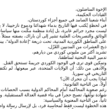
الإخوة المناضلون،
القيادات الحكيمة،
أبناء شعبنا الصامد في جميع أجزاء كوردستان،
في لحظةٍ يُكتب فيها التاريخ بدماء شهدائنا ودموع نازحيينا، 
ليست مجرد جرائم عابرة، بل إبادة منظمة مكّنت منها سياسات خ
الوثائق والتصريحات العلنية تشير إلى أن باراك، بصفته ممثلاً
على المناطق الكوردية المدنية، تحت ذريعة “إعادة الدولة”، بينم
ذبح العشرات من المدنيين العُزّل،
تشريد أكثر من مليوني كوردي من ديارهم،
تدمير البنية التحتية لمناطقنا،
وتمكين قوى ترى في الوجود الكوردي جريمةً تستحق القتل.
والأدهى من ذلك: أن الولايات المتحدة، عبر مبعوثها، لم ت
التاريخي في سوريا.
لماذا يجب أن نتحرك الآن؟
أولاً، من الناحية القانونية:
رغم صعوبة المحاكمة أمام المحاكم الدولية بسبب الحصانات ال
شهادة نوثّقها، تصبح حجراً في بناء قضية العدالة المستقبلية
ثانياً، من الناحية المعنوية والسياسية:
هذه الخطوة ليست فقط لمحاسبة فرد، بل لإرسال رسالة واضح