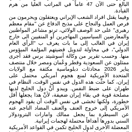
البالغ حتى الآن 47 عاماً في المراتب العليا من هرم
القيادة.
وفيما يقتل افراد الشعب الإيراني ويعتقلون ويحرمون من
فرص العمل والنجاح على مذبح الدفاع عن "مقام معظم
رهبرى" على حد الوصف الولائي، ترنو مشاعر المواطنين
والمعارضين السياسيين المهاجرين أو المنفيين الى خارج
إيران في الغالب إلى ما بات يعرف ب "الرأي العام
الدولي"، في محاولة لتدويل قضيتهم المؤلمة الميؤوس
منها. وحسب تقرير من وكالة أسوشيتد برس فقد أجرى
ممثلون عن السعودية وقطر وعُمان ومصر خلال منتصف
يناير 2026 محادثات دبلوماسية مكثفة مع الولايات
المتحدة الأمريكية لمنع هجوم أمريكي محتمل على
إيران، كما حثَّت هذه الدول في نفس الوقت، النظام في
طهران على ضبط النفس. ويبدو أنَّ دول الخليج لديها
مصلحة قوية في بقاء إيران ضعيفة، لأنَّ هذا يجعلها أقل
خطورة، ولكنها تخشى في نفس الوقت أن يقود الهجوم
الأمريكي إلى خروج العنف والعنف المضاد الناجم عنه
عن السيطرة بما يجعل ممالك وامارات البترودولار
السني بدورها أهدافاً محتملة لهجمات إيرانية.
المعضلة الأخرى لدول الخليج تكمن في القواعد الأمريكية