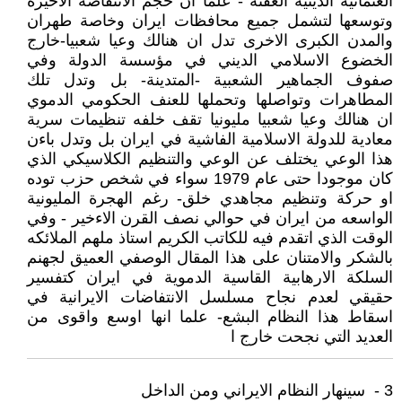
العثمانية الدينية العفنة - علما ان حجم الانتفاضة الاخيرة
وتوسعها لتشمل جميع محافظات ايران وخاصة طهران
والمدن الكبرى الاخرى تدل ان هنالك وعيا شعبيا-خارج
الخضوع الاسلامي الديني في مؤسسة الدولة وفي
صفوف الجماهير الشعبية -المتدينة- بل وتدل تلك
المطاهرات وتواصلها وتحملها للعنف الحكومي الدموي
ان هنالك وعيا شعبيا مليونيا تقف خلفه تنظيمات سرية
معادية للدولة الاسلامية الفاشية في ايران بل وتدل باءن
هذا الوعي يختلف عن الوعي والتنظيم الكلاسيكي الذي
كان موجودا حتى عام 1979 سواء في شخص حزب توده
او حركة وتنظيم مجاهدي خلق- رغم الهجرة المليونية
الواسعه من ايران في حوالي نصف القرن الاءخير - وفي
الوقت الذي اتقدم فيه للكاتب الكريم استاذ ملهم الملائكه
بالشكر والامتنان على هذا المقال الوصفي العميق لجهنم
السلكة الارهابية القاسية الدموية في ايران كتفسير
حقيقي لعدم نجاح مسلسل الانتفاضات الايرانية في
اسقاط هذا النظام البشع- علما انها اوسع واقوى من
العديد التي نجحت خارج ا
3 - ‏ سينهار النظام الايراني ومن الداخل