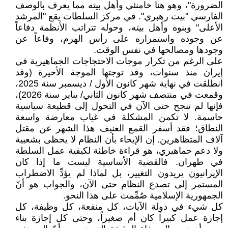
الضرورة"، وهو هنا خامنئي وأهل بيته مما يعرف بالوصف
الفارسي "بيت رهبري". في مركز السلطات يقع "المرشد
الأعلى" وبنوه وأهل بيته، وحوله تتراتب الأنظمة دفاعاً
عن وجوده واستمراره على رأس الهرم، وفاعاً عن
وجودها ومصالحها في نفس الوقت.
على الرغم من تكرار موجات الاحتجاجات الجماهيرية في
إيران منذ سنوات، وقد توجتها الموجة الأخيرة (وقد
انطلقت في نهاية شهر كانون الأول / ديسمبر سنة 2025،
وقمعت في منتصف شهر كانون الثاني/ يناير سنة 2026)،
فإنها لم تنجح حتى الآن في التحول إلى قطيعة سياسية
حاسمة. لا تكمن المشكلة في غياب معارضة واسعة
النطاق؛ فقد أسفر القمع العنيف هذا الشهر عن مقتل
آلاف المتظاهرين. إن الإيحاء بأن النظام لا يحظى بشعبية
ولا دعم جماهيري، هو قراءة خاطئة لكيفية عمل السلطة
في طهران. فالقضية الأساسية ليست ما إذا كان
الإيرانيون يريدون التغيير، بل لماذا لم يؤدِّ الاضطراب
المستمر إلى تصدع النظام حتى الآن، والجواب هو أنّ
الجمهورية الإسلامية صُمِّمت على هذا النحو.
كل شيء في دولة الآيات، كل منفعة، كل وظيفة، كل
إجازة عمل كبيراً كان أم صغيراً، وحتى كل إجازة بناء