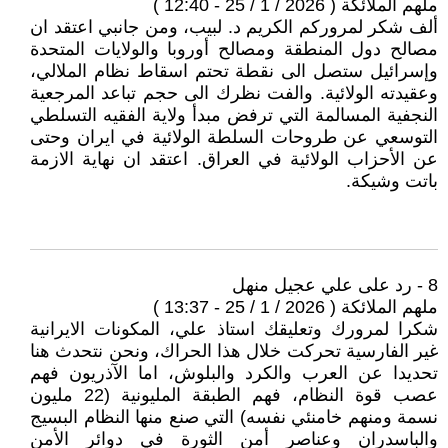
ملهم الملائكة ( 2026 / 1 / 25 - 12:40 )
ألف شكر لمروركم الكريم د. لبيب، ومن جانبي اعتقد ان
مصالح دول المنطقة ومصالح أوروبا والولايات المتحدة
وإسرائيل ستصل الى نقطة تحتم اسقاط نظام الملالي،
وعقيدته الولائية. والفت نظرك الى حجم تباعد المرجعية
النجفية المسالمة التي ترفض مبدأ ولاية الفقيه التسلطي
التوسعي عن طروحات السلطة الولائية في ايران وحتى
عن الأحزاب الولائية في العراق. اعتقد ان نهاية الازمة
باتت وشيكة.
8 - رد على علي عجيل منهل
ملهم الملائكة ( 2026 / 1 / 25 - 13:37 )
شكرا لمرورك وتعليقك استاذ علي، المكونات الايرانية
غير الفارسية تحركت خلال هذا الحراك، ونحن نتحدث هنا
تحديدا عن العرب والكرد والبلوش، اما الآذريون فهم
عصب قوة النظام، فهم الطبقة المليونية (22 مليون
نسمة ومنهم خامنئي نفسه) التي صنع منها النظام البسيج
والباسدران وعناصر أمن الثورة في دوائر الأمن