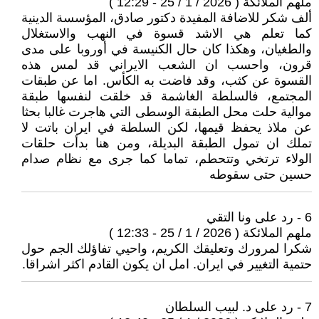
ملهم الملائكة ( 2026 / 1 / 25 - 12:29 )
ألف شكر للاضافة المفيدة دكتور صادق، المؤسسة الدينية
كما تعلم هي الاشد قسوة في النهب والاستغلال
والطغيان، وهكذا كان حال الكنيسة في أوروبا على مدى
قرون، واحسب ان الشعب الايراني قد لمس هذه
القسوة عن كثب، وقد فاضت به‌ الكأس. اما عن طبقات
المجتمع، فالسلطة الغاشمة قد خلقت لنفسها طبقة
موالية حلت محل الطبقة الوسطى التي هاجرت غالبا بحثا
عن ملاذ يحفظ قيمها، لكن السلطة في ايران باتت لا
تملك ان تمول الطبقة البديلة، ومن هنا بدأت حلقات
الولاء ترتخي وتتحطم، تماما كما جرى مع نظام صدام
حسين حتى سقوطه
6 - رد على ونا التقي
ملهم الملائكة ( 2026 / 1 / 25 - 12:33 )
شكرا لمرورك وتعليقك الكريم، واحيي تفاؤلك الجم حول
حتمية التغيير في ايران. امل ان يكون القادم اكثر اشراقا.
7 - رد على د. لبيب السلطان