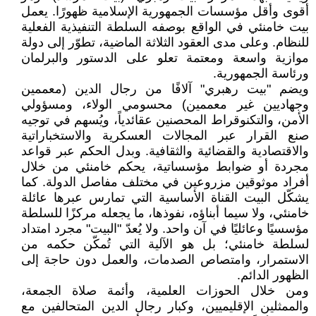
أقوى وأقل مؤسسات الجمهورية الإسلامية ظهورًا. يعمل
بيت خامنئي في الواقع بوصفه السلطة التنفيذية الفعلية
للنظام. وعلى مدى العقود الثلاثة الماضية، تطوّر إلى دولة
موازية واسعة ومعتمة تعلو على الدستور والبرلمان
ورئاسة الجمهورية.
ويضم "بيت رهبري" آلافًا من رجال الدين (معممين
وجهاديين غير معممين) محسومي الولاء، ومسؤولي
الأمن، والتكنوقراط المحصنين عقائدياً، ويُسهم في توجيه
صنع القرار عبر المجالات العسكرية والاستخباراتية
والاقتصادية والقضائية والثقافية. وبدل الحكم عبر قواعد
مجردة أو ضوابط مؤسساتية، يحكم خامنئي من خلال
أفراد موثوقين مزروعين في مختلف مفاصل الدولة. كما
يشكّل البيت القناة الأساسية التي تمارس عبرها عائلة
خامنئي، ولا سيما أبناؤه، نفوذها، ما يجعله مركزًا للسلطة
مؤسسيًا وعائليًا في آن واحد. ولا يُعدّ "البيت" مجرد امتداد
لسلطة خامنئي؛ بل هو الآلية التي تُمكّن حكمه من
الاستمرار، وامتصاص الصدمات، والعمل دون حاجة إلى
الظهور الدائم.
ومن خلال الحوزات العلمية، وأئمة صلاة الجمعة،
والممثلين الإقليميين، وكبار رجال الدين المتحالفين مع