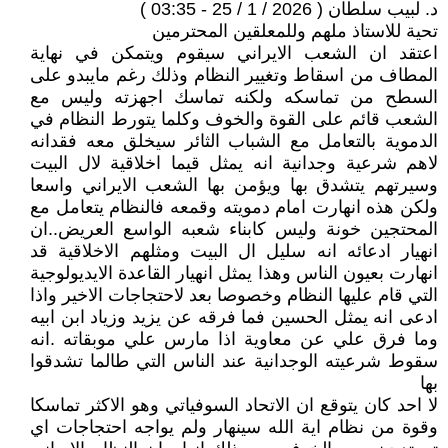
د. لبيب سلطان ( 2026 / 1 / 25 - 03:35 )
تحية للاستاذ ملهم وللمعلقين المحترمين
اعتقد ان الشعب الايراني سيقوم ويتمكن في نهاية
المطاف من اسقاط وتغيير النظام وذلك رغم مايبدو على
السطح من تماسكه ولكنه تماسك اجهزته وليس مع
الشعب قائم على القوة والخوف وكلما يتورط النظام في
الدموية بالتعامل مع الشباب الثائر سيخلق معه فقدانه
لاهم شرعية وجدانية انه يمثل قيما اخلاقية لال البيت
وسيرتهم يتشدق بها ويؤمن بها الشعب الايراني واسعا
ولكن هذه انهارت امام دمويته وقمعه فالنظام يتعامل مع
المحتجين خونة وليس كابناء شعبه الواسع العريض..ان
انهيار ادعائه انه سليل ال البيت ومثلهم الاخلاقية قد
انهارت بعيون الناس وهذا يمثل انهيار القاعدة الايديولوجية
التي قام عليها النظام وخصوصا بعد لاحتجاجات الاخير واذا
ادعى انه يمثل الحسين فما فرقه عن يزيد وزياد ابن ابيه
وما فرق علي عن معاوية اذا مارس علي موبقاته .انه
سقوط شرعيته الوجدانية عند الناس التي طالما تشدقوا
بها
لا احد كان يتوقع ان الاتحاد السوفياتي وهو الاكثر تماسكا
وقوة من نظام اية الله سينهار ولم يواجه احتجاجات اي