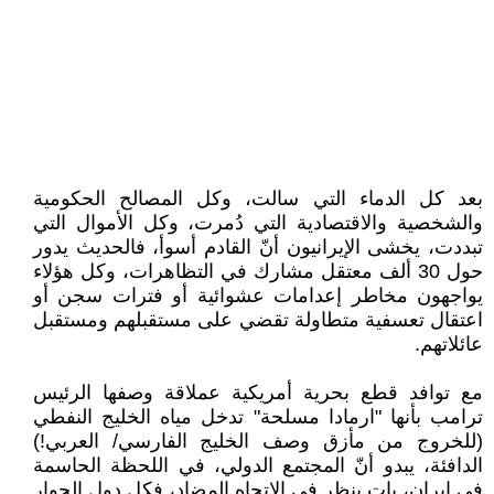
بعد كل الدماء التي سالت، وكل المصالح الحكومية
والشخصية والاقتصادية التي دُمرت، وكل الأموال التي
تبددت، يخشى الإيرانيون أنّ القادم أسوأ، فالحديث يدور
حول 30 ألف معتقل مشارك في التظاهرات، وكل هؤلاء
يواجهون مخاطر إعدامات عشوائية أو فترات سجن أو
اعتقال تعسفية متطاولة تقضي على مستقبلهم ومستقبل
عائلاتهم.
مع توافد قطع بحرية أمريكية عملاقة وصفها الرئيس
ترامب بأنها "ارمادا مسلحة" تدخل مياه الخليج النفطي
(للخروج من مأزق وصف الخليج الفارسي/ العربي!)
الدافئة، يبدو أنّ المجتمع الدولي، في اللحظة الحاسمة
في إيران، بات ينظر في الاتجاه المضاد، فكل دول الجوار