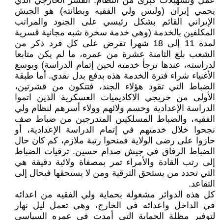
عمل وتسهيلات كبرى من النظام. القشر الخارجي الذي
يحمي إيران (وليس ولي الفقيه وبطانته) هو الجيش
الإيراني القائم بشكل رئيسي على الجنود والمراتب
المكلفين بالخدمة (وهي خدمة سخرة شبه مجانية قسرية
لمدة 11 إلى 18 شهرا تفرض على كل فرد ذكر من
الشعب بلغ الثامنة عشرة من عمره، ما لم يكن متابعا
لدراسته، عندها ترجأ خدمته لحين إتمام الدراسة) وبوسع
الأغنياء شراء فترة الخدمة هذه بدفع بدل نقدي. أما طبقة
الضباط التي تقود هؤلاء الجند، فتتكون من قشرتين،
الأولى من خريجي الاكاديميات العسكرية الذين اتموا
الدراسة الإعدادية وحسم ولائهم وولاء أسرهم لنظام ولي
الفقيه، والضباط المسلكيين المتدرجين من ضباط صف
نجحوا خلال خدمتهم في إتمام الدراسة الإعدادية، أو
حازوا على رضى الولاية فمنحوا رتبة ملازم، كم كان حال
الضباط الرفاق في جيش صدام حسين. ترقيات الضباط
إلى رتب القادة والأمراء تمر بمصفاة ولائية دقيقة هي
التي تحدد من يستحق الترقية ومن لا يستحقها فيحال إلى
التقاعد.
كل هذه الدوائر مشغولة بحماية ولي الفقيه من اعدائه
في الداخل واعدائه في الخارج، وهي تعمل ليل نهار
لتوفير مظلة الحماية التي أمدت في عمره السياسي