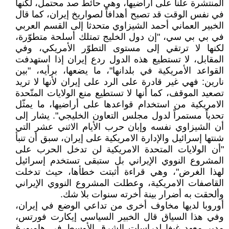
المنتشرة علنا على أراضيها، وهي حائط صد محتمل، لكنها
في نفس الوقت قد تصبح أهدافاً لصواريخ إيران، كما قال
الخبير العماني أحمد الشيزاوي متحدثا إلى القسم العربي
في بي بي سي، "إن دول الخليج تمتلك أسلحة متطوّرة،
لكنها لا ترتقي إلى مستوى التطوّر الأمريكي، وفي
المقابل، لا تستطيع هذه الدول ردع إيران إذا استهدفت
القواعد الأمريكية في بلدانها"، ما يضعها، برأيه، "بين
نارين: فهي غير قادرة على الرد على إيران لأنها لا تريد
تصعيد الموقف، كما أنها لا تستطيع منع الولايات المتّحدة
الامريكية من استخدام قواعدها على أراضيها، ما يمثّل
تحدياً مستمراً لدول مجلس التعاون الخليجي". يشار إلى
أن الشيزاوي نفسه وإبان حرب الأيام الاثني عشر التي
شنتها إسرائيل والإدارة الامريكية على إيران، سبق أن تنبأ
"أن الولايات المتحدة الامريكية لن تدخل الحرب على
المشروع النووي الإيراني بل ستبقى تستخدم إسرائيل
لهذا الغرض"، وهي قراءة أثبتت خطأها، حيث تدخلت
القاصفات الامريكية، وعطلت المشروع النووي الإيراني
وألحقت به أضرار بينة أخرته سنوات بلا شك.
أوروبا لديها مخاوف أخرى من تداعي الوضع في إيران،
وفي هذا السياق قال الخبير السياسي إيكارت فورتس،
مدير معهد غيغا لدراسات الشرق الأوسط في هامبورغ