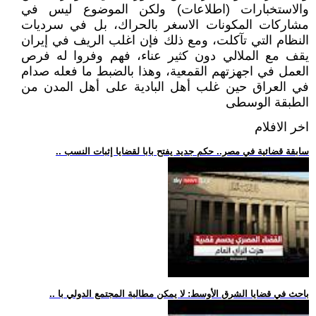
والاستخبارات (اطلاعات) ولكن الموضوع ليس في
مشاركات المكونات الاسغر بالحراك، بل في سرديات
النظام التي تآكلت، ومع ذلك فإن اغلب الريف في إيران
يقف مع الملالي دون كثير عناء، فهم وفروا له فرص
العمل في اجهزتهم القمعية، وهذا بالضبط ما فعله صدام
في العراق حين غلب أهل البادية على أهل المدن من
الطبقة الوسطى
اخر الافلام
.. سابقة قضائية في مصر.. حكم جديد يفتح بابا لقضايا إثبات النسب
.. باحث في قضايا الشرق الأوسط: لا يمكن مطالبة المجتمع الدولي با