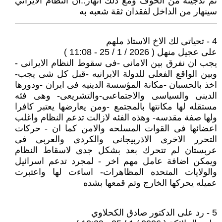
تم تدجينه من الخوف ومع ذلك انهار..ان النظام الايراني
سينهار من الداخل لفقدان ثقة شعبه به
4 - تحياتى لك الاخ الاستاذ ملهم
على عجيل منهل ( 2026 / 1 / 25 - 11:08 )
يجب ان نفرق بين الامانى -فى سقوط النظام الايرانى -
وبين الواقع الفعلى للدولة الايرانيه -قبل كل شى يجب-
اخذ بالحسبان -مكانة المؤسسة الدينيه فى ايران -ودورها
الدينى والسياسى والاجتماعىى-والتشريعى- وهى فئه
مستقله لها مكانتها بالمجتمع -ومن يعارضها يعتبر كافرا
ولها صفة مقدسه- وهذه الفئه لازالت تدعم النظام واغلب
اعضائها فى القوات المسلحه والامن كما ان - حركات
التحرر الاخرى الاذربيجانى والكردى والعربى فى
عربستان لم تتحرك بعد بشكل جدى لاسقاط النظام
ويمكن اضافة عامل مهم اخر - لمجرد تدعم اسرائيل
والولايات المتحده المظاهرات- اساءت لها واعتبرت
عميله يحركها الخارج وتم قمعها بشده
5 - رد على الدكتور صادق الكحلاوي