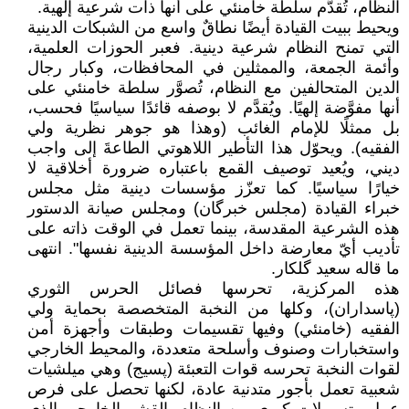
النظام، تُقدَّم سلطة خامنئي على أنها ذات شرعية إلهية.
ويحيط ببيت القيادة أيضًا نطاقٌ واسع من الشبكات الدينية
التي تمنح النظام شرعية دينية. فعبر الحوزات العلمية،
وأئمة الجمعة، والممثلين في المحافظات، وكبار رجال
الدين المتحالفين مع النظام، تُصوَّر سلطة خامنئي على
أنها مفوَّضة إلهيًا. ويُقدَّم لا بوصفه قائدًا سياسيًا فحسب،
بل ممثلًا للإمام الغائب (وهذا هو جوهر نظرية ولي
الفقيه). ويحوّل هذا التأطير اللاهوتي الطاعةَ إلى واجب
ديني، ويُعيد توصيف القمع باعتباره ضرورة أخلاقية لا
خيارًا سياسيًا. كما تعزّز مؤسسات دينية مثل مجلس
خبراء القيادة (مجلس خبرگان) ومجلس صيانة الدستور
هذه الشرعية المقدسة، بينما تعمل في الوقت ذاته على
تأديب أيّ معارضة داخل المؤسسة الدينية نفسها". انتهى
ما قاله سعيد گلكار.
هذه المركزية، تحرسها فصائل الحرس الثوري
(پاسداران)، وكلها من النخبة المتخصصة بحماية ولي
الفقيه (خامنئي) وفيها تقسيمات وطبقات وأجهزة أمن
واستخبارات وصنوف وأسلحة متعددة، والمحيط الخارجي
لقوات النخبة تحرسه قوات التعبئة (پسیج) وهي ميلشيات
شعبية تعمل بأجور متدنية عادة، لكنها تحصل على فرص