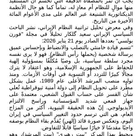
يجب أن تمر بالمصفاة الدقيقة التي تحسم أنّ المستفيد
منها موالٍ للنظام أم معادٍ له، تماماً كما هو حال الأنظمة
الديكتاتورية الشنيعة عبر العالم على مدى الأعوام المائة
الأخيرة من التاريخ.
وفي معرض تحليل تراتبية النظام الإيراني، نشر الباحث
السياسي الإيراني سعيد گلكار تحليلاً في مجلة "فورن
بولسي" بعددها الصادر يوم 21 يناير 2026:
"تتسم قيادة خامنئي بالتصلب والانضباط وبإحساس عميق
برسالة شخصية (يحملها رأس النظام). فهو لا يرى نفسه
مجرد سلطة سياسية، بل وصيًا مُكلَّفًا بمسؤولية إلهية
للحفاظ على الجمهورية الإسلامية، وهو اعتقاد لا يترك
مجالًا كبيرًا للتردد أو التسوية في أوقات الأزمات. ومنذ
توليه منصب المرشد الأعلى عام 1989، عمل بشكل
مطّرد على تحويل النظام إلى دولة أمنية ثيوقراطية تُعلي
شأن القسر على حساب القبول الشعبي، معتمدةً على
جهاز قمعي شديد المؤسساتية وراسخ الالتزام
الأيديولوجي. إنّ هذه الحقيقة البنيوية، أكثر من المزاج
العام، هي التي ترسم حدود التغيير السياسي في إيران
اليوم، وتعكس صورة قائد (إلهي) يُقدِّم بقاء النظام بوصفه
واجبًا مقدسًا لا خيارًا سياسيًا قابلًا للتفاوض.
ويحيط بهذا المركز "بيت رهبري" (بيت المرشد)، وهو