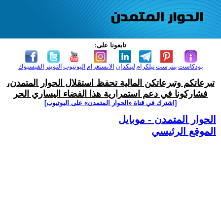
تابعونا على:
بودكاست
بنترست
تيلكرام
لينكدإن
الانستغرام
اليوتيوب
التويتر
الفيسبوك
تبرعاتكم وتبرعاتكن المالية تحفظ استقلال الحوار المتمدن،
فشاركونا في دعم استمرارية هذا الفضاء اليساري الحر
[اشترك في قناة ‫«الحوار المتمدن» على اليوتيوب]
الحوار المتمدن - موبايل
الموقع الرئيسي