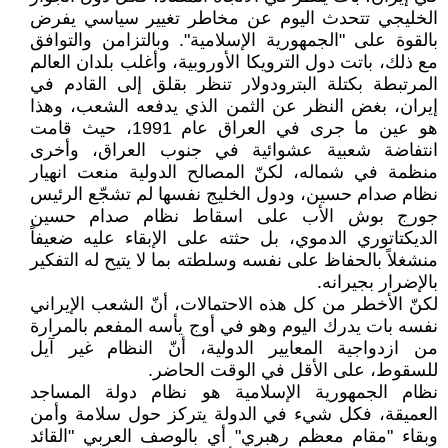
الخليجي تتحدث اليوم عن مخاطر تغيير سياسي يفرض
بالقوة على "الجمهورية الإسلامية". وبالتزامن والتوافق
مع ذلك، باتت دول الترويكا الأوروبية، وأغلب بلدان العالم
المرتبطة بكتلة البترودولار تنظر بقلق إلى القادم في
إيران، بغض النظر عن الثمن الذي يدفعه الشعب، وهذا
هو عين ما جرى في العراق عام 1991، حيث قامت
انتفاضة شعبية عشوائية في جنوب العراق، وأخرى
منظمة في شماله، لكنّ المصالح الدولية منعت انهيار
نظام صدام حسين، ودول الخليج نفسها لم تشجّع الرئيس
جورج بوش الأب على اسقاط نظام صدام حسين
الديكتاتوري الدموي، بل حثته على الإبقاء عليه ضعيفاً
منشغلاً بالحفاظ على نفسه وسلطته بما لا يتيح له التفكير
بالإضرار بجيرانه.
لكنّ الأخطر من كل هذه الاحتمالات، أنّ الشعب الإيراني
نفسه بات يدرك اليوم وهو في أوج يأسه المفعم بالمرارة
من ازدواجية المعايير الدولية، أنّ النظام غير آيل
للسقوط، على الأقل في الوقت الحاضر.
نظام الجمهورية الإسلامية هو نظام دولة المساجد
العميقة، فكل شيء في الدولة يتركز حول سلامة وأمن
وبقاء "مقام معظم رهبري" أي بالوصف العربي "القائد