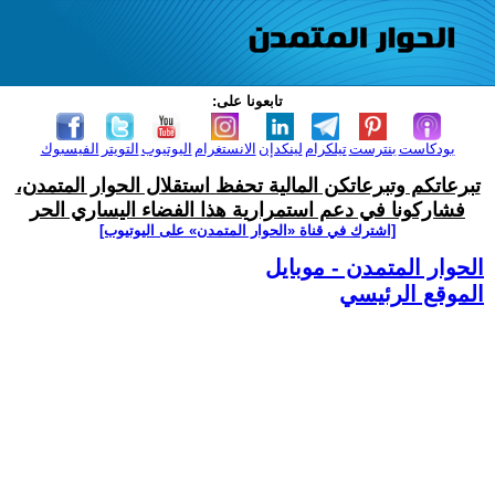
تابعونا على:
بودكاست
بنترست
تيلكرام
لينكدإن
الانستغرام
اليوتيوب
التويتر
الفيسبوك
تبرعاتكم وتبرعاتكن المالية تحفظ استقلال الحوار المتمدن،
فشاركونا في دعم استمرارية هذا الفضاء اليساري الحر
[اشترك في قناة ‫«الحوار المتمدن» على اليوتيوب]
الحوار المتمدن - موبايل
الموقع الرئيسي