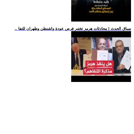
.. سياق الحدث | محادثات هرمز تختبر فرص عودة واشنطن وطهران للتفا