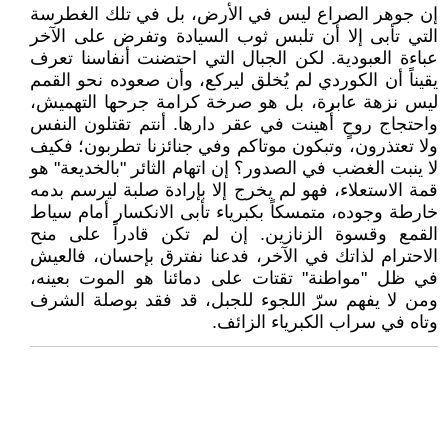
إن جوهر الصراع ليس في الأرض، بل في تلك الغطرسة
التي تأبى إلا أن تلبس ثوب السيادة وتفرض على الآخر
عباءة العبودية. لكن الجبال التي احتضنت أنفاسنا تعرف
يقيناً أن الكوردي لم يُخلق ليركع، وأن صعوده نحو القمم
ليس نزهة عابرة، بل هو صرخة كرامة جرحها التهميش،
واحتجاج روحٍ أُهينت في عقر دارها. أنتم تقتلون النفس
ولا تعتذرون، وتبكون موتاكم وفي جنائزنا تطربون؛ فكيف
لا ينبت الغضب في الصدور؟ إن اتهام الثائر "بالخديعة" هو
قمة الاستعلاء، فهو لم يخرج إلا بإرادة صلبة ليرسم بدمه
خارطة وجوده، متمسكاً بكبرياء تأبى الانكسار أمام سياط
القمع وقسوة الزنازين. إن لم تكن قادراً على منح
الاحترام لذاتك في الآخر، فدعنا نفترق بإحسان، فالعيش
في ظل "مواطنة" تقتات على دمائنا هو الموت بعينه،
ومن لا يفهم سرّ اللجوء للجبل، قد فقد بوصلة الشرف
وتاه في سراب الكبرياء الزائف.