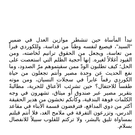
تبدأ المأساة حين تنشطر موازين العدل في ضمير
"السيد"، فيصيغ لنفسه وطناً من قداسة، وللكوردي قبراً
من تعاسة، ويجعل من الحقوق ترانيم لخاصته، ومن
القيود أغلالاً لغيره. إنها أحجية الظلم التي استعصت على
الحل؛ كيف تطلبون الودّ ممن سقيتموهم مرّ الصدود، وما
نفع الحديث عن وحدة مصير وأنتم تجعلون من حياة
الكوردي رقماً عابراً في سجلات النسيان، ومن موته
طقساً للاحتفال؟ حين تشرئب الأعناق للحرية، مطالبةً
بتقرير مصير عبر صندوق أو ميثاق، تشهرون في وجه
الكلمات فوهة البندقية، وكأنكم تخشون من هدير الحقيقة
أكثر من دوي المدافع، فترفضون قسمة الأبناء في مقاعد
الدرس، وتزرعون التفرقة في ملامح الغد، فلا أنتم قبلتم
بمساواة تليق بالبشر، ولا تركتم للقلوب سبيلاً للانفصال
بسلام.