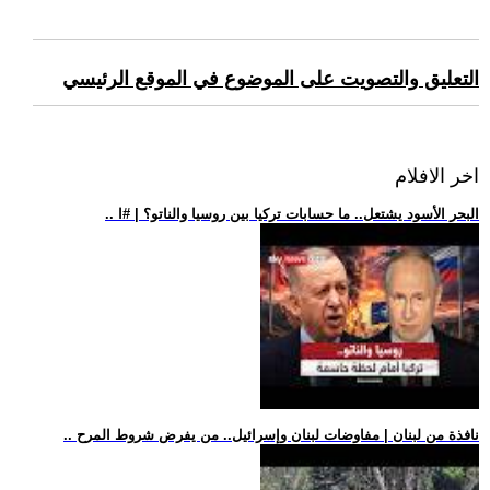
التعليق والتصويت على الموضوع في الموقع الرئيسي
اخر الافلام
.. البحر الأسود يشتعل.. ما حسابات تركيا بين روسيا والناتو؟ | #ا
.. نافذة من لبنان | مفاوضات لبنان وإسرائيل.. من يفرض شروط المرح