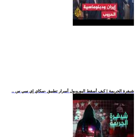
.. شيفرة الجريمة | كيف أسقط اليوروبول أسرار تطبيق -سكاي إي سي س