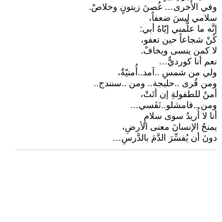
وفي الأُخرى… غُصنَ زيتونٍ وخلاصْ.
سلامي ليسَ ضعفاً،
إنَّه ما علَّمني إيّاهُ أبي:
كُنْ شجاعاً حين تعفو،
لا كمن ينسى ويخافْ.
نعم أنا كورديٌّ…
ولي من شمسِ ..آمد..أُمنيّةٌ،
ومن قُرى ..حلبجة.. ومن ..سنندج..
أمنٌ للطفولةِ إن أتَتْ،
ومن ..قامشلو..نَفَسي…
أنا لا أُريدُ سوى سلامٍ
يمنحُ الإنسانَ معنى الأرضِ،
دونَ أن يُفسِّرَ الدَّمَ بالدَّرسِ…