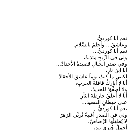
نعم أنا كورديٌّ،
وعاشقٌ… وأحلمُ بالسَّلام.
نعم أنا كورديٌّ…
ولي في الرِّيحِ مِئذنةٌ،
وفي صدرِ الجبالِ قصيدةُ الأجدادْ…
أنا ابنُ نارٍ،
لكنني ما كنتُ يوماً عاشقَ الأحقادْ.
أنا لا أُباركُ قافلةَ الحربِ،
ولا أُصفِّقُ للحديدْ،
أنا لا أُعلِّقُ خارطةَ الثأرِ
على حيطانِ القصيدْ…
نعم أنا كورديٌّ…
ولي في الصدرِ أُغنيةٌ تُربِّي الزهرَ
لا يُطفِئُها الرَّصاصْ،
أحملُ خُبزي بيدٍ،