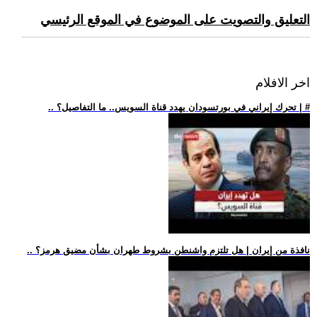
التعليق والتصويت على الموضوع في الموقع الرئيسي
اخر الافلام
.. تحرك إيراني في بورتسودان يهدد قناة السويس.. ما التفاصيل؟ | #
.. نافذة من إيران | هل تلتزم واشنطن بشروط طهران بشأن مضيق هرمز؟