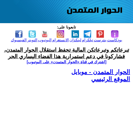
تابعونا على:
بودكاست
بنترست
تيلكرام
لينكدإن
الانستغرام
اليوتيوب
التويتر
الفيسبوك
تبرعاتكم وتبرعاتكن المالية تحفظ استقلال الحوار المتمدن،
فشاركونا في دعم استمرارية هذا الفضاء اليساري الحر
[اشترك في قناة ‫«الحوار المتمدن» على اليوتيوب]
الحوار المتمدن - موبايل
الموقع الرئيسي