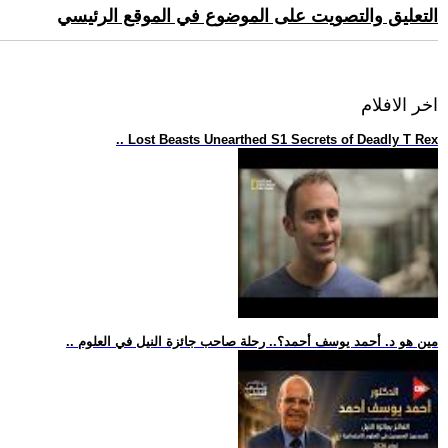
التعليق والتصويت على الموضوع في الموقع الرئيسي
اخر الافلام
.. Lost Beasts Unearthed S1 Secrets of Deadly T Rex
.. مين هو د. أحمد يوسف أحمد؟.. رحلة صاحب جائزة النيل في العلوم