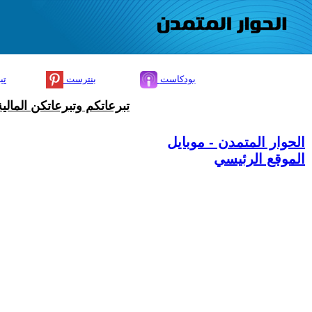
بودكاست
بنترست
تي
تبرعاتكم وتبرعاتكن المال
الحوار المتمدن - موبايل
الموقع الرئيسي