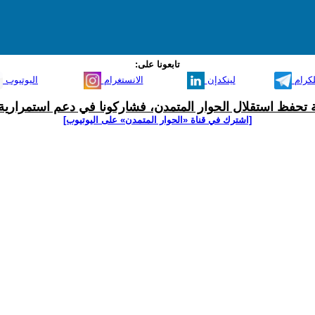
تابعونا على:
لكرام
لينكدإن
الانستغرام
اليوتيوب
ية تحفظ استقلال الحوار المتمدن، فشاركونا في دعم استمرارية 
[اشترك في قناة ‫«الحوار المتمدن» على اليوتيوب]