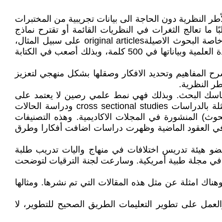
 أو تحسين أو نقد الأطر النظرية دون الحاجة الى بيانات تجريبية من المختبرات
ما تعالج الثغرات في النظريات القائمة أو تقترح نماذج
جديدة. او مناقشة اليات معينة مثل اصلاح نظام الترقيات في الجامعات حيث التعليمات تتبنى انواع من البحوث المنجزة وخاصة البحوث الاصيلةoriginal articles على سبيل المثال،
وتقلل قيمة مقالات المراجعة review articles او مقالات الاتصال القصير short communication وفي الأخير يتم طرح المادة العلمية وبياناتها في 500 كلمة، وبذلك أصعب في الكتابة
دود. ويتضمن ذلك شرح المفاهيم وتحديد الافكار وصقلها بشكل منهجي لتعزيز
ر النظرية.
ماسك البحث. وبذلك فهي نمط علمي رصين لا يعتمد على
بيانات ميدانية جديدة وانما على بيانات ومقالات منشورة تطرح افكارا. وتكرست البحوث المنشورة بأشكالها التقليدية متمثلة بالدراسات cross sectional studies ودراسة الحالات
 عبر الزمن مفتاح المقالات (البحوث) المنشورة في المجلات الاكاديمية. وهذه التصنيفات
classical epidemio، وتعرض هذا العلم الى تطوير كبير في العقود الماضية وظهرت دراسات اضافت أفكارا وطرق
بيل المثال وجد عضو هيئة تدريس اختلافات في منهاج واليات تدريب طلبة
 والدراسات العليا في طب الاسرة، وظهر من ذلك مقال مفاهيمي conceptual article تم نشره في مجلة طبية أمريكية. وسارعت لجنة الترقيات لتوضحت
، والربط بين معطيات متناثرة في الادبيات الطبية literature لإنتاج فهم جديد، وهناك امثلة عن مثل هذه المقالات التي تم نشرها. ومثالها
والعمل على تطوير التعليمات الطريق الصحيح للتطوير، لا