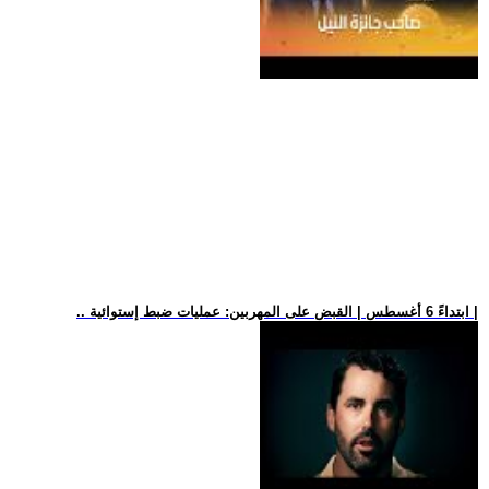
.. ابتداءً 6 أغسطس | القبض على المهربين: عمليات ضبط إستوائية |