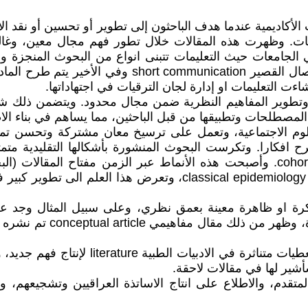
مفاهيمية conceptual articles في المجلات الأكاديمية عندما هدف الباحثون إلى تطوير
ت. وظهرت هذه المقالات خلال تطور فهم مجال معين، وغالبًا 
ءت التعليمات او إدارة لجان الترقيات في اجتهاداتها.
لمفاهيميةconceptual articles على توضيح وتطوير المفاهيم النظرية ضمن مجال مح
لمصطلحات وتطبيقها من قبل الباحثين، مما يساهم في بناء الاط
علوم الاجتماعية، وتعمل على ترسيخ معان مشتركة وتحسن ت
والشواهد case control studies ودراسة الاتراب cohort studies. وأصبحت هذه الأنماط
للدراسات ومنها المقالات العلمية نتاج علم الأوبئة الكلاسيكي logy
هيمي conceptual article على تحليل فكرة او ظاهرة معينة بعمق نظري، وعلى س
الدراسات الأولية في الطب
كما يتبنى المقال المفاهيمي إطار فكري جديد
أشير لها في مقالات لاحقة.
لمتقدم، والاطلاع على انتاج الاساتذة العراقيين وتشجيعهم، 