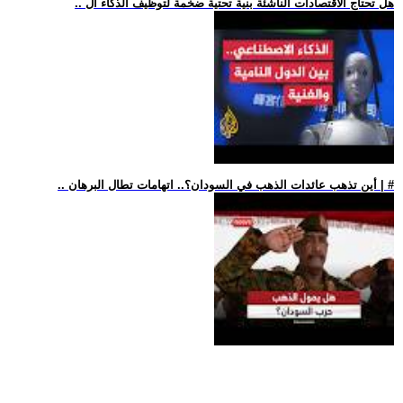
.. هل تحتاج الاقتصادات الناشئة بنية تحتية ضخمة لتوظيف الذكاء ال
.. أين تذهب عائدات الذهب في السودان؟.. اتهامات تطال البرهان | #