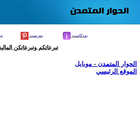
بودكاست
بنترست
تي
تبرعاتكم وتبرعاتكن المال
الحوار المتمدن - موبايل
الموقع الرئيسي