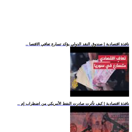
.. نافذة اقتصادية | صندوق النقد الدولي يؤكد تسارع تعافي الاقتصا
.. نافذة اقتصادية | كيف تأثرت صادرت النفط الأمريكي من اضطراب إم