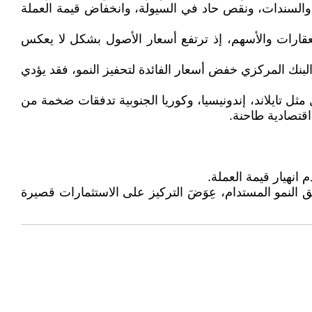
 والسندات، ونقص حاد في السيولة، وانخفاض قيمة العملة
عقارات والأسهم، إذ ترتفع أسعار الأصول بشكل لا يعكس
 البنك المركزي خفض أسعار الفائدة لتحفيز النمو، فقد يؤدي
 تُحدثه الأموال الساخنة مثل أزمة النمور الآسيوية سنة 1997، حيث شهدت دول مثل تايلاند، إندونيسيا، وكوريا الجنوبية تدفقات ضخمة من
قتصادية طاحنة.
انهيار قيمة العملة.
يق النمو المستدام، عِوَضَ التركيز على الاستثمارات قصيرة