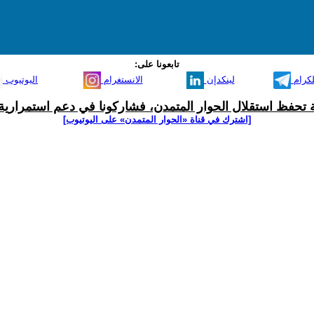
تابعونا على:
لكرام
لينكدإن
الانستغرام
اليوتيوب
ية تحفظ استقلال الحوار المتمدن، فشاركونا في دعم استمرارية 
[اشترك في قناة ‫«الحوار المتمدن» على اليوتيوب]